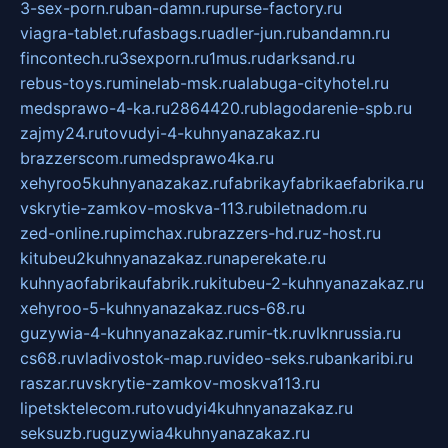
3-sex-porn.ru
ban-damn.ru
purse-factory.ru
viagra-tablet.ru
fasbags.ru
adler-jun.ru
bandamn.ru
fincontech.ru
3sexporn.ru
1mus.ru
darksand.ru
rebus-toys.ru
minelab-msk.ru
alabuga-cityhotel.ru
medsprawo-4-ka.ru
2864420.ru
blagodarenie-spb.ru
zajmy24.ru
tovudyi-4-kuhnyanazakaz.ru
brazzerscom.ru
medsprawo4ka.ru
xehyroo5kuhnyanazakaz.ru
fabrikayfabrikaefabrika.ru
vskrytie-zamkov-moskva-113.ru
biletnadom.ru
zed-online.ru
pimchax.ru
brazzers-hd.ru
z-host.ru
kitubeu2kuhnyanazakaz.ru
naperekate.ru
kuhnyaofabrikaufabrik.ru
kitubeu-2-kuhnyanazakaz.ru
xehyroo-5-kuhnyanazakaz.ru
cs-68.ru
guzywia-4-kuhnyanazakaz.ru
mir-tk.ru
vlknrussia.ru
cs68.ru
vladivostok-map.ru
video-seks.ru
bankaribi.ru
raszar.ru
vskrytie-zamkov-moskva113.ru
lipetsktelecom.ru
tovudyi4kuhnyanazakaz.ru
seksuzb.ru
guzywia4kuhnyanazakaz.ru