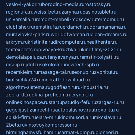
veslo-i-yakor.ru
borodino-media.ru
rostotsky.ru
regionufa.ru
weiss-bet.ru
zaryna.ru
casinotablet.ru
universalia.ru
remont-mebeli-moscow.ru
termomur.ru
clubfisher.ru
remstirufa.ru
erdamchi.ru
doramamama.ru
muraviovka-park.ru
worldofwoman.ru
clean-dreams.ru
arkrym.ru
kristinita.ru
dircomputer.ru
healthenter.ru
textexperts.ru
pivnaya-kruzhka.ru
kinofilmy-2021.ru
demolalapaluza.ru
tanyavanya.ru
remstir-tolyatti.ru
msdip.ru
jdol.ru
sokolovr.ru
newtech-spb.ru
rezemkleim.ru
massage-tai.ru
seonub.ru
zvonitut.ru
biolisichka24.ru
mncraft-download.ru
algoritm-sistema.ru
godflesh.ru
ru-industria.ru
zebra-tlt.ru
okna-proficom.ru
erynok.ru
onlinekinospace.ru
startupstudio-fefu.ru
zarges-ru.ru
gegenjustizunrecht.ru
autobalashov.ru
utrovortu.ru
spiski-firm.ru
elara-m.ru
kinomusorka.ru
mkcslava.ru
2bets.ru
vintovoykompressor.ru
birminghamvsfulham.ru
sarmat-komp.ru
pioneeri.ru