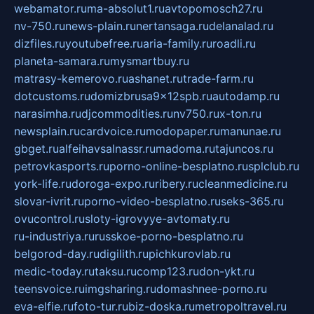
webamator.ru
ma-absolut1.ru
avtopomosch27.ru
nv-750.ru
news-plain.ru
nertansaga.ru
delanalad.ru
dizfiles.ru
youtubefree.ru
aria-family.ru
roadli.ru
planeta-samara.ru
mysmartbuy.ru
matrasy-kemerovo.ru
ashanet.ru
trade-farm.ru
dotcustoms.ru
domizbrusa9x12spb.ru
autodamp.ru
narasimha.ru
djcommodities.ru
nv750.ru
x-ton.ru
newsplain.ru
cardvoice.ru
modopaper.ru
manunae.ru
gbget.ru
alfeihavsalnassr.ru
madoma.ru
tajuncos.ru
petrovkasports.ru
porno-online-besplatno.ru
splclub.ru
york-life.ru
doroga-expo.ru
ribery.ru
cleanmedicine.ru
slovar-ivrit.ru
porno-video-besplatno.ru
seks-365.ru
ovucontrol.ru
sloty-igrovyye-avtomaty.ru
ru-industriya.ru
russkoe-porno-besplatno.ru
belgorod-day.ru
digilith.ru
pichkurovlab.ru
medic-today.ru
taksu.ru
comp123.ru
don-ykt.ru
teensvoice.ru
imgsharing.ru
domashnee-porno.ru
eva-elfie.ru
foto-tur.ru
biz-doska.ru
metropoltravel.ru