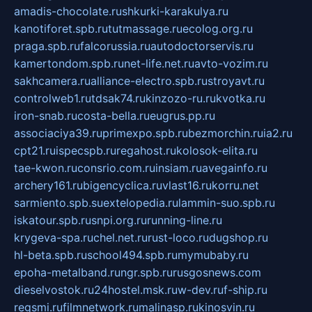
amadis-chocolate.ru
shkurki-karakulya.ru
kanotiforet.spb.ru
tutmassage.ru
ecolog.org.ru
praga.spb.ru
falcorussia.ru
autodoctorservis.ru
kamertondom.spb.ru
net-life.net.ru
avto-vozim.ru
sakhcamera.ru
alliance-electro.spb.ru
stroyavt.ru
controlweb1.ru
tdsak74.ru
kinzozo-ru.ru
kvotka.ru
iron-snab.ru
costa-bella.ru
eugrus.pp.ru
associaciya39.ru
primexpo.spb.ru
bezmorchin.ru
ia2.ru
cpt21.ru
ispecspb.ru
regahost.ru
kolosok-elita.ru
tae-kwon.ru
consrio.com.ru
insiam.ru
avegainfo.ru
archery161.ru
bigencyclica.ru
vlast16.ru
korru.net
sarmiento.spb.su
extelopedia.ru
lammin-suo.spb.ru
iskatour.spb.ru
snpi.org.ru
running-line.ru
krygeva-spa.ru
chel.net.ru
rust-loco.ru
dugshop.ru
hl-beta.spb.ru
school494.spb.ru
mymubaby.ru
epoha-metalband.ru
ngr.spb.ru
rusgosnews.com
dieselvostok.ru
24hostel.msk.ru
w-dev.ru
f-ship.ru
regsmi.ru
filmnetwork.ru
malinasp.ru
kinosvin.ru