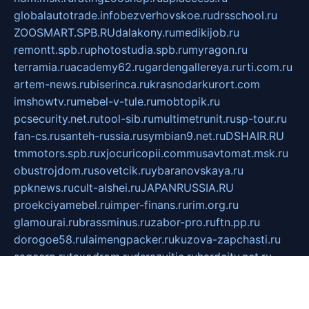
globalautotrade.info
bezverhovskoe.ru
drsschool.ru
ZOOSMART.SPB.RU
dalakony.ru
medikijob.ru
remontt.spb.ru
photostudia.spb.ru
myragon.ru
terramia.ru
academy62.ru
gardengallereya.ru
rti.com.ru
artem-news.ru
biserinca.ru
krasnodarkurort.com
imshowtv.ru
mebel-v-tule.ru
mobtopik.ru
pcsecurity.net.ru
tool-sib.ru
multimetrunit.ru
sp-tour.ru
fan-cs.ru
santeh-russia.ru
symbian9.net.ru
DSHAIR.RU
tmmotors.spb.ru
xjocuricopii.com
musavtomat.msk.ru
obustrojdom.ru
sovetcik.ru
ybaranovskaya.ru
ppknews.ru
cult-alshei.ru
JAPANRUSSIA.RU
proekciyamebel.ru
imper-finans.ru
rim.org.ru
glamourai.ru
brassminus.ru
zabor-pro.ru
ftn.pp.ru
dorogoe58.ru
laimengpacker.ru
kuzova-zapchasti.ru
sageerp.ru
taxodrom.ru
dsrazvitie.ru
hardcity.net.ru
ratinghomegames.ru
topservice25.ru
gubernyan.ru
gtglasslined.ru
ii4.ru
tssport.spb.ru
andorra24.com
blackwallstreet.ru
oboimos.ru
optim-doors.com.ru