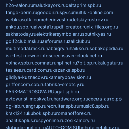
h2o-salon.ru
malutkayork.ru
deltaprim.spb.ru
tango-perm.ru
gooddir.ru
sgv.su
multiki-online.com
webkrasotki.com
cherinvest.ru
detskiy-ostrov.ru
ankou.spb.ru
alvesta1.ru
pdf-creator.ru
nix-files.org.ru
sakhatoday.ru
elektrikersymboler.ru
sputnikyes.ru
golf2club.msk.ru
aeforums.ru
zallclub.ru
multimodal.msk.ru
habaigry.ru
haikko.ru
sobakopedia.ru
isz-fest.ru
ewnc.info
screensaver-clock.net.ru
volnav.spb.ru
comnat.ru
npf.net.ru
7bit.pp.ru
kalugatur.ru
tesiaes.ru
card.com.ru
kazanka.spb.ru
gildiya-kuznecov.ru
kameryboavision.ru
griffoncom.spb.ru
fabrika-emotsiy.ru
PARK-MATROSOVA.RU
agat.spb.ru
avtoyurist-moskva1.ru
hardware.org.ru
схема-авто.рф
dg-lab.ru
angrup.ru
recruiter.spb.ru
music8.spb.ru
krsk124.ru
kubok.spb.ru
romanofforex.ru
analitikaplus.ru
spyonline.ru
zosikamery.ru
sloboda-ural.pp.ru
AUTO-COM.SU
hohota.net
alimy.ru