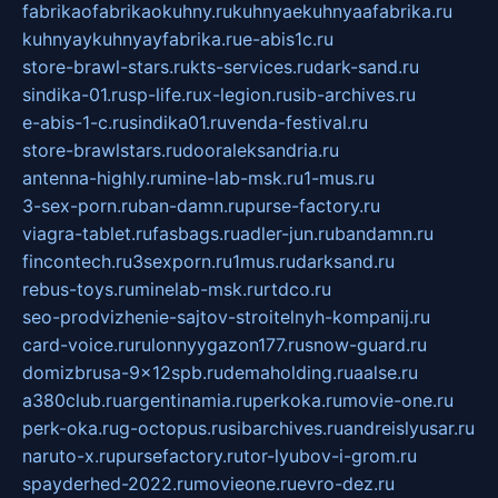
fabrikaofabrikaokuhny.ru
kuhnyaekuhnyaafabrika.ru
kuhnyaykuhnyayfabrika.ru
e-abis1c.ru
store-brawl-stars.ru
kts-services.ru
dark-sand.ru
sindika-01.ru
sp-life.ru
x-legion.ru
sib-archives.ru
e-abis-1-c.ru
sindika01.ru
venda-festival.ru
store-brawlstars.ru
dooraleksandria.ru
antenna-highly.ru
mine-lab-msk.ru
1-mus.ru
3-sex-porn.ru
ban-damn.ru
purse-factory.ru
viagra-tablet.ru
fasbags.ru
adler-jun.ru
bandamn.ru
fincontech.ru
3sexporn.ru
1mus.ru
darksand.ru
rebus-toys.ru
minelab-msk.ru
rtdco.ru
seo-prodvizhenie-sajtov-stroitelnyh-kompanij.ru
card-voice.ru
rulonnyygazon177.ru
snow-guard.ru
domizbrusa-9x12spb.ru
demaholding.ru
aalse.ru
a380club.ru
argentinamia.ru
perkoka.ru
movie-one.ru
perk-oka.ru
g-octopus.ru
sibarchives.ru
andreislyusar.ru
naruto-x.ru
pursefactory.ru
tor-lyubov-i-grom.ru
spayderhed-2022.ru
movieone.ru
evro-dez.ru