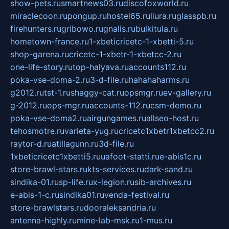
show-pets.ru
smartnews03.ru
discofoxworld.ru
miraclecoon.ru
pongup.ru
hostel65.ru
liura.ru
glasspb.ru
firehunters.ru
gribowo.ru
gnalis.ru
bulkitula.ru
hometown-france.ru
1-xbeticricetc-1-xbetti-5.ru
shop-garena.ru
cricetc-1-xbetr-1-xbetcc-2.ru
one-life-story.ru
top-halyava.ru
accounts112.ru
poka-vse-doma-2.ru
3-d-file.ru
hahahaharms.ru
g2012.ru
tst-1.ru
shaggy-cat.ru
opsmgr.ru
ev-gallery.ru
g-2012.ru
ops-mgr.ru
accounts-112.ru
csm-demo.ru
poka-vse-doma2.ru
airgungames.ru
allseo-host.ru
tehosmotre.ru
varieta-yug.ru
cricetc1xbetr1xbetcc2.ru
raytor-d.ru
atillagunn.ru
3d-file.ru
1xbeticricetc1xbetti5.ru
uafoot-statti.ru
e-abis1c.ru
store-brawl-stars.ru
kts-services.ru
dark-sand.ru
sindika-01.ru
sp-life.ru
x-legion.ru
sib-archives.ru
e-abis-1-c.ru
sindika01.ru
venda-festival.ru
store-brawlstars.ru
dooraleksandria.ru
antenna-highly.ru
mine-lab-msk.ru
1-mus.ru