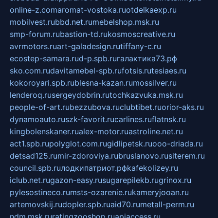
online-z.com
aromat-vostoka.ru
otdelkaexp.ru
mobilvest.ru
bbd.net.ru
mebelshop.msk.ru
smp-forum.ru
bastion-td.ru
kosmoscreative.ru
avrmotors.ru
art-galadesign.ru
tiffany-c.ru
ecostep-samara.ru
d-p.spb.ru
галактика73.рф
sko.com.ru
davitamebel-spb.ru
fotsis.ru
tesiaes.ru
kokoroyari.spb.ru
blesna-kazan.ru
mossilver.ru
lenderoq.ru
sergeydobrin.ru
tochkazvuka.msk.ru
people-of-art.ru
bezzubova.ru
clubtibet.ru
orior-aks.ru
dynamoauto.ru
szk-favorit.ru
carlines.ru
flatnsk.ru
kingbolenskaner.ru
alex-motor.ru
astroline.net.ru
act1.spb.ru
polyglot.com.ru
gidlipetsk.ru
ooo-driada.ru
detsad125.ru
mir-zdoroviya.ru
bruslanovo.ru
siterem.ru
council.spb.ru
лодкипатриот.рф
kafekolizey.ru
iclub.net.ru
gazon-easy.ru
sugarepilekb.ru
grinox.ru
pylesostineco.ru
msts-ozarenie.ru
kameryjooan.ru
artemovskij.ru
dopler.spb.ru
aid70.ru
metall-perm.ru
ndm.msk.ru
ratingzooshop.ru
apiaccess.ru