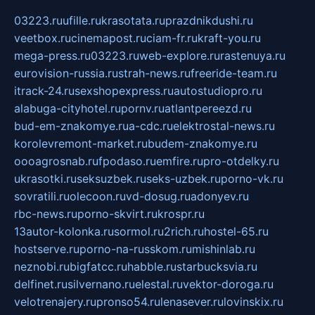
03223.ru
ufille.ru
krasotata.ru
prazdnikdushi.ru
veetbox.ru
cinemapost.ru
ciam-fr.ru
kraft-you.ru
mega-press.ru
03223.ru
web-explore.ru
rastenuya.ru
eurovision-russia.ru
strah-news.ru
freeride-team.ru
itrack-24.ru
sexshopexpress.ru
autostudiopro.ru
alabuga-cityhotel.ru
pornv.ru
atlantpereezd.ru
bud-em-znakomye.ru
a-cdc.ru
elektrostal-news.ru
korolevremont-market.ru
budem-znakomye.ru
oooagrosnab.ru
fpodaso.ru
emfire.ru
pro-otdelky.ru
ukrasotki.ru
seksuzbek.ru
seks-uzbek.ru
porno-vk.ru
sovratili.ru
olecoon.ru
vd-dosug.ru
adonyev.ru
rbc-news.ru
porno-skvirt.ru
krospr.ru
13autor-kolonka.ru
sormol.ru
2rich.ru
hostel-65.ru
hostserve.ru
porno-na-russkom.ru
mishinlab.ru
neznobi.ru
bigfatcc.ru
habble.ru
starbucksvia.ru
delfinet.ru
silvernano.ru
elestal.ru
vektor-doroga.ru
velotrenajery.ru
pronso54.ru
lenasever.ru
lovinskix.ru