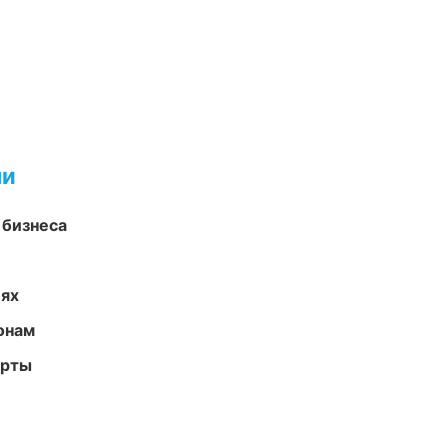
ми
 бизнеса
иях
онам
арты