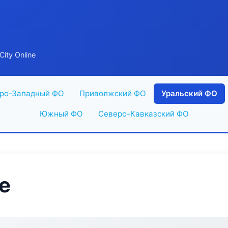
ity Online
ро-Западный ФО
Приволжский ФО
Уральский ФО
Южный ФО
Северо-Кавказский ФО
ne