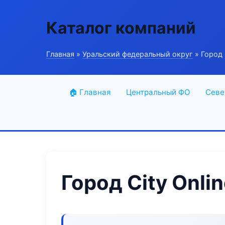
Каталог компаний
Главная
»
Уральский федеральный округ
» Город C
🏠 Главная
Центральный ФО
Севе
Город City Onli