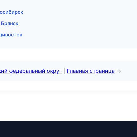
восибирск
 Брянск
адивосток
кий федеральный округ
|
Главная страница
→