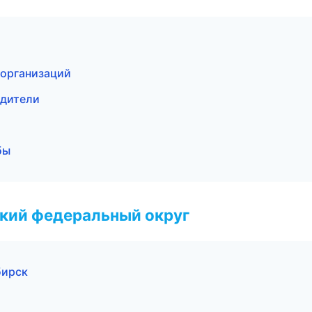
 организаций
одители
бы
ский федеральный округ
бирск