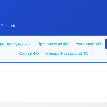
Fast Link
ро-Западный ФО
Приволжский ФО
Уральский ФО
Южный ФО
Северо-Кавказский ФО