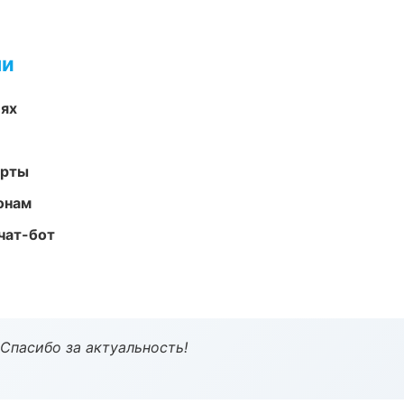
ми
иях
арты
онам
чат-бот
 Спасибо за актуальность!