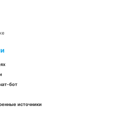
ке
ми
иях
и
чат-бот
еренные источники