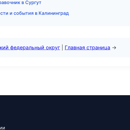
равочник в Сургут
ости и события в Калининград
ский федеральный округ
|
Главная страница
→
сии