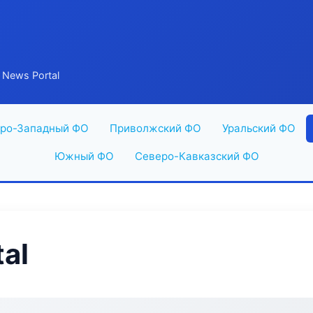
 News Portal
ро-Западный ФО
Приволжский ФО
Уральский ФО
Южный ФО
Северо-Кавказский ФО
al