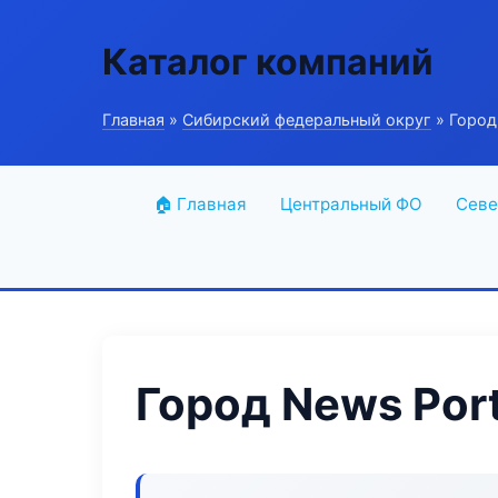
Каталог компаний
Главная
»
Сибирский федеральный округ
» Город
🏠 Главная
Центральный ФО
Севе
Город News Port