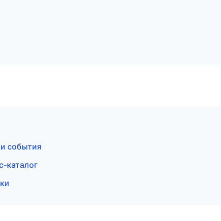
 и события
с-каталог
ски