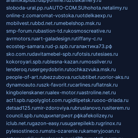
analitikaplus.ru
spyonline.ru
zosikamery.ru
sloboda-ural.pp.ru
AUTO-COM.SU
hohota.net
alimy.ru
online-z.com
aromat-vostoka.ru
otdelkaexp.ru
mobilvest.ru
bbd.net.ru
mebelshop.msk.ru
smp-forum.ru
bastion-td.ru
kosmoscreative.ru
avrmotors.ru
art-galadesign.ru
tiffany-c.ru
ecostep-samara.ru
d-p.spb.ru
галактика73.рф
sko.com.ru
davitamebel-spb.ru
fotsis.ru
tesiaes.ru
kokoroyari.spb.ru
blesna-kazan.ru
mossilver.ru
lenderoq.ru
sergeydobrin.ru
tochkazvuka.msk.ru
people-of-art.ru
bezzubova.ru
clubtibet.ru
orior-aks.ru
dynamoauto.ru
szk-favorit.ru
carlines.ru
flatnsk.ru
kingbolenskaner.ru
alex-motor.ru
astroline.net.ru
act1.spb.ru
polyglot.com.ru
gidlipetsk.ru
ooo-driada.ru
detsad125.ru
mir-zdoroviya.ru
bruslanovo.ru
siterem.ru
council.spb.ru
лодкипатриот.рф
kafekolizey.ru
iclub.net.ru
gazon-easy.ru
sugarepilekb.ru
grinox.ru
pylesostineco.ru
msts-ozarenie.ru
kameryjooan.ru