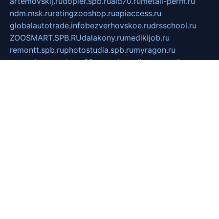
artemovskij.ru
dopler.spb.ru
aid70.ru
metall-perm.ru
ndm.msk.ru
ratingzooshop.ru
apiaccess.ru
globalautotrade.info
bezverhovskoe.ru
drsschool.ru
ZOOSMART.SPB.RU
dalakony.ru
medikijob.ru
remontt.spb.ru
photostudia.spb.ru
myragon.ru
terramia.ru
academy62.ru
gardengallereya.ru
rti.com.ru
artem-news.ru
biserinca.ru
krasnodarkurort.com
imshowtv.ru
mebel-v-tule.ru
mobtopik.ru
pcsecurity.net.ru
tool-sib.ru
multimetrunit.ru
sp-tour.ru
fan-cs.ru
santeh-russia.ru
symbian9.net.ru
DSHAIR.RU
tmmotors.spb.ru
xjocuricopii.com
musavtomat.msk.ru
obustrojdom.ru
sovetcik.ru
ybaranovskaya.ru
ppknews.ru
cult-alshei.ru
JAPANRUSSIA.RU
proekciyamebel.ru
imper-finans.ru
rim.org.ru
glamourai.ru
brassminus.ru
zabor-pro.ru
ftn.pp.ru
dorogoe58.ru
laimengpacker.ru
kuzova-zapchasti.ru
sageerp.ru
taxodrom.ru
dsrazvitie.ru
hardcity.net.ru
ratinghomegames.ru
topservice25.ru
gubernyan.ru