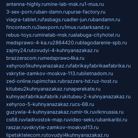
antenna-highly.ru
mine-lab-msk.ru
1-mus.ru
3-sex-porn.ru
ban-damn.ru
purse-factory.ru
viagra-tablet.ru
fasbags.ru
adler-jun.ru
bandamn.ru
fincontech.ru
3sexporn.ru
1mus.ru
darksand.ru
rebus-toys.ru
minelab-msk.ru
alabuga-cityhotel.ru
medsprawo-4-ka.ru
2864420.ru
blagodarenie-spb.ru
zajmy24.ru
tovudyi-4-kuhnyanazakaz.ru
brazzerscom.ru
medsprawo4ka.ru
xehyroo5kuhnyanazakaz.ru
fabrikayfabrikaefabrika.ru
vskrytie-zamkov-moskva-113.ru
biletnadom.ru
zed-online.ru
pimchax.ru
brazzers-hd.ru
z-host.ru
kitubeu2kuhnyanazakaz.ru
naperekate.ru
kuhnyaofabrikaufabrik.ru
kitubeu-2-kuhnyanazakaz.ru
xehyroo-5-kuhnyanazakaz.ru
cs-68.ru
guzywia-4-kuhnyanazakaz.ru
mir-tk.ru
vlknrussia.ru
cs68.ru
vladivostok-map.ru
video-seks.ru
bankaribi.ru
raszar.ru
vskrytie-zamkov-moskva113.ru
lipetsktelecom.ru
tovudyi4kuhnyanazakaz.ru