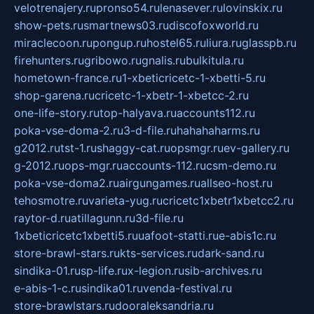
velotrenajery.ru
pronso54.ru
lenasever.ru
lovinskix.ru
show-pets.ru
smartnews03.ru
discofoxworld.ru
miraclecoon.ru
pongup.ru
hostel65.ru
liura.ru
glasspb.ru
firehunters.ru
gribowo.ru
gnalis.ru
bulkitula.ru
hometown-france.ru
1-xbeticricetc-1-xbetti-5.ru
shop-garena.ru
cricetc-1-xbetr-1-xbetcc-2.ru
one-life-story.ru
top-halyava.ru
accounts112.ru
poka-vse-doma-2.ru
3-d-file.ru
hahahaharms.ru
g2012.ru
tst-1.ru
shaggy-cat.ru
opsmgr.ru
ev-gallery.ru
g-2012.ru
ops-mgr.ru
accounts-112.ru
csm-demo.ru
poka-vse-doma2.ru
airgungames.ru
allseo-host.ru
tehosmotre.ru
varieta-yug.ru
cricetc1xbetr1xbetcc2.ru
raytor-d.ru
atillagunn.ru
3d-file.ru
1xbeticricetc1xbetti5.ru
uafoot-statti.ru
e-abis1c.ru
store-brawl-stars.ru
kts-services.ru
dark-sand.ru
sindika-01.ru
sp-life.ru
x-legion.ru
sib-archives.ru
e-abis-1-c.ru
sindika01.ru
venda-festival.ru
store-brawlstars.ru
dooraleksandria.ru