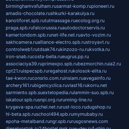
birminghamvsfulham.ru
sarmat-komp.ru
pioneeri.ru
amadis-chocolate.ru
shkurki-karakulya.ru
kanotiforet.spb.ru
tutmassage.ru
ecolog.org.ru
praga.spb.ru
falcorussia.ru
autodoctorservis.ru
kamertondom.spb.ru
net-life.net.ru
avto-vozim.ru
sakhcamera.ru
alliance-electro.spb.ru
stroyavt.ru
controlweb1.ru
tdsak74.ru
kinzozo-ru.ru
kvotka.ru
iron-snab.ru
costa-bella.ru
eugrus.pp.ru
associaciya39.ru
primexpo.spb.ru
bezmorchin.ru
ia2.ru
cpt21.ru
ispecspb.ru
regahost.ru
kolosok-elita.ru
tae-kwon.ru
consrio.com.ru
insiam.ru
avegainfo.ru
archery161.ru
bigencyclica.ru
vlast16.ru
korru.net
sarmiento.spb.su
extelopedia.ru
lammin-suo.spb.ru
iskatour.spb.ru
snpi.org.ru
running-line.ru
krygeva-spa.ru
chel.net.ru
rust-loco.ru
dugshop.ru
hl-beta.spb.ru
school494.spb.ru
mymubaby.ru
epoha-metalband.ru
ngr.spb.ru
rusgosnews.com
dieselvostok.ru
24hostel.msk.ru
w-dev.ru
f-ship.ru