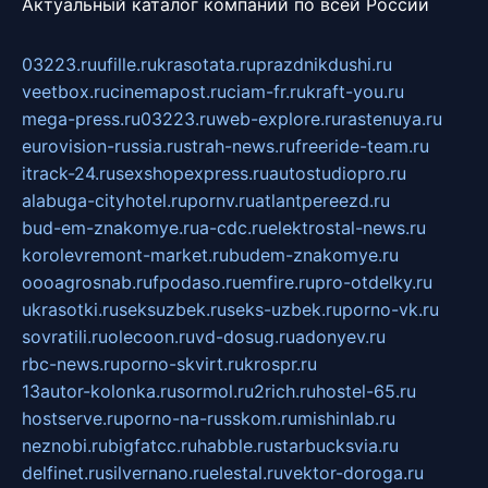
Актуальный каталог компаний по всей России
03223.ru
ufille.ru
krasotata.ru
prazdnikdushi.ru
veetbox.ru
cinemapost.ru
ciam-fr.ru
kraft-you.ru
mega-press.ru
03223.ru
web-explore.ru
rastenuya.ru
eurovision-russia.ru
strah-news.ru
freeride-team.ru
itrack-24.ru
sexshopexpress.ru
autostudiopro.ru
alabuga-cityhotel.ru
pornv.ru
atlantpereezd.ru
bud-em-znakomye.ru
a-cdc.ru
elektrostal-news.ru
korolevremont-market.ru
budem-znakomye.ru
oooagrosnab.ru
fpodaso.ru
emfire.ru
pro-otdelky.ru
ukrasotki.ru
seksuzbek.ru
seks-uzbek.ru
porno-vk.ru
sovratili.ru
olecoon.ru
vd-dosug.ru
adonyev.ru
rbc-news.ru
porno-skvirt.ru
krospr.ru
13autor-kolonka.ru
sormol.ru
2rich.ru
hostel-65.ru
hostserve.ru
porno-na-russkom.ru
mishinlab.ru
neznobi.ru
bigfatcc.ru
habble.ru
starbucksvia.ru
delfinet.ru
silvernano.ru
elestal.ru
vektor-doroga.ru