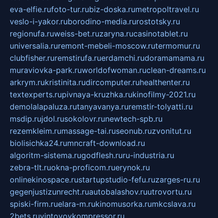
eva-elfie.ru
foto-tur.ru
biz-doska.ru
metropoltravel.ru
veslo-i-yakor.ru
borodino-media.ru
rostotsky.ru
regionufa.ru
weiss-bet.ru
zaryna.ru
casinotablet.ru
universalia.ru
remont-mebeli-moscow.ru
termomur.ru
clubfisher.ru
remstirufa.ru
erdamchi.ru
doramamama.ru
muraviovka-park.ru
worldofwoman.ru
clean-dreams.ru
arkrym.ru
kristinita.ru
dircomputer.ru
healthenter.ru
textexperts.ru
pivnaya-kruzhka.ru
kinofilmy-2021.ru
demolalapaluza.ru
tanyavanya.ru
remstir-tolyatti.ru
msdip.ru
jdol.ru
sokolovr.ru
newtech-spb.ru
rezemkleim.ru
massage-tai.ru
seonub.ru
zvonitut.ru
biolisichka24.ru
mncraft-download.ru
algoritm-sistema.ru
godflesh.ru
ru-industria.ru
zebra-tlt.ru
okna-proficom.ru
erynok.ru
onlinekinospace.ru
startupstudio-fefu.ru
zarges-ru.ru
gegenjustizunrecht.ru
autobalashov.ru
utrovortu.ru
spiski-firm.ru
elara-m.ru
kinomusorka.ru
mkcslava.ru
2bets.ru
vintovoykompressor.ru