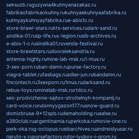
seksuzb.ru
guzywia4kuhnyanazakaz.ru
fabrikaofabrikaokuhny.ru
kuhnyaekuhnyaafabrika.ru
kuhnyaykuhnyayfabrika.ru
e-abis1c.ru
store-brawl-stars.ru
kts-services.ru
dark-sand.ru
sindika-01.ru
sp-life.ru
x-legion.ru
sib-archives.ru
e-abis-1-c.ru
sindika01.ru
venda-festival.ru
store-brawlstars.ru
dooraleksandria.ru
antenna-highly.ru
mine-lab-msk.ru
1-mus.ru
3-sex-porn.ru
ban-damn.ru
purse-factory.ru
viagra-tablet.ru
fasbags.ru
adler-jun.ru
bandamn.ru
fincontech.ru
3sexporn.ru
1mus.ru
darksand.ru
rebus-toys.ru
minelab-msk.ru
rtdco.ru
seo-prodvizhenie-sajtov-stroitelnyh-kompanij.ru
card-voice.ru
rulonnyygazon177.ru
snow-guard.ru
domizbrusa-9x12spb.ru
demaholding.ru
aalse.ru
a380club.ru
argentinamia.ru
perkoka.ru
movie-one.ru
perk-oka.ru
g-octopus.ru
sibarchives.ru
andreislyusar.ru
naruto-x.ru
pursefactory.ru
tor-lyubov-i-grom.ru