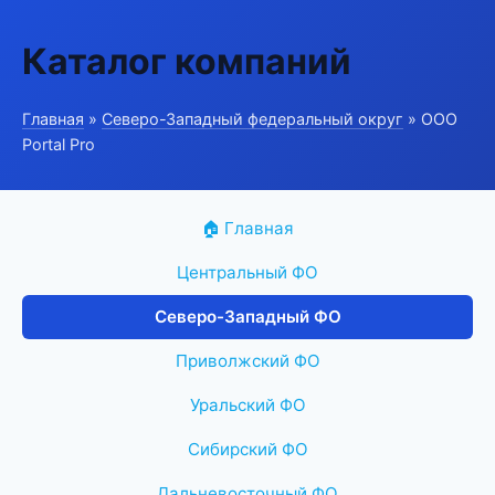
Каталог компаний
Главная
»
Северо-Западный федеральный округ
» ООО
Portal Pro
🏠 Главная
Центральный ФО
Северо-Западный ФО
Приволжский ФО
Уральский ФО
Сибирский ФО
Дальневосточный ФО