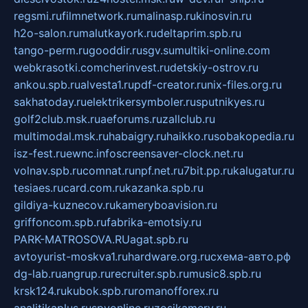
regsmi.ru
filmnetwork.ru
malinasp.ru
kinosvin.ru
h2o-salon.ru
malutkayork.ru
deltaprim.spb.ru
tango-perm.ru
gooddir.ru
sgv.su
multiki-online.com
webkrasotki.com
cherinvest.ru
detskiy-ostrov.ru
ankou.spb.ru
alvesta1.ru
pdf-creator.ru
nix-files.org.ru
sakhatoday.ru
elektrikersymboler.ru
sputnikyes.ru
golf2club.msk.ru
aeforums.ru
zallclub.ru
multimodal.msk.ru
habaigry.ru
haikko.ru
sobakopedia.ru
isz-fest.ru
ewnc.info
screensaver-clock.net.ru
volnav.spb.ru
comnat.ru
npf.net.ru
7bit.pp.ru
kalugatur.ru
tesiaes.ru
card.com.ru
kazanka.spb.ru
gildiya-kuznecov.ru
kameryboavision.ru
griffoncom.spb.ru
fabrika-emotsiy.ru
PARK-MATROSOVA.RU
agat.spb.ru
avtoyurist-moskva1.ru
hardware.org.ru
схема-авто.рф
dg-lab.ru
angrup.ru
recruiter.spb.ru
music8.spb.ru
krsk124.ru
kubok.spb.ru
romanofforex.ru