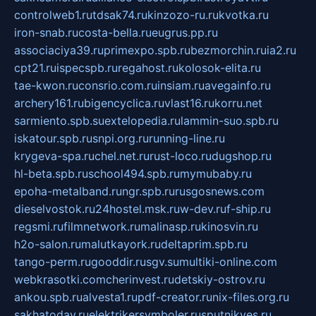
controlweb1.ru
tdsak74.ru
kinzozo-ru.ru
kvotka.ru
iron-snab.ru
costa-bella.ru
eugrus.pp.ru
associaciya39.ru
primexpo.spb.ru
bezmorchin.ru
ia2.ru
cpt21.ru
ispecspb.ru
regahost.ru
kolosok-elita.ru
tae-kwon.ru
consrio.com.ru
insiam.ru
avegainfo.ru
archery161.ru
bigencyclica.ru
vlast16.ru
korru.net
sarmiento.spb.su
extelopedia.ru
lammin-suo.spb.ru
iskatour.spb.ru
snpi.org.ru
running-line.ru
krygeva-spa.ru
chel.net.ru
rust-loco.ru
dugshop.ru
hl-beta.spb.ru
school494.spb.ru
mymubaby.ru
epoha-metalband.ru
ngr.spb.ru
rusgosnews.com
dieselvostok.ru
24hostel.msk.ru
w-dev.ru
f-ship.ru
regsmi.ru
filmnetwork.ru
malinasp.ru
kinosvin.ru
h2o-salon.ru
malutkayork.ru
deltaprim.spb.ru
tango-perm.ru
gooddir.ru
sgv.su
multiki-online.com
webkrasotki.com
cherinvest.ru
detskiy-ostrov.ru
ankou.spb.ru
alvesta1.ru
pdf-creator.ru
nix-files.org.ru
sakhatoday.ru
elektrikersymboler.ru
sputnikyes.ru