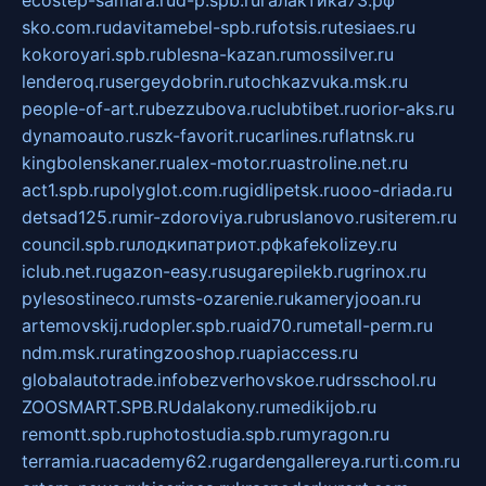
sko.com.ru
davitamebel-spb.ru
fotsis.ru
tesiaes.ru
kokoroyari.spb.ru
blesna-kazan.ru
mossilver.ru
lenderoq.ru
sergeydobrin.ru
tochkazvuka.msk.ru
people-of-art.ru
bezzubova.ru
clubtibet.ru
orior-aks.ru
dynamoauto.ru
szk-favorit.ru
carlines.ru
flatnsk.ru
kingbolenskaner.ru
alex-motor.ru
astroline.net.ru
act1.spb.ru
polyglot.com.ru
gidlipetsk.ru
ooo-driada.ru
detsad125.ru
mir-zdoroviya.ru
bruslanovo.ru
siterem.ru
council.spb.ru
лодкипатриот.рф
kafekolizey.ru
iclub.net.ru
gazon-easy.ru
sugarepilekb.ru
grinox.ru
pylesostineco.ru
msts-ozarenie.ru
kameryjooan.ru
artemovskij.ru
dopler.spb.ru
aid70.ru
metall-perm.ru
ndm.msk.ru
ratingzooshop.ru
apiaccess.ru
globalautotrade.info
bezverhovskoe.ru
drsschool.ru
ZOOSMART.SPB.RU
dalakony.ru
medikijob.ru
remontt.spb.ru
photostudia.spb.ru
myragon.ru
terramia.ru
academy62.ru
gardengallereya.ru
rti.com.ru