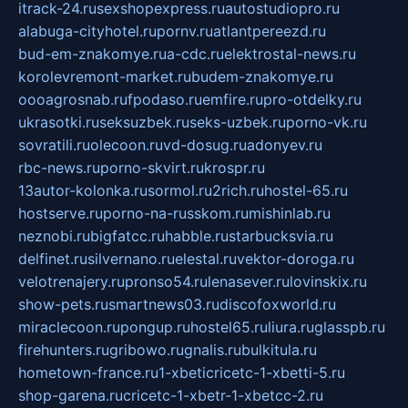
itrack-24.ru
sexshopexpress.ru
autostudiopro.ru
alabuga-cityhotel.ru
pornv.ru
atlantpereezd.ru
bud-em-znakomye.ru
a-cdc.ru
elektrostal-news.ru
korolevremont-market.ru
budem-znakomye.ru
oooagrosnab.ru
fpodaso.ru
emfire.ru
pro-otdelky.ru
ukrasotki.ru
seksuzbek.ru
seks-uzbek.ru
porno-vk.ru
sovratili.ru
olecoon.ru
vd-dosug.ru
adonyev.ru
rbc-news.ru
porno-skvirt.ru
krospr.ru
13autor-kolonka.ru
sormol.ru
2rich.ru
hostel-65.ru
hostserve.ru
porno-na-russkom.ru
mishinlab.ru
neznobi.ru
bigfatcc.ru
habble.ru
starbucksvia.ru
delfinet.ru
silvernano.ru
elestal.ru
vektor-doroga.ru
velotrenajery.ru
pronso54.ru
lenasever.ru
lovinskix.ru
show-pets.ru
smartnews03.ru
discofoxworld.ru
miraclecoon.ru
pongup.ru
hostel65.ru
liura.ru
glasspb.ru
firehunters.ru
gribowo.ru
gnalis.ru
bulkitula.ru
hometown-france.ru
1-xbeticricetc-1-xbetti-5.ru
shop-garena.ru
cricetc-1-xbetr-1-xbetcc-2.ru