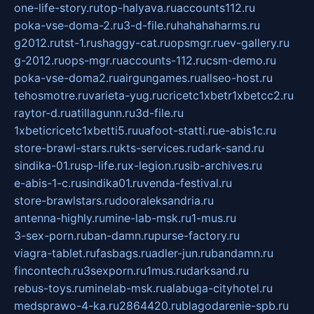
one-life-story.ru
top-halyava.ru
accounts112.ru
poka-vse-doma-2.ru
3-d-file.ru
hahahaharms.ru
g2012.ru
tst-1.ru
shaggy-cat.ru
opsmgr.ru
ev-gallery.ru
g-2012.ru
ops-mgr.ru
accounts-112.ru
csm-demo.ru
poka-vse-doma2.ru
airgungames.ru
allseo-host.ru
tehosmotre.ru
varieta-yug.ru
cricetc1xbetr1xbetcc2.ru
raytor-d.ru
atillagunn.ru
3d-file.ru
1xbeticricetc1xbetti5.ru
uafoot-statti.ru
e-abis1c.ru
store-brawl-stars.ru
kts-services.ru
dark-sand.ru
sindika-01.ru
sp-life.ru
x-legion.ru
sib-archives.ru
e-abis-1-c.ru
sindika01.ru
venda-festival.ru
store-brawlstars.ru
dooraleksandria.ru
antenna-highly.ru
mine-lab-msk.ru
1-mus.ru
3-sex-porn.ru
ban-damn.ru
purse-factory.ru
viagra-tablet.ru
fasbags.ru
adler-jun.ru
bandamn.ru
fincontech.ru
3sexporn.ru
1mus.ru
darksand.ru
rebus-toys.ru
minelab-msk.ru
alabuga-cityhotel.ru
medsprawo-4-ka.ru
2864420.ru
blagodarenie-spb.ru