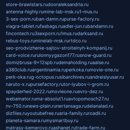
store-brawlstars.ru
dooraleksandria.ru
antenna-highly.ru
mine-lab-msk.ru
1-mus.ru
3-sex-porn.ru
ban-damn.ru
purse-factory.ru
viagra-tablet.ru
fasbags.ru
adler-jun.ru
bandamn.ru
fincontech.ru
3sexporn.ru
1mus.ru
darksand.ru
rebus-toys.ru
minelab-msk.ru
rtdco.ru
seo-prodvizhenie-sajtov-stroitelnyh-kompanij.ru
card-voice.ru
rulonnyygazon177.ru
snow-guard.ru
domizbrusa-9x12spb.ru
demaholding.ru
aalse.ru
a380club.ru
argentinamia.ru
perkoka.ru
movie-one.ru
perk-oka.ru
g-octopus.ru
sibarchives.ru
andreislyusar.ru
naruto-x.ru
pursefactory.ru
tor-lyubov-i-grom.ru
spayderhed-2022.ru
movieone.ru
evro-dez.ru
webamator.ru
ma-absolut1.ru
avtopomosch27.ru
nv-750.ru
news-plain.ru
nertansaga.ru
delanalad.ru
dizfiles.ru
youtubefree.ru
aria-family.ru
roadli.ru
planeta-samara.ru
mysmartbuy.ru
matrasy-kemerovo.ru
ashanet.ru
trade-farm.ru