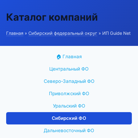
Каталог компаний
Главная
»
Сибирский федеральный округ
» ИП Guide Net
🏠 Главная
Центральный ФО
Северо-Западный ФО
Приволжский ФО
Уральский ФО
Сибирский ФО
Дальневосточный ФО