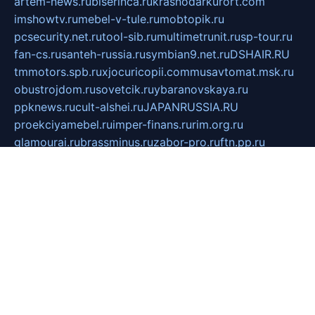
artem-news.ru
biserinca.ru
krasnodarkurort.com
imshowtv.ru
mebel-v-tule.ru
mobtopik.ru
pcsecurity.net.ru
tool-sib.ru
multimetrunit.ru
sp-tour.ru
fan-cs.ru
santeh-russia.ru
symbian9.net.ru
DSHAIR.RU
tmmotors.spb.ru
xjocuricopii.com
musavtomat.msk.ru
obustrojdom.ru
sovetcik.ru
ybaranovskaya.ru
ppknews.ru
cult-alshei.ru
JAPANRUSSIA.RU
proekciyamebel.ru
imper-finans.ru
rim.org.ru
glamourai.ru
brassminus.ru
zabor-pro.ru
ftn.pp.ru
dorogoe58.ru
laimengpacker.ru
kuzova-zapchasti.ru
sageerp.ru
taxodrom.ru
dsrazvitie.ru
hardcity.net.ru
ratinghomegames.ru
topservice25.ru
gubernyan.ru
gtglasslined.ru
ii4.ru
tssport.spb.ru
andorra24.com
blackwallstreet.ru
oboimos.ru
optim-doors.com.ru
ikuch.ru
nycr.org.ru
npa21.ru
vremya-ch.spb.ru
desert000.ru
ivtorgi.ru
ifiori.ru
catalog-statei.ru
dcv.org.ru
spetsmaster174.ru
ipkameryhiseeu.ru
dum26.ru
ruspol.spb.ru
fr-opendp.ru
kam-solnyshko.ru