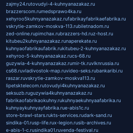
zajmy24.ru
tovudyi-4-kuhnyanazakaz.ru
brazzerscom.ru
medsprawo4ka.ru
xehyroo5kuhnyanazakaz.ru
fabrikayfabrikaefabrika.ru
vskrytie-zamkov-moskva-113.ru
biletnadom.ru
zed-online.ru
pimchax.ru
brazzers-hd.ru
z-host.ru
kitubeu2kuhnyanazakaz.ru
naperekate.ru
kuhnyaofabrikaufabrik.ru
kitubeu-2-kuhnyanazakaz.ru
xehyroo-5-kuhnyanazakaz.ru
cs-68.ru
guzywia-4-kuhnyanazakaz.ru
mir-tk.ru
vlknrussia.ru
cs68.ru
vladivostok-map.ru
video-seks.ru
bankaribi.ru
raszar.ru
vskrytie-zamkov-moskva113.ru
lipetsktelecom.ru
tovudyi4kuhnyanazakaz.ru
seksuzb.ru
guzywia4kuhnyanazakaz.ru
fabrikaofabrikaokuhny.ru
kuhnyaekuhnyaafabrika.ru
kuhnyaykuhnyayfabrika.ru
e-abis1c.ru
store-brawl-stars.ru
kts-services.ru
dark-sand.ru
sindika-01.ru
sp-life.ru
x-legion.ru
sib-archives.ru
e-abis-1-c.ru
sindika01.ru
venda-festival.ru