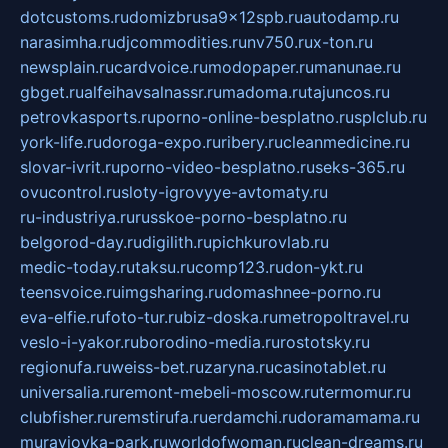
dotcustoms.ru
domizbrusa9x12spb.ru
autodamp.ru
narasimha.ru
djcommodities.ru
nv750.ru
x-ton.ru
newsplain.ru
cardvoice.ru
modopaper.ru
manunae.ru
gbget.ru
alfeihavsalnassr.ru
madoma.ru
tajuncos.ru
petrovkasports.ru
porno-online-besplatno.ru
splclub.ru
york-life.ru
doroga-expo.ru
ribery.ru
cleanmedicine.ru
slovar-ivrit.ru
porno-video-besplatno.ru
seks-365.ru
ovucontrol.ru
sloty-igrovyye-avtomaty.ru
ru-industriya.ru
russkoe-porno-besplatno.ru
belgorod-day.ru
digilith.ru
pichkurovlab.ru
medic-today.ru
taksu.ru
comp123.ru
don-ykt.ru
teensvoice.ru
imgsharing.ru
domashnee-porno.ru
eva-elfie.ru
foto-tur.ru
biz-doska.ru
metropoltravel.ru
veslo-i-yakor.ru
borodino-media.ru
rostotsky.ru
regionufa.ru
weiss-bet.ru
zaryna.ru
casinotablet.ru
universalia.ru
remont-mebeli-moscow.ru
termomur.ru
clubfisher.ru
remstirufa.ru
erdamchi.ru
doramamama.ru
muraviovka-park.ru
worldofwoman.ru
clean-dreams.ru