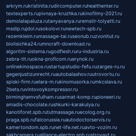
arkrym.ru
kristinita.ru
dircomputer.ru
healthenter.ru
textexperts.ru
pivnaya-kruzhka.ru
kinofilmy-2021.ru
demolalapaluza.ru
tanyavanya.ru
remstir-tolyatti.ru
msdip.ru
jdol.ru
sokolovr.ru
newtech-spb.ru
rezemkleim.ru
massage-tai.ru
seonub.ru
zvonitut.ru
biolisichka24.ru
mncraft-download.ru
algoritm-sistema.ru
godflesh.ru
ru-industria.ru
zebra-tlt.ru
okna-proficom.ru
erynok.ru
onlinekinospace.ru
startupstudio-fefu.ru
zarges-ru.ru
gegenjustizunrecht.ru
autobalashov.ru
utrovortu.ru
spiski-firm.ru
elara-m.ru
kinomusorka.ru
mkcslava.ru
2bets.ru
vintovoykompressor.ru
birminghamvsfulham.ru
sarmat-komp.ru
pioneeri.ru
amadis-chocolate.ru
shkurki-karakulya.ru
kanotiforet.spb.ru
tutmassage.ru
ecolog.org.ru
praga.spb.ru
falcorussia.ru
autodoctorservis.ru
kamertondom.spb.ru
net-life.net.ru
avto-vozim.ru
sakhcamera.ru
alliance-electro.spb.ru
stroyavt.ru