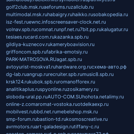
golf2club.msk.ru
aeforums.ru
zallclub.ru
multimodal.msk.ru
habaigry.ru
haikko.ru
sobakopedia.ru
isz-fest.ru
ewnc.info
screensaver-clock.net.ru
volnav.spb.ru
comnat.ru
npf.net.ru
7bit.pp.ru
kalugatur.ru
tesiaes.ru
card.com.ru
kazanka.spb.ru
gildiya-kuznecov.ru
kameryboavision.ru
griffoncom.spb.ru
fabrika-emotsiy.ru
PARK-MATROSOVA.RU
agat.spb.ru
avtoyurist-moskva1.ru
hardware.org.ru
схема-авто.рф
dg-lab.ru
angrup.ru
recruiter.spb.ru
music8.spb.ru
krsk124.ru
kubok.spb.ru
romanofforex.ru
analitikaplus.ru
spyonline.ru
zosikamery.ru
sloboda-ural.pp.ru
AUTO-COM.SU
hohota.net
alimy.ru
online-z.com
aromat-vostoka.ru
otdelkaexp.ru
mobilvest.ru
bbd.net.ru
mebelshop.msk.ru
smp-forum.ru
bastion-td.ru
kosmoscreative.ru
avrmotors.ru
art-galadesign.ru
tiffany-c.ru
ecostep-samara.ru
d-p.spb.ru
галактика73.рф