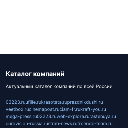
Каталог компаний
Актуальный каталог компаний по всей России
03223.ru
ufille.ru
krasotata.ru
prazdnikdushi.ru
veetbox.ru
cinemapost.ru
ciam-fr.ru
kraft-you.ru
mega-press.ru
03223.ru
web-explore.ru
rastenuya.ru
eurovision-russia.ru
strah-news.ru
freeride-team.ru