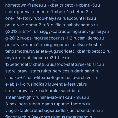
hometown-france.ru
1-xbeticricetc-1-xbetti-5.ru
shop-garena.ru
cricetc-1-xbetr-1-xbetcc-2.ru
one-life-story.ru
top-halyava.ru
accounts112.ru
poka-vse-doma-2.ru
3-d-file.ru
hahahaharms.ru
g2012.ru
tst-1.ru
shaggy-cat.ru
opsmgr.ru
ev-gallery.ru
g-2012.ru
ops-mgr.ru
accounts-112.ru
csm-demo.ru
poka-vse-doma2.ru
airgungames.ru
allseo-host.ru
tehosmotre.ru
varieta-yug.ru
cricetc1xbetr1xbetcc2.ru
raytor-d.ru
atillagunn.ru
3d-file.ru
1xbeticricetc1xbetti5.ru
uafoot-statti.ru
e-abis1c.ru
store-brawl-stars.ru
kts-services.ru
dark-sand.ru
sindika-01.ru
sp-life.ru
x-legion.ru
sib-archives.ru
e-abis-1-c.ru
sindika01.ru
venda-festival.ru
store-brawlstars.ru
dooraleksandria.ru
antenna-highly.ru
mine-lab-msk.ru
1-mus.ru
3-sex-porn.ru
ban-damn.ru
purse-factory.ru
viagra-tablet.ru
fasbags.ru
adler-jun.ru
bandamn.ru
fincontech.ru
3sexporn.ru
1mus.ru
darksand.ru