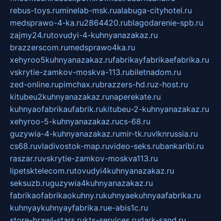
rebus-toys.ru
minelab-msk.ru
alabuga-cityhotel.ru
medsprawo-4-ka.ru
2864420.ru
blagodarenie-spb.ru
zajmy24.ru
tovudyi-4-kuhnyanazakaz.ru
brazzerscom.ru
medsprawo4ka.ru
xehyroo5kuhnyanazakaz.ru
fabrikayfabrikaefabrika.ru
vskrytie-zamkov-moskva-113.ru
biletnadom.ru
zed-online.ru
pimchax.ru
brazzers-hd.ru
z-host.ru
kitubeu2kuhnyanazakaz.ru
naperekate.ru
kuhnyaofabrikaufabrik.ru
kitubeu-2-kuhnyanazakaz.ru
xehyroo-5-kuhnyanazakaz.ru
cs-68.ru
guzywia-4-kuhnyanazakaz.ru
mir-tk.ru
vlknrussia.ru
cs68.ru
vladivostok-map.ru
video-seks.ru
bankaribi.ru
raszar.ru
vskrytie-zamkov-moskva113.ru
lipetsktelecom.ru
tovudyi4kuhnyanazakaz.ru
seksuzb.ru
guzywia4kuhnyanazakaz.ru
fabrikaofabrikaokuhny.ru
kuhnyaekuhnyaafabrika.ru
kuhnyaykuhnyayfabrika.ru
e-abis1c.ru
store-brawl-stars.ru
kts-services.ru
dark-sand.ru