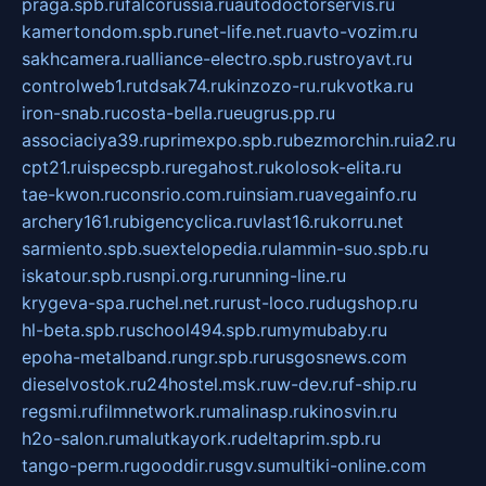
praga.spb.ru
falcorussia.ru
autodoctorservis.ru
kamertondom.spb.ru
net-life.net.ru
avto-vozim.ru
sakhcamera.ru
alliance-electro.spb.ru
stroyavt.ru
controlweb1.ru
tdsak74.ru
kinzozo-ru.ru
kvotka.ru
iron-snab.ru
costa-bella.ru
eugrus.pp.ru
associaciya39.ru
primexpo.spb.ru
bezmorchin.ru
ia2.ru
cpt21.ru
ispecspb.ru
regahost.ru
kolosok-elita.ru
tae-kwon.ru
consrio.com.ru
insiam.ru
avegainfo.ru
archery161.ru
bigencyclica.ru
vlast16.ru
korru.net
sarmiento.spb.su
extelopedia.ru
lammin-suo.spb.ru
iskatour.spb.ru
snpi.org.ru
running-line.ru
krygeva-spa.ru
chel.net.ru
rust-loco.ru
dugshop.ru
hl-beta.spb.ru
school494.spb.ru
mymubaby.ru
epoha-metalband.ru
ngr.spb.ru
rusgosnews.com
dieselvostok.ru
24hostel.msk.ru
w-dev.ru
f-ship.ru
regsmi.ru
filmnetwork.ru
malinasp.ru
kinosvin.ru
h2o-salon.ru
malutkayork.ru
deltaprim.spb.ru
tango-perm.ru
gooddir.ru
sgv.su
multiki-online.com