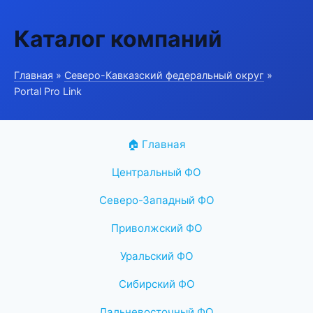
Каталог компаний
Главная
»
Северо-Кавказский федеральный округ
»
Portal Pro Link
🏠 Главная
Центральный ФО
Северо-Западный ФО
Приволжский ФО
Уральский ФО
Сибирский ФО
Дальневосточный ФО