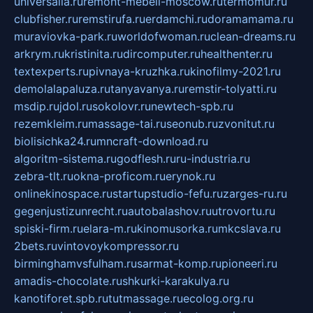
universalia.ru
remont-mebeli-moscow.ru
termomur.ru
clubfisher.ru
remstirufa.ru
erdamchi.ru
doramamama.ru
muraviovka-park.ru
worldofwoman.ru
clean-dreams.ru
arkrym.ru
kristinita.ru
dircomputer.ru
healthenter.ru
textexperts.ru
pivnaya-kruzhka.ru
kinofilmy-2021.ru
demolalapaluza.ru
tanyavanya.ru
remstir-tolyatti.ru
msdip.ru
jdol.ru
sokolovr.ru
newtech-spb.ru
rezemkleim.ru
massage-tai.ru
seonub.ru
zvonitut.ru
biolisichka24.ru
mncraft-download.ru
algoritm-sistema.ru
godflesh.ru
ru-industria.ru
zebra-tlt.ru
okna-proficom.ru
erynok.ru
onlinekinospace.ru
startupstudio-fefu.ru
zarges-ru.ru
gegenjustizunrecht.ru
autobalashov.ru
utrovortu.ru
spiski-firm.ru
elara-m.ru
kinomusorka.ru
mkcslava.ru
2bets.ru
vintovoykompressor.ru
birminghamvsfulham.ru
sarmat-komp.ru
pioneeri.ru
amadis-chocolate.ru
shkurki-karakulya.ru
kanotiforet.spb.ru
tutmassage.ru
ecolog.org.ru