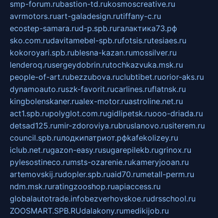
smp-forum.ru
bastion-td.ru
kosmoscreative.ru
avrmotors.ru
art-galadesign.ru
tiffany-c.ru
ecostep-samara.ru
d-p.spb.ru
галактика73.рф
sko.com.ru
davitamebel-spb.ru
fotsis.ru
tesiaes.ru
kokoroyari.spb.ru
blesna-kazan.ru
mossilver.ru
lenderoq.ru
sergeydobrin.ru
tochkazvuka.msk.ru
people-of-art.ru
bezzubova.ru
clubtibet.ru
orior-aks.ru
dynamoauto.ru
szk-favorit.ru
carlines.ru
flatnsk.ru
kingbolenskaner.ru
alex-motor.ru
astroline.net.ru
act1.spb.ru
polyglot.com.ru
gidlipetsk.ru
ooo-driada.ru
detsad125.ru
mir-zdoroviya.ru
bruslanovo.ru
siterem.ru
council.spb.ru
лодкипатриот.рф
kafekolizey.ru
iclub.net.ru
gazon-easy.ru
sugarepilekb.ru
grinox.ru
pylesostineco.ru
msts-ozarenie.ru
kameryjooan.ru
artemovskij.ru
dopler.spb.ru
aid70.ru
metall-perm.ru
ndm.msk.ru
ratingzooshop.ru
apiaccess.ru
globalautotrade.info
bezverhovskoe.ru
drsschool.ru
ZOOSMART.SPB.RU
dalakony.ru
medikijob.ru