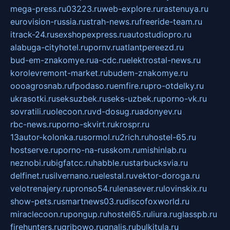
mega-press.ru
03223.ru
web-explore.ru
rastenuya.ru
eurovision-russia.ru
strah-news.ru
freeride-team.ru
itrack-24.ru
sexshopexpress.ru
autostudiopro.ru
alabuga-cityhotel.ru
pornv.ru
atlantpereezd.ru
bud-em-znakomye.ru
a-cdc.ru
elektrostal-news.ru
korolevremont-market.ru
budem-znakomye.ru
oooagrosnab.ru
fpodaso.ru
emfire.ru
pro-otdelky.ru
ukrasotki.ru
seksuzbek.ru
seks-uzbek.ru
porno-vk.ru
sovratili.ru
olecoon.ru
vd-dosug.ru
adonyev.ru
rbc-news.ru
porno-skvirt.ru
krospr.ru
13autor-kolonka.ru
sormol.ru
2rich.ru
hostel-65.ru
hostserve.ru
porno-na-russkom.ru
mishinlab.ru
neznobi.ru
bigfatcc.ru
habble.ru
starbucksvia.ru
delfinet.ru
silvernano.ru
elestal.ru
vektor-doroga.ru
velotrenajery.ru
pronso54.ru
lenasever.ru
lovinskix.ru
show-pets.ru
smartnews03.ru
discofoxworld.ru
miraclecoon.ru
pongup.ru
hostel65.ru
liura.ru
glasspb.ru
firehunters.ru
gribowo.ru
gnalis.ru
bulkitula.ru