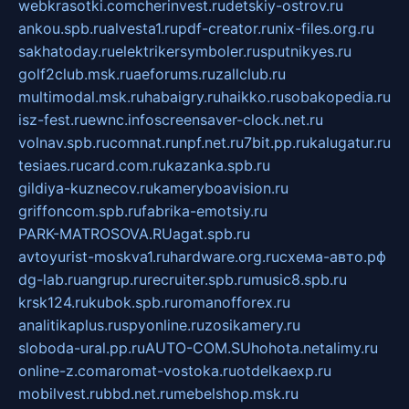
webkrasotki.com
cherinvest.ru
detskiy-ostrov.ru
ankou.spb.ru
alvesta1.ru
pdf-creator.ru
nix-files.org.ru
sakhatoday.ru
elektrikersymboler.ru
sputnikyes.ru
golf2club.msk.ru
aeforums.ru
zallclub.ru
multimodal.msk.ru
habaigry.ru
haikko.ru
sobakopedia.ru
isz-fest.ru
ewnc.info
screensaver-clock.net.ru
volnav.spb.ru
comnat.ru
npf.net.ru
7bit.pp.ru
kalugatur.ru
tesiaes.ru
card.com.ru
kazanka.spb.ru
gildiya-kuznecov.ru
kameryboavision.ru
griffoncom.spb.ru
fabrika-emotsiy.ru
PARK-MATROSOVA.RU
agat.spb.ru
avtoyurist-moskva1.ru
hardware.org.ru
схема-авто.рф
dg-lab.ru
angrup.ru
recruiter.spb.ru
music8.spb.ru
krsk124.ru
kubok.spb.ru
romanofforex.ru
analitikaplus.ru
spyonline.ru
zosikamery.ru
sloboda-ural.pp.ru
AUTO-COM.SU
hohota.net
alimy.ru
online-z.com
aromat-vostoka.ru
otdelkaexp.ru
mobilvest.ru
bbd.net.ru
mebelshop.msk.ru