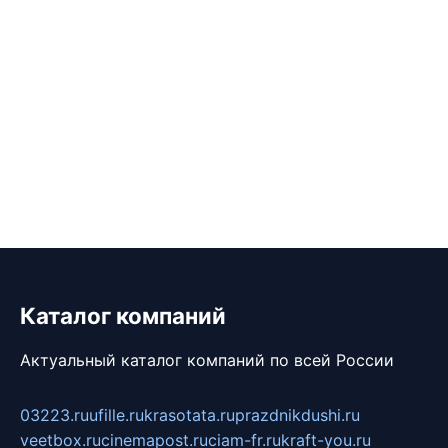
Каталог компаний
Актуальный каталог компаний по всей России
03223.ru
ufille.ru
krasotata.ru
prazdnikdushi.ru
veetbox.ru
cinemapost.ru
ciam-fr.ru
kraft-you.ru