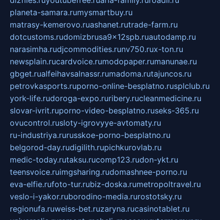
planeta-samara.ru
mysmartbuy.ru
matrasy-kemerovo.ru
ashanet.ru
trade-farm.ru
dotcustoms.ru
domizbrusa9x12spb.ru
autodamp.ru
narasimha.ru
djcommodities.ru
nv750.ru
x-ton.ru
newsplain.ru
cardvoice.ru
modopaper.ru
manunae.ru
gbget.ru
alfeihavsalnassr.ru
madoma.ru
tajuncos.ru
petrovkasports.ru
porno-online-besplatno.ru
splclub.ru
york-life.ru
doroga-expo.ru
ribery.ru
cleanmedicine.ru
slovar-ivrit.ru
porno-video-besplatno.ru
seks-365.ru
ovucontrol.ru
sloty-igrovyye-avtomaty.ru
ru-industriya.ru
russkoe-porno-besplatno.ru
belgorod-day.ru
digilith.ru
pichkurovlab.ru
medic-today.ru
taksu.ru
comp123.ru
don-ykt.ru
teensvoice.ru
imgsharing.ru
domashnee-porno.ru
eva-elfie.ru
foto-tur.ru
biz-doska.ru
metropoltravel.ru
veslo-i-yakor.ru
borodino-media.ru
rostotsky.ru
regionufa.ru
weiss-bet.ru
zaryna.ru
casinotablet.ru