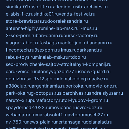
sindika-01.ru
sp-life.ru
x-legion.ru
sib-archives.ru
e-abis-1-c.ru
sindika01.ru
venda-festival.ru
store-brawlstars.ru
dooraleksandria.ru
antenna-highly.ru
mine-lab-msk.ru
1-mus.ru
3-sex-porn.ru
ban-damn.ru
purse-factory.ru
viagra-tablet.ru
fasbags.ru
adler-jun.ru
bandamn.ru
fincontech.ru
3sexporn.ru
1mus.ru
darksand.ru
rebus-toys.ru
minelab-msk.ru
rtdco.ru
seo-prodvizhenie-sajtov-stroitelnyh-kompanij.ru
card-voice.ru
rulonnyygazon177.ru
snow-guard.ru
domizbrusa-9x12spb.ru
demaholding.ru
aalse.ru
a380club.ru
argentinamia.ru
perkoka.ru
movie-one.ru
perk-oka.ru
g-octopus.ru
sibarchives.ru
andreislyusar.ru
naruto-x.ru
pursefactory.ru
tor-lyubov-i-grom.ru
spayderhed-2022.ru
movieone.ru
evro-dez.ru
webamator.ru
ma-absolut1.ru
avtopomosch27.ru
nv-750.ru
news-plain.ru
nertansaga.ru
delanalad.ru
dizfiles.ru
youtubefree.ru
aria-family.ru
roadli.ru