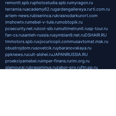
remontt.spb.ru
photostudia.spb.ru
myragon.ru
terramia.ru
academy62.ru
gardengallereya.ru
rti.com.ru
artem-news.ru
biserinca.ru
krasnodarkurort.com
imshowtv.ru
mebel-v-tule.ru
mobtopik.ru
pcsecurity.net.ru
tool-sib.ru
multimetrunit.ru
sp-tour.ru
fan-cs.ru
santeh-russia.ru
symbian9.net.ru
DSHAIR.RU
tmmotors.spb.ru
xjocuricopii.com
musavtomat.msk.ru
obustrojdom.ru
sovetcik.ru
ybaranovskaya.ru
ppknews.ru
cult-alshei.ru
JAPANRUSSIA.RU
proekciyamebel.ru
imper-finans.ru
rim.org.ru
glamourai.ru
brassminus.ru
zabor-pro.ru
ftn.pp.ru
dorogoe58.ru
laimengpacker.ru
kuzova-zapchasti.ru
sageerp.ru
taxodrom.ru
dsrazvitie.ru
hardcity.net.ru
ratinghomegames.ru
topservice25.ru
gubernyan.ru
gtglasslined.ru
ii4.ru
tssport.spb.ru
andorra24.com
blackwallstreet.ru
oboimos.ru
optim-doors.com.ru
ikuch.ru
nycr.org.ru
npa21.ru
vremya-ch.spb.ru
desert000.ru
ivtorgi.ru
ifiori.ru
catalog-statei.ru