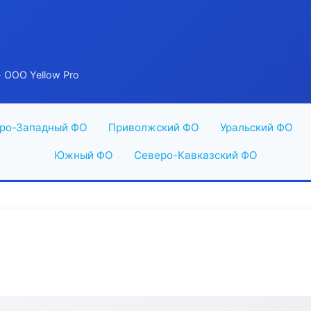
 ООО Yellow Pro
ро-Западный ФО
Приволжский ФО
Уральский ФО
Южный ФО
Северо-Кавказский ФО