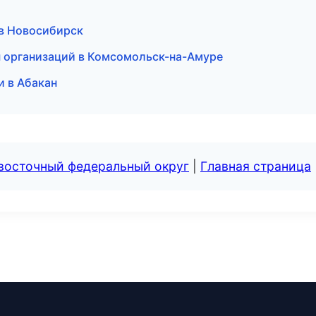
в Новосибирск
ы организаций в Комсомольск-на-Амуре
и в Абакан
евосточный федеральный округ
|
Главная страница