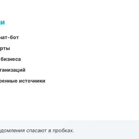
ми
чат-бот
арты
 бизнеса
ганизаций
еренные источники
домления спасают в пробках.