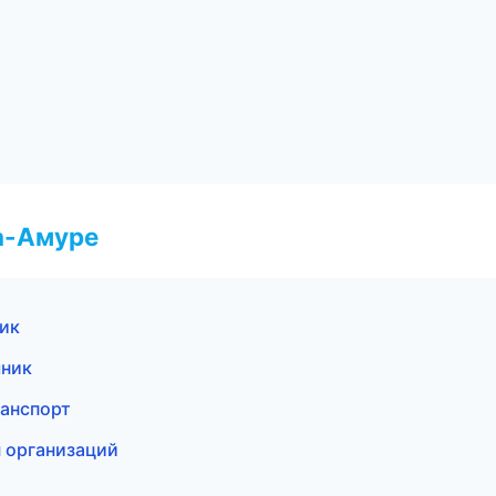
а-Амуре
ник
чник
ранспорт
ы организаций