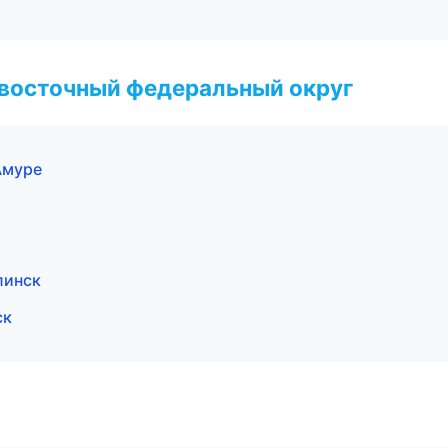
евосточный федеральный округ
Амуре
линск
ск