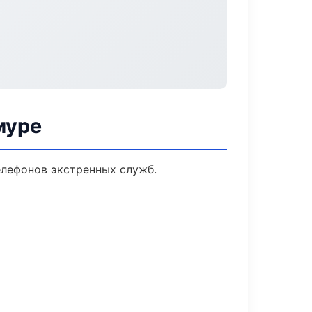
муре
елефонов экстренных служб.