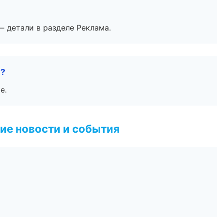
— детали в разделе Реклама.
е?
е.
ие новости и события