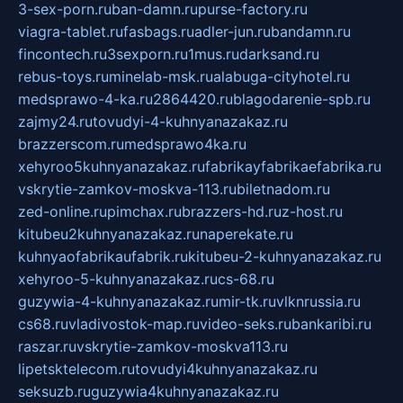
3-sex-porn.ru
ban-damn.ru
purse-factory.ru
viagra-tablet.ru
fasbags.ru
adler-jun.ru
bandamn.ru
fincontech.ru
3sexporn.ru
1mus.ru
darksand.ru
rebus-toys.ru
minelab-msk.ru
alabuga-cityhotel.ru
medsprawo-4-ka.ru
2864420.ru
blagodarenie-spb.ru
zajmy24.ru
tovudyi-4-kuhnyanazakaz.ru
brazzerscom.ru
medsprawo4ka.ru
xehyroo5kuhnyanazakaz.ru
fabrikayfabrikaefabrika.ru
vskrytie-zamkov-moskva-113.ru
biletnadom.ru
zed-online.ru
pimchax.ru
brazzers-hd.ru
z-host.ru
kitubeu2kuhnyanazakaz.ru
naperekate.ru
kuhnyaofabrikaufabrik.ru
kitubeu-2-kuhnyanazakaz.ru
xehyroo-5-kuhnyanazakaz.ru
cs-68.ru
guzywia-4-kuhnyanazakaz.ru
mir-tk.ru
vlknrussia.ru
cs68.ru
vladivostok-map.ru
video-seks.ru
bankaribi.ru
raszar.ru
vskrytie-zamkov-moskva113.ru
lipetsktelecom.ru
tovudyi4kuhnyanazakaz.ru
seksuzb.ru
guzywia4kuhnyanazakaz.ru