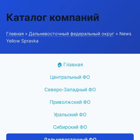
Каталог компаний
Главная
»
Дальневосточный федеральный округ
» News
Yellow Spravka
🏠 Главная
Центральный ФО
Северо-Западный ФО
Приволжский ФО
Уральский ФО
Сибирский ФО
Дальневосточный ФО