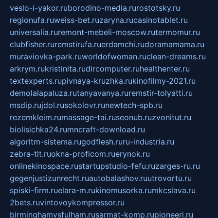
veslo-i-yakor.ru
borodino-media.ru
rostotsky.ru
regionufa.ru
weiss-bet.ru
zaryna.ru
casinotablet.ru
universalia.ru
remont-mebeli-moscow.ru
termomur.ru
clubfisher.ru
remstirufa.ru
erdamchi.ru
doramamama.ru
muraviovka-park.ru
worldofwoman.ru
clean-dreams.ru
arkrym.ru
kristinita.ru
dircomputer.ru
healthenter.ru
textexperts.ru
pivnaya-kruzhka.ru
kinofilmy-2021.ru
demolalapaluza.ru
tanyavanya.ru
remstir-tolyatti.ru
msdip.ru
jdol.ru
sokolovr.ru
newtech-spb.ru
rezemkleim.ru
massage-tai.ru
seonub.ru
zvonitut.ru
biolisichka24.ru
mncraft-download.ru
algoritm-sistema.ru
godflesh.ru
ru-industria.ru
zebra-tlt.ru
okna-proficom.ru
erynok.ru
onlinekinospace.ru
startupstudio-fefu.ru
zarges-ru.ru
gegenjustizunrecht.ru
autobalashov.ru
utrovortu.ru
spiski-firm.ru
elara-m.ru
kinomusorka.ru
mkcslava.ru
2bets.ru
vintovoykompressor.ru
birminghamvsfulham.ru
sarmat-komp.ru
pioneeri.ru