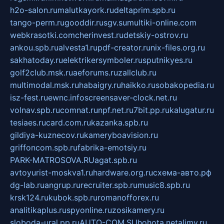
h2o-salon.ru
malutkayork.ru
deltaprim.spb.ru
tango-perm.ru
gooddir.ru
sgv.su
multiki-online.com
webkrasotki.com
cherinvest.ru
detskiy-ostrov.ru
ankou.spb.ru
alvesta1.ru
pdf-creator.ru
nix-files.org.ru
sakhatoday.ru
elektrikersymboler.ru
sputnikyes.ru
golf2club.msk.ru
aeforums.ru
zallclub.ru
multimodal.msk.ru
habaigry.ru
haikko.ru
sobakopedia.ru
isz-fest.ru
ewnc.info
screensaver-clock.net.ru
volnav.spb.ru
comnat.ru
npf.net.ru
7bit.pp.ru
kalugatur.ru
tesiaes.ru
card.com.ru
kazanka.spb.ru
gildiya-kuznecov.ru
kameryboavision.ru
griffoncom.spb.ru
fabrika-emotsiy.ru
PARK-MATROSOVA.RU
agat.spb.ru
avtoyurist-moskva1.ru
hardware.org.ru
схема-авто.рф
dg-lab.ru
angrup.ru
recruiter.spb.ru
music8.spb.ru
krsk124.ru
kubok.spb.ru
romanofforex.ru
analitikaplus.ru
spyonline.ru
zosikamery.ru
sloboda-ural.pp.ru
AUTO-COM.SU
hohota.net
alimy.ru