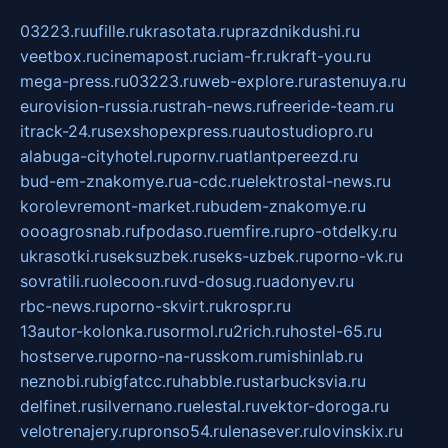
03223.ru
ufille.ru
krasotata.ru
prazdnikdushi.ru
veetbox.ru
cinemapost.ru
ciam-fr.ru
kraft-you.ru
mega-press.ru
03223.ru
web-explore.ru
rastenuya.ru
eurovision-russia.ru
strah-news.ru
freeride-team.ru
itrack-24.ru
sexshopexpress.ru
autostudiopro.ru
alabuga-cityhotel.ru
pornv.ru
atlantpereezd.ru
bud-em-znakomye.ru
a-cdc.ru
elektrostal-news.ru
korolevremont-market.ru
budem-znakomye.ru
oooagrosnab.ru
fpodaso.ru
emfire.ru
pro-otdelky.ru
ukrasotki.ru
seksuzbek.ru
seks-uzbek.ru
porno-vk.ru
sovratili.ru
olecoon.ru
vd-dosug.ru
adonyev.ru
rbc-news.ru
porno-skvirt.ru
krospr.ru
13autor-kolonka.ru
sormol.ru
2rich.ru
hostel-65.ru
hostserve.ru
porno-na-russkom.ru
mishinlab.ru
neznobi.ru
bigfatcc.ru
habble.ru
starbucksvia.ru
delfinet.ru
silvernano.ru
elestal.ru
vektor-doroga.ru
velotrenajery.ru
pronso54.ru
lenasever.ru
lovinskix.ru