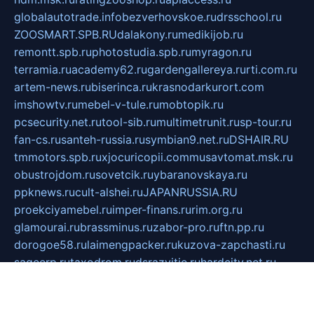
globalautotrade.info
bezverhovskoe.ru
drsschool.ru
ZOOSMART.SPB.RU
dalakony.ru
medikijob.ru
remontt.spb.ru
photostudia.spb.ru
myragon.ru
terramia.ru
academy62.ru
gardengallereya.ru
rti.com.ru
artem-news.ru
biserinca.ru
krasnodarkurort.com
imshowtv.ru
mebel-v-tule.ru
mobtopik.ru
pcsecurity.net.ru
tool-sib.ru
multimetrunit.ru
sp-tour.ru
fan-cs.ru
santeh-russia.ru
symbian9.net.ru
DSHAIR.RU
tmmotors.spb.ru
xjocuricopii.com
musavtomat.msk.ru
obustrojdom.ru
sovetcik.ru
ybaranovskaya.ru
ppknews.ru
cult-alshei.ru
JAPANRUSSIA.RU
proekciyamebel.ru
imper-finans.ru
rim.org.ru
glamourai.ru
brassminus.ru
zabor-pro.ru
ftn.pp.ru
dorogoe58.ru
laimengpacker.ru
kuzova-zapchasti.ru
sageerp.ru
taxodrom.ru
dsrazvitie.ru
hardcity.net.ru
ratinghomegames.ru
topservice25.ru
gubernyan.ru
gtglasslined.ru
ii4.ru
tssport.spb.ru
andorra24.com