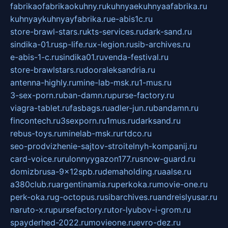
fabrikaofabrikaokuhny.ru
kuhnyaekuhnyaafabrika.ru
kuhnyaykuhnyayfabrika.ru
e-abis1c.ru
store-brawl-stars.ru
kts-services.ru
dark-sand.ru
sindika-01.ru
sp-life.ru
x-legion.ru
sib-archives.ru
e-abis-1-c.ru
sindika01.ru
venda-festival.ru
store-brawlstars.ru
dooraleksandria.ru
antenna-highly.ru
mine-lab-msk.ru
1-mus.ru
3-sex-porn.ru
ban-damn.ru
purse-factory.ru
viagra-tablet.ru
fasbags.ru
adler-jun.ru
bandamn.ru
fincontech.ru
3sexporn.ru
1mus.ru
darksand.ru
rebus-toys.ru
minelab-msk.ru
rtdco.ru
seo-prodvizhenie-sajtov-stroitelnyh-kompanij.ru
card-voice.ru
rulonnyygazon177.ru
snow-guard.ru
domizbrusa-9x12spb.ru
demaholding.ru
aalse.ru
a380club.ru
argentinamia.ru
perkoka.ru
movie-one.ru
perk-oka.ru
g-octopus.ru
sibarchives.ru
andreislyusar.ru
naruto-x.ru
pursefactory.ru
tor-lyubov-i-grom.ru
spayderhed-2022.ru
movieone.ru
evro-dez.ru