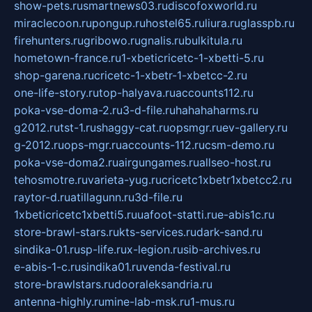
show-pets.ru
smartnews03.ru
discofoxworld.ru
miraclecoon.ru
pongup.ru
hostel65.ru
liura.ru
glasspb.ru
firehunters.ru
gribowo.ru
gnalis.ru
bulkitula.ru
hometown-france.ru
1-xbeticricetc-1-xbetti-5.ru
shop-garena.ru
cricetc-1-xbetr-1-xbetcc-2.ru
one-life-story.ru
top-halyava.ru
accounts112.ru
poka-vse-doma-2.ru
3-d-file.ru
hahahaharms.ru
g2012.ru
tst-1.ru
shaggy-cat.ru
opsmgr.ru
ev-gallery.ru
g-2012.ru
ops-mgr.ru
accounts-112.ru
csm-demo.ru
poka-vse-doma2.ru
airgungames.ru
allseo-host.ru
tehosmotre.ru
varieta-yug.ru
cricetc1xbetr1xbetcc2.ru
raytor-d.ru
atillagunn.ru
3d-file.ru
1xbeticricetc1xbetti5.ru
uafoot-statti.ru
e-abis1c.ru
store-brawl-stars.ru
kts-services.ru
dark-sand.ru
sindika-01.ru
sp-life.ru
x-legion.ru
sib-archives.ru
e-abis-1-c.ru
sindika01.ru
venda-festival.ru
store-brawlstars.ru
dooraleksandria.ru
antenna-highly.ru
mine-lab-msk.ru
1-mus.ru