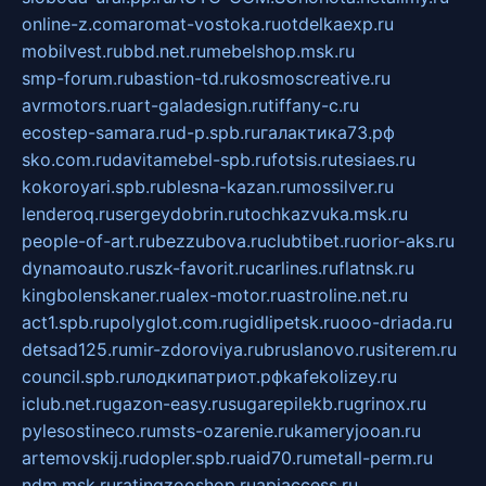
online-z.com
aromat-vostoka.ru
otdelkaexp.ru
mobilvest.ru
bbd.net.ru
mebelshop.msk.ru
smp-forum.ru
bastion-td.ru
kosmoscreative.ru
avrmotors.ru
art-galadesign.ru
tiffany-c.ru
ecostep-samara.ru
d-p.spb.ru
галактика73.рф
sko.com.ru
davitamebel-spb.ru
fotsis.ru
tesiaes.ru
kokoroyari.spb.ru
blesna-kazan.ru
mossilver.ru
lenderoq.ru
sergeydobrin.ru
tochkazvuka.msk.ru
people-of-art.ru
bezzubova.ru
clubtibet.ru
orior-aks.ru
dynamoauto.ru
szk-favorit.ru
carlines.ru
flatnsk.ru
kingbolenskaner.ru
alex-motor.ru
astroline.net.ru
act1.spb.ru
polyglot.com.ru
gidlipetsk.ru
ooo-driada.ru
detsad125.ru
mir-zdoroviya.ru
bruslanovo.ru
siterem.ru
council.spb.ru
лодкипатриот.рф
kafekolizey.ru
iclub.net.ru
gazon-easy.ru
sugarepilekb.ru
grinox.ru
pylesostineco.ru
msts-ozarenie.ru
kameryjooan.ru
artemovskij.ru
dopler.spb.ru
aid70.ru
metall-perm.ru
ndm.msk.ru
ratingzooshop.ru
apiaccess.ru