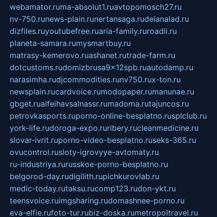
webamator.ru
ma-absolut1.ru
avtopomosch27.ru
nv-750.ru
news-plain.ru
nertansaga.ru
delanalad.ru
dizfiles.ru
youtubefree.ru
aria-family.ru
roadli.ru
planeta-samara.ru
mysmartbuy.ru
matrasy-kemerovo.ru
ashanet.ru
trade-farm.ru
dotcustoms.ru
domizbrusa9x12spb.ru
autodamp.ru
narasimha.ru
djcommodities.ru
nv750.ru
x-ton.ru
newsplain.ru
cardvoice.ru
modopaper.ru
manunae.ru
gbget.ru
alfeihavsalnassr.ru
madoma.ru
tajuncos.ru
petrovkasports.ru
porno-online-besplatno.ru
splclub.ru
york-life.ru
doroga-expo.ru
ribery.ru
cleanmedicine.ru
slovar-ivrit.ru
porno-video-besplatno.ru
seks-365.ru
ovucontrol.ru
sloty-igrovyye-avtomaty.ru
ru-industriya.ru
russkoe-porno-besplatno.ru
belgorod-day.ru
digilith.ru
pichkurovlab.ru
medic-today.ru
taksu.ru
comp123.ru
don-ykt.ru
teensvoice.ru
imgsharing.ru
domashnee-porno.ru
eva-elfie.ru
foto-tur.ru
biz-doska.ru
metropoltravel.ru