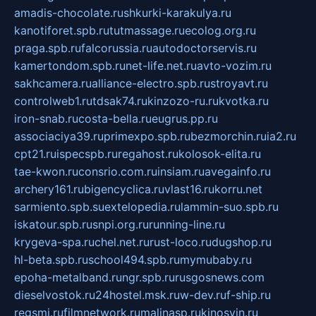
amadis-chocolate.ru
shkurki-karakulya.ru
kanotiforet.spb.ru
tutmassage.ru
ecolog.org.ru
praga.spb.ru
falcorussia.ru
autodoctorservis.ru
kamertondom.spb.ru
net-life.net.ru
avto-vozim.ru
sakhcamera.ru
alliance-electro.spb.ru
stroyavt.ru
controlweb1.ru
tdsak74.ru
kinzozo-ru.ru
kvotka.ru
iron-snab.ru
costa-bella.ru
eugrus.pp.ru
associaciya39.ru
primexpo.spb.ru
bezmorchin.ru
ia2.ru
cpt21.ru
ispecspb.ru
regahost.ru
kolosok-elita.ru
tae-kwon.ru
consrio.com.ru
insiam.ru
avegainfo.ru
archery161.ru
bigencyclica.ru
vlast16.ru
korru.net
sarmiento.spb.su
extelopedia.ru
lammin-suo.spb.ru
iskatour.spb.ru
snpi.org.ru
running-line.ru
krygeva-spa.ru
chel.net.ru
rust-loco.ru
dugshop.ru
hl-beta.spb.ru
school494.spb.ru
mymubaby.ru
epoha-metalband.ru
ngr.spb.ru
rusgosnews.com
dieselvostok.ru
24hostel.msk.ru
w-dev.ru
f-ship.ru
regsmi.ru
filmnetwork.ru
malinasp.ru
kinosvin.ru