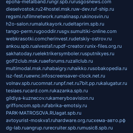
epoha-metalband.ru
ngr.spb.ru
rusgosnews.com
dieselvostok.ru
24hostel.msk.ru
w-dev.ru
f-ship.ru
regsmi.ru
filmnetwork.ru
malinasp.ru
kinosvin.ru
h2o-salon.ru
malutkayork.ru
deltaprim.spb.ru
tango-perm.ru
gooddir.ru
sgv.su
multiki-online.com
webkrasotki.com
cherinvest.ru
detskiy-ostrov.ru
ankou.spb.ru
alvesta1.ru
pdf-creator.ru
nix-files.org.ru
sakhatoday.ru
elektrikersymboler.ru
sputnikyes.ru
golf2club.msk.ru
aeforums.ru
zallclub.ru
multimodal.msk.ru
habaigry.ru
haikko.ru
sobakopedia.ru
isz-fest.ru
ewnc.info
screensaver-clock.net.ru
volnav.spb.ru
comnat.ru
npf.net.ru
7bit.pp.ru
kalugatur.ru
tesiaes.ru
card.com.ru
kazanka.spb.ru
gildiya-kuznecov.ru
kameryboavision.ru
griffoncom.spb.ru
fabrika-emotsiy.ru
PARK-MATROSOVA.RU
agat.spb.ru
avtoyurist-moskva1.ru
hardware.org.ru
схема-авто.рф
dg-lab.ru
angrup.ru
recruiter.spb.ru
music8.spb.ru