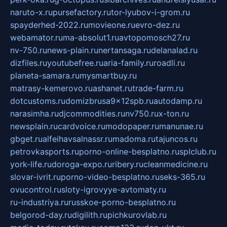
naruto-x.ru
pursefactory.ru
tor-lyubov-i-grom.ru
spayderhed-2022.ru
movieone.ru
evro-dez.ru
webamator.ru
ma-absolut1.ru
avtopomosch27.ru
nv-750.ru
news-plain.ru
nertansaga.ru
delanalad.ru
dizfiles.ru
youtubefree.ru
aria-family.ru
roadli.ru
planeta-samara.ru
mysmartbuy.ru
matrasy-kemerovo.ru
ashanet.ru
trade-farm.ru
dotcustoms.ru
domizbrusa9x12spb.ru
autodamp.ru
narasimha.ru
djcommodities.ru
nv750.ru
x-ton.ru
newsplain.ru
cardvoice.ru
modopaper.ru
manunae.ru
gbget.ru
alfeihavsalnassr.ru
madoma.ru
tajuncos.ru
petrovkasports.ru
porno-online-besplatno.ru
splclub.ru
york-life.ru
doroga-expo.ru
ribery.ru
cleanmedicine.ru
slovar-ivrit.ru
porno-video-besplatno.ru
seks-365.ru
ovucontrol.ru
sloty-igrovyye-avtomaty.ru
ru-industriya.ru
russkoe-porno-besplatno.ru
belgorod-day.ru
digilith.ru
pichkurovlab.ru