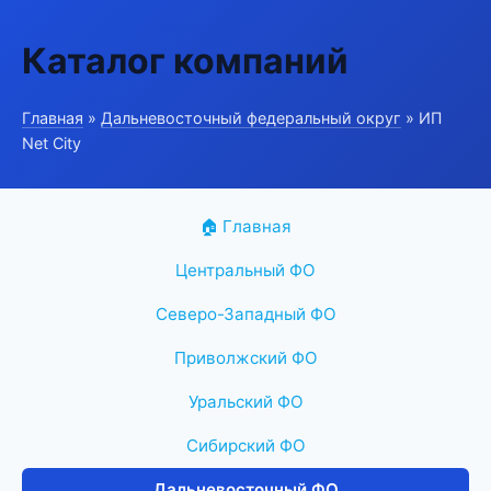
Каталог компаний
Главная
»
Дальневосточный федеральный округ
» ИП
Net City
🏠 Главная
Центральный ФО
Северо-Западный ФО
Приволжский ФО
Уральский ФО
Сибирский ФО
Дальневосточный ФО