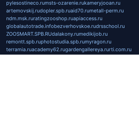
pylesostineco.ru
msts-ozarenie.ru
kameryjooan.ru
artemovskij.ru
dopler.spb.ru
aid70.ru
metall-perm.ru
ndm.msk.ru
ratingzooshop.ru
apiaccess.ru
globalautotrade.info
bezverhovskoe.ru
drsschool.ru
ZOOSMART.SPB.RU
dalakony.ru
medikijob.ru
remontt.spb.ru
photostudia.spb.ru
myragon.ru
terramia.ru
academy62.ru
gardengallereya.ru
rti.com.ru
artem-news.ru
biserinca.ru
krasnodarkurort.com
imshowtv.ru
mebel-v-tule.ru
mobtopik.ru
pcsecurity.net.ru
tool-sib.ru
multimetrunit.ru
sp-tour.ru
fan-cs.ru
santeh-russia.ru
symbian9.net.ru
DSHAIR.RU
tmmotors.spb.ru
xjocuricopii.com
musavtomat.msk.ru
obustrojdom.ru
sovetcik.ru
ybaranovskaya.ru
ppknews.ru
cult-alshei.ru
JAPANRUSSIA.RU
proekciyamebel.ru
imper-finans.ru
rim.org.ru
glamourai.ru
brassminus.ru
zabor-pro.ru
ftn.pp.ru
dorogoe58.ru
laimengpacker.ru
kuzova-zapchasti.ru
sageerp.ru
taxodrom.ru
dsrazvitie.ru
hardcity.net.ru