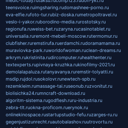
medic-today.ru
taksu.ru
comp123.ru
don-ykt.ru
teensvoice.ru
imgsharing.ru
domashnee-porno.ru
eva-elfie.ru
foto-tur.ru
biz-doska.ru
metropoltravel.ru
veslo-i-yakor.ru
borodino-media.ru
rostotsky.ru
regionufa.ru
weiss-bet.ru
zaryna.ru
casinotablet.ru
universalia.ru
remont-mebeli-moscow.ru
termomur.ru
clubfisher.ru
remstirufa.ru
erdamchi.ru
doramamama.ru
muraviovka-park.ru
worldofwoman.ru
clean-dreams.ru
arkrym.ru
kristinita.ru
dircomputer.ru
healthenter.ru
textexperts.ru
pivnaya-kruzhka.ru
kinofilmy-2021.ru
demolalapaluza.ru
tanyavanya.ru
remstir-tolyatti.ru
msdip.ru
jdol.ru
sokolovr.ru
newtech-spb.ru
rezemkleim.ru
massage-tai.ru
seonub.ru
zvonitut.ru
biolisichka24.ru
mncraft-download.ru
algoritm-sistema.ru
godflesh.ru
ru-industria.ru
zebra-tlt.ru
okna-proficom.ru
erynok.ru
onlinekinospace.ru
startupstudio-fefu.ru
zarges-ru.ru
gegenjustizunrecht.ru
autobalashov.ru
utrovortu.ru