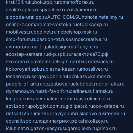
krsk124.ru
kubok.spb.ru
romanofforex.ru
analitikaplus.ru
spyonline.ru
zosikamery.ru
sloboda-ural.pp.ru
AUTO-COM.SU
hohota.net
alimy.ru
online-z.com
aromat-vostoka.ru
otdelkaexp.ru
mobilvest.ru
bbd.net.ru
mebelshop.msk.ru
smp-forum.ru
bastion-td.ru
kosmoscreative.ru
avrmotors.ru
art-galadesign.ru
tiffany-c.ru
ecostep-samara.ru
d-p.spb.ru
галактика73.рф
sko.com.ru
davitamebel-spb.ru
fotsis.ru
tesiaes.ru
kokoroyari.spb.ru
blesna-kazan.ru
mossilver.ru
lenderoq.ru
sergeydobrin.ru
tochkazvuka.msk.ru
people-of-art.ru
bezzubova.ru
clubtibet.ru
orior-aks.ru
dynamoauto.ru
szk-favorit.ru
carlines.ru
flatnsk.ru
kingbolenskaner.ru
alex-motor.ru
astroline.net.ru
act1.spb.ru
polyglot.com.ru
gidlipetsk.ru
ooo-driada.ru
detsad125.ru
mir-zdoroviya.ru
bruslanovo.ru
siterem.ru
council.spb.ru
лодкипатриот.рф
kafekolizey.ru
iclub.net.ru
gazon-easy.ru
sugarepilekb.ru
grinox.ru