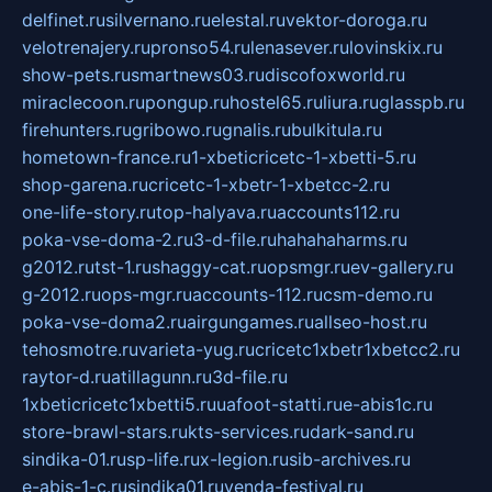
delfinet.ru
silvernano.ru
elestal.ru
vektor-doroga.ru
velotrenajery.ru
pronso54.ru
lenasever.ru
lovinskix.ru
show-pets.ru
smartnews03.ru
discofoxworld.ru
miraclecoon.ru
pongup.ru
hostel65.ru
liura.ru
glasspb.ru
firehunters.ru
gribowo.ru
gnalis.ru
bulkitula.ru
hometown-france.ru
1-xbeticricetc-1-xbetti-5.ru
shop-garena.ru
cricetc-1-xbetr-1-xbetcc-2.ru
one-life-story.ru
top-halyava.ru
accounts112.ru
poka-vse-doma-2.ru
3-d-file.ru
hahahaharms.ru
g2012.ru
tst-1.ru
shaggy-cat.ru
opsmgr.ru
ev-gallery.ru
g-2012.ru
ops-mgr.ru
accounts-112.ru
csm-demo.ru
poka-vse-doma2.ru
airgungames.ru
allseo-host.ru
tehosmotre.ru
varieta-yug.ru
cricetc1xbetr1xbetcc2.ru
raytor-d.ru
atillagunn.ru
3d-file.ru
1xbeticricetc1xbetti5.ru
uafoot-statti.ru
e-abis1c.ru
store-brawl-stars.ru
kts-services.ru
dark-sand.ru
sindika-01.ru
sp-life.ru
x-legion.ru
sib-archives.ru
e-abis-1-c.ru
sindika01.ru
venda-festival.ru