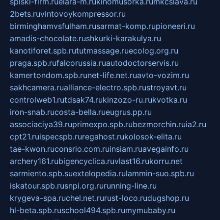
spiski-firm.ru
elara-m.ru
kinomusorka.ru
mkcslava.ru
2bets.ru
vintovoykompressor.ru
birminghamvsfulham.ru
sarmat-komp.ru
pioneeri.ru
amadis-chocolate.ru
shkurki-karakulya.ru
kanotiforet.spb.ru
tutmassage.ru
ecolog.org.ru
praga.spb.ru
falcorussia.ru
autodoctorservis.ru
kamertondom.spb.ru
net-life.net.ru
avto-vozim.ru
sakhcamera.ru
alliance-electro.spb.ru
stroyavt.ru
controlweb1.ru
tdsak74.ru
kinzozo-ru.ru
kvotka.ru
iron-snab.ru
costa-bella.ru
eugrus.pp.ru
associaciya39.ru
primexpo.spb.ru
bezmorchin.ru
ia2.ru
cpt21.ru
ispecspb.ru
regahost.ru
kolosok-elita.ru
tae-kwon.ru
consrio.com.ru
insiam.ru
avegainfo.ru
archery161.ru
bigencyclica.ru
vlast16.ru
korru.net
sarmiento.spb.su
extelopedia.ru
lammin-suo.spb.ru
iskatour.spb.ru
snpi.org.ru
running-line.ru
krygeva-spa.ru
chel.net.ru
rust-loco.ru
dugshop.ru
hl-beta.spb.ru
school494.spb.ru
mymubaby.ru