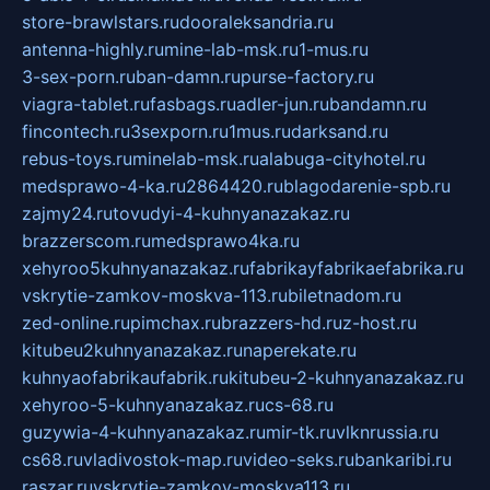
store-brawlstars.ru
dooraleksandria.ru
antenna-highly.ru
mine-lab-msk.ru
1-mus.ru
3-sex-porn.ru
ban-damn.ru
purse-factory.ru
viagra-tablet.ru
fasbags.ru
adler-jun.ru
bandamn.ru
fincontech.ru
3sexporn.ru
1mus.ru
darksand.ru
rebus-toys.ru
minelab-msk.ru
alabuga-cityhotel.ru
medsprawo-4-ka.ru
2864420.ru
blagodarenie-spb.ru
zajmy24.ru
tovudyi-4-kuhnyanazakaz.ru
brazzerscom.ru
medsprawo4ka.ru
xehyroo5kuhnyanazakaz.ru
fabrikayfabrikaefabrika.ru
vskrytie-zamkov-moskva-113.ru
biletnadom.ru
zed-online.ru
pimchax.ru
brazzers-hd.ru
z-host.ru
kitubeu2kuhnyanazakaz.ru
naperekate.ru
kuhnyaofabrikaufabrik.ru
kitubeu-2-kuhnyanazakaz.ru
xehyroo-5-kuhnyanazakaz.ru
cs-68.ru
guzywia-4-kuhnyanazakaz.ru
mir-tk.ru
vlknrussia.ru
cs68.ru
vladivostok-map.ru
video-seks.ru
bankaribi.ru
raszar.ru
vskrytie-zamkov-moskva113.ru