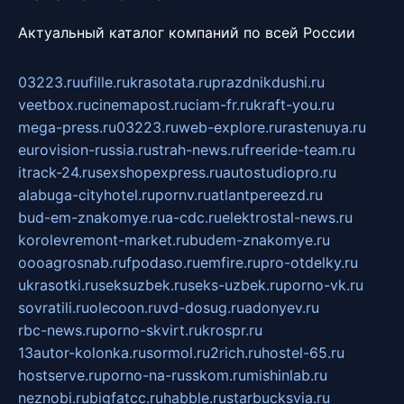
Актуальный каталог компаний по всей России
03223.ru
ufille.ru
krasotata.ru
prazdnikdushi.ru
veetbox.ru
cinemapost.ru
ciam-fr.ru
kraft-you.ru
mega-press.ru
03223.ru
web-explore.ru
rastenuya.ru
eurovision-russia.ru
strah-news.ru
freeride-team.ru
itrack-24.ru
sexshopexpress.ru
autostudiopro.ru
alabuga-cityhotel.ru
pornv.ru
atlantpereezd.ru
bud-em-znakomye.ru
a-cdc.ru
elektrostal-news.ru
korolevremont-market.ru
budem-znakomye.ru
oooagrosnab.ru
fpodaso.ru
emfire.ru
pro-otdelky.ru
ukrasotki.ru
seksuzbek.ru
seks-uzbek.ru
porno-vk.ru
sovratili.ru
olecoon.ru
vd-dosug.ru
adonyev.ru
rbc-news.ru
porno-skvirt.ru
krospr.ru
13autor-kolonka.ru
sormol.ru
2rich.ru
hostel-65.ru
hostserve.ru
porno-na-russkom.ru
mishinlab.ru
neznobi.ru
bigfatcc.ru
habble.ru
starbucksvia.ru