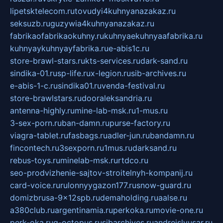
lipetsktelecom.ru
tovudyi4kuhnyanazakaz.ru
seksuzb.ru
guzywia4kuhnyanazakaz.ru
fabrikaofabrikaokuhny.ru
kuhnyaekuhnyaafabrika.ru
kuhnyaykuhnyayfabrika.ru
e-abis1c.ru
store-brawl-stars.ru
kts-services.ru
dark-sand.ru
sindika-01.ru
sp-life.ru
x-legion.ru
sib-archives.ru
e-abis-1-c.ru
sindika01.ru
venda-festival.ru
store-brawlstars.ru
dooraleksandria.ru
antenna-highly.ru
mine-lab-msk.ru
1-mus.ru
3-sex-porn.ru
ban-damn.ru
purse-factory.ru
viagra-tablet.ru
fasbags.ru
adler-jun.ru
bandamn.ru
fincontech.ru
3sexporn.ru
1mus.ru
darksand.ru
rebus-toys.ru
minelab-msk.ru
rtdco.ru
seo-prodvizhenie-sajtov-stroitelnyh-kompanij.ru
card-voice.ru
rulonnyygazon177.ru
snow-guard.ru
domizbrusa-9x12spb.ru
demaholding.ru
aalse.ru
a380club.ru
argentinamia.ru
perkoka.ru
movie-one.ru
perk-oka.ru
g-octopus.ru
sibarchives.ru
andreislyusar.ru