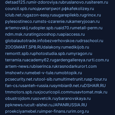
detsad125.ru
mir-zdoroviya.ru
bruslanovo.ru
siterem.ru
council.spb.ru
лодкипатриот.рф
kafekolizey.ru
iclub.net.ru
gazon-easy.ru
sugarepilekb.ru
grinox.ru
pylesostineco.ru
msts-ozarenie.ru
kameryjooan.ru
artemovskij.ru
dopler.spb.ru
aid70.ru
metall-perm.ru
ndm.msk.ru
ratingzooshop.ru
apiaccess.ru
globalautotrade.info
bezverhovskoe.ru
drsschool.ru
ZOOSMART.SPB.RU
dalakony.ru
medikijob.ru
remontt.spb.ru
photostudia.spb.ru
myragon.ru
terramia.ru
academy62.ru
gardengallereya.ru
rti.com.ru
artem-news.ru
biserinca.ru
krasnodarkurort.com
imshowtv.ru
mebel-v-tule.ru
mobtopik.ru
pcsecurity.net.ru
tool-sib.ru
multimetrunit.ru
sp-tour.ru
fan-cs.ru
santeh-russia.ru
symbian9.net.ru
DSHAIR.RU
tmmotors.spb.ru
xjocuricopii.com
musavtomat.msk.ru
obustrojdom.ru
sovetcik.ru
ybaranovskaya.ru
ppknews.ru
cult-alshei.ru
JAPANRUSSIA.RU
proekciyamebel.ru
imper-finans.ru
rim.org.ru