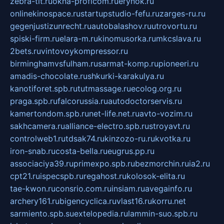
zebra-tlt.ru
okna-proficom.ru
erynok.ru
onlinekinospace.ru
startupstudio-fefu.ru
zarges-ru.ru
gegenjustizunrecht.ru
autobalashov.ru
utrovortu.ru
spiski-firm.ru
elara-m.ru
kinomusorka.ru
mkcslava.ru
2bets.ru
vintovoykompressor.ru
birminghamvsfulham.ru
sarmat-komp.ru
pioneeri.ru
amadis-chocolate.ru
shkurki-karakulya.ru
kanotiforet.spb.ru
tutmassage.ru
ecolog.org.ru
praga.spb.ru
falcorussia.ru
autodoctorservis.ru
kamertondom.spb.ru
net-life.net.ru
avto-vozim.ru
sakhcamera.ru
alliance-electro.spb.ru
stroyavt.ru
controlweb1.ru
tdsak74.ru
kinzozo-ru.ru
kvotka.ru
iron-snab.ru
costa-bella.ru
eugrus.pp.ru
associaciya39.ru
primexpo.spb.ru
bezmorchin.ru
ia2.ru
cpt21.ru
ispecspb.ru
regahost.ru
kolosok-elita.ru
tae-kwon.ru
consrio.com.ru
insiam.ru
avegainfo.ru
archery161.ru
bigencyclica.ru
vlast16.ru
korru.net
sarmiento.spb.su
extelopedia.ru
lammin-suo.spb.ru