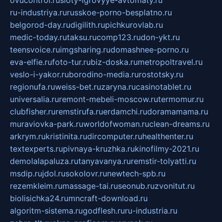
ru-industriya.ru
russkoe-porno-besplatno.ru
belgorod-day.ru
digilith.ru
pichkurovlab.ru
medic-today.ru
taksu.ru
comp123.ru
don-ykt.ru
teensvoice.ru
imgsharing.ru
domashnee-porno.ru
eva-elfie.ru
foto-tur.ru
biz-doska.ru
metropoltravel.ru
veslo-i-yakor.ru
borodino-media.ru
rostotsky.ru
regionufa.ru
weiss-bet.ru
zaryna.ru
casinotablet.ru
universalia.ru
remont-mebeli-moscow.ru
termomur.ru
clubfisher.ru
remstirufa.ru
erdamchi.ru
doramamama.ru
muraviovka-park.ru
worldofwoman.ru
clean-dreams.ru
arkrym.ru
kristinita.ru
dircomputer.ru
healthenter.ru
textexperts.ru
pivnaya-kruzhka.ru
kinofilmy-2021.ru
demolalapaluza.ru
tanyavanya.ru
remstir-tolyatti.ru
msdip.ru
jdol.ru
sokolovr.ru
newtech-spb.ru
rezemkleim.ru
massage-tai.ru
seonub.ru
zvonitut.ru
biolisichka24.ru
mncraft-download.ru
algoritm-sistema.ru
godflesh.ru
ru-industria.ru