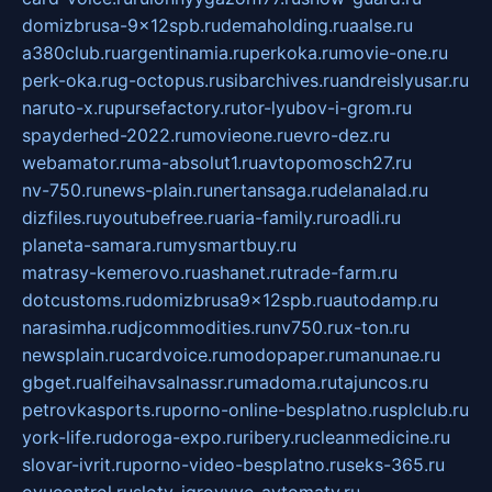
domizbrusa-9x12spb.ru
demaholding.ru
aalse.ru
a380club.ru
argentinamia.ru
perkoka.ru
movie-one.ru
perk-oka.ru
g-octopus.ru
sibarchives.ru
andreislyusar.ru
naruto-x.ru
pursefactory.ru
tor-lyubov-i-grom.ru
spayderhed-2022.ru
movieone.ru
evro-dez.ru
webamator.ru
ma-absolut1.ru
avtopomosch27.ru
nv-750.ru
news-plain.ru
nertansaga.ru
delanalad.ru
dizfiles.ru
youtubefree.ru
aria-family.ru
roadli.ru
planeta-samara.ru
mysmartbuy.ru
matrasy-kemerovo.ru
ashanet.ru
trade-farm.ru
dotcustoms.ru
domizbrusa9x12spb.ru
autodamp.ru
narasimha.ru
djcommodities.ru
nv750.ru
x-ton.ru
newsplain.ru
cardvoice.ru
modopaper.ru
manunae.ru
gbget.ru
alfeihavsalnassr.ru
madoma.ru
tajuncos.ru
petrovkasports.ru
porno-online-besplatno.ru
splclub.ru
york-life.ru
doroga-expo.ru
ribery.ru
cleanmedicine.ru
slovar-ivrit.ru
porno-video-besplatno.ru
seks-365.ru
ovucontrol.ru
sloty-igrovyye-avtomaty.ru