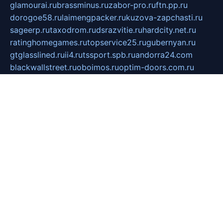
glamourai.ru
brassminus.ru
zabor-pro.ru
ftn.pp.ru
dorogoe58.ru
laimengpacker.ru
kuzova-zapchasti.ru
sageerp.ru
taxodrom.ru
dsrazvitie.ru
hardcity.net.ru
ratinghomegames.ru
topservice25.ru
gubernyan.ru
gtglasslined.ru
ii4.ru
tssport.spb.ru
andorra24.com
blackwallstreet.ru
oboimos.ru
optim-doors.com.ru
ikuch.ru
nycr.org.ru
npa21.ru
vremya-ch.spb.ru
desert000.ru
ivtorgi.ru
ifiori.ru
catalog-statei.ru
dcv.org.ru
spetsmaster174.ru
ipkameryhiseeu.ru
dum26.ru
ruspol.spb.ru
fr-opendp.ru
kam-solnyshko.ru
cheyenne-arapaho.ru
sevzapmetal.spb.ru
ted-lapidus.spb.ru
parasite-eliminator.ru
sigma-complete.ru
modernworld.ru
dama-moda.ru
eholot-group.ru
sk-nvkz.ru
DRONGOLD.RU
democratia2.ru
i-farmer.ru
mass-sport.org
jablonex.spb.ru
bookmess.ru
linkword.ru
refineua.com.ru
cs-spec.net.ru
altay-mebel.ru
DNK-THEATRE.RU
mechaniks.spb.ru
ipcamtechage.ru