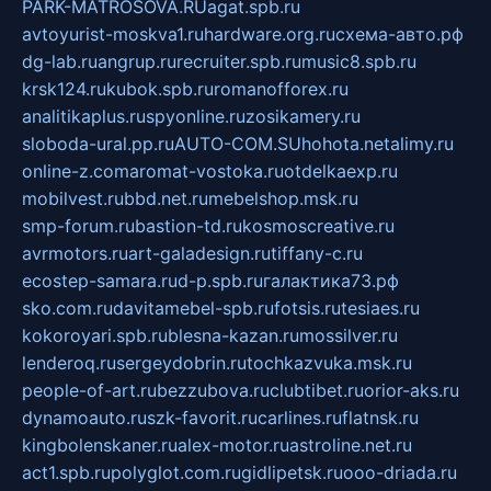
PARK-MATROSOVA.RU
agat.spb.ru
avtoyurist-moskva1.ru
hardware.org.ru
схема-авто.рф
dg-lab.ru
angrup.ru
recruiter.spb.ru
music8.spb.ru
krsk124.ru
kubok.spb.ru
romanofforex.ru
analitikaplus.ru
spyonline.ru
zosikamery.ru
sloboda-ural.pp.ru
AUTO-COM.SU
hohota.net
alimy.ru
online-z.com
aromat-vostoka.ru
otdelkaexp.ru
mobilvest.ru
bbd.net.ru
mebelshop.msk.ru
smp-forum.ru
bastion-td.ru
kosmoscreative.ru
avrmotors.ru
art-galadesign.ru
tiffany-c.ru
ecostep-samara.ru
d-p.spb.ru
галактика73.рф
sko.com.ru
davitamebel-spb.ru
fotsis.ru
tesiaes.ru
kokoroyari.spb.ru
blesna-kazan.ru
mossilver.ru
lenderoq.ru
sergeydobrin.ru
tochkazvuka.msk.ru
people-of-art.ru
bezzubova.ru
clubtibet.ru
orior-aks.ru
dynamoauto.ru
szk-favorit.ru
carlines.ru
flatnsk.ru
kingbolenskaner.ru
alex-motor.ru
astroline.net.ru
act1.spb.ru
polyglot.com.ru
gidlipetsk.ru
ooo-driada.ru