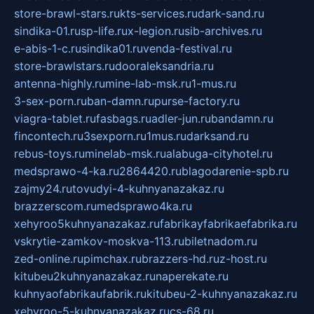
store-brawl-stars.ru
kts-services.ru
dark-sand.ru
sindika-01.ru
sp-life.ru
x-legion.ru
sib-archives.ru
e-abis-1-c.ru
sindika01.ru
venda-festival.ru
store-brawlstars.ru
dooraleksandria.ru
antenna-highly.ru
mine-lab-msk.ru
1-mus.ru
3-sex-porn.ru
ban-damn.ru
purse-factory.ru
viagra-tablet.ru
fasbags.ru
adler-jun.ru
bandamn.ru
fincontech.ru
3sexporn.ru
1mus.ru
darksand.ru
rebus-toys.ru
minelab-msk.ru
alabuga-cityhotel.ru
medsprawo-4-ka.ru
2864420.ru
blagodarenie-spb.ru
zajmy24.ru
tovudyi-4-kuhnyanazakaz.ru
brazzerscom.ru
medsprawo4ka.ru
xehyroo5kuhnyanazakaz.ru
fabrikayfabrikaefabrika.ru
vskrytie-zamkov-moskva-113.ru
biletnadom.ru
zed-online.ru
pimchax.ru
brazzers-hd.ru
z-host.ru
kitubeu2kuhnyanazakaz.ru
naperekate.ru
kuhnyaofabrikaufabrik.ru
kitubeu-2-kuhnyanazakaz.ru
xehyroo-5-kuhnyanazakaz.ru
cs-68.ru