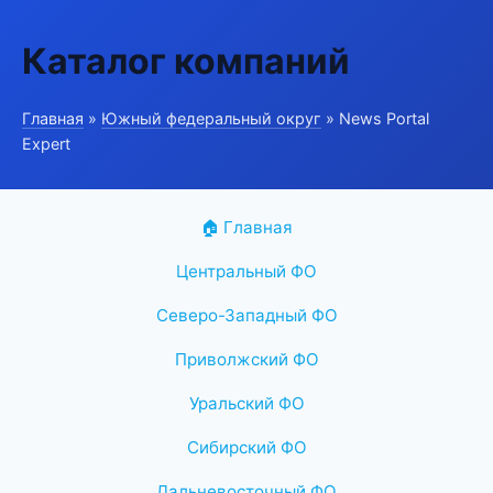
Каталог компаний
Главная
»
Южный федеральный округ
» News Portal
Expert
🏠 Главная
Центральный ФО
Северо-Западный ФО
Приволжский ФО
Уральский ФО
Сибирский ФО
Дальневосточный ФО