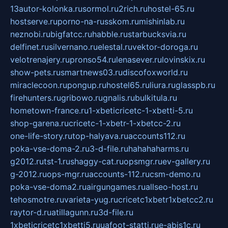
13autor-kolonka.ru
sormol.ru
2rich.ru
hostel-65.ru
hostserve.ru
porno-na-russkom.ru
mishinlab.ru
neznobi.ru
bigfatcc.ru
habble.ru
starbucksvia.ru
delfinet.ru
silvernano.ru
elestal.ru
vektor-doroga.ru
velotrenajery.ru
pronso54.ru
lenasever.ru
lovinskix.ru
show-pets.ru
smartnews03.ru
discofoxworld.ru
miraclecoon.ru
pongup.ru
hostel65.ru
liura.ru
glasspb.ru
firehunters.ru
gribowo.ru
gnalis.ru
bulkitula.ru
hometown-france.ru
1-xbeticricetc-1-xbetti-5.ru
shop-garena.ru
cricetc-1-xbetr-1-xbetcc-2.ru
one-life-story.ru
top-halyava.ru
accounts112.ru
poka-vse-doma-2.ru
3-d-file.ru
hahahaharms.ru
g2012.ru
tst-1.ru
shaggy-cat.ru
opsmgr.ru
ev-gallery.ru
g-2012.ru
ops-mgr.ru
accounts-112.ru
csm-demo.ru
poka-vse-doma2.ru
airgungames.ru
allseo-host.ru
tehosmotre.ru
varieta-yug.ru
cricetc1xbetr1xbetcc2.ru
raytor-d.ru
atillagunn.ru
3d-file.ru
1xbeticricetc1xbetti5.ru
uafoot-statti.ru
e-abis1c.ru