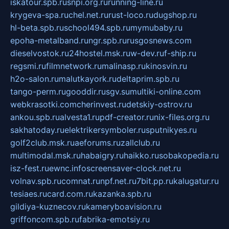
iskatour.spb.ru
snpi.org.ru
running-line.ru
krygeva-spa.ru
chel.net.ru
rust-loco.ru
dugshop.ru
hl-beta.spb.ru
school494.spb.ru
mymubaby.ru
epoha-metalband.ru
ngr.spb.ru
rusgosnews.com
dieselvostok.ru
24hostel.msk.ru
w-dev.ru
f-ship.ru
regsmi.ru
filmnetwork.ru
malinasp.ru
kinosvin.ru
h2o-salon.ru
malutkayork.ru
deltaprim.spb.ru
tango-perm.ru
gooddir.ru
sgv.su
multiki-online.com
webkrasotki.com
cherinvest.ru
detskiy-ostrov.ru
ankou.spb.ru
alvesta1.ru
pdf-creator.ru
nix-files.org.ru
sakhatoday.ru
elektrikersymboler.ru
sputnikyes.ru
golf2club.msk.ru
aeforums.ru
zallclub.ru
multimodal.msk.ru
habaigry.ru
haikko.ru
sobakopedia.ru
isz-fest.ru
ewnc.info
screensaver-clock.net.ru
volnav.spb.ru
comnat.ru
npf.net.ru
7bit.pp.ru
kalugatur.ru
tesiaes.ru
card.com.ru
kazanka.spb.ru
gildiya-kuznecov.ru
kameryboavision.ru
griffoncom.spb.ru
fabrika-emotsiy.ru