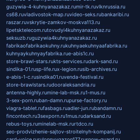
guzywia-4-kuhnyanazakaz.ru
mir-tk.ru
vlknrussia.ru
cs68.ru
vladivostok-map.ru
video-seks.ru
bankaribi.ru
raszar.ru
vskrytie-zamkov-moskva113.ru
lipetsktelecom.ru
tovudyi4kuhnyanazakaz.ru
seksuzb.ru
guzywia4kuhnyanazakaz.ru
fabrikaofabrikaokuhny.ru
kuhnyaekuhnyaafabrika.ru
kuhnyaykuhnyayfabrika.ru
e-abis1c.ru
store-brawl-stars.ru
kts-services.ru
dark-sand.ru
sindika-01.ru
sp-life.ru
x-legion.ru
sib-archives.ru
e-abis-1-c.ru
sindika01.ru
venda-festival.ru
store-brawlstars.ru
dooraleksandria.ru
antenna-highly.ru
mine-lab-msk.ru
1-mus.ru
3-sex-porn.ru
ban-damn.ru
purse-factory.ru
viagra-tablet.ru
fasbags.ru
adler-jun.ru
bandamn.ru
fincontech.ru
3sexporn.ru
1mus.ru
darksand.ru
rebus-toys.ru
minelab-msk.ru
rtdco.ru
seo-prodvizhenie-sajtov-stroitelnyh-kompanij.ru
card-voice.ru
rulonnyygazon177.ru
snow-guard.ru