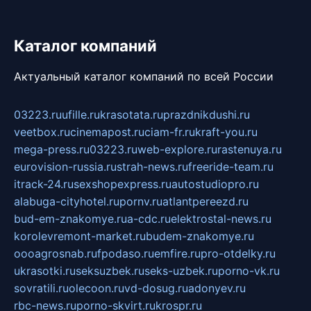
Каталог компаний
Актуальный каталог компаний по всей России
03223.ru
ufille.ru
krasotata.ru
prazdnikdushi.ru
veetbox.ru
cinemapost.ru
ciam-fr.ru
kraft-you.ru
mega-press.ru
03223.ru
web-explore.ru
rastenuya.ru
eurovision-russia.ru
strah-news.ru
freeride-team.ru
itrack-24.ru
sexshopexpress.ru
autostudiopro.ru
alabuga-cityhotel.ru
pornv.ru
atlantpereezd.ru
bud-em-znakomye.ru
a-cdc.ru
elektrostal-news.ru
korolevremont-market.ru
budem-znakomye.ru
oooagrosnab.ru
fpodaso.ru
emfire.ru
pro-otdelky.ru
ukrasotki.ru
seksuzbek.ru
seks-uzbek.ru
porno-vk.ru
sovratili.ru
olecoon.ru
vd-dosug.ru
adonyev.ru
rbc-news.ru
porno-skvirt.ru
krospr.ru