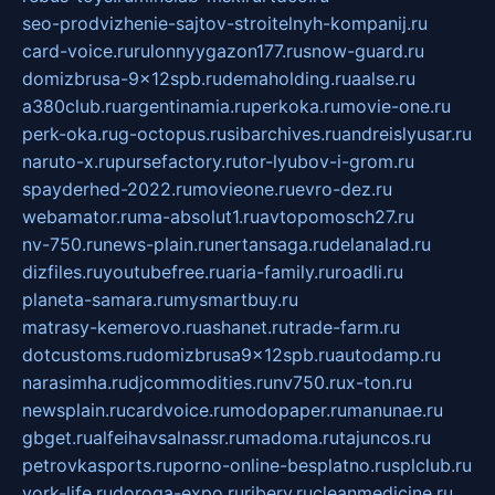
seo-prodvizhenie-sajtov-stroitelnyh-kompanij.ru
card-voice.ru
rulonnyygazon177.ru
snow-guard.ru
domizbrusa-9x12spb.ru
demaholding.ru
aalse.ru
a380club.ru
argentinamia.ru
perkoka.ru
movie-one.ru
perk-oka.ru
g-octopus.ru
sibarchives.ru
andreislyusar.ru
naruto-x.ru
pursefactory.ru
tor-lyubov-i-grom.ru
spayderhed-2022.ru
movieone.ru
evro-dez.ru
webamator.ru
ma-absolut1.ru
avtopomosch27.ru
nv-750.ru
news-plain.ru
nertansaga.ru
delanalad.ru
dizfiles.ru
youtubefree.ru
aria-family.ru
roadli.ru
planeta-samara.ru
mysmartbuy.ru
matrasy-kemerovo.ru
ashanet.ru
trade-farm.ru
dotcustoms.ru
domizbrusa9x12spb.ru
autodamp.ru
narasimha.ru
djcommodities.ru
nv750.ru
x-ton.ru
newsplain.ru
cardvoice.ru
modopaper.ru
manunae.ru
gbget.ru
alfeihavsalnassr.ru
madoma.ru
tajuncos.ru
petrovkasports.ru
porno-online-besplatno.ru
splclub.ru
york-life.ru
doroga-expo.ru
ribery.ru
cleanmedicine.ru