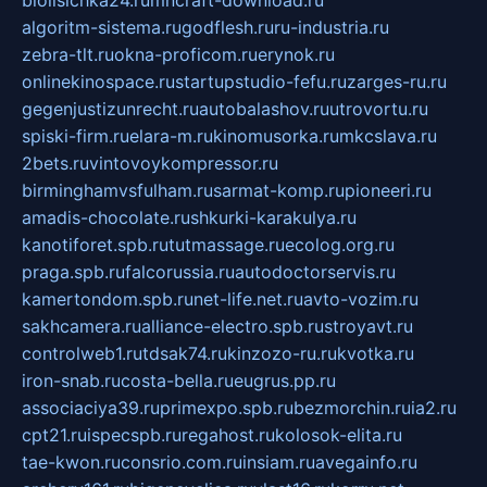
biolisichka24.ru
mncraft-download.ru
algoritm-sistema.ru
godflesh.ru
ru-industria.ru
zebra-tlt.ru
okna-proficom.ru
erynok.ru
onlinekinospace.ru
startupstudio-fefu.ru
zarges-ru.ru
gegenjustizunrecht.ru
autobalashov.ru
utrovortu.ru
spiski-firm.ru
elara-m.ru
kinomusorka.ru
mkcslava.ru
2bets.ru
vintovoykompressor.ru
birminghamvsfulham.ru
sarmat-komp.ru
pioneeri.ru
amadis-chocolate.ru
shkurki-karakulya.ru
kanotiforet.spb.ru
tutmassage.ru
ecolog.org.ru
praga.spb.ru
falcorussia.ru
autodoctorservis.ru
kamertondom.spb.ru
net-life.net.ru
avto-vozim.ru
sakhcamera.ru
alliance-electro.spb.ru
stroyavt.ru
controlweb1.ru
tdsak74.ru
kinzozo-ru.ru
kvotka.ru
iron-snab.ru
costa-bella.ru
eugrus.pp.ru
associaciya39.ru
primexpo.spb.ru
bezmorchin.ru
ia2.ru
cpt21.ru
ispecspb.ru
regahost.ru
kolosok-elita.ru
tae-kwon.ru
consrio.com.ru
insiam.ru
avegainfo.ru