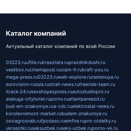
Каталог компаний
Актуальный каталог компаний по всей России
03223.ru
ufille.ru
krasotata.ru
prazdnikdushi.ru
veetbox.ru
cinemapost.ru
ciam-fr.ru
kraft-you.ru
mega-press.ru
03223.ru
web-explore.ru
rastenuya.ru
eurovision-russia.ru
strah-news.ru
freeride-team.ru
itrack-24.ru
sexshopexpress.ru
autostudiopro.ru
alabuga-cityhotel.ru
pornv.ru
atlantpereezd.ru
bud-em-znakomye.ru
a-cdc.ru
elektrostal-news.ru
korolevremont-market.ru
budem-znakomye.ru
oooagrosnab.ru
fpodaso.ru
emfire.ru
pro-otdelky.ru
ukrasotki.ru
seksuzbek.ru
seks-uzbek.ru
porno-vk.ru