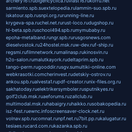
archery161.ru
bigencyclica.ru
vlast16.ru
korru.net
sarmiento.spb.su
extelopedia.ru
lammin-suo.spb.ru
iskatour.spb.ru
snpi.org.ru
running-line.ru
krygeva-spa.ru
chel.net.ru
rust-loco.ru
dugshop.ru
hl-beta.spb.ru
school494.spb.ru
mymubaby.ru
epoha-metalband.ru
ngr.spb.ru
rusgosnews.com
dieselvostok.ru
24hostel.msk.ru
w-dev.ru
f-ship.ru
regsmi.ru
filmnetwork.ru
malinasp.ru
kinosvin.ru
h2o-salon.ru
malutkayork.ru
deltaprim.spb.ru
tango-perm.ru
gooddir.ru
sgv.su
multiki-online.com
webkrasotki.com
cherinvest.ru
detskiy-ostrov.ru
ankou.spb.ru
alvesta1.ru
pdf-creator.ru
nix-files.org.ru
sakhatoday.ru
elektrikersymboler.ru
sputnikyes.ru
golf2club.msk.ru
aeforums.ru
zallclub.ru
multimodal.msk.ru
habaigry.ru
haikko.ru
sobakopedia.ru
isz-fest.ru
ewnc.info
screensaver-clock.net.ru
volnav.spb.ru
comnat.ru
npf.net.ru
7bit.pp.ru
kalugatur.ru
tesiaes.ru
card.com.ru
kazanka.spb.ru