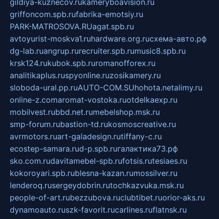
gildiya-kuznecov.ru
kameryboavision.ru
griffoncom.spb.ru
fabrika-emotsiy.ru
PARK-MATROSOVA.RU
agat.spb.ru
avtoyurist-moskva1.ru
hardware.org.ru
схема-авто.рф
dg-lab.ru
angrup.ru
recruiter.spb.ru
music8.spb.ru
krsk124.ru
kubok.spb.ru
romanofforex.ru
analitikaplus.ru
spyonline.ru
zosikamery.ru
sloboda-ural.pp.ru
AUTO-COM.SU
hohota.net
alimy.ru
online-z.com
aromat-vostoka.ru
otdelkaexp.ru
mobilvest.ru
bbd.net.ru
mebelshop.msk.ru
smp-forum.ru
bastion-td.ru
kosmoscreative.ru
avrmotors.ru
art-galadesign.ru
tiffany-c.ru
ecostep-samara.ru
d-p.spb.ru
галактика73.рф
sko.com.ru
davitamebel-spb.ru
fotsis.ru
tesiaes.ru
kokoroyari.spb.ru
blesna-kazan.ru
mossilver.ru
lenderoq.ru
sergeydobrin.ru
tochkazvuka.msk.ru
people-of-art.ru
bezzubova.ru
clubtibet.ru
orior-aks.ru
dynamoauto.ru
szk-favorit.ru
carlines.ru
flatnsk.ru