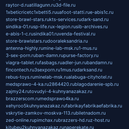
raytor-d.ru
atillagunn.ru
3d-file.ru
1xbeticricetc1xbetti5.ru
uafoot-statti.ru
e-abis1c.ru
store-brawl-stars.ru
kts-services.ru
dark-sand.ru
sindika-01.ru
sp-life.ru
x-legion.ru
sib-archives.ru
e-abis-1-c.ru
sindika01.ru
venda-festival.ru
store-brawlstars.ru
dooraleksandria.ru
antenna-highly.ru
mine-lab-msk.ru
1-mus.ru
3-sex-porn.ru
ban-damn.ru
purse-factory.ru
viagra-tablet.ru
fasbags.ru
adler-jun.ru
bandamn.ru
fincontech.ru
3sexporn.ru
1mus.ru
darksand.ru
rebus-toys.ru
minelab-msk.ru
alabuga-cityhotel.ru
medsprawo-4-ka.ru
2864420.ru
blagodarenie-spb.ru
zajmy24.ru
tovudyi-4-kuhnyanazakaz.ru
brazzerscom.ru
medsprawo4ka.ru
xehyroo5kuhnyanazakaz.ru
fabrikayfabrikaefabrika.ru
vskrytie-zamkov-moskva-113.ru
biletnadom.ru
zed-online.ru
pimchax.ru
brazzers-hd.ru
z-host.ru
kitubeu2kuhnyanazakaz.ru
naperekate.ru