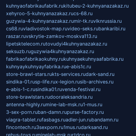
kuhnyaofabrikaufabrik.ru
kitubeu-2-kuhnyanazakaz.ru
xehyroo-5-kuhnyanazakaz.ru
cs-68.ru
guzywia-4-kuhnyanazakaz.ru
mir-tk.ru
vlknrussia.ru
cs68.ru
vladivostok-map.ru
video-seks.ru
bankaribi.ru
raszar.ru
vskrytie-zamkov-moskva113.ru
lipetsktelecom.ru
tovudyi4kuhnyanazakaz.ru
seksuzb.ru
guzywia4kuhnyanazakaz.ru
fabrikaofabrikaokuhny.ru
kuhnyaekuhnyaafabrika.ru
kuhnyaykuhnyayfabrika.ru
e-abis1c.ru
store-brawl-stars.ru
kts-services.ru
dark-sand.ru
sindika-01.ru
sp-life.ru
x-legion.ru
sib-archives.ru
e-abis-1-c.ru
sindika01.ru
venda-festival.ru
store-brawlstars.ru
dooraleksandria.ru
antenna-highly.ru
mine-lab-msk.ru
1-mus.ru
3-sex-porn.ru
ban-damn.ru
purse-factory.ru
viagra-tablet.ru
fasbags.ru
adler-jun.ru
bandamn.ru
fincontech.ru
3sexporn.ru
1mus.ru
darksand.ru
rebus-toys.ru
minelab-msk.ru
rtdco.ru