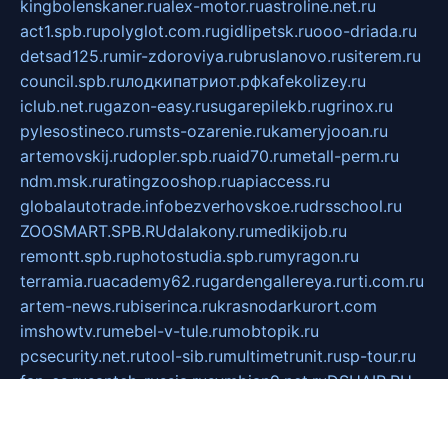
kingbolenskaner.ru
alex-motor.ru
astroline.net.ru
act1.spb.ru
polyglot.com.ru
gidlipetsk.ru
ooo-driada.ru
detsad125.ru
mir-zdoroviya.ru
bruslanovo.ru
siterem.ru
council.spb.ru
лодкипатриот.рф
kafekolizey.ru
iclub.net.ru
gazon-easy.ru
sugarepilekb.ru
grinox.ru
pylesostineco.ru
msts-ozarenie.ru
kameryjooan.ru
artemovskij.ru
dopler.spb.ru
aid70.ru
metall-perm.ru
ndm.msk.ru
ratingzooshop.ru
apiaccess.ru
globalautotrade.info
bezverhovskoe.ru
drsschool.ru
ZOOSMART.SPB.RU
dalakony.ru
medikijob.ru
remontt.spb.ru
photostudia.spb.ru
myragon.ru
terramia.ru
academy62.ru
gardengallereya.ru
rti.com.ru
artem-news.ru
biserinca.ru
krasnodarkurort.com
imshowtv.ru
mebel-v-tule.ru
mobtopik.ru
pcsecurity.net.ru
tool-sib.ru
multimetrunit.ru
sp-tour.ru
fan-cs.ru
santeh-russia.ru
symbian9.net.ru
DSHAIR.RU
tmmotors.spb.ru
xjocuricopii.com
musavtomat.msk.ru
obustrojdom.ru
sovetcik.ru
ybaranovskaya.ru