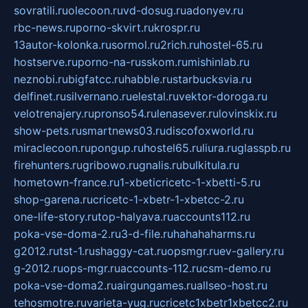
sovratili.ru
olecoon.ru
vd-dosug.ru
adonyev.ru
rbc-news.ru
porno-skvirt.ru
krospr.ru
13autor-kolonka.ru
sormol.ru
2rich.ru
hostel-65.ru
hostserve.ru
porno-na-russkom.ru
mishinlab.ru
neznobi.ru
bigfatcc.ru
habble.ru
starbucksvia.ru
delfinet.ru
silvernano.ru
elestal.ru
vektor-doroga.ru
velotrenajery.ru
pronso54.ru
lenasever.ru
lovinskix.ru
show-pets.ru
smartnews03.ru
discofoxworld.ru
miraclecoon.ru
pongup.ru
hostel65.ru
liura.ru
glasspb.ru
firehunters.ru
gribowo.ru
gnalis.ru
bulkitula.ru
hometown-france.ru
1-xbeticricetc-1-xbetti-5.ru
shop-garena.ru
cricetc-1-xbetr-1-xbetcc-2.ru
one-life-story.ru
top-halyava.ru
accounts112.ru
poka-vse-doma-2.ru
3-d-file.ru
hahahaharms.ru
g2012.ru
tst-1.ru
shaggy-cat.ru
opsmgr.ru
ev-gallery.ru
g-2012.ru
ops-mgr.ru
accounts-112.ru
csm-demo.ru
poka-vse-doma2.ru
airgungames.ru
allseo-host.ru
tehosmotre.ru
varieta-yug.ru
cricetc1xbetr1xbetcc2.ru