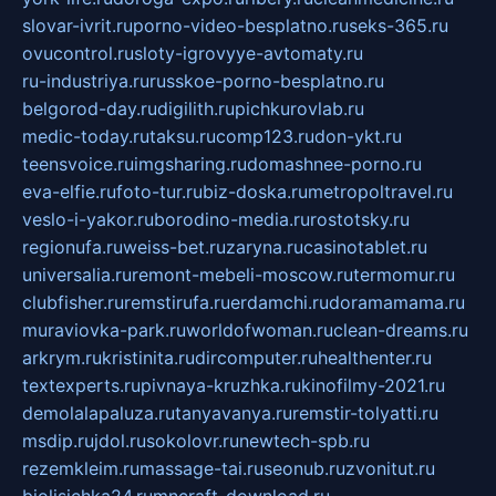
slovar-ivrit.ru
porno-video-besplatno.ru
seks-365.ru
ovucontrol.ru
sloty-igrovyye-avtomaty.ru
ru-industriya.ru
russkoe-porno-besplatno.ru
belgorod-day.ru
digilith.ru
pichkurovlab.ru
medic-today.ru
taksu.ru
comp123.ru
don-ykt.ru
teensvoice.ru
imgsharing.ru
domashnee-porno.ru
eva-elfie.ru
foto-tur.ru
biz-doska.ru
metropoltravel.ru
veslo-i-yakor.ru
borodino-media.ru
rostotsky.ru
regionufa.ru
weiss-bet.ru
zaryna.ru
casinotablet.ru
universalia.ru
remont-mebeli-moscow.ru
termomur.ru
clubfisher.ru
remstirufa.ru
erdamchi.ru
doramamama.ru
muraviovka-park.ru
worldofwoman.ru
clean-dreams.ru
arkrym.ru
kristinita.ru
dircomputer.ru
healthenter.ru
textexperts.ru
pivnaya-kruzhka.ru
kinofilmy-2021.ru
demolalapaluza.ru
tanyavanya.ru
remstir-tolyatti.ru
msdip.ru
jdol.ru
sokolovr.ru
newtech-spb.ru
rezemkleim.ru
massage-tai.ru
seonub.ru
zvonitut.ru