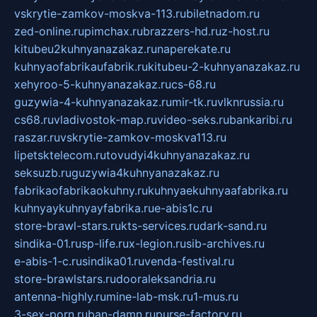
vskrytie-zamkov-moskva-113.ru
biletnadom.ru
zed-online.ru
pimchax.ru
brazzers-hd.ru
z-host.ru
kitubeu2kuhnyanazakaz.ru
naperekate.ru
kuhnyaofabrikaufabrik.ru
kitubeu-2-kuhnyanazakaz.ru
xehyroo-5-kuhnyanazakaz.ru
cs-68.ru
guzywia-4-kuhnyanazakaz.ru
mir-tk.ru
vlknrussia.ru
cs68.ru
vladivostok-map.ru
video-seks.ru
bankaribi.ru
raszar.ru
vskrytie-zamkov-moskva113.ru
lipetsktelecom.ru
tovudyi4kuhnyanazakaz.ru
seksuzb.ru
guzywia4kuhnyanazakaz.ru
fabrikaofabrikaokuhny.ru
kuhnyaekuhnyaafabrika.ru
kuhnyaykuhnyayfabrika.ru
e-abis1c.ru
store-brawl-stars.ru
kts-services.ru
dark-sand.ru
sindika-01.ru
sp-life.ru
x-legion.ru
sib-archives.ru
e-abis-1-c.ru
sindika01.ru
venda-festival.ru
store-brawlstars.ru
dooraleksandria.ru
antenna-highly.ru
mine-lab-msk.ru
1-mus.ru
3-sex-porn.ru
ban-damn.ru
purse-factory.ru