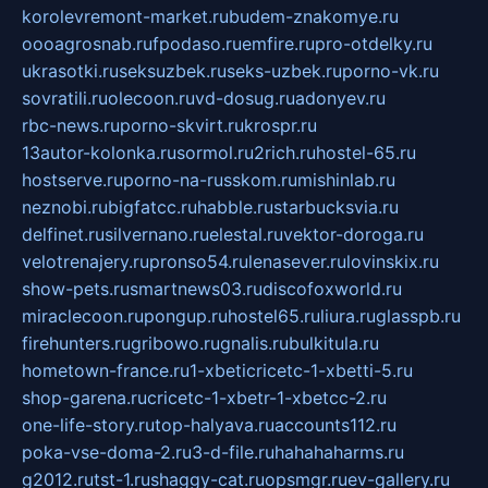
korolevremont-market.ru
budem-znakomye.ru
oooagrosnab.ru
fpodaso.ru
emfire.ru
pro-otdelky.ru
ukrasotki.ru
seksuzbek.ru
seks-uzbek.ru
porno-vk.ru
sovratili.ru
olecoon.ru
vd-dosug.ru
adonyev.ru
rbc-news.ru
porno-skvirt.ru
krospr.ru
13autor-kolonka.ru
sormol.ru
2rich.ru
hostel-65.ru
hostserve.ru
porno-na-russkom.ru
mishinlab.ru
neznobi.ru
bigfatcc.ru
habble.ru
starbucksvia.ru
delfinet.ru
silvernano.ru
elestal.ru
vektor-doroga.ru
velotrenajery.ru
pronso54.ru
lenasever.ru
lovinskix.ru
show-pets.ru
smartnews03.ru
discofoxworld.ru
miraclecoon.ru
pongup.ru
hostel65.ru
liura.ru
glasspb.ru
firehunters.ru
gribowo.ru
gnalis.ru
bulkitula.ru
hometown-france.ru
1-xbeticricetc-1-xbetti-5.ru
shop-garena.ru
cricetc-1-xbetr-1-xbetcc-2.ru
one-life-story.ru
top-halyava.ru
accounts112.ru
poka-vse-doma-2.ru
3-d-file.ru
hahahaharms.ru
g2012.ru
tst-1.ru
shaggy-cat.ru
opsmgr.ru
ev-gallery.ru