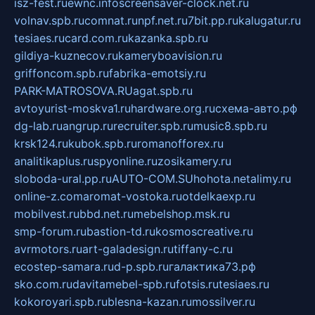
isz-fest.ru
ewnc.info
screensaver-clock.net.ru
volnav.spb.ru
comnat.ru
npf.net.ru
7bit.pp.ru
kalugatur.ru
tesiaes.ru
card.com.ru
kazanka.spb.ru
gildiya-kuznecov.ru
kameryboavision.ru
griffoncom.spb.ru
fabrika-emotsiy.ru
PARK-MATROSOVA.RU
agat.spb.ru
avtoyurist-moskva1.ru
hardware.org.ru
схема-авто.рф
dg-lab.ru
angrup.ru
recruiter.spb.ru
music8.spb.ru
krsk124.ru
kubok.spb.ru
romanofforex.ru
analitikaplus.ru
spyonline.ru
zosikamery.ru
sloboda-ural.pp.ru
AUTO-COM.SU
hohota.net
alimy.ru
online-z.com
aromat-vostoka.ru
otdelkaexp.ru
mobilvest.ru
bbd.net.ru
mebelshop.msk.ru
smp-forum.ru
bastion-td.ru
kosmoscreative.ru
avrmotors.ru
art-galadesign.ru
tiffany-c.ru
ecostep-samara.ru
d-p.spb.ru
галактика73.рф
sko.com.ru
davitamebel-spb.ru
fotsis.ru
tesiaes.ru
kokoroyari.spb.ru
blesna-kazan.ru
mossilver.ru