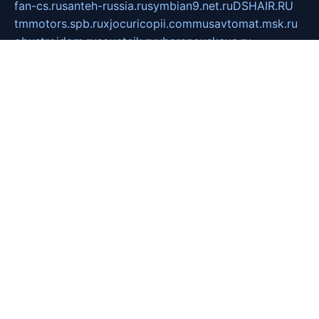
fan-cs.ru
santeh-russia.ru
symbian9.net.ru
DSHAIR.RU
tmmotors.spb.ru
xjocuricopii.com
musavtomat.msk.ru
obustrojdom.ru
sovetcik.ru
ybaranovskaya.ru
ppknews.ru
cult-alshei.ru
JAPANRUSSIA.RU
proekciyamebel.ru
imper-finans.ru
rim.org.ru
glamourai.ru
brassminus.ru
zabor-pro.ru
ftn.pp.ru
dorogoe58.ru
laimengpacker.ru
kuzova-zapchasti.ru
sageerp.ru
taxodrom.ru
dsrazvitie.ru
hardcity.net.ru
ratinghomegames.ru
topservice25.ru
gubernyan.ru
gtglasslined.ru
ii4.ru
tssport.spb.ru
andorra24.com
blackwallstreet.ru
oboimos.ru
optim-doors.com.ru
ikuch.ru
nycr.org.ru
npa21.ru
vremya-ch.spb.ru
desert000.ru
ivtorgi.ru
ifiori.ru
catalog-statei.ru
dcv.org.ru
spetsmaster174.ru
ipkameryhiseeu.ru
dum26.ru
ruspol.spb.ru
fr-opendp.ru
kam-solnyshko.ru
cheyenne-arapaho.ru
sevzapmetal.spb.ru
ted-lapidus.spb.ru
parasite-eliminator.ru
sigma-complete.ru
modernworld.ru
dama-moda.ru