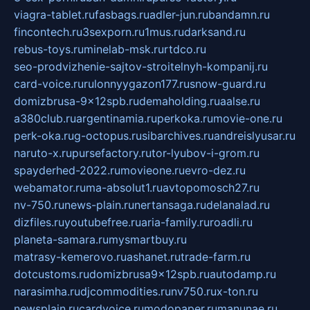
viagra-tablet.ru
fasbags.ru
adler-jun.ru
bandamn.ru
fincontech.ru
3sexporn.ru
1mus.ru
darksand.ru
rebus-toys.ru
minelab-msk.ru
rtdco.ru
seo-prodvizhenie-sajtov-stroitelnyh-kompanij.ru
card-voice.ru
rulonnyygazon177.ru
snow-guard.ru
domizbrusa-9x12spb.ru
demaholding.ru
aalse.ru
a380club.ru
argentinamia.ru
perkoka.ru
movie-one.ru
perk-oka.ru
g-octopus.ru
sibarchives.ru
andreislyusar.ru
naruto-x.ru
pursefactory.ru
tor-lyubov-i-grom.ru
spayderhed-2022.ru
movieone.ru
evro-dez.ru
webamator.ru
ma-absolut1.ru
avtopomosch27.ru
nv-750.ru
news-plain.ru
nertansaga.ru
delanalad.ru
dizfiles.ru
youtubefree.ru
aria-family.ru
roadli.ru
planeta-samara.ru
mysmartbuy.ru
matrasy-kemerovo.ru
ashanet.ru
trade-farm.ru
dotcustoms.ru
domizbrusa9x12spb.ru
autodamp.ru
narasimha.ru
djcommodities.ru
nv750.ru
x-ton.ru
newsplain.ru
cardvoice.ru
modopaper.ru
manunae.ru