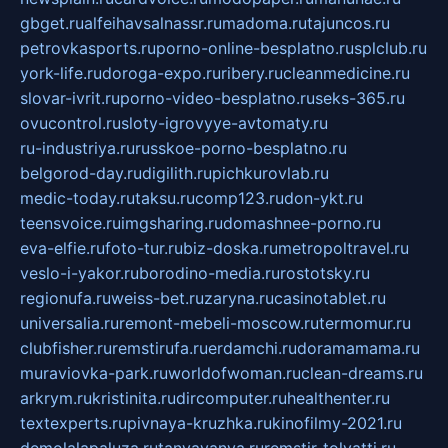
gbget.ru
alfeihavsalnassr.ru
madoma.ru
tajuncos.ru
petrovkasports.ru
porno-online-besplatno.ru
splclub.ru
york-life.ru
doroga-expo.ru
ribery.ru
cleanmedicine.ru
slovar-ivrit.ru
porno-video-besplatno.ru
seks-365.ru
ovucontrol.ru
sloty-igrovyye-avtomaty.ru
ru-industriya.ru
russkoe-porno-besplatno.ru
belgorod-day.ru
digilith.ru
pichkurovlab.ru
medic-today.ru
taksu.ru
comp123.ru
don-ykt.ru
teensvoice.ru
imgsharing.ru
domashnee-porno.ru
eva-elfie.ru
foto-tur.ru
biz-doska.ru
metropoltravel.ru
veslo-i-yakor.ru
borodino-media.ru
rostotsky.ru
regionufa.ru
weiss-bet.ru
zaryna.ru
casinotablet.ru
universalia.ru
remont-mebeli-moscow.ru
termomur.ru
clubfisher.ru
remstirufa.ru
erdamchi.ru
doramamama.ru
muraviovka-park.ru
worldofwoman.ru
clean-dreams.ru
arkrym.ru
kristinita.ru
dircomputer.ru
healthenter.ru
textexperts.ru
pivnaya-kruzhka.ru
kinofilmy-2021.ru