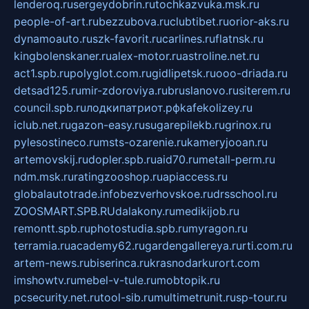
lenderoq.ru
sergeydobrin.ru
tochkazvuka.msk.ru
people-of-art.ru
bezzubova.ru
clubtibet.ru
orior-aks.ru
dynamoauto.ru
szk-favorit.ru
carlines.ru
flatnsk.ru
kingbolenskaner.ru
alex-motor.ru
astroline.net.ru
act1.spb.ru
polyglot.com.ru
gidlipetsk.ru
ooo-driada.ru
detsad125.ru
mir-zdoroviya.ru
bruslanovo.ru
siterem.ru
council.spb.ru
лодкипатриот.рф
kafekolizey.ru
iclub.net.ru
gazon-easy.ru
sugarepilekb.ru
grinox.ru
pylesostineco.ru
msts-ozarenie.ru
kameryjooan.ru
artemovskij.ru
dopler.spb.ru
aid70.ru
metall-perm.ru
ndm.msk.ru
ratingzooshop.ru
apiaccess.ru
globalautotrade.info
bezverhovskoe.ru
drsschool.ru
ZOOSMART.SPB.RU
dalakony.ru
medikijob.ru
remontt.spb.ru
photostudia.spb.ru
myragon.ru
terramia.ru
academy62.ru
gardengallereya.ru
rti.com.ru
artem-news.ru
biserinca.ru
krasnodarkurort.com
imshowtv.ru
mebel-v-tule.ru
mobtopik.ru
pcsecurity.net.ru
tool-sib.ru
multimetrunit.ru
sp-tour.ru