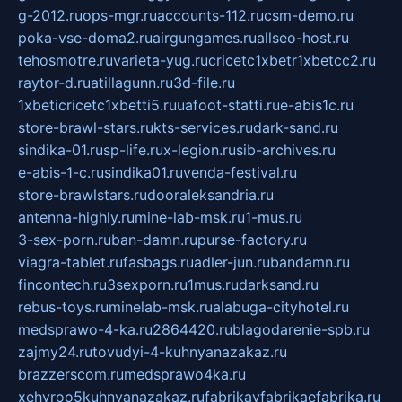
g-2012.ru
ops-mgr.ru
accounts-112.ru
csm-demo.ru
poka-vse-doma2.ru
airgungames.ru
allseo-host.ru
tehosmotre.ru
varieta-yug.ru
cricetc1xbetr1xbetcc2.ru
raytor-d.ru
atillagunn.ru
3d-file.ru
1xbeticricetc1xbetti5.ru
uafoot-statti.ru
e-abis1c.ru
store-brawl-stars.ru
kts-services.ru
dark-sand.ru
sindika-01.ru
sp-life.ru
x-legion.ru
sib-archives.ru
e-abis-1-c.ru
sindika01.ru
venda-festival.ru
store-brawlstars.ru
dooraleksandria.ru
antenna-highly.ru
mine-lab-msk.ru
1-mus.ru
3-sex-porn.ru
ban-damn.ru
purse-factory.ru
viagra-tablet.ru
fasbags.ru
adler-jun.ru
bandamn.ru
fincontech.ru
3sexporn.ru
1mus.ru
darksand.ru
rebus-toys.ru
minelab-msk.ru
alabuga-cityhotel.ru
medsprawo-4-ka.ru
2864420.ru
blagodarenie-spb.ru
zajmy24.ru
tovudyi-4-kuhnyanazakaz.ru
brazzerscom.ru
medsprawo4ka.ru
xehyroo5kuhnyanazakaz.ru
fabrikayfabrikaefabrika.ru