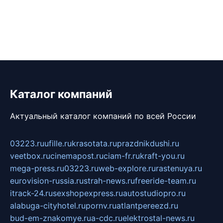
Каталог компаний
Актуальный каталог компаний по всей России
03223.ru
ufille.ru
krasotata.ru
prazdnikdushi.ru
veetbox.ru
cinemapost.ru
ciam-fr.ru
kraft-you.ru
mega-press.ru
03223.ru
web-explore.ru
rastenuya.ru
eurovision-russia.ru
strah-news.ru
freeride-team.ru
itrack-24.ru
sexshopexpress.ru
autostudiopro.ru
alabuga-cityhotel.ru
pornv.ru
atlantpereezd.ru
bud-em-znakomye.ru
a-cdc.ru
elektrostal-news.ru