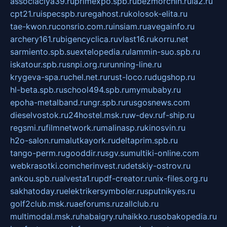
associaciya39.ru
primexpo.spb.ru
bezmorchin.ru
ia2.ru
cpt21.ru
ispecspb.ru
regahost.ru
kolosok-elita.ru
tae-kwon.ru
consrio.com.ru
insiam.ru
avegainfo.ru
archery161.ru
bigencyclica.ru
vlast16.ru
korru.net
sarmiento.spb.su
extelopedia.ru
lammin-suo.spb.ru
iskatour.spb.ru
snpi.org.ru
running-line.ru
krygeva-spa.ru
chel.net.ru
rust-loco.ru
dugshop.ru
hl-beta.spb.ru
school494.spb.ru
mymubaby.ru
epoha-metalband.ru
ngr.spb.ru
rusgosnews.com
dieselvostok.ru
24hostel.msk.ru
w-dev.ru
f-ship.ru
regsmi.ru
filmnetwork.ru
malinasp.ru
kinosvin.ru
h2o-salon.ru
malutkayork.ru
deltaprim.spb.ru
tango-perm.ru
gooddir.ru
sgv.su
multiki-online.com
webkrasotki.com
cherinvest.ru
detskiy-ostrov.ru
ankou.spb.ru
alvesta1.ru
pdf-creator.ru
nix-files.org.ru
sakhatoday.ru
elektrikersymboler.ru
sputnikyes.ru
golf2club.msk.ru
aeforums.ru
zallclub.ru
multimodal.msk.ru
habaigry.ru
haikko.ru
sobakopedia.ru