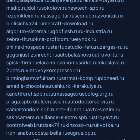
demolalapaluza.ru
tanyavanya.ru
remstir-tolyatti.ru
msdip.ru
jdol.ru
sokolovr.ru
newtech-spb.ru
rezemkleim.ru
massage-tai.ru
seonub.ru
zvonitut.ru
biolisichka24.ru
mncraft-download.ru
algoritm-sistema.ru
godflesh.ru
ru-industria.ru
zebra-tlt.ru
okna-proficom.ru
erynok.ru
onlinekinospace.ru
startupstudio-fefu.ru
zarges-ru.ru
gegenjustizunrecht.ru
autobalashov.ru
utrovortu.ru
spiski-firm.ru
elara-m.ru
kinomusorka.ru
mkcslava.ru
2bets.ru
vintovoykompressor.ru
birminghamvsfulham.ru
sarmat-komp.ru
pioneeri.ru
amadis-chocolate.ru
shkurki-karakulya.ru
kanotiforet.spb.ru
tutmassage.ru
ecolog.org.ru
praga.spb.ru
falcorussia.ru
autodoctorservis.ru
kamertondom.spb.ru
net-life.net.ru
avto-vozim.ru
sakhcamera.ru
alliance-electro.spb.ru
stroyavt.ru
controlweb1.ru
tdsak74.ru
kinzozo-ru.ru
kvotka.ru
iron-snab.ru
costa-bella.ru
eugrus.pp.ru