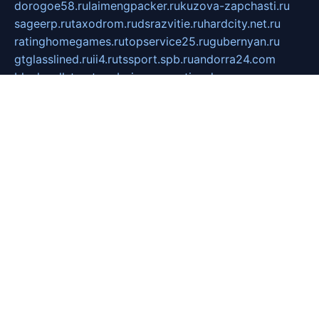
dorogoe58.ru
laimengpacker.ru
kuzova-zapchasti.ru
sageerp.ru
taxodrom.ru
dsrazvitie.ru
hardcity.net.ru
ratinghomegames.ru
topservice25.ru
gubernyan.ru
gtglasslined.ru
ii4.ru
tssport.spb.ru
andorra24.com
blackwallstreet.ru
oboimos.ru
optim-doors.com.ru
ikuch.ru
nycr.org.ru
npa21.ru
vremya-ch.spb.ru
desert000.ru
ivtorgi.ru
ifiori.ru
catalog-statei.ru
dcv.org.ru
spetsmaster174.ru
ipkameryhiseeu.ru
dum26.ru
ruspol.spb.ru
fr-opendp.ru
kam-solnyshko.ru
cheyenne-arapaho.ru
sevzapmetal.spb.ru
ted-lapidus.spb.ru
parasite-eliminator.ru
sigma-complete.ru
modernworld.ru
dama-moda.ru
eholot-group.ru
sk-nvkz.ru
DRONGOLD.RU
democratia2.ru
i-farmer.ru
mass-sport.org
jablonex.spb.ru
bookmess.ru
linkword.ru
refineua.com.ru
cs-spec.net.ru
altay-mebel.ru
DNK-THEATRE.RU
mechaniks.spb.ru
ipcamtechage.ru
skosta.ru
a-sun.ru
stroy-ldsp.ru
snowlands.org.ru