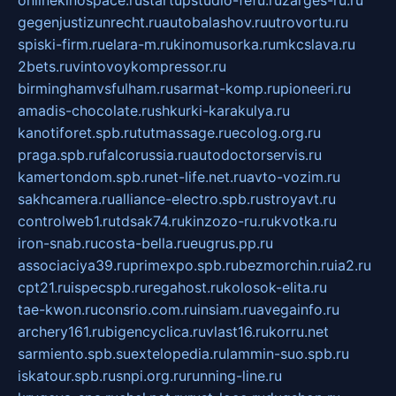
onlinekinospace.ru
startupstudio-fefu.ru
zarges-ru.ru
gegenjustizunrecht.ru
autobalashov.ru
utrovortu.ru
spiski-firm.ru
elara-m.ru
kinomusorka.ru
mkcslava.ru
2bets.ru
vintovoykompressor.ru
birminghamvsfulham.ru
sarmat-komp.ru
pioneeri.ru
amadis-chocolate.ru
shkurki-karakulya.ru
kanotiforet.spb.ru
tutmassage.ru
ecolog.org.ru
praga.spb.ru
falcorussia.ru
autodoctorservis.ru
kamertondom.spb.ru
net-life.net.ru
avto-vozim.ru
sakhcamera.ru
alliance-electro.spb.ru
stroyavt.ru
controlweb1.ru
tdsak74.ru
kinzozo-ru.ru
kvotka.ru
iron-snab.ru
costa-bella.ru
eugrus.pp.ru
associaciya39.ru
primexpo.spb.ru
bezmorchin.ru
ia2.ru
cpt21.ru
ispecspb.ru
regahost.ru
kolosok-elita.ru
tae-kwon.ru
consrio.com.ru
insiam.ru
avegainfo.ru
archery161.ru
bigencyclica.ru
vlast16.ru
korru.net
sarmiento.spb.su
extelopedia.ru
lammin-suo.spb.ru
iskatour.spb.ru
snpi.org.ru
running-line.ru