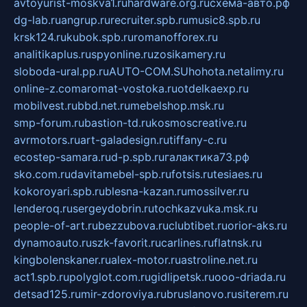
avtoyurist-moskva1.ru
hardware.org.ru
схема-авто.рф
dg-lab.ru
angrup.ru
recruiter.spb.ru
music8.spb.ru
krsk124.ru
kubok.spb.ru
romanofforex.ru
analitikaplus.ru
spyonline.ru
zosikamery.ru
sloboda-ural.pp.ru
AUTO-COM.SU
hohota.net
alimy.ru
online-z.com
aromat-vostoka.ru
otdelkaexp.ru
mobilvest.ru
bbd.net.ru
mebelshop.msk.ru
smp-forum.ru
bastion-td.ru
kosmoscreative.ru
avrmotors.ru
art-galadesign.ru
tiffany-c.ru
ecostep-samara.ru
d-p.spb.ru
галактика73.рф
sko.com.ru
davitamebel-spb.ru
fotsis.ru
tesiaes.ru
kokoroyari.spb.ru
blesna-kazan.ru
mossilver.ru
lenderoq.ru
sergeydobrin.ru
tochkazvuka.msk.ru
people-of-art.ru
bezzubova.ru
clubtibet.ru
orior-aks.ru
dynamoauto.ru
szk-favorit.ru
carlines.ru
flatnsk.ru
kingbolenskaner.ru
alex-motor.ru
astroline.net.ru
act1.spb.ru
polyglot.com.ru
gidlipetsk.ru
ooo-driada.ru
detsad125.ru
mir-zdoroviya.ru
bruslanovo.ru
siterem.ru