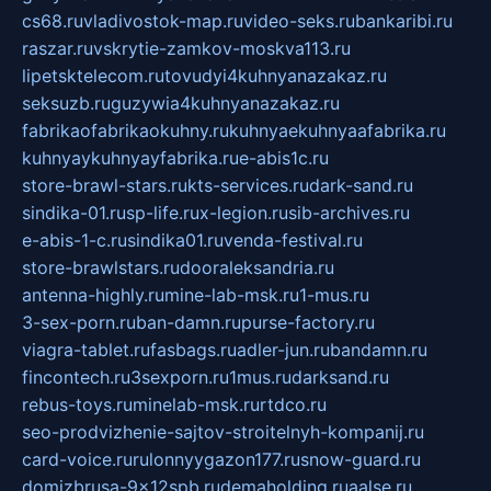
cs68.ru
vladivostok-map.ru
video-seks.ru
bankaribi.ru
raszar.ru
vskrytie-zamkov-moskva113.ru
lipetsktelecom.ru
tovudyi4kuhnyanazakaz.ru
seksuzb.ru
guzywia4kuhnyanazakaz.ru
fabrikaofabrikaokuhny.ru
kuhnyaekuhnyaafabrika.ru
kuhnyaykuhnyayfabrika.ru
e-abis1c.ru
store-brawl-stars.ru
kts-services.ru
dark-sand.ru
sindika-01.ru
sp-life.ru
x-legion.ru
sib-archives.ru
e-abis-1-c.ru
sindika01.ru
venda-festival.ru
store-brawlstars.ru
dooraleksandria.ru
antenna-highly.ru
mine-lab-msk.ru
1-mus.ru
3-sex-porn.ru
ban-damn.ru
purse-factory.ru
viagra-tablet.ru
fasbags.ru
adler-jun.ru
bandamn.ru
fincontech.ru
3sexporn.ru
1mus.ru
darksand.ru
rebus-toys.ru
minelab-msk.ru
rtdco.ru
seo-prodvizhenie-sajtov-stroitelnyh-kompanij.ru
card-voice.ru
rulonnyygazon177.ru
snow-guard.ru
domizbrusa-9x12spb.ru
demaholding.ru
aalse.ru