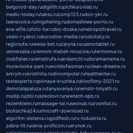
belgorod-day.ru
digilith.ru
pichkurovlab.ru
medic-today.ru
taksu.ru
comp123.ru
don-ykt.ru
teensvoice.ru
imgsharing.ru
domashnee-porno.ru
eva-elfie.ru
foto-tur.ru
biz-doska.ru
metropoltravel.ru
veslo-i-yakor.ru
borodino-media.ru
rostotsky.ru
regionufa.ru
weiss-bet.ru
zaryna.ru
casinotablet.ru
universalia.ru
remont-mebeli-moscow.ru
termomur.ru
clubfisher.ru
remstirufa.ru
erdamchi.ru
doramamama.ru
muraviovka-park.ru
worldofwoman.ru
clean-dreams.ru
arkrym.ru
kristinita.ru
dircomputer.ru
healthenter.ru
textexperts.ru
pivnaya-kruzhka.ru
kinofilmy-2021.ru
demolalapaluza.ru
tanyavanya.ru
remstir-tolyatti.ru
msdip.ru
jdol.ru
sokolovr.ru
newtech-spb.ru
rezemkleim.ru
massage-tai.ru
seonub.ru
zvonitut.ru
biolisichka24.ru
mncraft-download.ru
algoritm-sistema.ru
godflesh.ru
ru-industria.ru
zebra-tlt.ru
okna-proficom.ru
erynok.ru