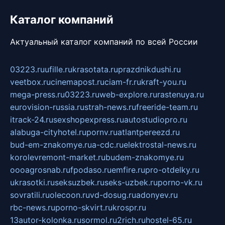
Каталог компаний
Актуальный каталог компаний по всей России
03223.ru
ufille.ru
krasotata.ru
prazdnikdushi.ru
veetbox.ru
cinemapost.ru
ciam-fr.ru
kraft-you.ru
mega-press.ru
03223.ru
web-explore.ru
rastenuya.ru
eurovision-russia.ru
strah-news.ru
freeride-team.ru
itrack-24.ru
sexshopexpress.ru
autostudiopro.ru
alabuga-cityhotel.ru
pornv.ru
atlantpereezd.ru
bud-em-znakomye.ru
a-cdc.ru
elektrostal-news.ru
korolevremont-market.ru
budem-znakomye.ru
oooagrosnab.ru
fpodaso.ru
emfire.ru
pro-otdelky.ru
ukrasotki.ru
seksuzbek.ru
seks-uzbek.ru
porno-vk.ru
sovratili.ru
olecoon.ru
vd-dosug.ru
adonyev.ru
rbc-news.ru
porno-skvirt.ru
krospr.ru
13autor-kolonka.ru
sormol.ru
2rich.ru
hostel-65.ru