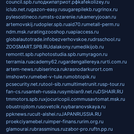
council.spb.ru
лодкипатриот.рф
kafekolizey.ru
iclub.net.ru
gazon-easy.ru
sugarepilekb.ru
grinox.ru
pylesostineco.ru
msts-ozarenie.ru
kameryjooan.ru
artemovskij.ru
dopler.spb.ru
aid70.ru
metall-perm.ru
ndm.msk.ru
ratingzooshop.ru
apiaccess.ru
globalautotrade.info
bezverhovskoe.ru
drsschool.ru
ZOOSMART.SPB.RU
dalakony.ru
medikijob.ru
remontt.spb.ru
photostudia.spb.ru
myragon.ru
terramia.ru
academy62.ru
gardengallereya.ru
rti.com.ru
artem-news.ru
biserinca.ru
krasnodarkurort.com
imshowtv.ru
mebel-v-tule.ru
mobtopik.ru
pcsecurity.net.ru
tool-sib.ru
multimetrunit.ru
sp-tour.ru
fan-cs.ru
santeh-russia.ru
symbian9.net.ru
DSHAIR.RU
tmmotors.spb.ru
xjocuricopii.com
musavtomat.msk.ru
obustrojdom.ru
sovetcik.ru
ybaranovskaya.ru
ppknews.ru
cult-alshei.ru
JAPANRUSSIA.RU
proekciyamebel.ru
imper-finans.ru
rim.org.ru
glamourai.ru
brassminus.ru
zabor-pro.ru
ftn.pp.ru