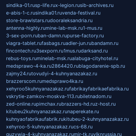
sindika-01.ru
sp-life.ru
x-legion.ru
sib-archives.ru
e-abis-1-c.ru
sindika01.ru
venda-festival.ru
store-brawlstars.ru
dooraleksandria.ru
antenna-highly.ru
mine-lab-msk.ru
1-mus.ru
3-sex-porn.ru
ban-damn.ru
purse-factory.ru
viagra-tablet.ru
fasbags.ru
adler-jun.ru
bandamn.ru
fincontech.ru
3sexporn.ru
1mus.ru
darksand.ru
rebus-toys.ru
minelab-msk.ru
alabuga-cityhotel.ru
medsprawo-4-ka.ru
2864420.ru
blagodarenie-spb.ru
zajmy24.ru
tovudyi-4-kuhnyanazakaz.ru
brazzerscom.ru
medsprawo4ka.ru
xehyroo5kuhnyanazakaz.ru
fabrikayfabrikaefabrika.ru
vskrytie-zamkov-moskva-113.ru
biletnadom.ru
zed-online.ru
pimchax.ru
brazzers-hd.ru
z-host.ru
kitubeu2kuhnyanazakaz.ru
naperekate.ru
kuhnyaofabrikaufabrik.ru
kitubeu-2-kuhnyanazakaz.ru
xehyroo-5-kuhnyanazakaz.ru
cs-68.ru
guzywia-4-kuhnyanazakaz.ru
mir-tk.ru
vlknrussia.ru