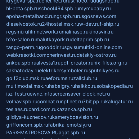
krygeva-spa.ru
chel.net.ru
rust-loco.ru
dugshop.ru
hl-beta.spb.ru
school494.spb.ru
mymubaby.ru
epoha-metalband.ru
ngr.spb.ru
rusgosnews.com
dieselvostok.ru
24hostel.msk.ru
w-dev.ru
f-ship.ru
regsmi.ru
filmnetwork.ru
malinasp.ru
kinosvin.ru
h2o-salon.ru
malutkayork.ru
deltaprim.spb.ru
tango-perm.ru
gooddir.ru
sgv.su
multiki-online.com
webkrasotki.com
cherinvest.ru
detskiy-ostrov.ru
ankou.spb.ru
alvesta1.ru
pdf-creator.ru
nix-files.org.ru
sakhatoday.ru
elektrikersymboler.ru
sputnikyes.ru
golf2club.msk.ru
aeforums.ru
zallclub.ru
multimodal.msk.ru
habaigry.ru
haikko.ru
sobakopedia.ru
isz-fest.ru
ewnc.info
screensaver-clock.net.ru
volnav.spb.ru
comnat.ru
npf.net.ru
7bit.pp.ru
kalugatur.ru
tesiaes.ru
card.com.ru
kazanka.spb.ru
gildiya-kuznecov.ru
kameryboavision.ru
griffoncom.spb.ru
fabrika-emotsiy.ru
PARK-MATROSOVA.RU
agat.spb.ru