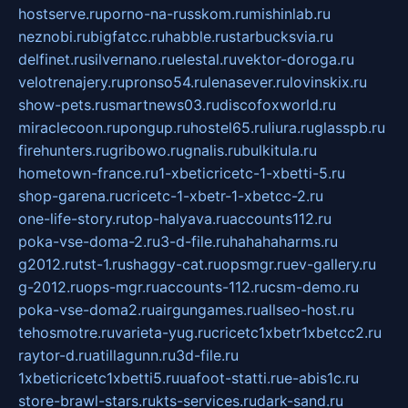
hostserve.ru
porno-na-russkom.ru
mishinlab.ru
neznobi.ru
bigfatcc.ru
habble.ru
starbucksvia.ru
delfinet.ru
silvernano.ru
elestal.ru
vektor-doroga.ru
velotrenajery.ru
pronso54.ru
lenasever.ru
lovinskix.ru
show-pets.ru
smartnews03.ru
discofoxworld.ru
miraclecoon.ru
pongup.ru
hostel65.ru
liura.ru
glasspb.ru
firehunters.ru
gribowo.ru
gnalis.ru
bulkitula.ru
hometown-france.ru
1-xbeticricetc-1-xbetti-5.ru
shop-garena.ru
cricetc-1-xbetr-1-xbetcc-2.ru
one-life-story.ru
top-halyava.ru
accounts112.ru
poka-vse-doma-2.ru
3-d-file.ru
hahahaharms.ru
g2012.ru
tst-1.ru
shaggy-cat.ru
opsmgr.ru
ev-gallery.ru
g-2012.ru
ops-mgr.ru
accounts-112.ru
csm-demo.ru
poka-vse-doma2.ru
airgungames.ru
allseo-host.ru
tehosmotre.ru
varieta-yug.ru
cricetc1xbetr1xbetcc2.ru
raytor-d.ru
atillagunn.ru
3d-file.ru
1xbeticricetc1xbetti5.ru
uafoot-statti.ru
e-abis1c.ru
store-brawl-stars.ru
kts-services.ru
dark-sand.ru