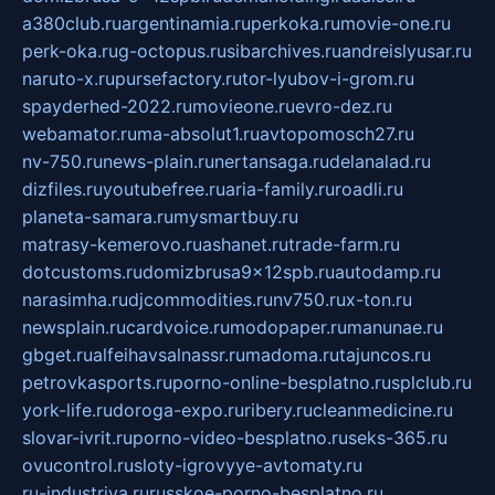
a380club.ru
argentinamia.ru
perkoka.ru
movie-one.ru
perk-oka.ru
g-octopus.ru
sibarchives.ru
andreislyusar.ru
naruto-x.ru
pursefactory.ru
tor-lyubov-i-grom.ru
spayderhed-2022.ru
movieone.ru
evro-dez.ru
webamator.ru
ma-absolut1.ru
avtopomosch27.ru
nv-750.ru
news-plain.ru
nertansaga.ru
delanalad.ru
dizfiles.ru
youtubefree.ru
aria-family.ru
roadli.ru
planeta-samara.ru
mysmartbuy.ru
matrasy-kemerovo.ru
ashanet.ru
trade-farm.ru
dotcustoms.ru
domizbrusa9x12spb.ru
autodamp.ru
narasimha.ru
djcommodities.ru
nv750.ru
x-ton.ru
newsplain.ru
cardvoice.ru
modopaper.ru
manunae.ru
gbget.ru
alfeihavsalnassr.ru
madoma.ru
tajuncos.ru
petrovkasports.ru
porno-online-besplatno.ru
splclub.ru
york-life.ru
doroga-expo.ru
ribery.ru
cleanmedicine.ru
slovar-ivrit.ru
porno-video-besplatno.ru
seks-365.ru
ovucontrol.ru
sloty-igrovyye-avtomaty.ru
ru-industriya.ru
russkoe-porno-besplatno.ru