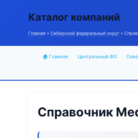
Каталог компаний
Главная
»
Сибирский федеральный округ
» Справ
🏠 Главная
Центральный ФО
Севе
Справочник Med