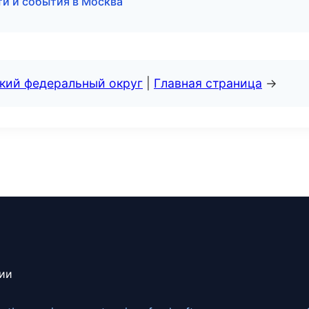
сти и события в Москва
ский федеральный округ
|
Главная страница
→
сии