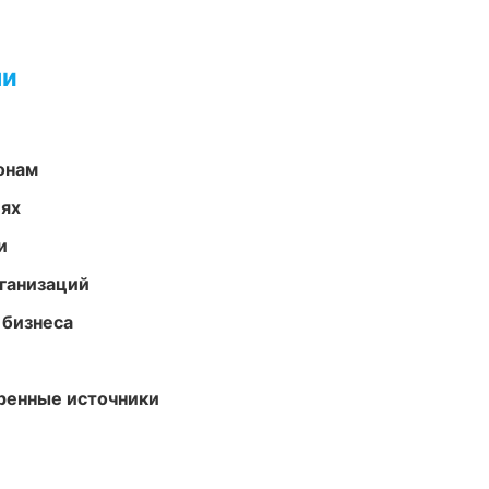
ми
онам
иях
и
ганизаций
 бизнеса
еренные источники