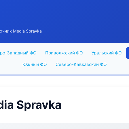
очник Media Spravka
ро-Западный ФО
Приволжский ФО
Уральский ФО
Южный ФО
Северо-Кавказский ФО
ia Spravka