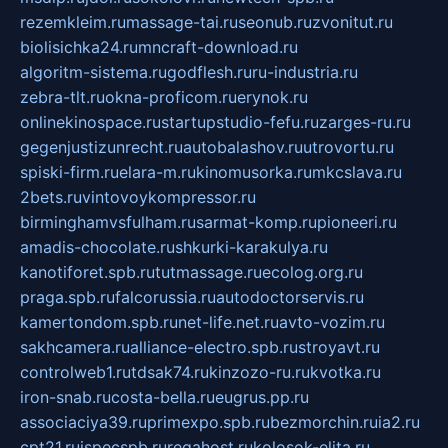
rezemkleim.ru
massage-tai.ru
seonub.ru
zvonitut.ru
biolisichka24.ru
mncraft-download.ru
algoritm-sistema.ru
godflesh.ru
ru-industria.ru
zebra-tlt.ru
okna-proficom.ru
erynok.ru
onlinekinospace.ru
startupstudio-fefu.ru
zarges-ru.ru
gegenjustizunrecht.ru
autobalashov.ru
utrovortu.ru
spiski-firm.ru
elara-m.ru
kinomusorka.ru
mkcslava.ru
2bets.ru
vintovoykompressor.ru
birminghamvsfulham.ru
sarmat-komp.ru
pioneeri.ru
amadis-chocolate.ru
shkurki-karakulya.ru
kanotiforet.spb.ru
tutmassage.ru
ecolog.org.ru
praga.spb.ru
falcorussia.ru
autodoctorservis.ru
kamertondom.spb.ru
net-life.net.ru
avto-vozim.ru
sakhcamera.ru
alliance-electro.spb.ru
stroyavt.ru
controlweb1.ru
tdsak74.ru
kinzozo-ru.ru
kvotka.ru
iron-snab.ru
costa-bella.ru
eugrus.pp.ru
associaciya39.ru
primexpo.spb.ru
bezmorchin.ru
ia2.ru
cpt21.ru
ispecspb.ru
regahost.ru
kolosok-elita.ru