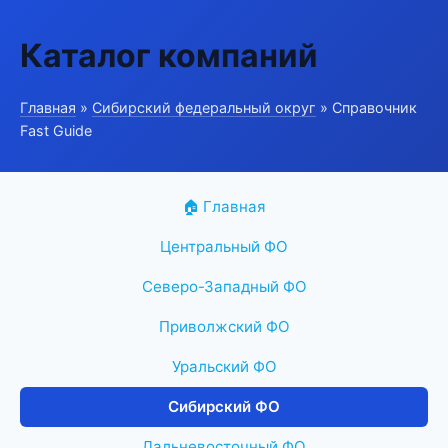
Каталог компаний
Главная
»
Сибирский федеральный округ
» Справочник
Fast Guide
🏠 Главная
Центральный ФО
Северо-Западный ФО
Приволжский ФО
Уральский ФО
Сибирский ФО
Дальневосточный ФО