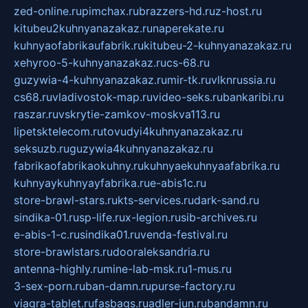
zed-online.ru
pimchax.ru
brazzers-hd.ru
z-host.ru
kitubeu2kuhnyanazakaz.ru
naperekate.ru
kuhnyaofabrikaufabrik.ru
kitubeu-2-kuhnyanazakaz.ru
xehyroo-5-kuhnyanazakaz.ru
cs-68.ru
guzywia-4-kuhnyanazakaz.ru
mir-tk.ru
vlknrussia.ru
cs68.ru
vladivostok-map.ru
video-seks.ru
bankaribi.ru
raszar.ru
vskrytie-zamkov-moskva113.ru
lipetsktelecom.ru
tovudyi4kuhnyanazakaz.ru
seksuzb.ru
guzywia4kuhnyanazakaz.ru
fabrikaofabrikaokuhny.ru
kuhnyaekuhnyaafabrika.ru
kuhnyaykuhnyayfabrika.ru
e-abis1c.ru
store-brawl-stars.ru
kts-services.ru
dark-sand.ru
sindika-01.ru
sp-life.ru
x-legion.ru
sib-archives.ru
e-abis-1-c.ru
sindika01.ru
venda-festival.ru
store-brawlstars.ru
dooraleksandria.ru
antenna-highly.ru
mine-lab-msk.ru
1-mus.ru
3-sex-porn.ru
ban-damn.ru
purse-factory.ru
viagra-tablet.ru
fasbags.ru
adler-jun.ru
bandamn.ru