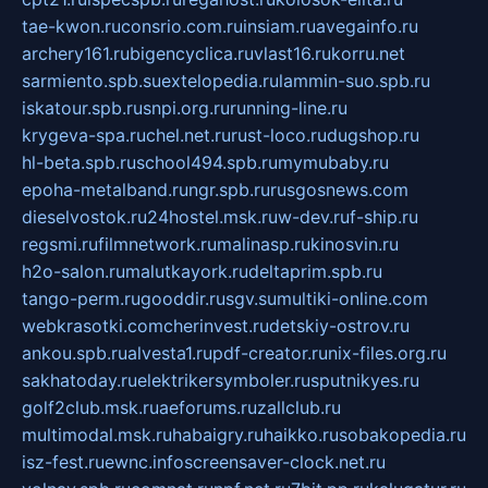
tae-kwon.ru
consrio.com.ru
insiam.ru
avegainfo.ru
archery161.ru
bigencyclica.ru
vlast16.ru
korru.net
sarmiento.spb.su
extelopedia.ru
lammin-suo.spb.ru
iskatour.spb.ru
snpi.org.ru
running-line.ru
krygeva-spa.ru
chel.net.ru
rust-loco.ru
dugshop.ru
hl-beta.spb.ru
school494.spb.ru
mymubaby.ru
epoha-metalband.ru
ngr.spb.ru
rusgosnews.com
dieselvostok.ru
24hostel.msk.ru
w-dev.ru
f-ship.ru
regsmi.ru
filmnetwork.ru
malinasp.ru
kinosvin.ru
h2o-salon.ru
malutkayork.ru
deltaprim.spb.ru
tango-perm.ru
gooddir.ru
sgv.su
multiki-online.com
webkrasotki.com
cherinvest.ru
detskiy-ostrov.ru
ankou.spb.ru
alvesta1.ru
pdf-creator.ru
nix-files.org.ru
sakhatoday.ru
elektrikersymboler.ru
sputnikyes.ru
golf2club.msk.ru
aeforums.ru
zallclub.ru
multimodal.msk.ru
habaigry.ru
haikko.ru
sobakopedia.ru
isz-fest.ru
ewnc.info
screensaver-clock.net.ru