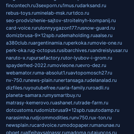
fincontech.ru
3sexporn.ru
1mus.ru
darksand.ru
rebus-toys.ru
minelab-msk.ru
rtdco.ru
seo-prodvizhenie-sajtov-stroitelnyh-kompanij.ru
card-voice.ru
rulonnyygazon177.ru
snow-guard.ru
domizbrusa-9x12spb.ru
demaholding.ru
aalse.ru
a380club.ru
argentinamia.ru
perkoka.ru
movie-one.ru
perk-oka.ru
g-octopus.ru
sibarchives.ru
andreislyusar.ru
naruto-x.ru
pursefactory.ru
tor-lyubov-i-grom.ru
spayderhed-2022.ru
movieone.ru
evro-dez.ru
webamator.ru
ma-absolut1.ru
avtopomosch27.ru
nv-750.ru
news-plain.ru
nertansaga.ru
delanalad.ru
dizfiles.ru
youtubefree.ru
aria-family.ru
roadli.ru
planeta-samara.ru
mysmartbuy.ru
matrasy-kemerovo.ru
ashanet.ru
trade-farm.ru
dotcustoms.ru
domizbrusa9x12spb.ru
autodamp.ru
narasimha.ru
djcommodities.ru
nv750.ru
x-ton.ru
newsplain.ru
cardvoice.ru
modopaper.ru
manunae.ru
gbget.ru
alfeihavsalnassr.ru
madoma.ru
tajuncos.ru