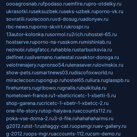
oooagrosnab.ru
fpodaso.ru
emfire.ru
pro-otdelky.ru
ukrasotki.ru
seksuzbek.ru
seks-uzbek.ru
porno-vk.ru
sovratili.ru
olecoon.ru
vd-dosug.ru
adonyev.ru
rbc-news.ru
porno-skvirt.ru
krospr.ru
13autor-kolonka.ru
sormol.ru
2rich.ru
hostel-65.ru
hostserve.ru
porno-na-russkom.ru
mishinlab.ru
neznobi.ru
bigfatcc.ru
habble.ru
starbucksvia.ru
delfinet.ru
silvernano.ru
elestal.ru
vektor-doroga.ru
velotrenajery.ru
pronso54.ru
lenasever.ru
lovinskix.ru
show-pets.ru
smartnews03.ru
discofoxworld.ru
miraclecoon.ru
pongup.ru
hostel65.ru
liura.ru
glasspb.ru
firehunters.ru
gribowo.ru
gnalis.ru
bulkitula.ru
hometown-france.ru
1-xbeticricetc-1-xbetti-5.ru
shop-garena.ru
cricetc-1-xbetr-1-xbetcc-2.ru
one-life-story.ru
top-halyava.ru
accounts112.ru
poka-vse-doma-2.ru
3-d-file.ru
hahahaharms.ru
g2012.ru
tst-1.ru
shaggy-cat.ru
opsmgr.ru
ev-gallery.ru
g-2012.ru
ops-mgr.ru
accounts-112.ru
csm-demo.ru