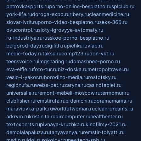
petrovkasports.ru
porno-online-besplatno.ru
splclub.ru
york-life.ru
doroga-expo.ru
ribery.ru
cleanmedicine.ru
slovar-ivrit.ru
porno-video-besplatno.ru
seks-365.ru
ovucontrol.ru
sloty-igrovyye-avtomaty.ru
ru-industriya.ru
russkoe-porno-besplatno.ru
belgorod-day.ru
digilith.ru
pichkurovlab.ru
medic-today.ru
taksu.ru
comp123.ru
don-ykt.ru
teensvoice.ru
imgsharing.ru
domashnee-porno.ru
eva-elfie.ru
foto-tur.ru
biz-doska.ru
metropoltravel.ru
veslo-i-yakor.ru
borodino-media.ru
rostotsky.ru
regionufa.ru
weiss-bet.ru
zaryna.ru
casinotablet.ru
universalia.ru
remont-mebeli-moscow.ru
termomur.ru
clubfisher.ru
remstirufa.ru
erdamchi.ru
doramamama.ru
muraviovka-park.ru
worldofwoman.ru
clean-dreams.ru
arkrym.ru
kristinita.ru
dircomputer.ru
healthenter.ru
textexperts.ru
pivnaya-kruzhka.ru
kinofilmy-2021.ru
demolalapaluza.ru
tanyavanya.ru
remstir-tolyatti.ru
msdip.ru
jdol.ru
sokolovr.ru
newtech-spb.ru