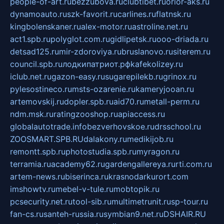
people-of-art.ru
bezzubova.ru
clubtibet.ru
orior-aks.ru
dynamoauto.ru
szk-favorit.ru
carlines.ru
flatnsk.ru
kingbolenskaner.ru
alex-motor.ru
astroline.net.ru
act1.spb.ru
polyglot.com.ru
gidlipetsk.ru
ooo-driada.ru
detsad125.ru
mir-zdoroviya.ru
bruslanovo.ru
siterem.ru
council.spb.ru
лодкипатриот.рф
kafekolizey.ru
iclub.net.ru
gazon-easy.ru
sugarepilekb.ru
grinox.ru
pylesostineco.ru
msts-ozarenie.ru
kameryjooan.ru
artemovskij.ru
dopler.spb.ru
aid70.ru
metall-perm.ru
ndm.msk.ru
ratingzooshop.ru
apiaccess.ru
globalautotrade.info
bezverhovskoe.ru
drsschool.ru
ZOOSMART.SPB.RU
dalakony.ru
medikijob.ru
remontt.spb.ru
photostudia.spb.ru
myragon.ru
terramia.ru
academy62.ru
gardengallereya.ru
rti.com.ru
artem-news.ru
biserinca.ru
krasnodarkurort.com
imshowtv.ru
mebel-v-tule.ru
mobtopik.ru
pcsecurity.net.ru
tool-sib.ru
multimetrunit.ru
sp-tour.ru
fan-cs.ru
santeh-russia.ru
symbian9.net.ru
DSHAIR.RU