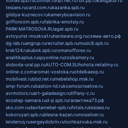
volnav.spb.ru
comnat.ru
npf.net.ru
7bit.pp.ru
kalugatur.ru
tesiaes.ru
card.com.ru
kazanka.spb.ru
gildiya-kuznecov.ru
kameryboavision.ru
griffoncom.spb.ru
fabrika-emotsiy.ru
PARK-MATROSOVA.RU
agat.spb.ru
avtoyurist-moskva1.ru
hardware.org.ru
схема-авто.рф
dg-lab.ru
angrup.ru
recruiter.spb.ru
music8.spb.ru
krsk124.ru
kubok.spb.ru
romanofforex.ru
analitikaplus.ru
spyonline.ru
zosikamery.ru
sloboda-ural.pp.ru
AUTO-COM.SU
hohota.net
alimy.ru
online-z.com
aromat-vostoka.ru
otdelkaexp.ru
mobilvest.ru
bbd.net.ru
mebelshop.msk.ru
smp-forum.ru
bastion-td.ru
kosmoscreative.ru
avrmotors.ru
art-galadesign.ru
tiffany-c.ru
ecostep-samara.ru
d-p.spb.ru
галактика73.рф
sko.com.ru
davitamebel-spb.ru
fotsis.ru
tesiaes.ru
kokoroyari.spb.ru
blesna-kazan.ru
mossilver.ru
lenderoq.ru
sergeydobrin.ru
tochkazvuka.msk.ru