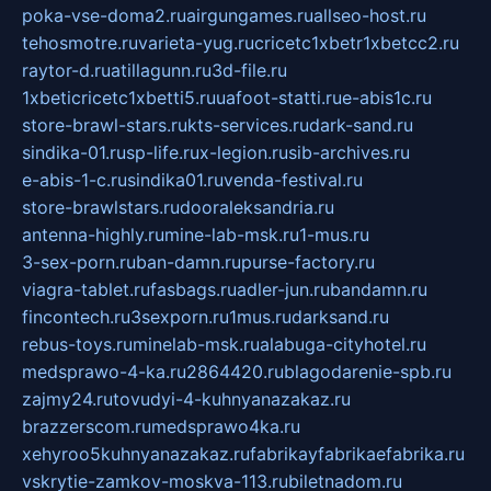
poka-vse-doma2.ru
airgungames.ru
allseo-host.ru
tehosmotre.ru
varieta-yug.ru
cricetc1xbetr1xbetcc2.ru
raytor-d.ru
atillagunn.ru
3d-file.ru
1xbeticricetc1xbetti5.ru
uafoot-statti.ru
e-abis1c.ru
store-brawl-stars.ru
kts-services.ru
dark-sand.ru
sindika-01.ru
sp-life.ru
x-legion.ru
sib-archives.ru
e-abis-1-c.ru
sindika01.ru
venda-festival.ru
store-brawlstars.ru
dooraleksandria.ru
antenna-highly.ru
mine-lab-msk.ru
1-mus.ru
3-sex-porn.ru
ban-damn.ru
purse-factory.ru
viagra-tablet.ru
fasbags.ru
adler-jun.ru
bandamn.ru
fincontech.ru
3sexporn.ru
1mus.ru
darksand.ru
rebus-toys.ru
minelab-msk.ru
alabuga-cityhotel.ru
medsprawo-4-ka.ru
2864420.ru
blagodarenie-spb.ru
zajmy24.ru
tovudyi-4-kuhnyanazakaz.ru
brazzerscom.ru
medsprawo4ka.ru
xehyroo5kuhnyanazakaz.ru
fabrikayfabrikaefabrika.ru
vskrytie-zamkov-moskva-113.ru
biletnadom.ru