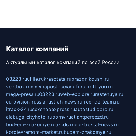
Каталог компаний
Актуальный каталог компаний по всей России
03223.ru
ufille.ru
krasotata.ru
prazdnikdushi.ru
veetbox.ru
cinemapost.ru
ciam-fr.ru
kraft-you.ru
mega-press.ru
03223.ru
web-explore.ru
rastenuya.ru
eurovision-russia.ru
strah-news.ru
freeride-team.ru
itrack-24.ru
sexshopexpress.ru
autostudiopro.ru
alabuga-cityhotel.ru
pornv.ru
atlantpereezd.ru
bud-em-znakomye.ru
a-cdc.ru
elektrostal-news.ru
korolevremont-market.ru
budem-znakomye.ru