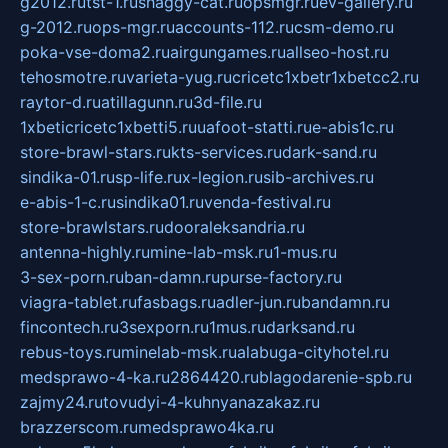
g2012.ru
tst-1.ru
shaggy-cat.ru
opsmgr.ru
ev-gallery.ru
g-2012.ru
ops-mgr.ru
accounts-112.ru
csm-demo.ru
poka-vse-doma2.ru
airgungames.ru
allseo-host.ru
tehosmotre.ru
varieta-yug.ru
cricetc1xbetr1xbetcc2.ru
raytor-d.ru
atillagunn.ru
3d-file.ru
1xbeticricetc1xbetti5.ru
uafoot-statti.ru
e-abis1c.ru
store-brawl-stars.ru
kts-services.ru
dark-sand.ru
sindika-01.ru
sp-life.ru
x-legion.ru
sib-archives.ru
e-abis-1-c.ru
sindika01.ru
venda-festival.ru
store-brawlstars.ru
dooraleksandria.ru
antenna-highly.ru
mine-lab-msk.ru
1-mus.ru
3-sex-porn.ru
ban-damn.ru
purse-factory.ru
viagra-tablet.ru
fasbags.ru
adler-jun.ru
bandamn.ru
fincontech.ru
3sexporn.ru
1mus.ru
darksand.ru
rebus-toys.ru
minelab-msk.ru
alabuga-cityhotel.ru
medsprawo-4-ka.ru
2864420.ru
blagodarenie-spb.ru
zajmy24.ru
tovudyi-4-kuhnyanazakaz.ru
brazzerscom.ru
medsprawo4ka.ru