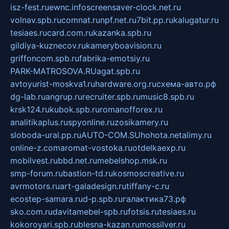
isz-fest.ru
ewnc.info
screensaver-clock.net.ru
volnav.spb.ru
comnat.ru
npf.net.ru
7bit.pp.ru
kalugatur.ru
tesiaes.ru
card.com.ru
kazanka.spb.ru
gildiya-kuznecov.ru
kameryboavision.ru
griffoncom.spb.ru
fabrika-emotsiy.ru
PARK-MATROSOVA.RU
agat.spb.ru
avtoyurist-moskva1.ru
hardware.org.ru
схема-авто.рф
dg-lab.ru
angrup.ru
recruiter.spb.ru
music8.spb.ru
krsk124.ru
kubok.spb.ru
romanofforex.ru
analitikaplus.ru
spyonline.ru
zosikamery.ru
sloboda-ural.pp.ru
AUTO-COM.SU
hohota.net
alimy.ru
online-z.com
aromat-vostoka.ru
otdelkaexp.ru
mobilvest.ru
bbd.net.ru
mebelshop.msk.ru
smp-forum.ru
bastion-td.ru
kosmoscreative.ru
avrmotors.ru
art-galadesign.ru
tiffany-c.ru
ecostep-samara.ru
d-p.spb.ru
галактика73.рф
sko.com.ru
davitamebel-spb.ru
fotsis.ru
tesiaes.ru
kokoroyari.spb.ru
blesna-kazan.ru
mossilver.ru