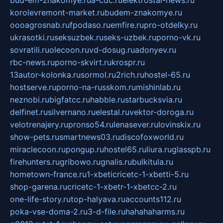
bud-em-znakomye.ru
a-cdc.ru
elektrostal-news.ru
korolevremont-market.ru
budem-znakomye.ru
oooagrosnab.ru
fpodaso.ru
emfire.ru
pro-otdelky.ru
ukrasotki.ru
seksuzbek.ru
seks-uzbek.ru
porno-vk.ru
sovratili.ru
olecoon.ru
vd-dosug.ru
adonyev.ru
rbc-news.ru
porno-skvirt.ru
krospr.ru
13autor-kolonka.ru
sormol.ru
2rich.ru
hostel-65.ru
hostserve.ru
porno-na-russkom.ru
mishinlab.ru
neznobi.ru
bigfatcc.ru
habble.ru
starbucksvia.ru
delfinet.ru
silvernano.ru
elestal.ru
vektor-doroga.ru
velotrenajery.ru
pronso54.ru
lenasever.ru
lovinskix.ru
show-pets.ru
smartnews03.ru
discofoxworld.ru
miraclecoon.ru
pongup.ru
hostel65.ru
liura.ru
glasspb.ru
firehunters.ru
gribowo.ru
gnalis.ru
bulkitula.ru
hometown-france.ru
1-xbeticricetc-1-xbetti-5.ru
shop-garena.ru
cricetc-1-xbetr-1-xbetcc-2.ru
one-life-story.ru
top-halyava.ru
accounts112.ru
poka-vse-doma-2.ru
3-d-file.ru
hahahaharms.ru