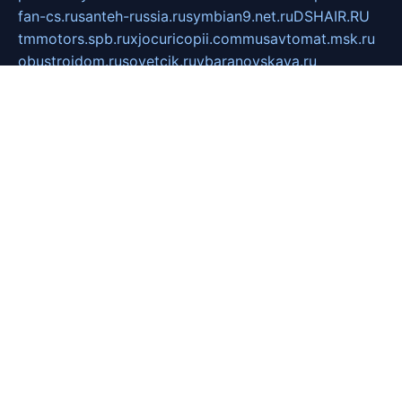
fan-cs.ru
santeh-russia.ru
symbian9.net.ru
DSHAIR.RU
tmmotors.spb.ru
xjocuricopii.com
musavtomat.msk.ru
obustrojdom.ru
sovetcik.ru
ybaranovskaya.ru
ppknews.ru
cult-alshei.ru
JAPANRUSSIA.RU
proekciyamebel.ru
imper-finans.ru
rim.org.ru
glamourai.ru
brassminus.ru
zabor-pro.ru
ftn.pp.ru
dorogoe58.ru
laimengpacker.ru
kuzova-zapchasti.ru
sageerp.ru
taxodrom.ru
dsrazvitie.ru
hardcity.net.ru
ratinghomegames.ru
topservice25.ru
gubernyan.ru
gtglasslined.ru
ii4.ru
tssport.spb.ru
andorra24.com
blackwallstreet.ru
oboimos.ru
optim-doors.com.ru
ikuch.ru
nycr.org.ru
npa21.ru
vremya-ch.spb.ru
desert000.ru
ivtorgi.ru
ifiori.ru
catalog-statei.ru
dcv.org.ru
spetsmaster174.ru
ipkameryhiseeu.ru
dum26.ru
ruspol.spb.ru
fr-opendp.ru
kam-solnyshko.ru
cheyenne-arapaho.ru
sevzapmetal.spb.ru
ted-lapidus.spb.ru
parasite-eliminator.ru
sigma-complete.ru
modernworld.ru
dama-moda.ru