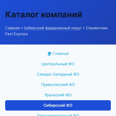
Каталог компаний
Главная
»
Сибирский федеральный округ
» Справочник
Fast Express
🏠 Главная
Центральный ФО
Северо-Западный ФО
Приволжский ФО
Уральский ФО
Сибирский ФО
Дальневосточный ФО