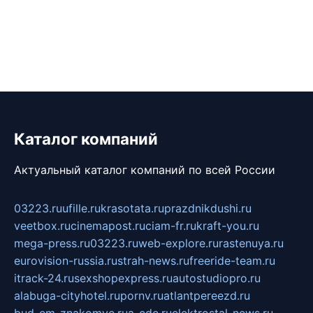
Каталог компаний
Актуальный каталог компаний по всей России
03223.ru
ufille.ru
krasotata.ru
prazdnikdushi.ru
veetbox.ru
cinemapost.ru
ciam-fr.ru
kraft-you.ru
mega-press.ru
03223.ru
web-explore.ru
rastenuya.ru
eurovision-russia.ru
strah-news.ru
freeride-team.ru
itrack-24.ru
sexshopexpress.ru
autostudiopro.ru
alabuga-cityhotel.ru
pornv.ru
atlantpereezd.ru