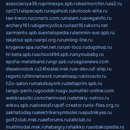
associaciya39.ru
primexpo.spb.ru
bezmorchin.ru
ia2.ru
cpt21.ru
ispecspb.ru
regahost.ru
kolosok-elita.ru
tae-kwon.ru
consrio.com.ru
insiam.ru
avegainfo.ru
archery161.ru
bigencyclica.ru
vlast16.ru
korru.net
sarmiento.spb.su
extelopedia.ru
lammin-suo.spb.ru
iskatour.spb.ru
snpi.org.ru
running-line.ru
krygeva-spa.ru
chel.net.ru
rust-loco.ru
dugshop.ru
hl-beta.spb.ru
school494.spb.ru
mymubaby.ru
epoha-metalband.ru
ngr.spb.ru
rusgosnews.com
dieselvostok.ru
24hostel.msk.ru
w-dev.ru
f-ship.ru
regsmi.ru
filmnetwork.ru
malinasp.ru
kinosvin.ru
h2o-salon.ru
malutkayork.ru
deltaprim.spb.ru
tango-perm.ru
gooddir.ru
sgv.su
multiki-online.com
webkrasotki.com
cherinvest.ru
detskiy-ostrov.ru
ankou.spb.ru
alvesta1.ru
pdf-creator.ru
nix-files.org.ru
sakhatoday.ru
elektrikersymboler.ru
sputnikyes.ru
golf2club.msk.ru
aeforums.ru
zallclub.ru
multimodal.msk.ru
habaigry.ru
haikko.ru
sobakopedia.ru