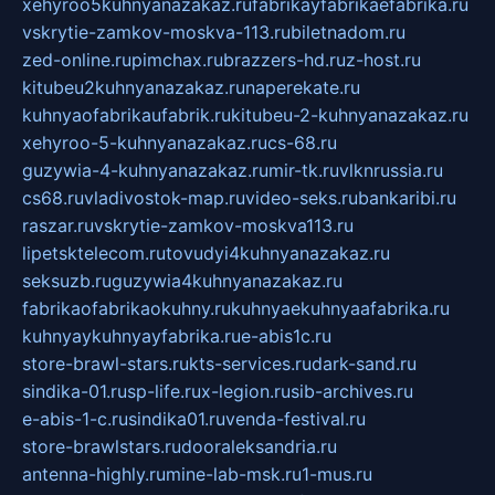
xehyroo5kuhnyanazakaz.ru
fabrikayfabrikaefabrika.ru
vskrytie-zamkov-moskva-113.ru
biletnadom.ru
zed-online.ru
pimchax.ru
brazzers-hd.ru
z-host.ru
kitubeu2kuhnyanazakaz.ru
naperekate.ru
kuhnyaofabrikaufabrik.ru
kitubeu-2-kuhnyanazakaz.ru
xehyroo-5-kuhnyanazakaz.ru
cs-68.ru
guzywia-4-kuhnyanazakaz.ru
mir-tk.ru
vlknrussia.ru
cs68.ru
vladivostok-map.ru
video-seks.ru
bankaribi.ru
raszar.ru
vskrytie-zamkov-moskva113.ru
lipetsktelecom.ru
tovudyi4kuhnyanazakaz.ru
seksuzb.ru
guzywia4kuhnyanazakaz.ru
fabrikaofabrikaokuhny.ru
kuhnyaekuhnyaafabrika.ru
kuhnyaykuhnyayfabrika.ru
e-abis1c.ru
store-brawl-stars.ru
kts-services.ru
dark-sand.ru
sindika-01.ru
sp-life.ru
x-legion.ru
sib-archives.ru
e-abis-1-c.ru
sindika01.ru
venda-festival.ru
store-brawlstars.ru
dooraleksandria.ru
antenna-highly.ru
mine-lab-msk.ru
1-mus.ru