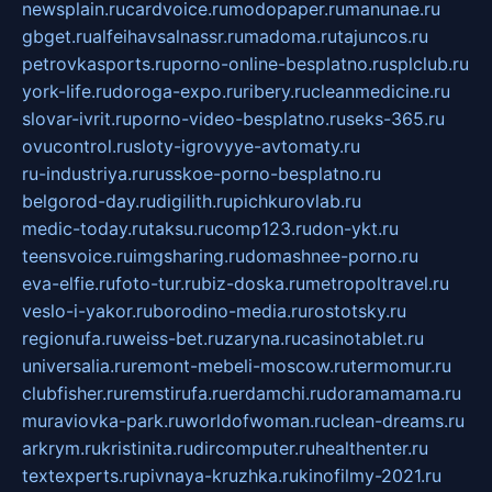
newsplain.ru
cardvoice.ru
modopaper.ru
manunae.ru
gbget.ru
alfeihavsalnassr.ru
madoma.ru
tajuncos.ru
petrovkasports.ru
porno-online-besplatno.ru
splclub.ru
york-life.ru
doroga-expo.ru
ribery.ru
cleanmedicine.ru
slovar-ivrit.ru
porno-video-besplatno.ru
seks-365.ru
ovucontrol.ru
sloty-igrovyye-avtomaty.ru
ru-industriya.ru
russkoe-porno-besplatno.ru
belgorod-day.ru
digilith.ru
pichkurovlab.ru
medic-today.ru
taksu.ru
comp123.ru
don-ykt.ru
teensvoice.ru
imgsharing.ru
domashnee-porno.ru
eva-elfie.ru
foto-tur.ru
biz-doska.ru
metropoltravel.ru
veslo-i-yakor.ru
borodino-media.ru
rostotsky.ru
regionufa.ru
weiss-bet.ru
zaryna.ru
casinotablet.ru
universalia.ru
remont-mebeli-moscow.ru
termomur.ru
clubfisher.ru
remstirufa.ru
erdamchi.ru
doramamama.ru
muraviovka-park.ru
worldofwoman.ru
clean-dreams.ru
arkrym.ru
kristinita.ru
dircomputer.ru
healthenter.ru
textexperts.ru
pivnaya-kruzhka.ru
kinofilmy-2021.ru