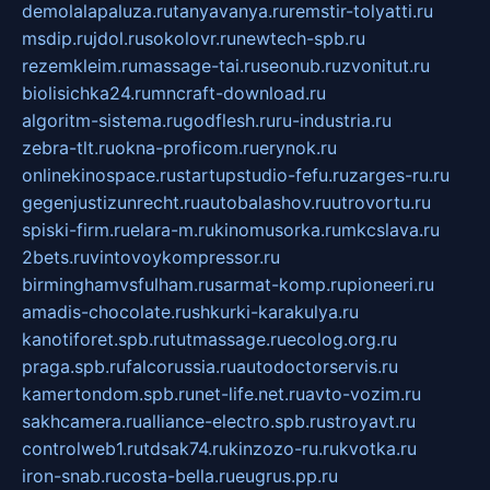
demolalapaluza.ru
tanyavanya.ru
remstir-tolyatti.ru
msdip.ru
jdol.ru
sokolovr.ru
newtech-spb.ru
rezemkleim.ru
massage-tai.ru
seonub.ru
zvonitut.ru
biolisichka24.ru
mncraft-download.ru
algoritm-sistema.ru
godflesh.ru
ru-industria.ru
zebra-tlt.ru
okna-proficom.ru
erynok.ru
onlinekinospace.ru
startupstudio-fefu.ru
zarges-ru.ru
gegenjustizunrecht.ru
autobalashov.ru
utrovortu.ru
spiski-firm.ru
elara-m.ru
kinomusorka.ru
mkcslava.ru
2bets.ru
vintovoykompressor.ru
birminghamvsfulham.ru
sarmat-komp.ru
pioneeri.ru
amadis-chocolate.ru
shkurki-karakulya.ru
kanotiforet.spb.ru
tutmassage.ru
ecolog.org.ru
praga.spb.ru
falcorussia.ru
autodoctorservis.ru
kamertondom.spb.ru
net-life.net.ru
avto-vozim.ru
sakhcamera.ru
alliance-electro.spb.ru
stroyavt.ru
controlweb1.ru
tdsak74.ru
kinzozo-ru.ru
kvotka.ru
iron-snab.ru
costa-bella.ru
eugrus.pp.ru