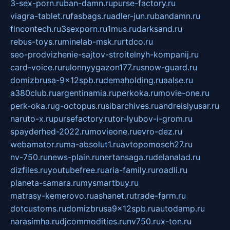
3-sex-porn.ru
ban-damn.ru
purse-factory.ru
viagra-tablet.ru
fasbags.ru
adler-jun.ru
bandamn.ru
fincontech.ru
3sexporn.ru
1mus.ru
darksand.ru
rebus-toys.ru
minelab-msk.ru
rtdco.ru
seo-prodvizhenie-sajtov-stroitelnyh-kompanij.ru
card-voice.ru
rulonnyygazon177.ru
snow-guard.ru
domizbrusa-9x12spb.ru
demaholding.ru
aalse.ru
a380club.ru
argentinamia.ru
perkoka.ru
movie-one.ru
perk-oka.ru
g-octopus.ru
sibarchives.ru
andreislyusar.ru
naruto-x.ru
pursefactory.ru
tor-lyubov-i-grom.ru
spayderhed-2022.ru
movieone.ru
evro-dez.ru
webamator.ru
ma-absolut1.ru
avtopomosch27.ru
nv-750.ru
news-plain.ru
nertansaga.ru
delanalad.ru
dizfiles.ru
youtubefree.ru
aria-family.ru
roadli.ru
planeta-samara.ru
mysmartbuy.ru
matrasy-kemerovo.ru
ashanet.ru
trade-farm.ru
dotcustoms.ru
domizbrusa9x12spb.ru
autodamp.ru
narasimha.ru
djcommodities.ru
nv750.ru
x-ton.ru