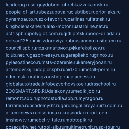
lenderoq.ru
sergeydobrin.ru
tochkazvuka.msk.ru
people-of-art.ru
bezzubova.ru
clubtibet.ru
orior-aks.ru
dynamoauto.ru
szk-favorit.ru
carlines.ru
flatnsk.ru
kingbolenskaner.ru
alex-motor.ru
astroline.net.ru
act1.spb.ru
polyglot.com.ru
gidlipetsk.ru
ooo-driada.ru
detsad125.ru
mir-zdoroviya.ru
bruslanovo.ru
siterem.ru
council.spb.ru
лодкипатриот.рф
kafekolizey.ru
iclub.net.ru
gazon-easy.ru
sugarepilekb.ru
grinox.ru
pylesostineco.ru
msts-ozarenie.ru
kameryjooan.ru
artemovskij.ru
dopler.spb.ru
aid70.ru
metall-perm.ru
ndm.msk.ru
ratingzooshop.ru
apiaccess.ru
globalautotrade.info
bezverhovskoe.ru
drsschool.ru
ZOOSMART.SPB.RU
dalakony.ru
medikijob.ru
remontt.spb.ru
photostudia.spb.ru
myragon.ru
terramia.ru
academy62.ru
gardengallereya.ru
rti.com.ru
artem-news.ru
biserinca.ru
krasnodarkurort.com
imshowtv.ru
mebel-v-tule.ru
mobtopik.ru
pcsecurity.net.ru
tool-sib.ru
multimetrunit.ru
sp-tour.ru