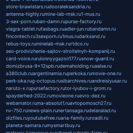
store-brawlstars.ru
dooraleksandria.ru
antenna-highly.ru
mine-lab-msk.ru
1-mus.ru
3-sex-porn.ru
ban-damn.ru
purse-factory.ru
viagra-tablet.ru
fasbags.ru
adler-jun.ru
bandamn.ru
fincontech.ru
3sexporn.ru
1mus.ru
darksand.ru
rebus-toys.ru
minelab-msk.ru
rtdco.ru
seo-prodvizhenie-sajtov-stroitelnyh-kompanij.ru
card-voice.ru
rulonnyygazon177.ru
snow-guard.ru
domizbrusa-9x12spb.ru
demaholding.ru
aalse.ru
a380club.ru
argentinamia.ru
perkoka.ru
movie-one.ru
perk-oka.ru
g-octopus.ru
sibarchives.ru
andreislyusar.ru
naruto-x.ru
pursefactory.ru
tor-lyubov-i-grom.ru
spayderhed-2022.ru
movieone.ru
evro-dez.ru
webamator.ru
ma-absolut1.ru
avtopomosch27.ru
nv-750.ru
news-plain.ru
nertansaga.ru
delanalad.ru
dizfiles.ru
youtubefree.ru
aria-family.ru
roadli.ru
planeta-samara.ru
mysmartbuy.ru
matrasy-kemerovo.ru
ashanet.ru
trade-farm.ru