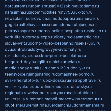
dotcustoms.ru
domizbrusa9x12spb.ru
autodamp.ru
narasimha.ru
djcommodities.ru
nv750.ru
x-ton.ru
newsplain.ru
cardvoice.ru
modopaper.ru
manunae.ru
gbget.ru
alfeihavsalnassr.ru
madoma.ru
tajuncos.ru
petrovkasports.ru
porno-online-besplatno.ru
splclub.ru
york-life.ru
doroga-expo.ru
ribery.ru
cleanmedicine.ru
slovar-ivrit.ru
porno-video-besplatno.ru
seks-365.ru
ovucontrol.ru
sloty-igrovyye-avtomaty.ru
ru-industriya.ru
russkoe-porno-besplatno.ru
belgorod-day.ru
digilith.ru
pichkurovlab.ru
medic-today.ru
taksu.ru
comp123.ru
don-ykt.ru
teensvoice.ru
imgsharing.ru
domashnee-porno.ru
eva-elfie.ru
foto-tur.ru
biz-doska.ru
metropoltravel.ru
veslo-i-yakor.ru
borodino-media.ru
rostotsky.ru
regionufa.ru
weiss-bet.ru
zaryna.ru
casinotablet.ru
universalia.ru
remont-mebeli-moscow.ru
termomur.ru
clubfisher.ru
remstirufa.ru
erdamchi.ru
doramamama.ru