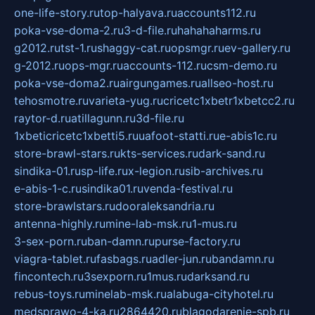
one-life-story.ru
top-halyava.ru
accounts112.ru
poka-vse-doma-2.ru
3-d-file.ru
hahahaharms.ru
g2012.ru
tst-1.ru
shaggy-cat.ru
opsmgr.ru
ev-gallery.ru
g-2012.ru
ops-mgr.ru
accounts-112.ru
csm-demo.ru
poka-vse-doma2.ru
airgungames.ru
allseo-host.ru
tehosmotre.ru
varieta-yug.ru
cricetc1xbetr1xbetcc2.ru
raytor-d.ru
atillagunn.ru
3d-file.ru
1xbeticricetc1xbetti5.ru
uafoot-statti.ru
e-abis1c.ru
store-brawl-stars.ru
kts-services.ru
dark-sand.ru
sindika-01.ru
sp-life.ru
x-legion.ru
sib-archives.ru
e-abis-1-c.ru
sindika01.ru
venda-festival.ru
store-brawlstars.ru
dooraleksandria.ru
antenna-highly.ru
mine-lab-msk.ru
1-mus.ru
3-sex-porn.ru
ban-damn.ru
purse-factory.ru
viagra-tablet.ru
fasbags.ru
adler-jun.ru
bandamn.ru
fincontech.ru
3sexporn.ru
1mus.ru
darksand.ru
rebus-toys.ru
minelab-msk.ru
alabuga-cityhotel.ru
medsprawo-4-ka.ru
2864420.ru
blagodarenie-spb.ru