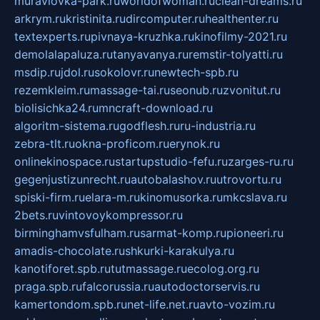
muraviovka-park.ru
worldofwoman.ru
clean-dreams.ru
arkrym.ru
kristinita.ru
dircomputer.ru
healthenter.ru
textexperts.ru
pivnaya-kruzhka.ru
kinofilmy-2021.ru
demolalapaluza.ru
tanyavanya.ru
remstir-tolyatti.ru
msdip.ru
jdol.ru
sokolovr.ru
newtech-spb.ru
rezemkleim.ru
massage-tai.ru
seonub.ru
zvonitut.ru
biolisichka24.ru
mncraft-download.ru
algoritm-sistema.ru
godflesh.ru
ru-industria.ru
zebra-tlt.ru
okna-proficom.ru
erynok.ru
onlinekinospace.ru
startupstudio-fefu.ru
zarges-ru.ru
gegenjustizunrecht.ru
autobalashov.ru
utrovortu.ru
spiski-firm.ru
elara-m.ru
kinomusorka.ru
mkcslava.ru
2bets.ru
vintovoykompressor.ru
birminghamvsfulham.ru
sarmat-komp.ru
pioneeri.ru
amadis-chocolate.ru
shkurki-karakulya.ru
kanotiforet.spb.ru
tutmassage.ru
ecolog.org.ru
praga.spb.ru
falcorussia.ru
autodoctorservis.ru
kamertondom.spb.ru
net-life.net.ru
avto-vozim.ru