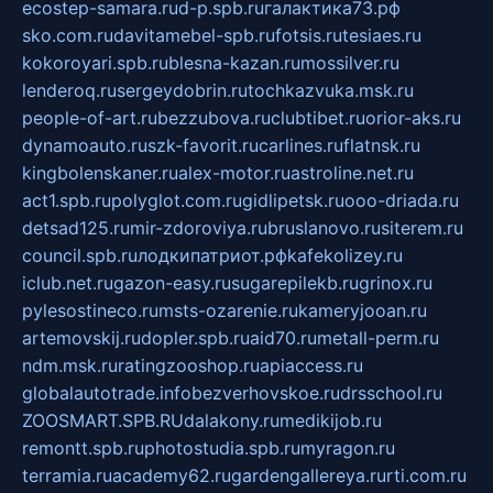
ecostep-samara.ru
d-p.spb.ru
галактика73.рф
sko.com.ru
davitamebel-spb.ru
fotsis.ru
tesiaes.ru
kokoroyari.spb.ru
blesna-kazan.ru
mossilver.ru
lenderoq.ru
sergeydobrin.ru
tochkazvuka.msk.ru
people-of-art.ru
bezzubova.ru
clubtibet.ru
orior-aks.ru
dynamoauto.ru
szk-favorit.ru
carlines.ru
flatnsk.ru
kingbolenskaner.ru
alex-motor.ru
astroline.net.ru
act1.spb.ru
polyglot.com.ru
gidlipetsk.ru
ooo-driada.ru
detsad125.ru
mir-zdoroviya.ru
bruslanovo.ru
siterem.ru
council.spb.ru
лодкипатриот.рф
kafekolizey.ru
iclub.net.ru
gazon-easy.ru
sugarepilekb.ru
grinox.ru
pylesostineco.ru
msts-ozarenie.ru
kameryjooan.ru
artemovskij.ru
dopler.spb.ru
aid70.ru
metall-perm.ru
ndm.msk.ru
ratingzooshop.ru
apiaccess.ru
globalautotrade.info
bezverhovskoe.ru
drsschool.ru
ZOOSMART.SPB.RU
dalakony.ru
medikijob.ru
remontt.spb.ru
photostudia.spb.ru
myragon.ru
terramia.ru
academy62.ru
gardengallereya.ru
rti.com.ru