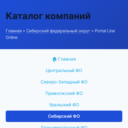
Каталог компаний
Главная
»
Сибирский федеральный округ
» Portal Line
Online
🏠 Главная
Центральный ФО
Северо-Западный ФО
Приволжский ФО
Уральский ФО
Сибирский ФО
Дальневосточный ФО