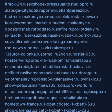
itrack-24.ru
sexshopexpress.ru
autostudiopro.ru
alabuga-cityhotel.ru
pornv.ru
atlantpereezd.ru
bud-em-znakomye.ru
a-cdc.ru
elektrostal-news.ru
korolevremont-market.ru
budem-znakomye.ru
oooagrosnab.ru
fpodaso.ru
emfire.ru
pro-otdelky.ru
ukrasotki.ru
seksuzbek.ru
seks-uzbek.ru
porno-vk.ru
sovratili.ru
olecoon.ru
vd-dosug.ru
adonyev.ru
rbc-news.ru
porno-skvirt.ru
krospr.ru
13autor-kolonka.ru
sormol.ru
2rich.ru
hostel-65.ru
hostserve.ru
porno-na-russkom.ru
mishinlab.ru
neznobi.ru
bigfatcc.ru
habble.ru
starbucksvia.ru
delfinet.ru
silvernano.ru
elestal.ru
vektor-doroga.ru
velotrenajery.ru
pronso54.ru
lenasever.ru
lovinskix.ru
show-pets.ru
smartnews03.ru
discofoxworld.ru
miraclecoon.ru
pongup.ru
hostel65.ru
liura.ru
glasspb.ru
firehunters.ru
gribowo.ru
gnalis.ru
bulkitula.ru
hometown-france.ru
1-xbeticricetc-1-xbetti-5.ru
shop-garena.ru
cricetc-1-xbetr-1-xbetcc-2.ru