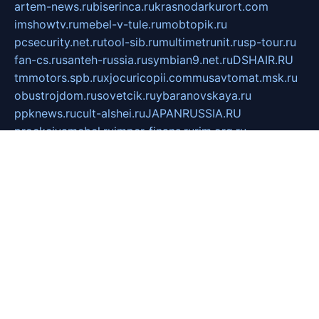
artem-news.ru
biserinca.ru
krasnodarkurort.com
imshowtv.ru
mebel-v-tule.ru
mobtopik.ru
pcsecurity.net.ru
tool-sib.ru
multimetrunit.ru
sp-tour.ru
fan-cs.ru
santeh-russia.ru
symbian9.net.ru
DSHAIR.RU
tmmotors.spb.ru
xjocuricopii.com
musavtomat.msk.ru
obustrojdom.ru
sovetcik.ru
ybaranovskaya.ru
ppknews.ru
cult-alshei.ru
JAPANRUSSIA.RU
proekciyamebel.ru
imper-finans.ru
rim.org.ru
glamourai.ru
brassminus.ru
zabor-pro.ru
ftn.pp.ru
dorogoe58.ru
laimengpacker.ru
kuzova-zapchasti.ru
sageerp.ru
taxodrom.ru
dsrazvitie.ru
hardcity.net.ru
ratinghomegames.ru
topservice25.ru
gubernyan.ru
gtglasslined.ru
ii4.ru
tssport.spb.ru
andorra24.com
blackwallstreet.ru
oboimos.ru
optim-doors.com.ru
ikuch.ru
nycr.org.ru
npa21.ru
vremya-ch.spb.ru
desert000.ru
ivtorgi.ru
ifiori.ru
catalog-statei.ru
dcv.org.ru
spetsmaster174.ru
ipkameryhiseeu.ru
dum26.ru
ruspol.spb.ru
fr-opendp.ru
kam-solnyshko.ru