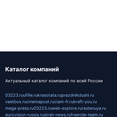
Каталог компаний
Актуальный каталог компаний по всей России
03223.ru
ufille.ru
krasotata.ru
prazdnikdushi.ru
veetbox.ru
cinemapost.ru
ciam-fr.ru
kraft-you.ru
mega-press.ru
03223.ru
web-explore.ru
rastenuya.ru
eurovision-russia.ru
strah-news.ru
freeride-team.ru