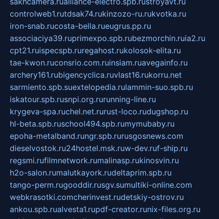
sakhcamera.ru
alliance-electro.spb.ru
stroyavt.ru
controlweb1.ru
tdsak74.ru
kinzozo-ru.ru
kvotka.ru
iron-snab.ru
costa-bella.ru
eugrus.pp.ru
associaciya39.ru
primexpo.spb.ru
bezmorchin.ru
ia2.ru
cpt21.ru
ispecspb.ru
regahost.ru
kolosok-elita.ru
tae-kwon.ru
consrio.com.ru
insiam.ru
avegainfo.ru
archery161.ru
bigencyclica.ru
vlast16.ru
korru.net
sarmiento.spb.su
extelopedia.ru
lammin-suo.spb.ru
iskatour.spb.ru
snpi.org.ru
running-line.ru
krygeva-spa.ru
chel.net.ru
rust-loco.ru
dugshop.ru
hl-beta.spb.ru
school494.spb.ru
mymubaby.ru
epoha-metalband.ru
ngr.spb.ru
rusgosnews.com
dieselvostok.ru
24hostel.msk.ru
w-dev.ru
f-ship.ru
regsmi.ru
filmnetwork.ru
malinasp.ru
kinosvin.ru
h2o-salon.ru
malutkayork.ru
deltaprim.spb.ru
tango-perm.ru
gooddir.ru
sgv.su
multiki-online.com
webkrasotki.com
cherinvest.ru
detskiy-ostrov.ru
ankou.spb.ru
alvesta1.ru
pdf-creator.ru
nix-files.org.ru