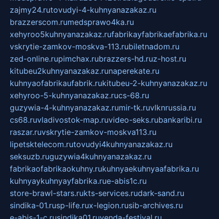
zajmy24.ru
tovudyi-4-kuhnyanazakaz.ru
brazzerscom.ru
medsprawo4ka.ru
xehyroo5kuhnyanazakaz.ru
fabrikayfabrikaefabrika.ru
vskrytie-zamkov-moskva-113.ru
biletnadom.ru
zed-online.ru
pimchax.ru
brazzers-hd.ru
z-host.ru
kitubeu2kuhnyanazakaz.ru
naperekate.ru
kuhnyaofabrikaufabrik.ru
kitubeu-2-kuhnyanazakaz.ru
xehyroo-5-kuhnyanazakaz.ru
cs-68.ru
guzywia-4-kuhnyanazakaz.ru
mir-tk.ru
vlknrussia.ru
cs68.ru
vladivostok-map.ru
video-seks.ru
bankaribi.ru
raszar.ru
vskrytie-zamkov-moskva113.ru
lipetsktelecom.ru
tovudyi4kuhnyanazakaz.ru
seksuzb.ru
guzywia4kuhnyanazakaz.ru
fabrikaofabrikaokuhny.ru
kuhnyaekuhnyaafabrika.ru
kuhnyaykuhnyayfabrika.ru
e-abis1c.ru
store-brawl-stars.ru
kts-services.ru
dark-sand.ru
sindika-01.ru
sp-life.ru
x-legion.ru
sib-archives.ru
e-abis-1-c.ru
sindika01.ru
venda-festival.ru