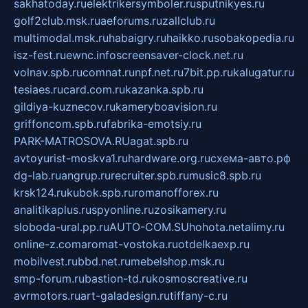
sakhatoday.ru
elektrikersymboler.ru
sputnikyes.ru
golf2club.msk.ru
aeforums.ru
zallclub.ru
multimodal.msk.ru
habaigry.ru
haikko.ru
sobakopedia.ru
isz-fest.ru
ewnc.info
screensaver-clock.net.ru
volnav.spb.ru
comnat.ru
npf.net.ru
7bit.pp.ru
kalugatur.ru
tesiaes.ru
card.com.ru
kazanka.spb.ru
gildiya-kuznecov.ru
kameryboavision.ru
griffoncom.spb.ru
fabrika-emotsiy.ru
PARK-MATROSOVA.RU
agat.spb.ru
avtoyurist-moskva1.ru
hardware.org.ru
схема-авто.рф
dg-lab.ru
angrup.ru
recruiter.spb.ru
music8.spb.ru
krsk124.ru
kubok.spb.ru
romanofforex.ru
analitikaplus.ru
spyonline.ru
zosikamery.ru
sloboda-ural.pp.ru
AUTO-COM.SU
hohota.net
alimy.ru
online-z.com
aromat-vostoka.ru
otdelkaexp.ru
mobilvest.ru
bbd.net.ru
mebelshop.msk.ru
smp-forum.ru
bastion-td.ru
kosmoscreative.ru
avrmotors.ru
art-galadesign.ru
tiffany-c.ru