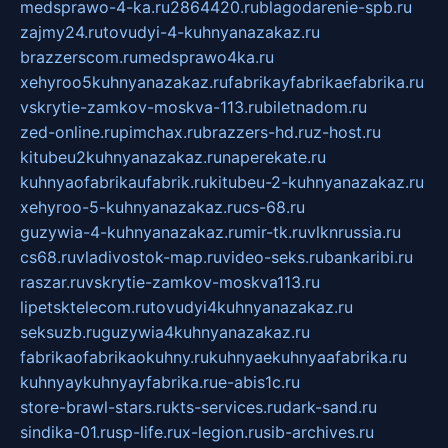
medsprawo-4-ka.ru
2864420.ru
blagodarenie-spb.ru
zajmy24.ru
tovudyi-4-kuhnyanazakaz.ru
brazzerscom.ru
medsprawo4ka.ru
xehyroo5kuhnyanazakaz.ru
fabrikayfabrikaefabrika.ru
vskrytie-zamkov-moskva-113.ru
biletnadom.ru
zed-online.ru
pimchax.ru
brazzers-hd.ru
z-host.ru
kitubeu2kuhnyanazakaz.ru
naperekate.ru
kuhnyaofabrikaufabrik.ru
kitubeu-2-kuhnyanazakaz.ru
xehyroo-5-kuhnyanazakaz.ru
cs-68.ru
guzywia-4-kuhnyanazakaz.ru
mir-tk.ru
vlknrussia.ru
cs68.ru
vladivostok-map.ru
video-seks.ru
bankaribi.ru
raszar.ru
vskrytie-zamkov-moskva113.ru
lipetsktelecom.ru
tovudyi4kuhnyanazakaz.ru
seksuzb.ru
guzywia4kuhnyanazakaz.ru
fabrikaofabrikaokuhny.ru
kuhnyaekuhnyaafabrika.ru
kuhnyaykuhnyayfabrika.ru
e-abis1c.ru
store-brawl-stars.ru
kts-services.ru
dark-sand.ru
sindika-01.ru
sp-life.ru
x-legion.ru
sib-archives.ru