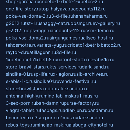
shop-garena.ru
cricetc-1-xbetr-1-xbetcc-2.ru
one-life-story.ru
top-halyava.ru
accounts112.ru
poka-vse-doma-2.ru
3-d-file.ru
hahahaharms.ru
g2012.ru
tst-1.ru
shaggy-cat.ru
opsmgr.ru
ev-gallery.ru
g-2012.ru
ops-mgr.ru
accounts-112.ru
csm-demo.ru
poka-vse-doma2.ru
airgungames.ru
allseo-host.ru
tehosmotre.ru
varieta-yug.ru
cricetc1xbetr1xbetcc2.ru
raytor-d.ru
atillagunn.ru
3d-file.ru
1xbeticricetc1xbetti5.ru
uafoot-statti.ru
e-abis1c.ru
store-brawl-stars.ru
kts-services.ru
dark-sand.ru
sindika-01.ru
sp-life.ru
x-legion.ru
sib-archives.ru
e-abis-1-c.ru
sindika01.ru
venda-festival.ru
store-brawlstars.ru
dooraleksandria.ru
antenna-highly.ru
mine-lab-msk.ru
1-mus.ru
3-sex-porn.ru
ban-damn.ru
purse-factory.ru
viagra-tablet.ru
fasbags.ru
adler-jun.ru
bandamn.ru
fincontech.ru
3sexporn.ru
1mus.ru
darksand.ru
rebus-toys.ru
minelab-msk.ru
alabuga-cityhotel.ru