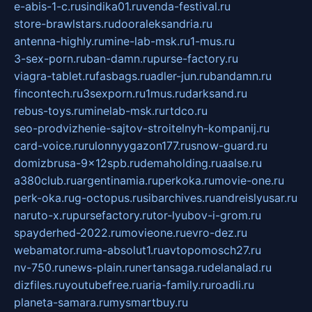
e-abis-1-c.ru
sindika01.ru
venda-festival.ru
store-brawlstars.ru
dooraleksandria.ru
antenna-highly.ru
mine-lab-msk.ru
1-mus.ru
3-sex-porn.ru
ban-damn.ru
purse-factory.ru
viagra-tablet.ru
fasbags.ru
adler-jun.ru
bandamn.ru
fincontech.ru
3sexporn.ru
1mus.ru
darksand.ru
rebus-toys.ru
minelab-msk.ru
rtdco.ru
seo-prodvizhenie-sajtov-stroitelnyh-kompanij.ru
card-voice.ru
rulonnyygazon177.ru
snow-guard.ru
domizbrusa-9x12spb.ru
demaholding.ru
aalse.ru
a380club.ru
argentinamia.ru
perkoka.ru
movie-one.ru
perk-oka.ru
g-octopus.ru
sibarchives.ru
andreislyusar.ru
naruto-x.ru
pursefactory.ru
tor-lyubov-i-grom.ru
spayderhed-2022.ru
movieone.ru
evro-dez.ru
webamator.ru
ma-absolut1.ru
avtopomosch27.ru
nv-750.ru
news-plain.ru
nertansaga.ru
delanalad.ru
dizfiles.ru
youtubefree.ru
aria-family.ru
roadli.ru
planeta-samara.ru
mysmartbuy.ru