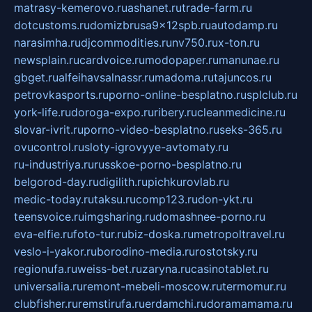
matrasy-kemerovo.ru
ashanet.ru
trade-farm.ru
dotcustoms.ru
domizbrusa9x12spb.ru
autodamp.ru
narasimha.ru
djcommodities.ru
nv750.ru
x-ton.ru
newsplain.ru
cardvoice.ru
modopaper.ru
manunae.ru
gbget.ru
alfeihavsalnassr.ru
madoma.ru
tajuncos.ru
petrovkasports.ru
porno-online-besplatno.ru
splclub.ru
york-life.ru
doroga-expo.ru
ribery.ru
cleanmedicine.ru
slovar-ivrit.ru
porno-video-besplatno.ru
seks-365.ru
ovucontrol.ru
sloty-igrovyye-avtomaty.ru
ru-industriya.ru
russkoe-porno-besplatno.ru
belgorod-day.ru
digilith.ru
pichkurovlab.ru
medic-today.ru
taksu.ru
comp123.ru
don-ykt.ru
teensvoice.ru
imgsharing.ru
domashnee-porno.ru
eva-elfie.ru
foto-tur.ru
biz-doska.ru
metropoltravel.ru
veslo-i-yakor.ru
borodino-media.ru
rostotsky.ru
regionufa.ru
weiss-bet.ru
zaryna.ru
casinotablet.ru
universalia.ru
remont-mebeli-moscow.ru
termomur.ru
clubfisher.ru
remstirufa.ru
erdamchi.ru
doramamama.ru