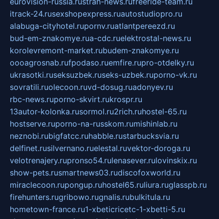
eurovision-russia.ru
strah-news.ru
freeride-team.ru
itrack-24.ru
sexshopexpress.ru
autostudiopro.ru
alabuga-cityhotel.ru
pornv.ru
atlantpereezd.ru
bud-em-znakomye.ru
a-cdc.ru
elektrostal-news.ru
korolevremont-market.ru
budem-znakomye.ru
oooagrosnab.ru
fpodaso.ru
emfire.ru
pro-otdelky.ru
ukrasotki.ru
seksuzbek.ru
seks-uzbek.ru
porno-vk.ru
sovratili.ru
olecoon.ru
vd-dosug.ru
adonyev.ru
rbc-news.ru
porno-skvirt.ru
krospr.ru
13autor-kolonka.ru
sormol.ru
2rich.ru
hostel-65.ru
hostserve.ru
porno-na-russkom.ru
mishinlab.ru
neznobi.ru
bigfatcc.ru
habble.ru
starbucksvia.ru
delfinet.ru
silvernano.ru
elestal.ru
vektor-doroga.ru
velotrenajery.ru
pronso54.ru
lenasever.ru
lovinskix.ru
show-pets.ru
smartnews03.ru
discofoxworld.ru
miraclecoon.ru
pongup.ru
hostel65.ru
liura.ru
glasspb.ru
firehunters.ru
gribowo.ru
gnalis.ru
bulkitula.ru
hometown-france.ru
1-xbeticricetc-1-xbetti-5.ru