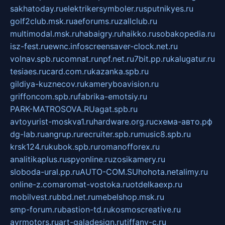
sakhatoday.ru
elektrikersymboler.ru
sputnikyes.ru
golf2club.msk.ru
aeforums.ru
zallclub.ru
multimodal.msk.ru
habaigry.ru
haikko.ru
sobakopedia.ru
isz-fest.ru
ewnc.info
screensaver-clock.net.ru
volnav.spb.ru
comnat.ru
npf.net.ru
7bit.pp.ru
kalugatur.ru
tesiaes.ru
card.com.ru
kazanka.spb.ru
gildiya-kuznecov.ru
kameryboavision.ru
griffoncom.spb.ru
fabrika-emotsiy.ru
PARK-MATROSOVA.RU
agat.spb.ru
avtoyurist-moskva1.ru
hardware.org.ru
схема-авто.рф
dg-lab.ru
angrup.ru
recruiter.spb.ru
music8.spb.ru
krsk124.ru
kubok.spb.ru
romanofforex.ru
analitikaplus.ru
spyonline.ru
zosikamery.ru
sloboda-ural.pp.ru
AUTO-COM.SU
hohota.net
alimy.ru
online-z.com
aromat-vostoka.ru
otdelkaexp.ru
mobilvest.ru
bbd.net.ru
mebelshop.msk.ru
smp-forum.ru
bastion-td.ru
kosmoscreative.ru
avrmotors.ru
art-galadesign.ru
tiffany-c.ru