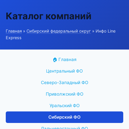
Каталог компаний
Главная
»
Сибирский федеральный округ
» Инфо Line
Express
🏠 Главная
Центральный ФО
Северо-Западный ФО
Приволжский ФО
Уральский ФО
Сибирский ФО
Дальневосточный ФО