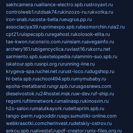
sakhcamera.ru
alliance-electro.spb.ru
stroyavt.ru
controlweb1.ru
tdsak74.ru
kinzozo-ru.ru
kvotka.ru
iron-snab.ru
costa-bella.ru
eugrus.pp.ru
associaciya39.ru
primexpo.spb.ru
bezmorchin.ru
ia2.ru
cpt21.ru
ispecspb.ru
regahost.ru
kolosok-elita.ru
tae-kwon.ru
consrio.com.ru
insiam.ru
avegainfo.ru
archery161.ru
bigencyclica.ru
vlast16.ru
korru.net
sarmiento.spb.su
extelopedia.ru
lammin-suo.spb.ru
iskatour.spb.ru
snpi.org.ru
running-line.ru
krygeva-spa.ru
chel.net.ru
rust-loco.ru
dugshop.ru
hl-beta.spb.ru
school494.spb.ru
mymubaby.ru
epoha-metalband.ru
ngr.spb.ru
rusgosnews.com
dieselvostok.ru
24hostel.msk.ru
w-dev.ru
f-ship.ru
regsmi.ru
filmnetwork.ru
malinasp.ru
kinosvin.ru
h2o-salon.ru
malutkayork.ru
deltaprim.spb.ru
tango-perm.ru
gooddir.ru
sgv.su
multiki-online.com
webkrasotki.com
cherinvest.ru
detskiy-ostrov.ru
ankou.spb.ru
alvesta1.ru
pdf-creator.ru
nix-files.org.ru