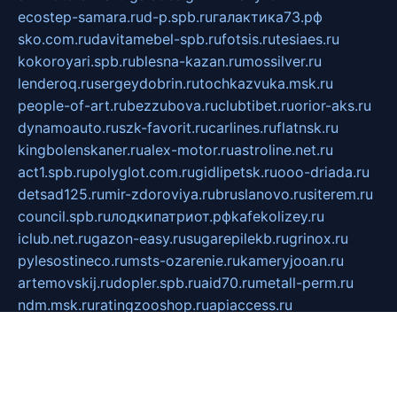
ecostep-samara.ru
d-p.spb.ru
галактика73.рф
sko.com.ru
davitamebel-spb.ru
fotsis.ru
tesiaes.ru
kokoroyari.spb.ru
blesna-kazan.ru
mossilver.ru
lenderoq.ru
sergeydobrin.ru
tochkazvuka.msk.ru
people-of-art.ru
bezzubova.ru
clubtibet.ru
orior-aks.ru
dynamoauto.ru
szk-favorit.ru
carlines.ru
flatnsk.ru
kingbolenskaner.ru
alex-motor.ru
astroline.net.ru
act1.spb.ru
polyglot.com.ru
gidlipetsk.ru
ooo-driada.ru
detsad125.ru
mir-zdoroviya.ru
bruslanovo.ru
siterem.ru
council.spb.ru
лодкипатриот.рф
kafekolizey.ru
iclub.net.ru
gazon-easy.ru
sugarepilekb.ru
grinox.ru
pylesostineco.ru
msts-ozarenie.ru
kameryjooan.ru
artemovskij.ru
dopler.spb.ru
aid70.ru
metall-perm.ru
ndm.msk.ru
ratingzooshop.ru
apiaccess.ru
globalautotrade.info
bezverhovskoe.ru
drsschool.ru
ZOOSMART.SPB.RU
dalakony.ru
medikijob.ru
remontt.spb.ru
photostudia.spb.ru
myragon.ru
terramia.ru
academy62.ru
gardengallereya.ru
rti.com.ru