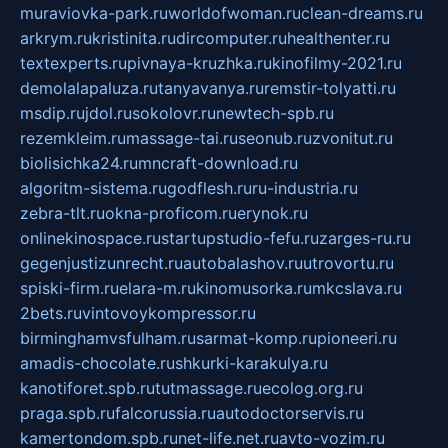
muraviovka-park.ru
worldofwoman.ru
clean-dreams.ru
arkrym.ru
kristinita.ru
dircomputer.ru
healthenter.ru
textexperts.ru
pivnaya-kruzhka.ru
kinofilmy-2021.ru
demolalapaluza.ru
tanyavanya.ru
remstir-tolyatti.ru
msdip.ru
jdol.ru
sokolovr.ru
newtech-spb.ru
rezemkleim.ru
massage-tai.ru
seonub.ru
zvonitut.ru
biolisichka24.ru
mncraft-download.ru
algoritm-sistema.ru
godflesh.ru
ru-industria.ru
zebra-tlt.ru
okna-proficom.ru
erynok.ru
onlinekinospace.ru
startupstudio-fefu.ru
zarges-ru.ru
gegenjustizunrecht.ru
autobalashov.ru
utrovortu.ru
spiski-firm.ru
elara-m.ru
kinomusorka.ru
mkcslava.ru
2bets.ru
vintovoykompressor.ru
birminghamvsfulham.ru
sarmat-komp.ru
pioneeri.ru
amadis-chocolate.ru
shkurki-karakulya.ru
kanotiforet.spb.ru
tutmassage.ru
ecolog.org.ru
praga.spb.ru
falcorussia.ru
autodoctorservis.ru
kamertondom.spb.ru
net-life.net.ru
avto-vozim.ru