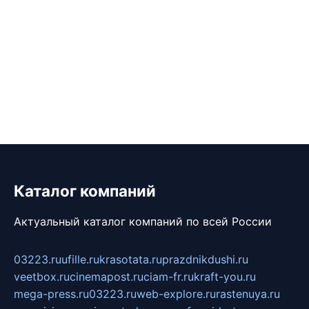
Каталог компаний
Актуальный каталог компаний по всей России
03223.ru
ufille.ru
krasotata.ru
prazdnikdushi.ru
veetbox.ru
cinemapost.ru
ciam-fr.ru
kraft-you.ru
mega-press.ru
03223.ru
web-explore.ru
rastenuya.ru