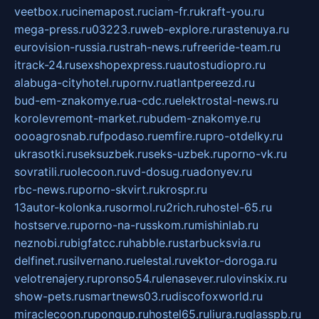
veetbox.ru
cinemapost.ru
ciam-fr.ru
kraft-you.ru
mega-press.ru
03223.ru
web-explore.ru
rastenuya.ru
eurovision-russia.ru
strah-news.ru
freeride-team.ru
itrack-24.ru
sexshopexpress.ru
autostudiopro.ru
alabuga-cityhotel.ru
pornv.ru
atlantpereezd.ru
bud-em-znakomye.ru
a-cdc.ru
elektrostal-news.ru
korolevremont-market.ru
budem-znakomye.ru
oooagrosnab.ru
fpodaso.ru
emfire.ru
pro-otdelky.ru
ukrasotki.ru
seksuzbek.ru
seks-uzbek.ru
porno-vk.ru
sovratili.ru
olecoon.ru
vd-dosug.ru
adonyev.ru
rbc-news.ru
porno-skvirt.ru
krospr.ru
13autor-kolonka.ru
sormol.ru
2rich.ru
hostel-65.ru
hostserve.ru
porno-na-russkom.ru
mishinlab.ru
neznobi.ru
bigfatcc.ru
habble.ru
starbucksvia.ru
delfinet.ru
silvernano.ru
elestal.ru
vektor-doroga.ru
velotrenajery.ru
pronso54.ru
lenasever.ru
lovinskix.ru
show-pets.ru
smartnews03.ru
discofoxworld.ru
miraclecoon.ru
pongup.ru
hostel65.ru
liura.ru
glasspb.ru