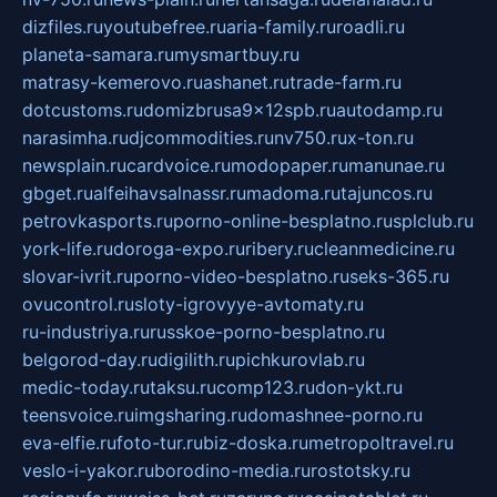
dizfiles.ru
youtubefree.ru
aria-family.ru
roadli.ru
planeta-samara.ru
mysmartbuy.ru
matrasy-kemerovo.ru
ashanet.ru
trade-farm.ru
dotcustoms.ru
domizbrusa9x12spb.ru
autodamp.ru
narasimha.ru
djcommodities.ru
nv750.ru
x-ton.ru
newsplain.ru
cardvoice.ru
modopaper.ru
manunae.ru
gbget.ru
alfeihavsalnassr.ru
madoma.ru
tajuncos.ru
petrovkasports.ru
porno-online-besplatno.ru
splclub.ru
york-life.ru
doroga-expo.ru
ribery.ru
cleanmedicine.ru
slovar-ivrit.ru
porno-video-besplatno.ru
seks-365.ru
ovucontrol.ru
sloty-igrovyye-avtomaty.ru
ru-industriya.ru
russkoe-porno-besplatno.ru
belgorod-day.ru
digilith.ru
pichkurovlab.ru
medic-today.ru
taksu.ru
comp123.ru
don-ykt.ru
teensvoice.ru
imgsharing.ru
domashnee-porno.ru
eva-elfie.ru
foto-tur.ru
biz-doska.ru
metropoltravel.ru
veslo-i-yakor.ru
borodino-media.ru
rostotsky.ru