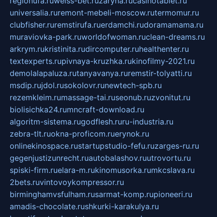
regionufa.ru
weiss-bet.ru
zaryna.ru
casinotablet.ru
universalia.ru
remont-mebeli-moscow.ru
termomur.ru
clubfisher.ru
remstirufa.ru
erdamchi.ru
doramamama.ru
muraviovka-park.ru
worldofwoman.ru
clean-dreams.ru
arkrym.ru
kristinita.ru
dircomputer.ru
healthenter.ru
textexperts.ru
pivnaya-kruzhka.ru
kinofilmy-2021.ru
demolalapaluza.ru
tanyavanya.ru
remstir-tolyatti.ru
msdip.ru
jdol.ru
sokolovr.ru
newtech-spb.ru
rezemkleim.ru
massage-tai.ru
seonub.ru
zvonitut.ru
biolisichka24.ru
mncraft-download.ru
algoritm-sistema.ru
godflesh.ru
ru-industria.ru
zebra-tlt.ru
okna-proficom.ru
erynok.ru
onlinekinospace.ru
startupstudio-fefu.ru
zarges-ru.ru
gegenjustizunrecht.ru
autobalashov.ru
utrovortu.ru
spiski-firm.ru
elara-m.ru
kinomusorka.ru
mkcslava.ru
2bets.ru
vintovoykompressor.ru
birminghamvsfulham.ru
sarmat-komp.ru
pioneeri.ru
amadis-chocolate.ru
shkurki-karakulya.ru