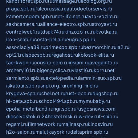
kanotiforet.spb.ru
tutmassage.ru
ecolog.org.ru
praga.spb.ru
falcorussia.ru
autodoctorservis.ru
kamertondom.spb.ru
net-life.net.ru
avto-vozim.ru
sakhcamera.ru
alliance-electro.spb.ru
stroyavt.ru
controlweb1.ru
tdsak74.ru
kinzozo-ru.ru
kvotka.ru
iron-snab.ru
costa-bella.ru
eugrus.pp.ru
associaciya39.ru
primexpo.spb.ru
bezmorchin.ru
ia2.ru
cpt21.ru
ispecspb.ru
regahost.ru
kolosok-elita.ru
tae-kwon.ru
consrio.com.ru
insiam.ru
avegainfo.ru
archery161.ru
bigencyclica.ru
vlast16.ru
korru.net
sarmiento.spb.su
extelopedia.ru
lammin-suo.spb.ru
iskatour.spb.ru
snpi.org.ru
running-line.ru
krygeva-spa.ru
chel.net.ru
rust-loco.ru
dugshop.ru
hl-beta.spb.ru
school494.spb.ru
mymubaby.ru
epoha-metalband.ru
ngr.spb.ru
rusgosnews.com
dieselvostok.ru
24hostel.msk.ru
w-dev.ru
f-ship.ru
regsmi.ru
filmnetwork.ru
malinasp.ru
kinosvin.ru
h2o-salon.ru
malutkayork.ru
deltaprim.spb.ru