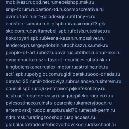
mobilvest.ru
bbd.net.ru
mebelshop.msk.ru
smp-forum.ru
bastion-td.ru
kosmoscreative.ru
avrmotors.ru
art-galadesign.ru
tiffany-c.ru
ecostep-samara.ru
d-p.spb.ru
галактика73.рф
sko.com.ru
davitamebel-spb.ru
fotsis.ru
tesiaes.ru
kokoroyari.spb.ru
blesna-kazan.ru
mossilver.ru
lenderoq.ru
sergeydobrin.ru
tochkazvuka.msk.ru
people-of-art.ru
bezzubova.ru
clubtibet.ru
orior-aks.ru
dynamoauto.ru
szk-favorit.ru
carlines.ru
flatnsk.ru
kingbolenskaner.ru
alex-motor.ru
astroline.net.ru
act1.spb.ru
polyglot.com.ru
gidlipetsk.ru
ooo-driada.ru
detsad125.ru
mir-zdoroviya.ru
bruslanovo.ru
siterem.ru
council.spb.ru
лодкипатриот.рф
kafekolizey.ru
iclub.net.ru
gazon-easy.ru
sugarepilekb.ru
grinox.ru
pylesostineco.ru
msts-ozarenie.ru
kameryjooan.ru
artemovskij.ru
dopler.spb.ru
aid70.ru
metall-perm.ru
ndm.msk.ru
ratingzooshop.ru
apiaccess.ru
globalautotrade.info
bezverhovskoe.ru
drsschool.ru