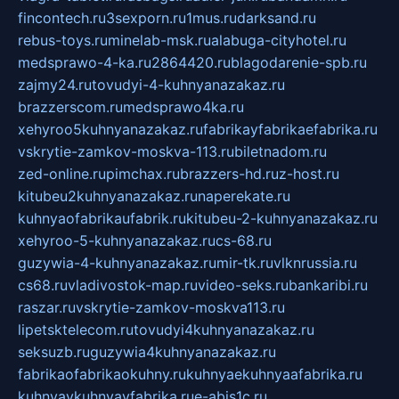
fincontech.ru
3sexporn.ru
1mus.ru
darksand.ru
rebus-toys.ru
minelab-msk.ru
alabuga-cityhotel.ru
medsprawo-4-ka.ru
2864420.ru
blagodarenie-spb.ru
zajmy24.ru
tovudyi-4-kuhnyanazakaz.ru
brazzerscom.ru
medsprawo4ka.ru
xehyroo5kuhnyanazakaz.ru
fabrikayfabrikaefabrika.ru
vskrytie-zamkov-moskva-113.ru
biletnadom.ru
zed-online.ru
pimchax.ru
brazzers-hd.ru
z-host.ru
kitubeu2kuhnyanazakaz.ru
naperekate.ru
kuhnyaofabrikaufabrik.ru
kitubeu-2-kuhnyanazakaz.ru
xehyroo-5-kuhnyanazakaz.ru
cs-68.ru
guzywia-4-kuhnyanazakaz.ru
mir-tk.ru
vlknrussia.ru
cs68.ru
vladivostok-map.ru
video-seks.ru
bankaribi.ru
raszar.ru
vskrytie-zamkov-moskva113.ru
lipetsktelecom.ru
tovudyi4kuhnyanazakaz.ru
seksuzb.ru
guzywia4kuhnyanazakaz.ru
fabrikaofabrikaokuhny.ru
kuhnyaekuhnyaafabrika.ru
kuhnyaykuhnyayfabrika.ru
e-abis1c.ru