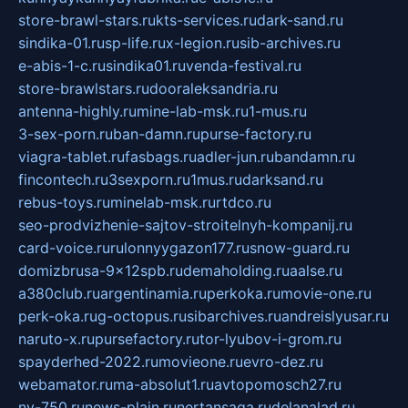
store-brawl-stars.ru
kts-services.ru
dark-sand.ru
sindika-01.ru
sp-life.ru
x-legion.ru
sib-archives.ru
e-abis-1-c.ru
sindika01.ru
venda-festival.ru
store-brawlstars.ru
dooraleksandria.ru
antenna-highly.ru
mine-lab-msk.ru
1-mus.ru
3-sex-porn.ru
ban-damn.ru
purse-factory.ru
viagra-tablet.ru
fasbags.ru
adler-jun.ru
bandamn.ru
fincontech.ru
3sexporn.ru
1mus.ru
darksand.ru
rebus-toys.ru
minelab-msk.ru
rtdco.ru
seo-prodvizhenie-sajtov-stroitelnyh-kompanij.ru
card-voice.ru
rulonnyygazon177.ru
snow-guard.ru
domizbrusa-9x12spb.ru
demaholding.ru
aalse.ru
a380club.ru
argentinamia.ru
perkoka.ru
movie-one.ru
perk-oka.ru
g-octopus.ru
sibarchives.ru
andreislyusar.ru
naruto-x.ru
pursefactory.ru
tor-lyubov-i-grom.ru
spayderhed-2022.ru
movieone.ru
evro-dez.ru
webamator.ru
ma-absolut1.ru
avtopomosch27.ru
nv-750.ru
news-plain.ru
nertansaga.ru
delanalad.ru