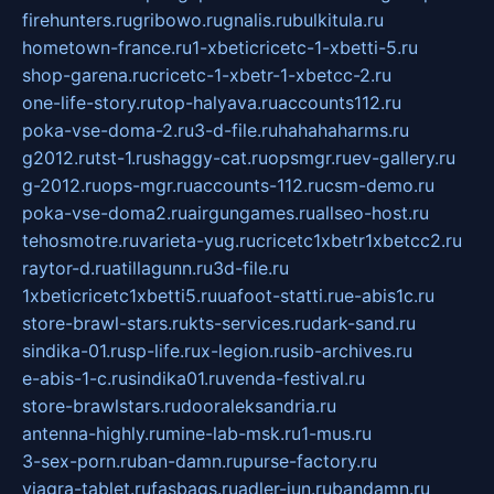
firehunters.ru
gribowo.ru
gnalis.ru
bulkitula.ru
hometown-france.ru
1-xbeticricetc-1-xbetti-5.ru
shop-garena.ru
cricetc-1-xbetr-1-xbetcc-2.ru
one-life-story.ru
top-halyava.ru
accounts112.ru
poka-vse-doma-2.ru
3-d-file.ru
hahahaharms.ru
g2012.ru
tst-1.ru
shaggy-cat.ru
opsmgr.ru
ev-gallery.ru
g-2012.ru
ops-mgr.ru
accounts-112.ru
csm-demo.ru
poka-vse-doma2.ru
airgungames.ru
allseo-host.ru
tehosmotre.ru
varieta-yug.ru
cricetc1xbetr1xbetcc2.ru
raytor-d.ru
atillagunn.ru
3d-file.ru
1xbeticricetc1xbetti5.ru
uafoot-statti.ru
e-abis1c.ru
store-brawl-stars.ru
kts-services.ru
dark-sand.ru
sindika-01.ru
sp-life.ru
x-legion.ru
sib-archives.ru
e-abis-1-c.ru
sindika01.ru
venda-festival.ru
store-brawlstars.ru
dooraleksandria.ru
antenna-highly.ru
mine-lab-msk.ru
1-mus.ru
3-sex-porn.ru
ban-damn.ru
purse-factory.ru
viagra-tablet.ru
fasbags.ru
adler-jun.ru
bandamn.ru