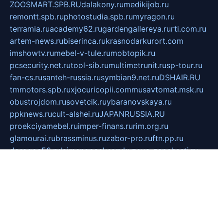
ZOOSMART.SPB.RU
dalakony.ru
medikijob.ru
remontt.spb.ru
photostudia.spb.ru
myragon.ru
terramia.ru
academy62.ru
gardengallereya.ru
rti.com.ru
artem-news.ru
biserinca.ru
krasnodarkurort.com
imshowtv.ru
mebel-v-tule.ru
mobtopik.ru
pcsecurity.net.ru
tool-sib.ru
multimetrunit.ru
sp-tour.ru
fan-cs.ru
santeh-russia.ru
symbian9.net.ru
DSHAIR.RU
tmmotors.spb.ru
xjocuricopii.com
musavtomat.msk.ru
obustrojdom.ru
sovetcik.ru
ybaranovskaya.ru
ppknews.ru
cult-alshei.ru
JAPANRUSSIA.RU
proekciyamebel.ru
imper-finans.ru
rim.org.ru
glamourai.ru
brassminus.ru
zabor-pro.ru
ftn.pp.ru
dorogoe58.ru
laimengpacker.ru
kuzova-zapchasti.ru
sageerp.ru
taxodrom.ru
dsrazvitie.ru
hardcity.net.ru
ratinghomegames.ru
topservice25.ru
gubernyan.ru
gtglasslined.ru
ii4.ru
tssport.spb.ru
andorra24.com
blackwallstreet.ru
oboimos.ru
optim-doors.com.ru
ikuch.ru
nycr.org.ru
npa21.ru
vremya-ch.spb.ru