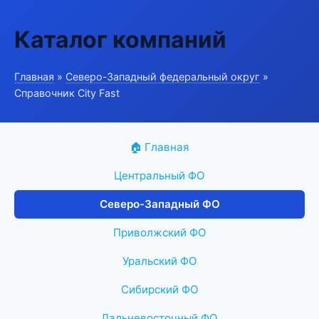
Каталог компаний
Главная
»
Северо-Западный федеральный округ
»
Справочник City Fast
🏠 Главная
Центральный ФО
Северо-Западный ФО
Приволжский ФО
Уральский ФО
Сибирский ФО
Дальневосточный ФО