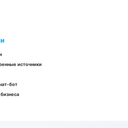
ми
и
еренные источники
чат-бот
 бизнеса