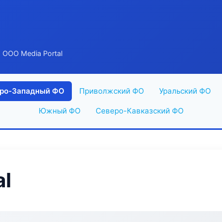
 ООО Media Portal
ро-Западный ФО
Приволжский ФО
Уральский ФО
Южный ФО
Северо-Кавказский ФО
al