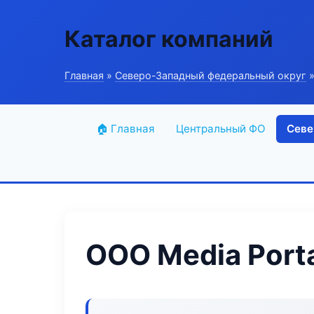
Каталог компаний
Главная
»
Северо-Западный федеральный округ
»
🏠 Главная
Центральный ФО
Севе
ООО Media Port