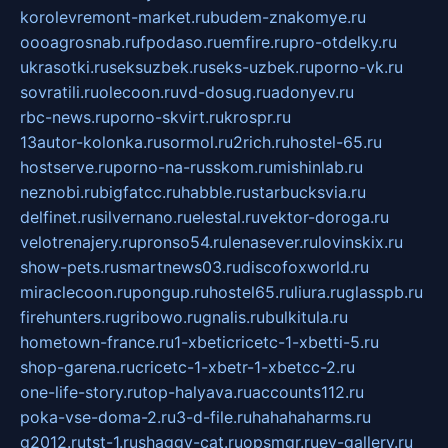
korolevremont-market.ru
budem-znakomye.ru
oooagrosnab.ru
fpodaso.ru
emfire.ru
pro-otdelky.ru
ukrasotki.ru
seksuzbek.ru
seks-uzbek.ru
porno-vk.ru
sovratili.ru
olecoon.ru
vd-dosug.ru
adonyev.ru
rbc-news.ru
porno-skvirt.ru
krospr.ru
13autor-kolonka.ru
sormol.ru
2rich.ru
hostel-65.ru
hostserve.ru
porno-na-russkom.ru
mishinlab.ru
neznobi.ru
bigfatcc.ru
habble.ru
starbucksvia.ru
delfinet.ru
silvernano.ru
elestal.ru
vektor-doroga.ru
velotrenajery.ru
pronso54.ru
lenasever.ru
lovinskix.ru
show-pets.ru
smartnews03.ru
discofoxworld.ru
miraclecoon.ru
pongup.ru
hostel65.ru
liura.ru
glasspb.ru
firehunters.ru
gribowo.ru
gnalis.ru
bulkitula.ru
hometown-france.ru
1-xbeticricetc-1-xbetti-5.ru
shop-garena.ru
cricetc-1-xbetr-1-xbetcc-2.ru
one-life-story.ru
top-halyava.ru
accounts112.ru
poka-vse-doma-2.ru
3-d-file.ru
hahahaharms.ru
g2012.ru
tst-1.ru
shaggy-cat.ru
opsmgr.ru
ev-gallery.ru