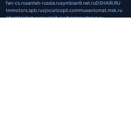
fan-cs.ru
santeh-russia.ru
symbian9.net.ru
DSHAIR.RU
tmmotors.spb.ru
xjocuricopii.com
musavtomat.msk.ru
obustrojdom.ru
sovetcik.ru
ybaranovskaya.ru
ppknews.ru
cult-alshei.ru
JAPANRUSSIA.RU
proekciyamebel.ru
imper-finans.ru
rim.org.ru
glamourai.ru
brassminus.ru
zabor-pro.ru
ftn.pp.ru
dorogoe58.ru
laimengpacker.ru
kuzova-zapchasti.ru
sageerp.ru
taxodrom.ru
dsrazvitie.ru
hardcity.net.ru
ratinghomegames.ru
topservice25.ru
gubernyan.ru
gtglasslined.ru
ii4.ru
tssport.spb.ru
andorra24.com
blackwallstreet.ru
oboimos.ru
optim-doors.com.ru
ikuch.ru
nycr.org.ru
npa21.ru
vremya-ch.spb.ru
desert000.ru
ivtorgi.ru
ifiori.ru
catalog-statei.ru
dcv.org.ru
spetsmaster174.ru
ipkameryhiseeu.ru
dum26.ru
ruspol.spb.ru
fr-opendp.ru
kam-solnyshko.ru
cheyenne-arapaho.ru
sevzapmetal.spb.ru
ted-lapidus.spb.ru
parasite-eliminator.ru
sigma-complete.ru
modernworld.ru
dama-moda.ru