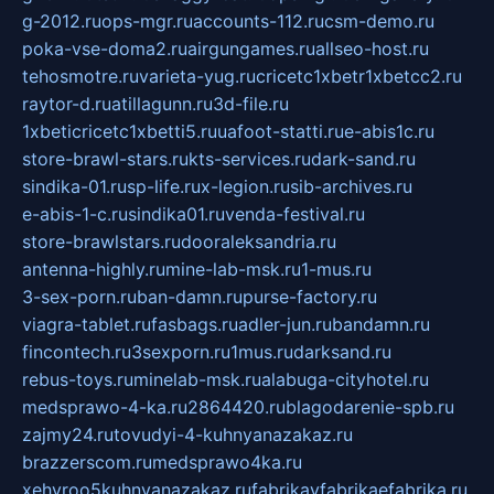
g-2012.ru
ops-mgr.ru
accounts-112.ru
csm-demo.ru
poka-vse-doma2.ru
airgungames.ru
allseo-host.ru
tehosmotre.ru
varieta-yug.ru
cricetc1xbetr1xbetcc2.ru
raytor-d.ru
atillagunn.ru
3d-file.ru
1xbeticricetc1xbetti5.ru
uafoot-statti.ru
e-abis1c.ru
store-brawl-stars.ru
kts-services.ru
dark-sand.ru
sindika-01.ru
sp-life.ru
x-legion.ru
sib-archives.ru
e-abis-1-c.ru
sindika01.ru
venda-festival.ru
store-brawlstars.ru
dooraleksandria.ru
antenna-highly.ru
mine-lab-msk.ru
1-mus.ru
3-sex-porn.ru
ban-damn.ru
purse-factory.ru
viagra-tablet.ru
fasbags.ru
adler-jun.ru
bandamn.ru
fincontech.ru
3sexporn.ru
1mus.ru
darksand.ru
rebus-toys.ru
minelab-msk.ru
alabuga-cityhotel.ru
medsprawo-4-ka.ru
2864420.ru
blagodarenie-spb.ru
zajmy24.ru
tovudyi-4-kuhnyanazakaz.ru
brazzerscom.ru
medsprawo4ka.ru
xehyroo5kuhnyanazakaz.ru
fabrikayfabrikaefabrika.ru