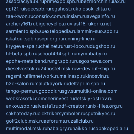
associaciya39.ru
primexpo.spb.ru
bezmorchin.ru
ia2.ru
cpt21.ru
ispecspb.ru
regahost.ru
kolosok-elita.ru
tae-kwon.ru
consrio.com.ru
insiam.ru
avegainfo.ru
archery161.ru
bigencyclica.ru
vlast16.ru
korru.net
sarmiento.spb.su
extelopedia.ru
lammin-suo.spb.ru
iskatour.spb.ru
snpi.org.ru
running-line.ru
krygeva-spa.ru
chel.net.ru
rust-loco.ru
dugshop.ru
hl-beta.spb.ru
school494.spb.ru
mymubaby.ru
epoha-metalband.ru
ngr.spb.ru
rusgosnews.com
dieselvostok.ru
24hostel.msk.ru
w-dev.ru
f-ship.ru
regsmi.ru
filmnetwork.ru
malinasp.ru
kinosvin.ru
h2o-salon.ru
malutkayork.ru
deltaprim.spb.ru
tango-perm.ru
gooddir.ru
sgv.su
multiki-online.com
webkrasotki.com
cherinvest.ru
detskiy-ostrov.ru
ankou.spb.ru
alvesta1.ru
pdf-creator.ru
nix-files.org.ru
sakhatoday.ru
elektrikersymboler.ru
sputnikyes.ru
golf2club.msk.ru
aeforums.ru
zallclub.ru
multimodal.msk.ru
habaigry.ru
haikko.ru
sobakopedia.ru