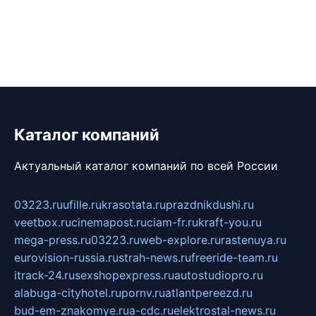
Каталог компаний
Актуальный каталог компаний по всей России
03223.ru
ufille.ru
krasotata.ru
prazdnikdushi.ru
veetbox.ru
cinemapost.ru
ciam-fr.ru
kraft-you.ru
mega-press.ru
03223.ru
web-explore.ru
rastenuya.ru
eurovision-russia.ru
strah-news.ru
freeride-team.ru
itrack-24.ru
sexshopexpress.ru
autostudiopro.ru
alabuga-cityhotel.ru
pornv.ru
atlantpereezd.ru
bud-em-znakomye.ru
a-cdc.ru
elektrostal-news.ru