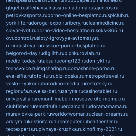
newsplain.ru
cardvoice.ru
modopaper.ru
manunae.ru
gbget.ru
alfeihavsalnassr.ru
madoma.ru
tajuncos.ru
petrovkasports.ru
porno-online-besplatno.ru
splclub.ru
york-life.ru
doroga-expo.ru
ribery.ru
cleanmedicine.ru
slovar-ivrit.ru
porno-video-besplatno.ru
seks-365.ru
ovucontrol.ru
sloty-igrovyye-avtomaty.ru
ru-industriya.ru
russkoe-porno-besplatno.ru
belgorod-day.ru
digilith.ru
pichkurovlab.ru
medic-today.ru
taksu.ru
comp123.ru
don-ykt.ru
teensvoice.ru
imgsharing.ru
domashnee-porno.ru
eva-elfie.ru
foto-tur.ru
biz-doska.ru
metropoltravel.ru
veslo-i-yakor.ru
borodino-media.ru
rostotsky.ru
regionufa.ru
weiss-bet.ru
zaryna.ru
casinotablet.ru
universalia.ru
remont-mebeli-moscow.ru
termomur.ru
clubfisher.ru
remstirufa.ru
erdamchi.ru
doramamama.ru
muraviovka-park.ru
worldofwoman.ru
clean-dreams.ru
arkrym.ru
kristinita.ru
dircomputer.ru
healthenter.ru
textexperts.ru
pivnaya-kruzhka.ru
kinofilmy-2021.ru