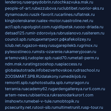
lenderoq.ru
sergeydobrin.ru
tochkazvuka.msk.ru
people-of-art.ru
bezzubova.ru
clubtibet.ru
orior-aks.ru
dynamoauto.ru
szk-favorit.ru
carlines.ru
flatnsk.ru
kingbolenskaner.ru
alex-motor.ru
astroline.net.ru
act1.spb.ru
polyglot.com.ru
gidlipetsk.ru
ooo-driada.ru
detsad125.ru
mir-zdoroviya.ru
bruslanovo.ru
siterem.ru
council.spb.ru
лодкипатриот.рф
kafekolizey.ru
iclub.net.ru
gazon-easy.ru
sugarepilekb.ru
grinox.ru
pylesostineco.ru
msts-ozarenie.ru
kameryjooan.ru
artemovskij.ru
dopler.spb.ru
aid70.ru
metall-perm.ru
ndm.msk.ru
ratingzooshop.ru
apiaccess.ru
globalautotrade.info
bezverhovskoe.ru
drsschool.ru
ZOOSMART.SPB.RU
dalakony.ru
medikijob.ru
remontt.spb.ru
photostudia.spb.ru
myragon.ru
terramia.ru
academy62.ru
gardengallereya.ru
rti.com.ru
artem-news.ru
biserinca.ru
krasnodarkurort.com
imshowtv.ru
mebel-v-tule.ru
mobtopik.ru
pcsecurity.net.ru
tool-sib.ru
multimetrunit.ru
sp-tour.ru