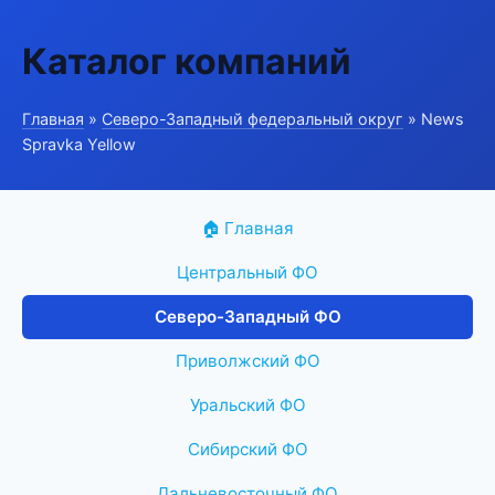
Каталог компаний
Главная
»
Северо-Западный федеральный округ
» News
Spravka Yellow
🏠 Главная
Центральный ФО
Северо-Западный ФО
Приволжский ФО
Уральский ФО
Сибирский ФО
Дальневосточный ФО