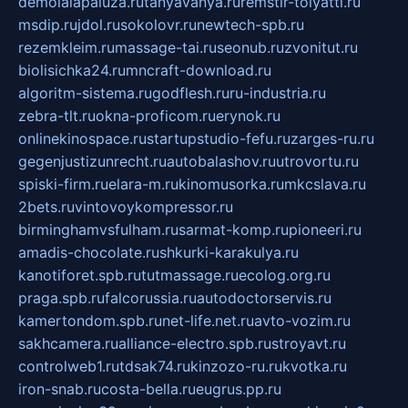
demolalapaluza.ru
tanyavanya.ru
remstir-tolyatti.ru
msdip.ru
jdol.ru
sokolovr.ru
newtech-spb.ru
rezemkleim.ru
massage-tai.ru
seonub.ru
zvonitut.ru
biolisichka24.ru
mncraft-download.ru
algoritm-sistema.ru
godflesh.ru
ru-industria.ru
zebra-tlt.ru
okna-proficom.ru
erynok.ru
onlinekinospace.ru
startupstudio-fefu.ru
zarges-ru.ru
gegenjustizunrecht.ru
autobalashov.ru
utrovortu.ru
spiski-firm.ru
elara-m.ru
kinomusorka.ru
mkcslava.ru
2bets.ru
vintovoykompressor.ru
birminghamvsfulham.ru
sarmat-komp.ru
pioneeri.ru
amadis-chocolate.ru
shkurki-karakulya.ru
kanotiforet.spb.ru
tutmassage.ru
ecolog.org.ru
praga.spb.ru
falcorussia.ru
autodoctorservis.ru
kamertondom.spb.ru
net-life.net.ru
avto-vozim.ru
sakhcamera.ru
alliance-electro.spb.ru
stroyavt.ru
controlweb1.ru
tdsak74.ru
kinzozo-ru.ru
kvotka.ru
iron-snab.ru
costa-bella.ru
eugrus.pp.ru