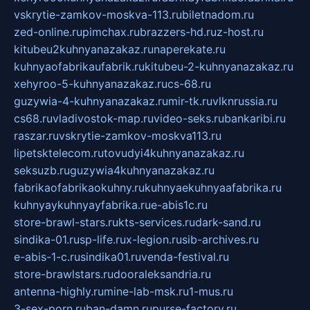
vskrytie-zamkov-moskva-113.ru
biletnadom.ru
zed-online.ru
pimchax.ru
brazzers-hd.ru
z-host.ru
kitubeu2kuhnyanazakaz.ru
naperekate.ru
kuhnyaofabrikaufabrik.ru
kitubeu-2-kuhnyanazakaz.ru
xehyroo-5-kuhnyanazakaz.ru
cs-68.ru
guzywia-4-kuhnyanazakaz.ru
mir-tk.ru
vlknrussia.ru
cs68.ru
vladivostok-map.ru
video-seks.ru
bankaribi.ru
raszar.ru
vskrytie-zamkov-moskva113.ru
lipetsktelecom.ru
tovudyi4kuhnyanazakaz.ru
seksuzb.ru
guzywia4kuhnyanazakaz.ru
fabrikaofabrikaokuhny.ru
kuhnyaekuhnyaafabrika.ru
kuhnyaykuhnyayfabrika.ru
e-abis1c.ru
store-brawl-stars.ru
kts-services.ru
dark-sand.ru
sindika-01.ru
sp-life.ru
x-legion.ru
sib-archives.ru
e-abis-1-c.ru
sindika01.ru
venda-festival.ru
store-brawlstars.ru
dooraleksandria.ru
antenna-highly.ru
mine-lab-msk.ru
1-mus.ru
3-sex-porn.ru
ban-damn.ru
purse-factory.ru