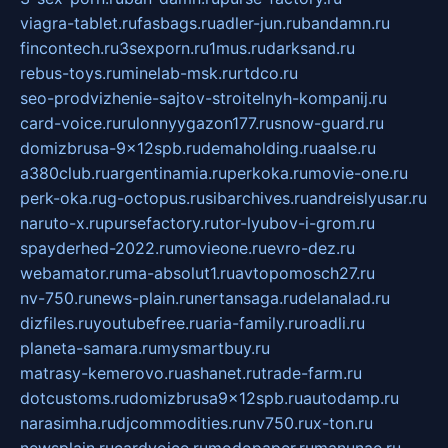
viagra-tablet.ru
fasbags.ru
adler-jun.ru
bandamn.ru
fincontech.ru
3sexporn.ru
1mus.ru
darksand.ru
rebus-toys.ru
minelab-msk.ru
rtdco.ru
seo-prodvizhenie-sajtov-stroitelnyh-kompanij.ru
card-voice.ru
rulonnyygazon177.ru
snow-guard.ru
domizbrusa-9x12spb.ru
demaholding.ru
aalse.ru
a380club.ru
argentinamia.ru
perkoka.ru
movie-one.ru
perk-oka.ru
g-octopus.ru
sibarchives.ru
andreislyusar.ru
naruto-x.ru
pursefactory.ru
tor-lyubov-i-grom.ru
spayderhed-2022.ru
movieone.ru
evro-dez.ru
webamator.ru
ma-absolut1.ru
avtopomosch27.ru
nv-750.ru
news-plain.ru
nertansaga.ru
delanalad.ru
dizfiles.ru
youtubefree.ru
aria-family.ru
roadli.ru
planeta-samara.ru
mysmartbuy.ru
matrasy-kemerovo.ru
ashanet.ru
trade-farm.ru
dotcustoms.ru
domizbrusa9x12spb.ru
autodamp.ru
narasimha.ru
djcommodities.ru
nv750.ru
x-ton.ru