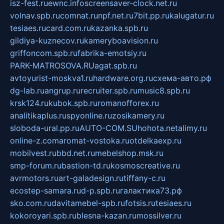
isz-fest.ru
ewnc.info
screensaver-clock.net.ru
volnav.spb.ru
comnat.ru
npf.net.ru
7bit.pp.ru
kalugatur.ru
tesiaes.ru
card.com.ru
kazanka.spb.ru
gildiya-kuznecov.ru
kameryboavision.ru
griffoncom.spb.ru
fabrika-emotsiy.ru
PARK-MATROSOVA.RU
agat.spb.ru
avtoyurist-moskva1.ru
hardware.org.ru
схема-авто.рф
dg-lab.ru
angrup.ru
recruiter.spb.ru
music8.spb.ru
krsk124.ru
kubok.spb.ru
romanofforex.ru
analitikaplus.ru
spyonline.ru
zosikamery.ru
sloboda-ural.pp.ru
AUTO-COM.SU
hohota.net
alimy.ru
online-z.com
aromat-vostoka.ru
otdelkaexp.ru
mobilvest.ru
bbd.net.ru
mebelshop.msk.ru
smp-forum.ru
bastion-td.ru
kosmoscreative.ru
avrmotors.ru
art-galadesign.ru
tiffany-c.ru
ecostep-samara.ru
d-p.spb.ru
галактика73.рф
sko.com.ru
davitamebel-spb.ru
fotsis.ru
tesiaes.ru
kokoroyari.spb.ru
blesna-kazan.ru
mossilver.ru