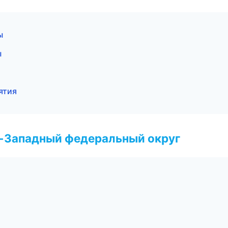
ы
ы
ятия
о-Западный федеральный округ