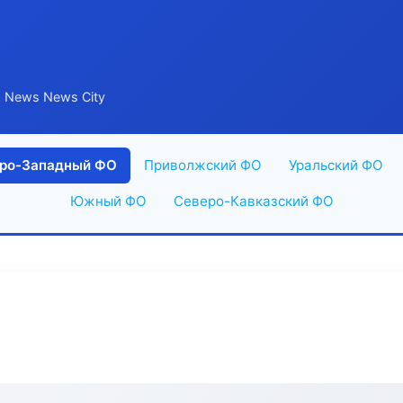
 News News City
ро-Западный ФО
Приволжский ФО
Уральский ФО
Южный ФО
Северо-Кавказский ФО