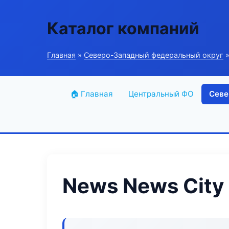
Каталог компаний
Главная
»
Северо-Западный федеральный округ
»
🏠 Главная
Центральный ФО
Севе
News News City