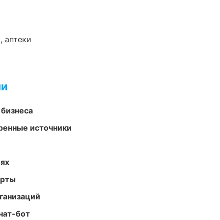
, аптеки
ми
 бизнеса
еренные источники
иях
арты
ганизаций
чат-бот