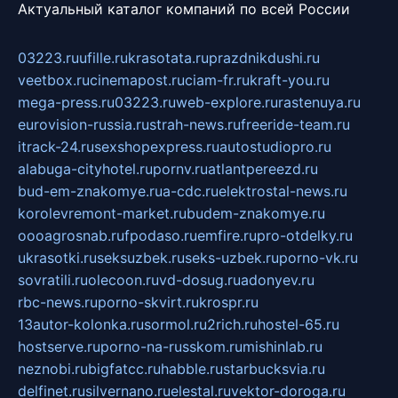
Актуальный каталог компаний по всей России
03223.ru
ufille.ru
krasotata.ru
prazdnikdushi.ru
veetbox.ru
cinemapost.ru
ciam-fr.ru
kraft-you.ru
mega-press.ru
03223.ru
web-explore.ru
rastenuya.ru
eurovision-russia.ru
strah-news.ru
freeride-team.ru
itrack-24.ru
sexshopexpress.ru
autostudiopro.ru
alabuga-cityhotel.ru
pornv.ru
atlantpereezd.ru
bud-em-znakomye.ru
a-cdc.ru
elektrostal-news.ru
korolevremont-market.ru
budem-znakomye.ru
oooagrosnab.ru
fpodaso.ru
emfire.ru
pro-otdelky.ru
ukrasotki.ru
seksuzbek.ru
seks-uzbek.ru
porno-vk.ru
sovratili.ru
olecoon.ru
vd-dosug.ru
adonyev.ru
rbc-news.ru
porno-skvirt.ru
krospr.ru
13autor-kolonka.ru
sormol.ru
2rich.ru
hostel-65.ru
hostserve.ru
porno-na-russkom.ru
mishinlab.ru
neznobi.ru
bigfatcc.ru
habble.ru
starbucksvia.ru
delfinet.ru
silvernano.ru
elestal.ru
vektor-doroga.ru