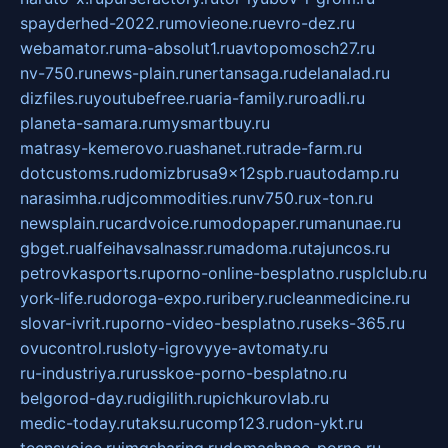
spayderhed-2022.ru
movieone.ru
evro-dez.ru
webamator.ru
ma-absolut1.ru
avtopomosch27.ru
nv-750.ru
news-plain.ru
nertansaga.ru
delanalad.ru
dizfiles.ru
youtubefree.ru
aria-family.ru
roadli.ru
planeta-samara.ru
mysmartbuy.ru
matrasy-kemerovo.ru
ashanet.ru
trade-farm.ru
dotcustoms.ru
domizbrusa9x12spb.ru
autodamp.ru
narasimha.ru
djcommodities.ru
nv750.ru
x-ton.ru
newsplain.ru
cardvoice.ru
modopaper.ru
manunae.ru
gbget.ru
alfeihavsalnassr.ru
madoma.ru
tajuncos.ru
petrovkasports.ru
porno-online-besplatno.ru
splclub.ru
york-life.ru
doroga-expo.ru
ribery.ru
cleanmedicine.ru
slovar-ivrit.ru
porno-video-besplatno.ru
seks-365.ru
ovucontrol.ru
sloty-igrovyye-avtomaty.ru
ru-industriya.ru
russkoe-porno-besplatno.ru
belgorod-day.ru
digilith.ru
pichkurovlab.ru
medic-today.ru
taksu.ru
comp123.ru
don-ykt.ru