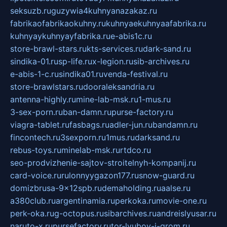
seksuzb.ru
guzywia4kuhnyanazakaz.ru
fabrikaofabrikaokuhny.ru
kuhnyaekuhnyaafabrika.ru
kuhnyaykuhnyayfabrika.ru
e-abis1c.ru
store-brawl-stars.ru
kts-services.ru
dark-sand.ru
sindika-01.ru
sp-life.ru
x-legion.ru
sib-archives.ru
e-abis-1-c.ru
sindika01.ru
venda-festival.ru
store-brawlstars.ru
dooraleksandria.ru
antenna-highly.ru
mine-lab-msk.ru
1-mus.ru
3-sex-porn.ru
ban-damn.ru
purse-factory.ru
viagra-tablet.ru
fasbags.ru
adler-jun.ru
bandamn.ru
fincontech.ru
3sexporn.ru
1mus.ru
darksand.ru
rebus-toys.ru
minelab-msk.ru
rtdco.ru
seo-prodvizhenie-sajtov-stroitelnyh-kompanij.ru
card-voice.ru
rulonnyygazon177.ru
snow-guard.ru
domizbrusa-9x12spb.ru
demaholding.ru
aalse.ru
a380club.ru
argentinamia.ru
perkoka.ru
movie-one.ru
perk-oka.ru
g-octopus.ru
sibarchives.ru
andreislyusar.ru
naruto-x.ru
pursefactory.ru
tor-lyubov-i-grom.ru