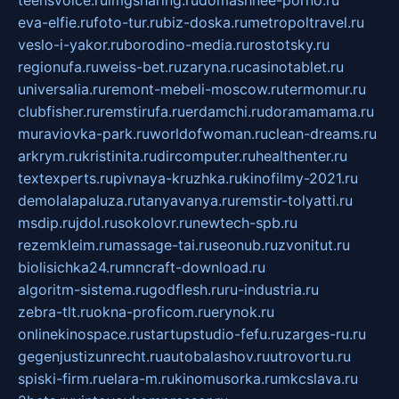
teensvoice.ru
imgsharing.ru
domashnee-porno.ru
eva-elfie.ru
foto-tur.ru
biz-doska.ru
metropoltravel.ru
veslo-i-yakor.ru
borodino-media.ru
rostotsky.ru
regionufa.ru
weiss-bet.ru
zaryna.ru
casinotablet.ru
universalia.ru
remont-mebeli-moscow.ru
termomur.ru
clubfisher.ru
remstirufa.ru
erdamchi.ru
doramamama.ru
muraviovka-park.ru
worldofwoman.ru
clean-dreams.ru
arkrym.ru
kristinita.ru
dircomputer.ru
healthenter.ru
textexperts.ru
pivnaya-kruzhka.ru
kinofilmy-2021.ru
demolalapaluza.ru
tanyavanya.ru
remstir-tolyatti.ru
msdip.ru
jdol.ru
sokolovr.ru
newtech-spb.ru
rezemkleim.ru
massage-tai.ru
seonub.ru
zvonitut.ru
biolisichka24.ru
mncraft-download.ru
algoritm-sistema.ru
godflesh.ru
ru-industria.ru
zebra-tlt.ru
okna-proficom.ru
erynok.ru
onlinekinospace.ru
startupstudio-fefu.ru
zarges-ru.ru
gegenjustizunrecht.ru
autobalashov.ru
utrovortu.ru
spiski-firm.ru
elara-m.ru
kinomusorka.ru
mkcslava.ru