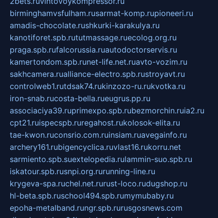
2bets.ru
vintovoykompressor.ru
birminghamvsfulham.ru
sarmat-komp.ru
pioneeri.ru
amadis-chocolate.ru
shkurki-karakulya.ru
kanotiforet.spb.ru
tutmassage.ru
ecolog.org.ru
praga.spb.ru
falcorussia.ru
autodoctorservis.ru
kamertondom.spb.ru
net-life.net.ru
avto-vozim.ru
sakhcamera.ru
alliance-electro.spb.ru
stroyavt.ru
controlweb1.ru
tdsak74.ru
kinzozo-ru.ru
kvotka.ru
iron-snab.ru
costa-bella.ru
eugrus.pp.ru
associaciya39.ru
primexpo.spb.ru
bezmorchin.ru
ia2.ru
cpt21.ru
ispecspb.ru
regahost.ru
kolosok-elita.ru
tae-kwon.ru
consrio.com.ru
insiam.ru
avegainfo.ru
archery161.ru
bigencyclica.ru
vlast16.ru
korru.net
sarmiento.spb.su
extelopedia.ru
lammin-suo.spb.ru
iskatour.spb.ru
snpi.org.ru
running-line.ru
krygeva-spa.ru
chel.net.ru
rust-loco.ru
dugshop.ru
hl-beta.spb.ru
school494.spb.ru
mymubaby.ru
epoha-metalband.ru
ngr.spb.ru
rusgosnews.com