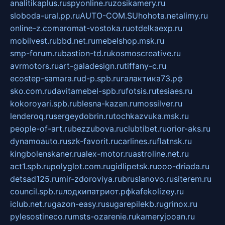
analitikaplus.ru
spyonline.ru
zosikamery.ru
sloboda-ural.pp.ru
AUTO-COM.SU
hohota.net
alimy.ru
online-z.com
aromat-vostoka.ru
otdelkaexp.ru
mobilvest.ru
bbd.net.ru
mebelshop.msk.ru
smp-forum.ru
bastion-td.ru
kosmoscreative.ru
avrmotors.ru
art-galadesign.ru
tiffany-c.ru
ecostep-samara.ru
d-p.spb.ru
галактика73.рф
sko.com.ru
davitamebel-spb.ru
fotsis.ru
tesiaes.ru
kokoroyari.spb.ru
blesna-kazan.ru
mossilver.ru
lenderoq.ru
sergeydobrin.ru
tochkazvuka.msk.ru
people-of-art.ru
bezzubova.ru
clubtibet.ru
orior-aks.ru
dynamoauto.ru
szk-favorit.ru
carlines.ru
flatnsk.ru
kingbolenskaner.ru
alex-motor.ru
astroline.net.ru
act1.spb.ru
polyglot.com.ru
gidlipetsk.ru
ooo-driada.ru
detsad125.ru
mir-zdoroviya.ru
bruslanovo.ru
siterem.ru
council.spb.ru
лодкипатриот.рф
kafekolizey.ru
iclub.net.ru
gazon-easy.ru
sugarepilekb.ru
grinox.ru
pylesostineco.ru
msts-ozarenie.ru
kameryjooan.ru