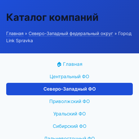
Каталог компаний
Главная
»
Северо-Западный федеральный округ
» Город
Link Spravka
🏠 Главная
Центральный ФО
Северо-Западный ФО
Приволжский ФО
Уральский ФО
Сибирский ФО
Дальневосточный ФО