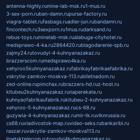
antenna-highly.ru
mine-lab-msk.ru
1-mus.ru
3-sex-porn.ru
ban-damn.ru
purse-factory.ru
viagra-tablet.ru
fasbags.ru
adler-jun.ru
bandamn.ru
fincontech.ru
3sexporn.ru
1mus.ru
darksand.ru
rebus-toys.ru
minelab-msk.ru
alabuga-cityhotel.ru
medsprawo-4-ka.ru
2864420.ru
blagodarenie-spb.ru
zajmy24.ru
tovudyi-4-kuhnyanazakaz.ru
brazzerscom.ru
medsprawo4ka.ru
xehyroo5kuhnyanazakaz.ru
fabrikayfabrikaefabrika.ru
vskrytie-zamkov-moskva-113.ru
biletnadom.ru
zed-online.ru
pimchax.ru
brazzers-hd.ru
z-host.ru
kitubeu2kuhnyanazakaz.ru
naperekate.ru
kuhnyaofabrikaufabrik.ru
kitubeu-2-kuhnyanazakaz.ru
xehyroo-5-kuhnyanazakaz.ru
cs-68.ru
guzywia-4-kuhnyanazakaz.ru
mir-tk.ru
vlknrussia.ru
cs68.ru
vladivostok-map.ru
video-seks.ru
bankaribi.ru
raszar.ru
vskrytie-zamkov-moskva113.ru
lipetsktelecom.ru
tovudyi4kuhnyanazakaz.ru