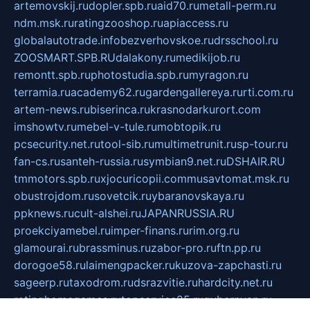
artemovskij.ru
dopler.spb.ru
aid70.ru
metall-perm.ru
ndm.msk.ru
ratingzooshop.ru
apiaccess.ru
globalautotrade.info
bezverhovskoe.ru
drsschool.ru
ZOOSMART.SPB.RU
dalakony.ru
medikijob.ru
remontt.spb.ru
photostudia.spb.ru
myragon.ru
terramia.ru
academy62.ru
gardengallereya.ru
rti.com.ru
artem-news.ru
biserinca.ru
krasnodarkurort.com
imshowtv.ru
mebel-v-tule.ru
mobtopik.ru
pcsecurity.net.ru
tool-sib.ru
multimetrunit.ru
sp-tour.ru
fan-cs.ru
santeh-russia.ru
symbian9.net.ru
DSHAIR.RU
tmmotors.spb.ru
xjocuricopii.com
musavtomat.msk.ru
obustrojdom.ru
sovetcik.ru
ybaranovskaya.ru
ppknews.ru
cult-alshei.ru
JAPANRUSSIA.RU
proekciyamebel.ru
imper-finans.ru
rim.org.ru
glamourai.ru
brassminus.ru
zabor-pro.ru
ftn.pp.ru
dorogoe58.ru
laimengpacker.ru
kuzova-zapchasti.ru
sageerp.ru
taxodrom.ru
dsrazvitie.ru
hardcity.net.ru
ratinghomegames.ru
topservice25.ru
gubernyan.ru