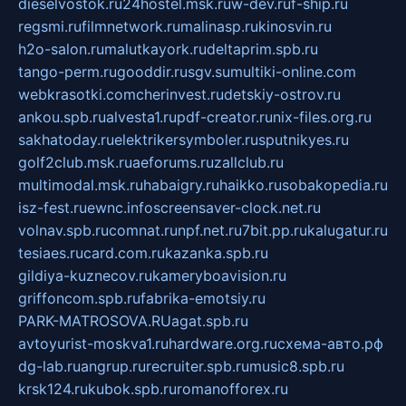
dieselvostok.ru
24hostel.msk.ru
w-dev.ru
f-ship.ru
regsmi.ru
filmnetwork.ru
malinasp.ru
kinosvin.ru
h2o-salon.ru
malutkayork.ru
deltaprim.spb.ru
tango-perm.ru
gooddir.ru
sgv.su
multiki-online.com
webkrasotki.com
cherinvest.ru
detskiy-ostrov.ru
ankou.spb.ru
alvesta1.ru
pdf-creator.ru
nix-files.org.ru
sakhatoday.ru
elektrikersymboler.ru
sputnikyes.ru
golf2club.msk.ru
aeforums.ru
zallclub.ru
multimodal.msk.ru
habaigry.ru
haikko.ru
sobakopedia.ru
isz-fest.ru
ewnc.info
screensaver-clock.net.ru
volnav.spb.ru
comnat.ru
npf.net.ru
7bit.pp.ru
kalugatur.ru
tesiaes.ru
card.com.ru
kazanka.spb.ru
gildiya-kuznecov.ru
kameryboavision.ru
griffoncom.spb.ru
fabrika-emotsiy.ru
PARK-MATROSOVA.RU
agat.spb.ru
avtoyurist-moskva1.ru
hardware.org.ru
схема-авто.рф
dg-lab.ru
angrup.ru
recruiter.spb.ru
music8.spb.ru
krsk124.ru
kubok.spb.ru
romanofforex.ru