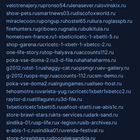
velotrenajery.ru
pronso54.ru
lenasever.ru
lovinskix.ru
show-pets.ru
smartnews03.ru
discofoxworld.ru
miraclecoon.ru
pongup.ru
hostel65.ru
liura.ru
glasspb.ru
firehunters.ru
gribowo.ru
gnalis.ru
bulkitula.ru
hometown-france.ru
1-xbeticricetc-1-xbetti-5.ru
shop-garena.ru
cricetc-1-xbetr-1-xbetcc-2.ru
one-life-story.ru
top-halyava.ru
accounts112.ru
poka-vse-doma-2.ru
3-d-file.ru
hahahaharms.ru
g2012.ru
tst-1.ru
shaggy-cat.ru
opsmgr.ru
ev-gallery.ru
g-2012.ru
ops-mgr.ru
accounts-112.ru
csm-demo.ru
poka-vse-doma2.ru
airgungames.ru
allseo-host.ru
tehosmotre.ru
varieta-yug.ru
cricetc1xbetr1xbetcc2.ru
raytor-d.ru
atillagunn.ru
3d-file.ru
1xbeticricetc1xbetti5.ru
uafoot-statti.ru
e-abis1c.ru
store-brawl-stars.ru
kts-services.ru
dark-sand.ru
sindika-01.ru
sp-life.ru
x-legion.ru
sib-archives.ru
e-abis-1-c.ru
sindika01.ru
venda-festival.ru
store-brawlstars.ru
dooraleksandria.ru