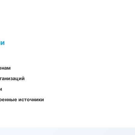
ми
онам
ганизаций
и
еренные источники