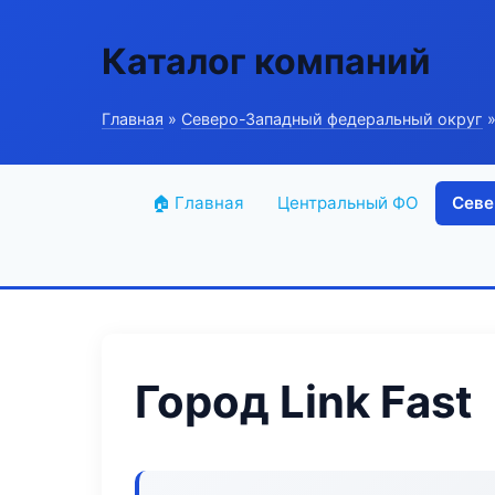
Каталог компаний
Главная
»
Северо-Западный федеральный округ
»
🏠 Главная
Центральный ФО
Севе
Город Link Fast