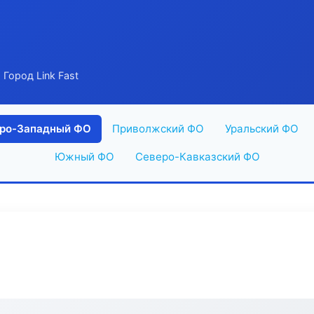
 Город Link Fast
ро-Западный ФО
Приволжский ФО
Уральский ФО
Южный ФО
Северо-Кавказский ФО