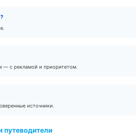
е?
е.
м — с рекламой и приоритетом.
роверенные источники.
и путеводители