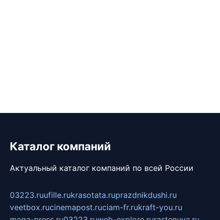
Каталог компаний
Актуальный каталог компаний по всей России
03223.ru
ufille.ru
krasotata.ru
prazdnikdushi.ru
veetbox.ru
cinemapost.ru
ciam-fr.ru
kraft-you.ru
mega-press.ru
03223.ru
web-explore.ru
rastenuya.ru