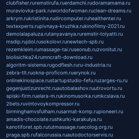
clubfisher.ru
remstirufa.ru
erdamchi.ru
doramamama.ru
muraviovka-park.ru
worldofwoman.ru
clean-dreams.ru
arkrym.ru
kristinita.ru
dircomputer.ru
healthenter.ru
textexperts.ru
pivnaya-kruzhka.ru
kinofilmy-2021.ru
demolalapaluza.ru
tanyavanya.ru
remstir-tolyatti.ru
msdip.ru
jdol.ru
sokolovr.ru
newtech-spb.ru
rezemkleim.ru
massage-tai.ru
seonub.ru
zvonitut.ru
biolisichka24.ru
mncraft-download.ru
algoritm-sistema.ru
godflesh.ru
ru-industria.ru
zebra-tlt.ru
okna-proficom.ru
erynok.ru
onlinekinospace.ru
startupstudio-fefu.ru
zarges-ru.ru
gegenjustizunrecht.ru
autobalashov.ru
utrovortu.ru
spiski-firm.ru
elara-m.ru
kinomusorka.ru
mkcslava.ru
2bets.ru
vintovoykompressor.ru
birminghamvsfulham.ru
sarmat-komp.ru
pioneeri.ru
amadis-chocolate.ru
shkurki-karakulya.ru
kanotiforet.spb.ru
tutmassage.ru
ecolog.org.ru
praga.spb.ru
falcorussia.ru
autodoctorservis.ru