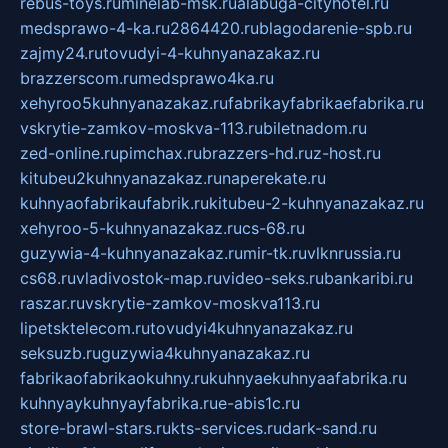
rebus-toys.ru
minelab-msk.ru
alabuga-cityhotel.ru
medsprawo-4-ka.ru
2864420.ru
blagodarenie-spb.ru
zajmy24.ru
tovudyi-4-kuhnyanazakaz.ru
brazzerscom.ru
medsprawo4ka.ru
xehyroo5kuhnyanazakaz.ru
fabrikayfabrikaefabrika.ru
vskrytie-zamkov-moskva-113.ru
biletnadom.ru
zed-online.ru
pimchax.ru
brazzers-hd.ru
z-host.ru
kitubeu2kuhnyanazakaz.ru
naperekate.ru
kuhnyaofabrikaufabrik.ru
kitubeu-2-kuhnyanazakaz.ru
xehyroo-5-kuhnyanazakaz.ru
cs-68.ru
guzywia-4-kuhnyanazakaz.ru
mir-tk.ru
vlknrussia.ru
cs68.ru
vladivostok-map.ru
video-seks.ru
bankaribi.ru
raszar.ru
vskrytie-zamkov-moskva113.ru
lipetsktelecom.ru
tovudyi4kuhnyanazakaz.ru
seksuzb.ru
guzywia4kuhnyanazakaz.ru
fabrikaofabrikaokuhny.ru
kuhnyaekuhnyaafabrika.ru
kuhnyaykuhnyayfabrika.ru
e-abis1c.ru
store-brawl-stars.ru
kts-services.ru
dark-sand.ru