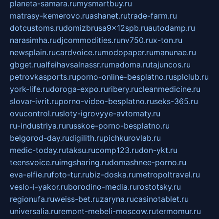
planeta-samara.ru
mysmartbuy.ru
matrasy-kemerovo.ru
ashanet.ru
trade-farm.ru
dotcustoms.ru
domizbrusa9x12spb.ru
autodamp.ru
narasimha.ru
djcommodities.ru
nv750.ru
x-ton.ru
newsplain.ru
cardvoice.ru
modopaper.ru
manunae.ru
gbget.ru
alfeihavsalnassr.ru
madoma.ru
tajuncos.ru
petrovkasports.ru
porno-online-besplatno.ru
splclub.ru
york-life.ru
doroga-expo.ru
ribery.ru
cleanmedicine.ru
slovar-ivrit.ru
porno-video-besplatno.ru
seks-365.ru
ovucontrol.ru
sloty-igrovyye-avtomaty.ru
ru-industriya.ru
russkoe-porno-besplatno.ru
belgorod-day.ru
digilith.ru
pichkurovlab.ru
medic-today.ru
taksu.ru
comp123.ru
don-ykt.ru
teensvoice.ru
imgsharing.ru
domashnee-porno.ru
eva-elfie.ru
foto-tur.ru
biz-doska.ru
metropoltravel.ru
veslo-i-yakor.ru
borodino-media.ru
rostotsky.ru
regionufa.ru
weiss-bet.ru
zaryna.ru
casinotablet.ru
universalia.ru
remont-mebeli-moscow.ru
termomur.ru