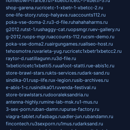
hometown-france.ru
1-xbeticricetc-1-xbetti-5.ru
shop-garena.ru
cricetc-1-xbetr-1-xbetcc-2.ru
one-life-story.ru
top-halyava.ru
accounts112.ru
poka-vse-doma-2.ru
3-d-file.ru
hahahaharms.ru
g2012.ru
tst-1.ru
shaggy-cat.ru
opsmgr.ru
ev-gallery.ru
g-2012.ru
ops-mgr.ru
accounts-112.ru
csm-demo.ru
poka-vse-doma2.ru
airgungames.ru
allseo-host.ru
tehosmotre.ru
varieta-yug.ru
cricetc1xbetr1xbetcc2.ru
raytor-d.ru
atillagunn.ru
3d-file.ru
1xbeticricetc1xbetti5.ru
uafoot-statti.ru
e-abis1c.ru
store-brawl-stars.ru
kts-services.ru
dark-sand.ru
sindika-01.ru
sp-life.ru
x-legion.ru
sib-archives.ru
e-abis-1-c.ru
sindika01.ru
venda-festival.ru
store-brawlstars.ru
dooraleksandria.ru
antenna-highly.ru
mine-lab-msk.ru
1-mus.ru
3-sex-porn.ru
ban-damn.ru
purse-factory.ru
viagra-tablet.ru
fasbags.ru
adler-jun.ru
bandamn.ru
fincontech.ru
3sexporn.ru
1mus.ru
darksand.ru