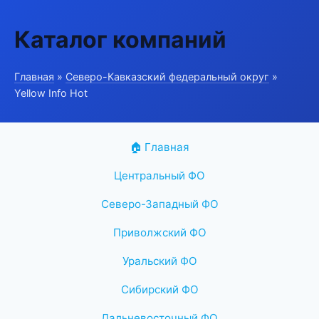
Каталог компаний
Главная
»
Северо-Кавказский федеральный округ
»
Yellow Info Hot
🏠 Главная
Центральный ФО
Северо-Западный ФО
Приволжский ФО
Уральский ФО
Сибирский ФО
Дальневосточный ФО