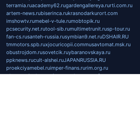
terramia.ru
academy62.ru
gardengallereya.ru
rti.com.ru
artem-news.ru
biserinca.ru
krasnodarkurort.com
imshowtv.ru
mebel-v-tule.ru
mobtopik.ru
pcsecurity.net.ru
tool-sib.ru
multimetrunit.ru
sp-tour.ru
fan-cs.ru
santeh-russia.ru
symbian9.net.ru
DSHAIR.RU
tmmotors.spb.ru
xjocuricopii.com
musavtomat.msk.ru
obustrojdom.ru
sovetcik.ru
ybaranovskaya.ru
ppknews.ru
cult-alshei.ru
JAPANRUSSIA.RU
proekciyamebel.ru
imper-finans.ru
rim.org.ru
glamourai.ru
brassminus.ru
zabor-pro.ru
ftn.pp.ru
dorogoe58.ru
laimengpacker.ru
kuzova-zapchasti.ru
sageerp.ru
taxodrom.ru
dsrazvitie.ru
hardcity.net.ru
ratinghomegames.ru
topservice25.ru
gubernyan.ru
gtglasslined.ru
ii4.ru
tssport.spb.ru
andorra24.com
blackwallstreet.ru
oboimos.ru
optim-doors.com.ru
ikuch.ru
nycr.org.ru
npa21.ru
vremya-ch.spb.ru
desert000.ru
ivtorgi.ru
ifiori.ru
catalog-statei.ru
dcv.org.ru
spetsmaster174.ru
ipkameryhiseeu.ru