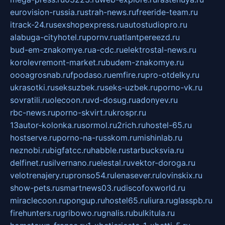
eurovision-russia.ru
strah-news.ru
freeride-team.ru
itrack-24.ru
sexshopexpress.ru
autostudiopro.ru
alabuga-cityhotel.ru
pornv.ru
atlantpereezd.ru
bud-em-znakomye.ru
a-cdc.ru
elektrostal-news.ru
korolevremont-market.ru
budem-znakomye.ru
oooagrosnab.ru
fpodaso.ru
emfire.ru
pro-otdelky.ru
ukrasotki.ru
seksuzbek.ru
seks-uzbek.ru
porno-vk.ru
sovratili.ru
olecoon.ru
vd-dosug.ru
adonyev.ru
rbc-news.ru
porno-skvirt.ru
krospr.ru
13autor-kolonka.ru
sormol.ru
2rich.ru
hostel-65.ru
hostserve.ru
porno-na-russkom.ru
mishinlab.ru
neznobi.ru
bigfatcc.ru
habble.ru
starbucksvia.ru
delfinet.ru
silvernano.ru
elestal.ru
vektor-doroga.ru
velotrenajery.ru
pronso54.ru
lenasever.ru
lovinskix.ru
show-pets.ru
smartnews03.ru
discofoxworld.ru
miraclecoon.ru
pongup.ru
hostel65.ru
liura.ru
glasspb.ru
firehunters.ru
gribowo.ru
gnalis.ru
bulkitula.ru