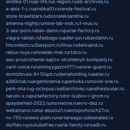
sindika-01.ru
sp-life.ru
x-legion.ru
sib-archives.ru
e-abis-1-c.ru
sindika01.ru
venda-festival.ru
store-brawlstars.ru
dooraleksandria.ru
antenna-highly.ru
mine-lab-msk.ru
1-mus.ru
3-sex-porn.ru
ban-damn.ru
purse-factory.ru
viagra-tablet.ru
fasbags.ru
adler-jun.ru
bandamn.ru
fincontech.ru
3sexporn.ru
1mus.ru
darksand.ru
rebus-toys.ru
minelab-msk.ru
rtdco.ru
seo-prodvizhenie-sajtov-stroitelnyh-kompanij.ru
card-voice.ru
rulonnyygazon177.ru
snow-guard.ru
domizbrusa-9x12spb.ru
demaholding.ru
aalse.ru
a380club.ru
argentinamia.ru
perkoka.ru
movie-one.ru
perk-oka.ru
g-octopus.ru
sibarchives.ru
andreislyusar.ru
naruto-x.ru
pursefactory.ru
tor-lyubov-i-grom.ru
spayderhed-2022.ru
movieone.ru
evro-dez.ru
webamator.ru
ma-absolut1.ru
avtopomosch27.ru
nv-750.ru
news-plain.ru
nertansaga.ru
delanalad.ru
dizfiles.ru
youtubefree.ru
aria-family.ru
roadli.ru