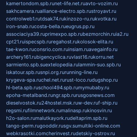
kamertondom.spb.ru
net-life.net.ru
avto-vozim.ru
sakhcamera.ru
alliance-electro.spb.ru
stroyavt.ru
controlweb1.ru
tdsak74.ru
kinzozo-ru.ru
kvotka.ru
iron-snab.ru
costa-bella.ru
eugrus.pp.ru
associaciya39.ru
primexpo.spb.ru
bezmorchin.ru
ia2.ru
cpt21.ru
ispecspb.ru
regahost.ru
kolosok-elita.ru
tae-kwon.ru
consrio.com.ru
insiam.ru
avegainfo.ru
archery161.ru
bigencyclica.ru
vlast16.ru
korru.net
sarmiento.spb.su
extelopedia.ru
lammin-suo.spb.ru
iskatour.spb.ru
snpi.org.ru
running-line.ru
krygeva-spa.ru
chel.net.ru
rust-loco.ru
dugshop.ru
hl-beta.spb.ru
school494.spb.ru
mymubaby.ru
epoha-metalband.ru
ngr.spb.ru
rusgosnews.com
dieselvostok.ru
24hostel.msk.ru
w-dev.ru
f-ship.ru
regsmi.ru
filmnetwork.ru
malinasp.ru
kinosvin.ru
h2o-salon.ru
malutkayork.ru
deltaprim.spb.ru
tango-perm.ru
gooddir.ru
sgv.su
multiki-online.com
webkrasotki.com
cherinvest.ru
detskiy-ostrov.ru