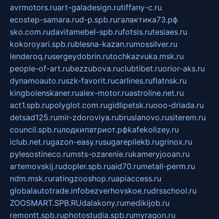
avrmotors.ru
art-galadesign.ru
tiffany-c.ru
ecostep-samara.ru
d-p.spb.ru
галактика73.рф
sko.com.ru
davitamebel-spb.ru
fotsis.ru
tesiaes.ru
kokoroyari.spb.ru
blesna-kazan.ru
mossilver.ru
lenderoq.ru
sergeydobrin.ru
tochkazvuka.msk.ru
people-of-art.ru
bezzubova.ru
clubtibet.ru
orior-aks.ru
dynamoauto.ru
szk-favorit.ru
carlines.ru
flatnsk.ru
kingbolenskaner.ru
alex-motor.ru
astroline.net.ru
act1.spb.ru
polyglot.com.ru
gidlipetsk.ru
ooo-driada.ru
detsad125.ru
mir-zdoroviya.ru
bruslanovo.ru
siterem.ru
council.spb.ru
лодкипатриот.рф
kafekolizey.ru
iclub.net.ru
gazon-easy.ru
sugarepilekb.ru
grinox.ru
pylesostineco.ru
msts-ozarenie.ru
kameryjooan.ru
artemovskij.ru
dopler.spb.ru
aid70.ru
metall-perm.ru
ndm.msk.ru
ratingzooshop.ru
apiaccess.ru
globalautotrade.info
bezverhovskoe.ru
drsschool.ru
ZOOSMART.SPB.RU
dalakony.ru
medikijob.ru
remontt.spb.ru
photostudia.spb.ru
myragon.ru