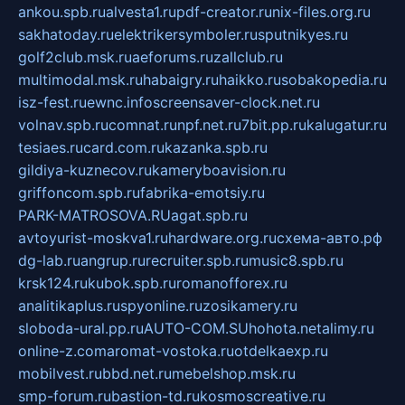
ankou.spb.ru
alvesta1.ru
pdf-creator.ru
nix-files.org.ru
sakhatoday.ru
elektrikersymboler.ru
sputnikyes.ru
golf2club.msk.ru
aeforums.ru
zallclub.ru
multimodal.msk.ru
habaigry.ru
haikko.ru
sobakopedia.ru
isz-fest.ru
ewnc.info
screensaver-clock.net.ru
volnav.spb.ru
comnat.ru
npf.net.ru
7bit.pp.ru
kalugatur.ru
tesiaes.ru
card.com.ru
kazanka.spb.ru
gildiya-kuznecov.ru
kameryboavision.ru
griffoncom.spb.ru
fabrika-emotsiy.ru
PARK-MATROSOVA.RU
agat.spb.ru
avtoyurist-moskva1.ru
hardware.org.ru
схема-авто.рф
dg-lab.ru
angrup.ru
recruiter.spb.ru
music8.spb.ru
krsk124.ru
kubok.spb.ru
romanofforex.ru
analitikaplus.ru
spyonline.ru
zosikamery.ru
sloboda-ural.pp.ru
AUTO-COM.SU
hohota.net
alimy.ru
online-z.com
aromat-vostoka.ru
otdelkaexp.ru
mobilvest.ru
bbd.net.ru
mebelshop.msk.ru
smp-forum.ru
bastion-td.ru
kosmoscreative.ru