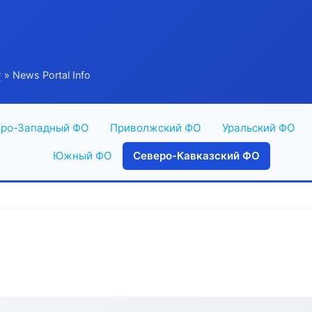
г
» News Portal Info
ро-Западный ФО
Приволжский ФО
Уральский ФО
Южный ФО
Северо-Кавказский ФО