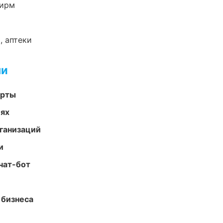
фирм
, аптеки
ми
арты
иях
ганизаций
и
чат-бот
 бизнеса