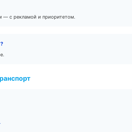
м — с рекламой и приоритетом.
е?
е.
транспорт
г