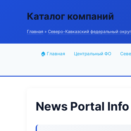
Каталог компаний
Главная
»
Северо-Кавказский федеральный окру
🏠 Главная
Центральный ФО
Севе
News Portal Info