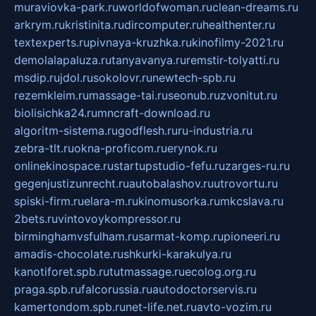
muraviovka-park.ru
worldofwoman.ru
clean-dreams.ru
arkrym.ru
kristinita.ru
dircomputer.ru
healthenter.ru
textexperts.ru
pivnaya-kruzhka.ru
kinofilmy-2021.ru
demolalapaluza.ru
tanyavanya.ru
remstir-tolyatti.ru
msdip.ru
jdol.ru
sokolovr.ru
newtech-spb.ru
rezemkleim.ru
massage-tai.ru
seonub.ru
zvonitut.ru
biolisichka24.ru
mncraft-download.ru
algoritm-sistema.ru
godflesh.ru
ru-industria.ru
zebra-tlt.ru
okna-proficom.ru
erynok.ru
onlinekinospace.ru
startupstudio-fefu.ru
zarges-ru.ru
gegenjustizunrecht.ru
autobalashov.ru
utrovortu.ru
spiski-firm.ru
elara-m.ru
kinomusorka.ru
mkcslava.ru
2bets.ru
vintovoykompressor.ru
birminghamvsfulham.ru
sarmat-komp.ru
pioneeri.ru
amadis-chocolate.ru
shkurki-karakulya.ru
kanotiforet.spb.ru
tutmassage.ru
ecolog.org.ru
praga.spb.ru
falcorussia.ru
autodoctorservis.ru
kamertondom.spb.ru
net-life.net.ru
avto-vozim.ru