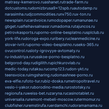
matrasy-kemerovo.ru
ashanet.ru
trade-farm.ru
dotcustoms.ru
domizbrusa9x12spb.ru
autodamp.ru
narasimha.ru
djcommodities.ru
nv750.ru
x-ton.ru
newsplain.ru
cardvoice.ru
modopaper.ru
manunae.ru
gbget.ru
alfeihavsalnassr.ru
madoma.ru
tajuncos.ru
petrovkasports.ru
porno-online-besplatno.ru
splclub.ru
york-life.ru
doroga-expo.ru
ribery.ru
cleanmedicine.ru
slovar-ivrit.ru
porno-video-besplatno.ru
seks-365.ru
ovucontrol.ru
sloty-igrovyye-avtomaty.ru
ru-industriya.ru
russkoe-porno-besplatno.ru
belgorod-day.ru
digilith.ru
pichkurovlab.ru
medic-today.ru
taksu.ru
comp123.ru
don-ykt.ru
teensvoice.ru
imgsharing.ru
domashnee-porno.ru
eva-elfie.ru
foto-tur.ru
biz-doska.ru
metropoltravel.ru
veslo-i-yakor.ru
borodino-media.ru
rostotsky.ru
regionufa.ru
weiss-bet.ru
zaryna.ru
casinotablet.ru
universalia.ru
remont-mebeli-moscow.ru
termomur.ru
clubfisher.ru
remstirufa.ru
erdamchi.ru
doramamama.ru