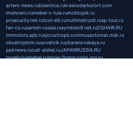
artem-news.ru
biserinca.ru
krasnodarkurort.com
imshowtv.ru
mebel-v-tule.ru
mobtopik.ru
pcsecurity.net.ru
tool-sib.ru
multimetrunit.ru
sp-tour.ru
fan-cs.ru
santeh-russia.ru
symbian9.net.ru
DSHAIR.RU
tmmotors.spb.ru
xjocuricopii.com
musavtomat.msk.ru
obustrojdom.ru
sovetcik.ru
ybaranovskaya.ru
ppknews.ru
cult-alshei.ru
JAPANRUSSIA.RU
proekciyamebel.ru
imper-finans.ru
rim.org.ru
glamourai.ru
brassminus.ru
zabor-pro.ru
ftn.pp.ru
dorogoe58.ru
laimengpacker.ru
kuzova-zapchasti.ru
sageerp.ru
taxodrom.ru
dsrazvitie.ru
hardcity.net.ru
ratinghomegames.ru
topservice25.ru
gubernyan.ru
gtglasslined.ru
ii4.ru
tssport.spb.ru
andorra24.com
blackwallstreet.ru
oboimos.ru
optim-doors.com.ru
ikuch.ru
nycr.org.ru
npa21.ru
vremya-ch.spb.ru
desert000.ru
ivtorgi.ru
ifiori.ru
catalog-statei.ru
dcv.org.ru
spetsmaster174.ru
ipkameryhiseeu.ru
dum26.ru
ruspol.spb.ru
fr-opendp.ru
kam-solnyshko.ru