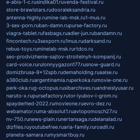
e-abis-1-c.ru
sindika01.ru
venda-festival.ru
store-brawlstars.ru
dooraleksandria.ru
antenna-highly.ru
mine-lab-msk.ru
1-mus.ru
3-sex-porn.ru
ban-damn.ru
purse-factory.ru
viagra-tablet.ru
fasbags.ru
adler-jun.ru
bandamn.ru
fincontech.ru
3sexporn.ru
1mus.ru
darksand.ru
rebus-toys.ru
minelab-msk.ru
rtdco.ru
seo-prodvizhenie-sajtov-stroitelnyh-kompanij.ru
card-voice.ru
rulonnyygazon177.ru
snow-guard.ru
domizbrusa-9x12spb.ru
demaholding.ru
aalse.ru
a380club.ru
argentinamia.ru
perkoka.ru
movie-one.ru
perk-oka.ru
g-octopus.ru
sibarchives.ru
andreislyusar.ru
naruto-x.ru
pursefactory.ru
tor-lyubov-i-grom.ru
spayderhed-2022.ru
movieone.ru
evro-dez.ru
webamator.ru
ma-absolut1.ru
avtopomosch27.ru
nv-750.ru
news-plain.ru
nertansaga.ru
delanalad.ru
dizfiles.ru
youtubefree.ru
aria-family.ru
roadli.ru
planeta-samara.ru
mysmartbuy.ru