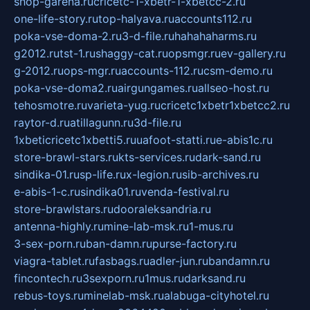
shop-garena.ru
cricetc-1-xbetr-1-xbetcc-2.ru
one-life-story.ru
top-halyava.ru
accounts112.ru
poka-vse-doma-2.ru
3-d-file.ru
hahahaharms.ru
g2012.ru
tst-1.ru
shaggy-cat.ru
opsmgr.ru
ev-gallery.ru
g-2012.ru
ops-mgr.ru
accounts-112.ru
csm-demo.ru
poka-vse-doma2.ru
airgungames.ru
allseo-host.ru
tehosmotre.ru
varieta-yug.ru
cricetc1xbetr1xbetcc2.ru
raytor-d.ru
atillagunn.ru
3d-file.ru
1xbeticricetc1xbetti5.ru
uafoot-statti.ru
e-abis1c.ru
store-brawl-stars.ru
kts-services.ru
dark-sand.ru
sindika-01.ru
sp-life.ru
x-legion.ru
sib-archives.ru
e-abis-1-c.ru
sindika01.ru
venda-festival.ru
store-brawlstars.ru
dooraleksandria.ru
antenna-highly.ru
mine-lab-msk.ru
1-mus.ru
3-sex-porn.ru
ban-damn.ru
purse-factory.ru
viagra-tablet.ru
fasbags.ru
adler-jun.ru
bandamn.ru
fincontech.ru
3sexporn.ru
1mus.ru
darksand.ru
rebus-toys.ru
minelab-msk.ru
alabuga-cityhotel.ru