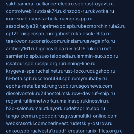
sakhcamera.ru
alliance-electro.spb.ru
stroyavt.ru
controlweb1.ru
tdsak74.ru
kinzozo-ru.ru
kvotka.ru
iron-snab.ru
costa-bella.ru
eugrus.pp.ru
associaciya39.ru
primexpo.spb.ru
bezmorchin.ru
ia2.ru
cpt21.ru
ispecspb.ru
regahost.ru
kolosok-elita.ru
tae-kwon.ru
consrio.com.ru
insiam.ru
avegainfo.ru
archery161.ru
bigencyclica.ru
vlast16.ru
korru.net
sarmiento.spb.su
extelopedia.ru
lammin-suo.spb.ru
iskatour.spb.ru
snpi.org.ru
running-line.ru
krygeva-spa.ru
chel.net.ru
rust-loco.ru
dugshop.ru
hl-beta.spb.ru
school494.spb.ru
mymubaby.ru
epoha-metalband.ru
ngr.spb.ru
rusgosnews.com
dieselvostok.ru
24hostel.msk.ru
w-dev.ru
f-ship.ru
regsmi.ru
filmnetwork.ru
malinasp.ru
kinosvin.ru
h2o-salon.ru
malutkayork.ru
deltaprim.spb.ru
tango-perm.ru
gooddir.ru
sgv.su
multiki-online.com
webkrasotki.com
cherinvest.ru
detskiy-ostrov.ru
ankou.spb.ru
alvesta1.ru
pdf-creator.ru
nix-files.org.ru