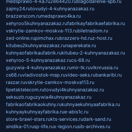
medsprawo-4-ka.ru
2864420.ru
blagodarenie-spb.ru
zajmy24.ru
tovudyi-4-kuhnyanazakaz.ru
brazzerscom.ru
medsprawo4ka.ru
xehyroo5kuhnyanazakaz.ru
fabrikayfabrikaefabrika.ru
vskrytie-zamkov-moskva-113.ru
biletnadom.ru
zed-online.ru
pimchax.ru
brazzers-hd.ru
z-host.ru
kitubeu2kuhnyanazakaz.ru
naperekate.ru
kuhnyaofabrikaufabrik.ru
kitubeu-2-kuhnyanazakaz.ru
xehyroo-5-kuhnyanazakaz.ru
cs-68.ru
guzywia-4-kuhnyanazakaz.ru
mir-tk.ru
vlknrussia.ru
cs68.ru
vladivostok-map.ru
video-seks.ru
bankaribi.ru
raszar.ru
vskrytie-zamkov-moskva113.ru
lipetsktelecom.ru
tovudyi4kuhnyanazakaz.ru
seksuzb.ru
guzywia4kuhnyanazakaz.ru
fabrikaofabrikaokuhny.ru
kuhnyaekuhnyaafabrika.ru
kuhnyaykuhnyayfabrika.ru
e-abis1c.ru
store-brawl-stars.ru
kts-services.ru
dark-sand.ru
sindika-01.ru
sp-life.ru
x-legion.ru
sib-archives.ru