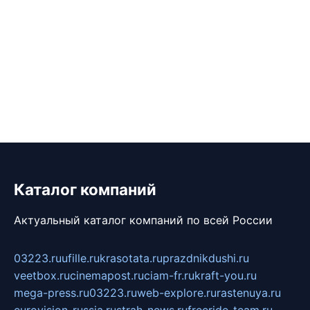
Каталог компаний
Актуальный каталог компаний по всей России
03223.ru
ufille.ru
krasotata.ru
prazdnikdushi.ru
veetbox.ru
cinemapost.ru
ciam-fr.ru
kraft-you.ru
mega-press.ru
03223.ru
web-explore.ru
rastenuya.ru
eurovision-russia.ru
strah-news.ru
freeride-team.ru