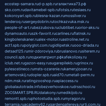
ecostep-samara.ru
d-p.spb.ru
галактика73.рф
sko.com.ru
davitamebel-spb.ru
fotsis.ru
tesiaes.ru
kokoroyari.spb.ru
blesna-kazan.ru
mossilver.ru
lenderoq.ru
sergeydobrin.ru
tochkazvuka.msk.ru
people-of-art.ru
bezzubova.ru
clubtibet.ru
orior-aks.ru
dynamoauto.ru
szk-favorit.ru
carlines.ru
flatnsk.ru
kingbolenskaner.ru
alex-motor.ru
astroline.net.ru
act1.spb.ru
polyglot.com.ru
gidlipetsk.ru
ooo-driada.ru
detsad125.ru
mir-zdoroviya.ru
bruslanovo.ru
siterem.ru
council.spb.ru
лодкипатриот.рф
kafekolizey.ru
iclub.net.ru
gazon-easy.ru
sugarepilekb.ru
grinox.ru
pylesostineco.ru
msts-ozarenie.ru
kameryjooan.ru
artemovskij.ru
dopler.spb.ru
aid70.ru
metall-perm.ru
ndm.msk.ru
ratingzooshop.ru
apiaccess.ru
globalautotrade.info
bezverhovskoe.ru
drsschool.ru
ZOOSMART.SPB.RU
dalakony.ru
medikijob.ru
remontt.spb.ru
photostudia.spb.ru
myragon.ru
terramia.ru
academy62.ru
gardengallereya.ru
rti.com.ru