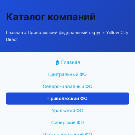
Каталог компаний
Главная
»
Приволжский федеральный округ
» Yellow City
Direct
🏠 Главная
Центральный ФО
Северо-Западный ФО
Приволжский ФО
Уральский ФО
Сибирский ФО
Дальневосточный ФО