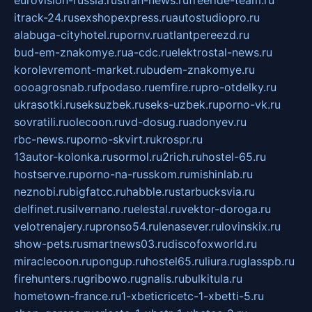
itrack-24.ru
sexshopexpress.ru
autostudiopro.ru
alabuga-cityhotel.ru
pornv.ru
atlantpereezd.ru
bud-em-znakomye.ru
a-cdc.ru
elektrostal-news.ru
korolevremont-market.ru
budem-znakomye.ru
oooagrosnab.ru
fpodaso.ru
emfire.ru
pro-otdelky.ru
ukrasotki.ru
seksuzbek.ru
seks-uzbek.ru
porno-vk.ru
sovratili.ru
olecoon.ru
vd-dosug.ru
adonyev.ru
rbc-news.ru
porno-skvirt.ru
krospr.ru
13autor-kolonka.ru
sormol.ru
2rich.ru
hostel-65.ru
hostserve.ru
porno-na-russkom.ru
mishinlab.ru
neznobi.ru
bigfatcc.ru
habble.ru
starbucksvia.ru
delfinet.ru
silvernano.ru
elestal.ru
vektor-doroga.ru
velotrenajery.ru
pronso54.ru
lenasever.ru
lovinskix.ru
show-pets.ru
smartnews03.ru
discofoxworld.ru
miraclecoon.ru
pongup.ru
hostel65.ru
liura.ru
glasspb.ru
firehunters.ru
gribowo.ru
gnalis.ru
bulkitula.ru
hometown-france.ru
1-xbeticricetc-1-xbetti-5.ru