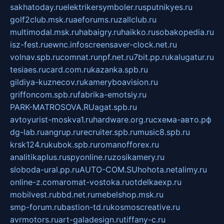
sakhatoday.ru
elektrikersymboler.ru
sputnikyes.ru
golf2club.msk.ru
aeforums.ru
zallclub.ru
multimodal.msk.ru
habaigry.ru
haikko.ru
sobakopedia.ru
isz-fest.ru
ewnc.info
screensaver-clock.net.ru
volnav.spb.ru
comnat.ru
npf.net.ru
7bit.pp.ru
kalugatur.ru
tesiaes.ru
card.com.ru
kazanka.spb.ru
gildiya-kuznecov.ru
kameryboavision.ru
griffoncom.spb.ru
fabrika-emotsiy.ru
PARK-MATROSOVA.RU
agat.spb.ru
avtoyurist-moskva1.ru
hardware.org.ru
схема-авто.рф
dg-lab.ru
angrup.ru
recruiter.spb.ru
music8.spb.ru
krsk124.ru
kubok.spb.ru
romanofforex.ru
analitikaplus.ru
spyonline.ru
zosikamery.ru
sloboda-ural.pp.ru
AUTO-COM.SU
hohota.net
alimy.ru
online-z.com
aromat-vostoka.ru
otdelkaexp.ru
mobilvest.ru
bbd.net.ru
mebelshop.msk.ru
smp-forum.ru
bastion-td.ru
kosmoscreative.ru
avrmotors.ru
art-galadesign.ru
tiffany-c.ru