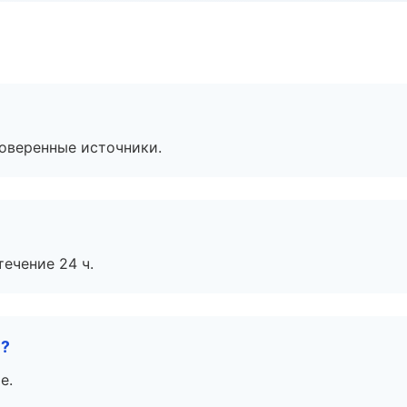
роверенные источники.
течение 24 ч.
е?
е.