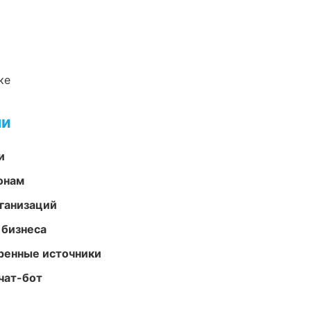
ке
ми
и
онам
ганизаций
 бизнеса
еренные источники
чат-бот