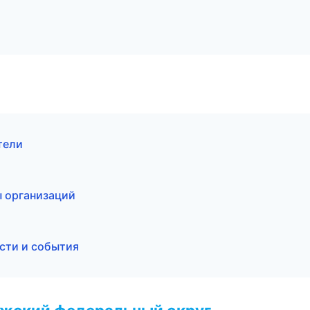
тели
ы организаций
ости и события