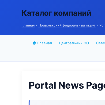
Каталог компаний
Главная
»
Приволжский федеральный округ
» Por
🏠 Главная
Центральный ФО
Севе
Portal News Pag