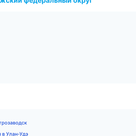
лжский федеральный округ
етрозаводск
 в Улан-Удэ