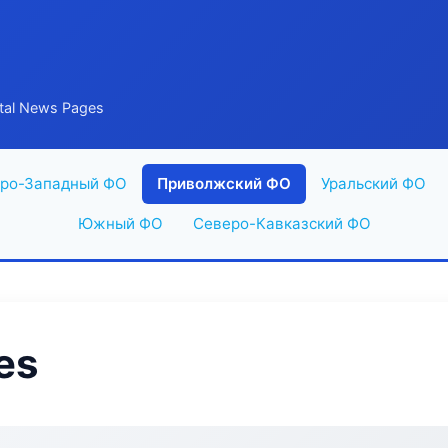
tal News Pages
ро-Западный ФО
Приволжский ФО
Уральский ФО
Южный ФО
Северо-Кавказский ФО
es