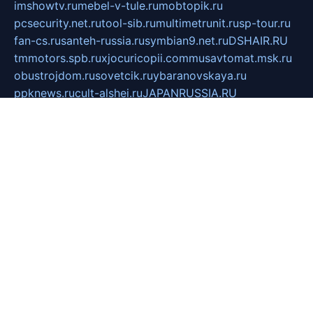
imshowtv.ru
mebel-v-tule.ru
mobtopik.ru
pcsecurity.net.ru
tool-sib.ru
multimetrunit.ru
sp-tour.ru
fan-cs.ru
santeh-russia.ru
symbian9.net.ru
DSHAIR.RU
tmmotors.spb.ru
xjocuricopii.com
musavtomat.msk.ru
obustrojdom.ru
sovetcik.ru
ybaranovskaya.ru
ppknews.ru
cult-alshei.ru
JAPANRUSSIA.RU
proekciyamebel.ru
imper-finans.ru
rim.org.ru
glamourai.ru
brassminus.ru
zabor-pro.ru
ftn.pp.ru
dorogoe58.ru
laimengpacker.ru
kuzova-zapchasti.ru
sageerp.ru
taxodrom.ru
dsrazvitie.ru
hardcity.net.ru
ratinghomegames.ru
topservice25.ru
gubernyan.ru
gtglasslined.ru
ii4.ru
tssport.spb.ru
andorra24.com
blackwallstreet.ru
oboimos.ru
optim-doors.com.ru
ikuch.ru
nycr.org.ru
npa21.ru
vremya-ch.spb.ru
desert000.ru
ivtorgi.ru
ifiori.ru
catalog-statei.ru
dcv.org.ru
spetsmaster174.ru
ipkameryhiseeu.ru
dum26.ru
ruspol.spb.ru
fr-opendp.ru
kam-solnyshko.ru
cheyenne-arapaho.ru
sevzapmetal.spb.ru