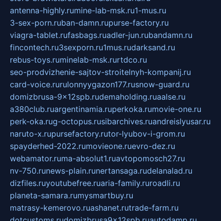
antenna-highly.ru
mine-lab-msk.ru
1-mus.ru
3-sex-porn.ru
ban-damn.ru
purse-factory.ru
viagra-tablet.ru
fasbags.ru
adler-jun.ru
bandamn.ru
fincontech.ru
3sexporn.ru
1mus.ru
darksand.ru
rebus-toys.ru
minelab-msk.ru
rtdco.ru
seo-prodvizhenie-sajtov-stroitelnyh-kompanij.ru
card-voice.ru
rulonnyygazon177.ru
snow-guard.ru
domizbrusa-9x12spb.ru
demaholding.ru
aalse.ru
a380club.ru
argentinamia.ru
perkoka.ru
movie-one.ru
perk-oka.ru
g-octopus.ru
sibarchives.ru
andreislyusar.ru
naruto-x.ru
pursefactory.ru
tor-lyubov-i-grom.ru
spayderhed-2022.ru
movieone.ru
evro-dez.ru
webamator.ru
ma-absolut1.ru
avtopomosch27.ru
nv-750.ru
news-plain.ru
nertansaga.ru
delanalad.ru
dizfiles.ru
youtubefree.ru
aria-family.ru
roadli.ru
planeta-samara.ru
mysmartbuy.ru
matrasy-kemerovo.ru
ashanet.ru
trade-farm.ru
dotcustoms.ru
domizbrusa9x12spb.ru
autodamp.ru