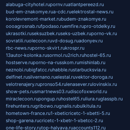
alabuga-cityhotel.ru
pornv.ru
atlantpereezd.ru
bud-em-znakomye.ru
a-cdc.ru
elektrostal-news.ru
korolevremont-market.ru
budem-znakomye.ru
oooagrosnab.ru
fpodaso.ru
emfire.ru
pro-otdelky.ru
ukrasotki.ru
seksuzbek.ru
seks-uzbek.ru
porno-vk.ru
sovratili.ru
olecoon.ru
vd-dosug.ru
adonyev.ru
rbc-news.ru
porno-skvirt.ru
krospr.ru
13autor-kolonka.ru
sormol.ru
2rich.ru
hostel-65.ru
hostserve.ru
porno-na-russkom.ru
mishinlab.ru
neznobi.ru
bigfatcc.ru
habble.ru
starbucksvia.ru
delfinet.ru
silvernano.ru
elestal.ru
vektor-doroga.ru
velotrenajery.ru
pronso54.ru
lenasever.ru
lovinskix.ru
show-pets.ru
smartnews03.ru
discofoxworld.ru
miraclecoon.ru
pongup.ru
hostel65.ru
liura.ru
glasspb.ru
firehunters.ru
gribowo.ru
gnalis.ru
bulkitula.ru
hometown-france.ru
1-xbeticricetc-1-xbetti-5.ru
shop-garena.ru
cricetc-1-xbetr-1-xbetcc-2.ru
one-life-story.ru
top-halyava.ru
accounts112.ru