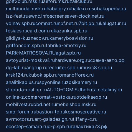
golf2club.msk.ru
aeforums.ru
zallclub.ru
multimodal.msk.ru
habaigry.ru
haikko.ru
sobakopedia.ru
isz-fest.ru
ewnc.info
screensaver-clock.net.ru
volnav.spb.ru
comnat.ru
npf.net.ru
7bit.pp.ru
kalugatur.ru
tesiaes.ru
card.com.ru
kazanka.spb.ru
gildiya-kuznecov.ru
kameryboavision.ru
griffoncom.spb.ru
fabrika-emotsiy.ru
PARK-MATROSOVA.RU
agat.spb.ru
avtoyurist-moskva1.ru
hardware.org.ru
схема-авто.рф
dg-lab.ru
angrup.ru
recruiter.spb.ru
music8.spb.ru
krsk124.ru
kubok.spb.ru
romanofforex.ru
analitikaplus.ru
spyonline.ru
zosikamery.ru
sloboda-ural.pp.ru
AUTO-COM.SU
hohota.net
alimy.ru
online-z.com
aromat-vostoka.ru
otdelkaexp.ru
mobilvest.ru
bbd.net.ru
mebelshop.msk.ru
smp-forum.ru
bastion-td.ru
kosmoscreative.ru
avrmotors.ru
art-galadesign.ru
tiffany-c.ru
ecostep-samara.ru
d-p.spb.ru
галактика73.рф