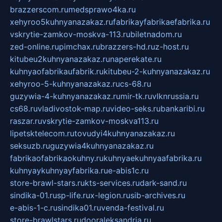
brazzerscom.ru
medsprawo4ka.ru
xehyroo5kuhnyanazakaz.ru
fabrikayfabrikaefabrika.ru
vskrytie-zamkov-moskva-113.ru
biletnadom.ru
zed-online.ru
pimchax.ru
brazzers-hd.ru
z-host.ru
kitubeu2kuhnyanazakaz.ru
naperekate.ru
kuhnyaofabrikaufabrik.ru
kitubeu-2-kuhnyanazakaz.ru
xehyroo-5-kuhnyanazakaz.ru
cs-68.ru
guzywia-4-kuhnyanazakaz.ru
mir-tk.ru
vlknrussia.ru
cs68.ru
vladivostok-map.ru
video-seks.ru
bankaribi.ru
raszar.ru
vskrytie-zamkov-moskva113.ru
lipetsktelecom.ru
tovudyi4kuhnyanazakaz.ru
seksuzb.ru
guzywia4kuhnyanazakaz.ru
fabrikaofabrikaokuhny.ru
kuhnyaekuhnyaafabrika.ru
kuhnyaykuhnyayfabrika.ru
e-abis1c.ru
store-brawl-stars.ru
kts-services.ru
dark-sand.ru
sindika-01.ru
sp-life.ru
x-legion.ru
sib-archives.ru
e-abis-1-c.ru
sindika01.ru
venda-festival.ru
store-brawlstars.ru
dooraleksandria.ru