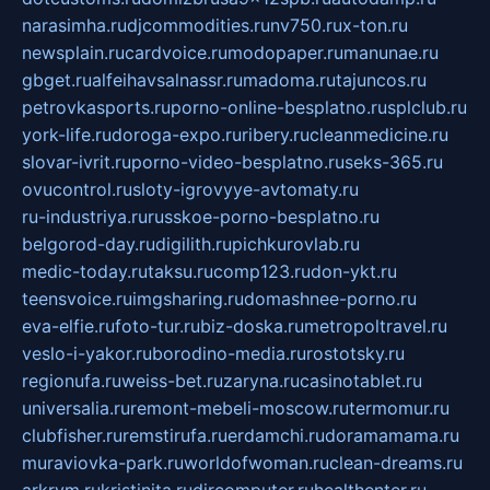
narasimha.ru
djcommodities.ru
nv750.ru
x-ton.ru
newsplain.ru
cardvoice.ru
modopaper.ru
manunae.ru
gbget.ru
alfeihavsalnassr.ru
madoma.ru
tajuncos.ru
petrovkasports.ru
porno-online-besplatno.ru
splclub.ru
york-life.ru
doroga-expo.ru
ribery.ru
cleanmedicine.ru
slovar-ivrit.ru
porno-video-besplatno.ru
seks-365.ru
ovucontrol.ru
sloty-igrovyye-avtomaty.ru
ru-industriya.ru
russkoe-porno-besplatno.ru
belgorod-day.ru
digilith.ru
pichkurovlab.ru
medic-today.ru
taksu.ru
comp123.ru
don-ykt.ru
teensvoice.ru
imgsharing.ru
domashnee-porno.ru
eva-elfie.ru
foto-tur.ru
biz-doska.ru
metropoltravel.ru
veslo-i-yakor.ru
borodino-media.ru
rostotsky.ru
regionufa.ru
weiss-bet.ru
zaryna.ru
casinotablet.ru
universalia.ru
remont-mebeli-moscow.ru
termomur.ru
clubfisher.ru
remstirufa.ru
erdamchi.ru
doramamama.ru
muraviovka-park.ru
worldofwoman.ru
clean-dreams.ru