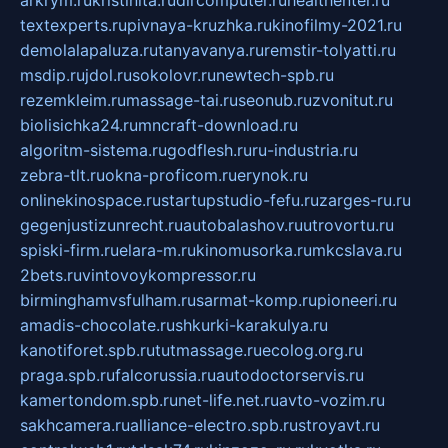
arkrym.ru
kristinita.ru
dircomputer.ru
healthenter.ru
textexperts.ru
pivnaya-kruzhka.ru
kinofilmy-2021.ru
demolalapaluza.ru
tanyavanya.ru
remstir-tolyatti.ru
msdip.ru
jdol.ru
sokolovr.ru
newtech-spb.ru
rezemkleim.ru
massage-tai.ru
seonub.ru
zvonitut.ru
biolisichka24.ru
mncraft-download.ru
algoritm-sistema.ru
godflesh.ru
ru-industria.ru
zebra-tlt.ru
okna-proficom.ru
erynok.ru
onlinekinospace.ru
startupstudio-fefu.ru
zarges-ru.ru
gegenjustizunrecht.ru
autobalashov.ru
utrovortu.ru
spiski-firm.ru
elara-m.ru
kinomusorka.ru
mkcslava.ru
2bets.ru
vintovoykompressor.ru
birminghamvsfulham.ru
sarmat-komp.ru
pioneeri.ru
amadis-chocolate.ru
shkurki-karakulya.ru
kanotiforet.spb.ru
tutmassage.ru
ecolog.org.ru
praga.spb.ru
falcorussia.ru
autodoctorservis.ru
kamertondom.spb.ru
net-life.net.ru
avto-vozim.ru
sakhcamera.ru
alliance-electro.spb.ru
stroyavt.ru