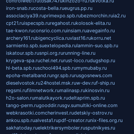
controlweb1.ru
tdsak74.ru
kinzozo-ru.ru
kvotka.ru
iron-snab.ru
costa-bella.ru
eugrus.pp.ru
associaciya39.ru
primexpo.spb.ru
bezmorchin.ru
ia2.ru
cpt21.ru
ispecspb.ru
regahost.ru
kolosok-elita.ru
tae-kwon.ru
consrio.com.ru
insiam.ru
avegainfo.ru
archery161.ru
bigencyclica.ru
vlast16.ru
korru.net
sarmiento.spb.su
extelopedia.ru
lammin-suo.spb.ru
iskatour.spb.ru
snpi.org.ru
running-line.ru
krygeva-spa.ru
chel.net.ru
rust-loco.ru
dugshop.ru
hl-beta.spb.ru
school494.spb.ru
mymubaby.ru
epoha-metalband.ru
ngr.spb.ru
rusgosnews.com
dieselvostok.ru
24hostel.msk.ru
w-dev.ru
f-ship.ru
regsmi.ru
filmnetwork.ru
malinasp.ru
kinosvin.ru
h2o-salon.ru
malutkayork.ru
deltaprim.spb.ru
tango-perm.ru
gooddir.ru
sgv.su
multiki-online.com
webkrasotki.com
cherinvest.ru
detskiy-ostrov.ru
ankou.spb.ru
alvesta1.ru
pdf-creator.ru
nix-files.org.ru
sakhatoday.ru
elektrikersymboler.ru
sputnikyes.ru