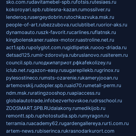
sko.com.ru
davitamebel-spb.ru
fotsis.ru
tesiaes.ru
kokoroyari.spb.ru
blesna-kazan.ru
mossilver.ru
lenderoq.ru
sergeydobrin.ru
tochkazvuka.msk.ru
people-of-art.ru
bezzubova.ru
clubtibet.ru
orior-aks.ru
dynamoauto.ru
szk-favorit.ru
carlines.ru
flatnsk.ru
kingbolenskaner.ru
alex-motor.ru
astroline.net.ru
act1.spb.ru
polyglot.com.ru
gidlipetsk.ru
ooo-driada.ru
detsad125.ru
mir-zdoroviya.ru
bruslanovo.ru
siterem.ru
council.spb.ru
лодкипатриот.рф
kafekolizey.ru
iclub.net.ru
gazon-easy.ru
sugarepilekb.ru
grinox.ru
pylesostineco.ru
msts-ozarenie.ru
kameryjooan.ru
artemovskij.ru
dopler.spb.ru
aid70.ru
metall-perm.ru
ndm.msk.ru
ratingzooshop.ru
apiaccess.ru
globalautotrade.info
bezverhovskoe.ru
drsschool.ru
ZOOSMART.SPB.RU
dalakony.ru
medikijob.ru
remontt.spb.ru
photostudia.spb.ru
myragon.ru
terramia.ru
academy62.ru
gardengallereya.ru
rti.com.ru
artem-news.ru
biserinca.ru
krasnodarkurort.com