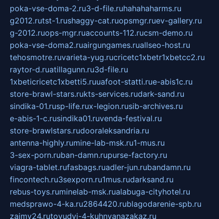
poka-vse-doma-2.ru
3-d-file.ru
hahahaharms.ru
g2012.ru
tst-1.ru
shaggy-cat.ru
opsmgr.ru
ev-gallery.ru
g-2012.ru
ops-mgr.ru
accounts-112.ru
csm-demo.ru
poka-vse-doma2.ru
airgungames.ru
allseo-host.ru
tehosmotre.ru
varieta-yug.ru
cricetc1xbetr1xbetcc2.ru
raytor-d.ru
atillagunn.ru
3d-file.ru
1xbeticricetc1xbetti5.ru
uafoot-statti.ru
e-abis1c.ru
store-brawl-stars.ru
kts-services.ru
dark-sand.ru
sindika-01.ru
sp-life.ru
x-legion.ru
sib-archives.ru
e-abis-1-c.ru
sindika01.ru
venda-festival.ru
store-brawlstars.ru
dooraleksandria.ru
antenna-highly.ru
mine-lab-msk.ru
1-mus.ru
3-sex-porn.ru
ban-damn.ru
purse-factory.ru
viagra-tablet.ru
fasbags.ru
adler-jun.ru
bandamn.ru
fincontech.ru
3sexporn.ru
1mus.ru
darksand.ru
rebus-toys.ru
minelab-msk.ru
alabuga-cityhotel.ru
medsprawo-4-ka.ru
2864420.ru
blagodarenie-spb.ru
zajmy24.ru
tovudyi-4-kuhnyanazakaz.ru