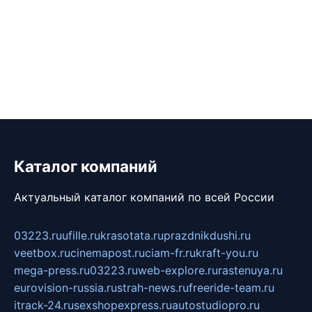
Каталог компаний
Актуальный каталог компаний по всей России
03223.ru
ufille.ru
krasotata.ru
prazdnikdushi.ru
veetbox.ru
cinemapost.ru
ciam-fr.ru
kraft-you.ru
mega-press.ru
03223.ru
web-explore.ru
rastenuya.ru
eurovision-russia.ru
strah-news.ru
freeride-team.ru
itrack-24.ru
sexshopexpress.ru
autostudiopro.ru