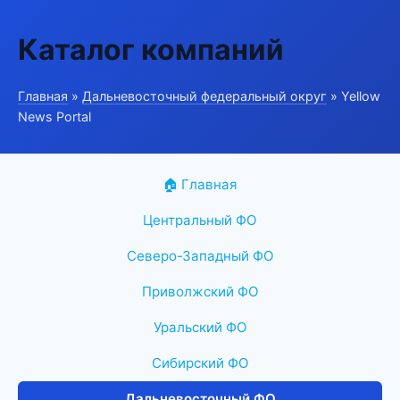
Каталог компаний
Главная
»
Дальневосточный федеральный округ
» Yellow
News Portal
🏠 Главная
Центральный ФО
Северо-Западный ФО
Приволжский ФО
Уральский ФО
Сибирский ФО
Дальневосточный ФО