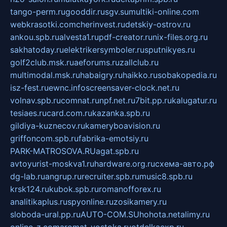
tango-perm.ru
gooddir.ru
sgv.su
multiki-online.com
webkrasotki.com
cherinvest.ru
detskiy-ostrov.ru
ankou.spb.ru
alvesta1.ru
pdf-creator.ru
nix-files.org.ru
sakhatoday.ru
elektrikersymboler.ru
sputnikyes.ru
golf2club.msk.ru
aeforums.ru
zallclub.ru
multimodal.msk.ru
habaigry.ru
haikko.ru
sobakopedia.ru
isz-fest.ru
ewnc.info
screensaver-clock.net.ru
volnav.spb.ru
comnat.ru
npf.net.ru
7bit.pp.ru
kalugatur.ru
tesiaes.ru
card.com.ru
kazanka.spb.ru
gildiya-kuznecov.ru
kameryboavision.ru
griffoncom.spb.ru
fabrika-emotsiy.ru
PARK-MATROSOVA.RU
agat.spb.ru
avtoyurist-moskva1.ru
hardware.org.ru
схема-авто.рф
dg-lab.ru
angrup.ru
recruiter.spb.ru
music8.spb.ru
krsk124.ru
kubok.spb.ru
romanofforex.ru
analitikaplus.ru
spyonline.ru
zosikamery.ru
sloboda-ural.pp.ru
AUTO-COM.SU
hohota.net
alimy.ru