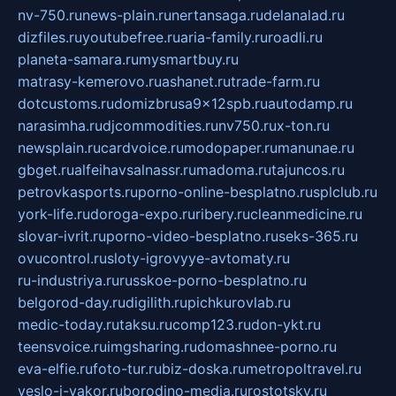
nv-750.ru
news-plain.ru
nertansaga.ru
delanalad.ru
dizfiles.ru
youtubefree.ru
aria-family.ru
roadli.ru
planeta-samara.ru
mysmartbuy.ru
matrasy-kemerovo.ru
ashanet.ru
trade-farm.ru
dotcustoms.ru
domizbrusa9x12spb.ru
autodamp.ru
narasimha.ru
djcommodities.ru
nv750.ru
x-ton.ru
newsplain.ru
cardvoice.ru
modopaper.ru
manunae.ru
gbget.ru
alfeihavsalnassr.ru
madoma.ru
tajuncos.ru
petrovkasports.ru
porno-online-besplatno.ru
splclub.ru
york-life.ru
doroga-expo.ru
ribery.ru
cleanmedicine.ru
slovar-ivrit.ru
porno-video-besplatno.ru
seks-365.ru
ovucontrol.ru
sloty-igrovyye-avtomaty.ru
ru-industriya.ru
russkoe-porno-besplatno.ru
belgorod-day.ru
digilith.ru
pichkurovlab.ru
medic-today.ru
taksu.ru
comp123.ru
don-ykt.ru
teensvoice.ru
imgsharing.ru
domashnee-porno.ru
eva-elfie.ru
foto-tur.ru
biz-doska.ru
metropoltravel.ru
veslo-i-yakor.ru
borodino-media.ru
rostotsky.ru