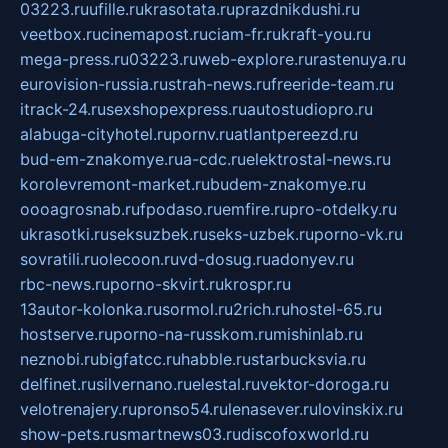
03223.ru
ufille.ru
krasotata.ru
prazdnikdushi.ru
veetbox.ru
cinemapost.ru
ciam-fr.ru
kraft-you.ru
mega-press.ru
03223.ru
web-explore.ru
rastenuya.ru
eurovision-russia.ru
strah-news.ru
freeride-team.ru
itrack-24.ru
sexshopexpress.ru
autostudiopro.ru
alabuga-cityhotel.ru
pornv.ru
atlantpereezd.ru
bud-em-znakomye.ru
a-cdc.ru
elektrostal-news.ru
korolevremont-market.ru
budem-znakomye.ru
oooagrosnab.ru
fpodaso.ru
emfire.ru
pro-otdelky.ru
ukrasotki.ru
seksuzbek.ru
seks-uzbek.ru
porno-vk.ru
sovratili.ru
olecoon.ru
vd-dosug.ru
adonyev.ru
rbc-news.ru
porno-skvirt.ru
krospr.ru
13autor-kolonka.ru
sormol.ru
2rich.ru
hostel-65.ru
hostserve.ru
porno-na-russkom.ru
mishinlab.ru
neznobi.ru
bigfatcc.ru
habble.ru
starbucksvia.ru
delfinet.ru
silvernano.ru
elestal.ru
vektor-doroga.ru
velotrenajery.ru
pronso54.ru
lenasever.ru
lovinskix.ru
show-pets.ru
smartnews03.ru
discofoxworld.ru