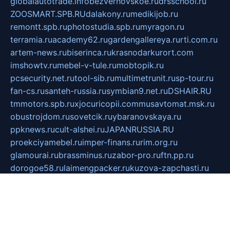
globalautotrade.info
bezverhovskoe.ru
drsschool.ru
ZOOSMART.SPB.RU
dalakony.ru
medikijob.ru
remontt.spb.ru
photostudia.spb.ru
myragon.ru
terramia.ru
academy62.ru
gardengallereya.ru
rti.com.ru
artem-news.ru
biserinca.ru
krasnodarkurort.com
imshowtv.ru
mebel-v-tule.ru
mobtopik.ru
pcsecurity.net.ru
tool-sib.ru
multimetrunit.ru
sp-tour.ru
fan-cs.ru
santeh-russia.ru
symbian9.net.ru
DSHAIR.RU
tmmotors.spb.ru
xjocuricopii.com
musavtomat.msk.ru
obustrojdom.ru
sovetcik.ru
ybaranovskaya.ru
ppknews.ru
cult-alshei.ru
JAPANRUSSIA.RU
proekciyamebel.ru
imper-finans.ru
rim.org.ru
glamourai.ru
brassminus.ru
zabor-pro.ru
ftn.pp.ru
dorogoe58.ru
laimengpacker.ru
kuzova-zapchasti.ru
sageerp.ru
taxodrom.ru
dsrazvitie.ru
hardcity.net.ru
ratinghomegames.ru
topservice25.ru
gubernyan.ru
gtglasslined.ru
ii4.ru
tssport.spb.ru
andorra24.com
blackwallstreet.ru
oboimos.ru
optim-doors.com.ru