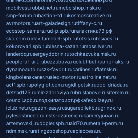
online-z.com
aromat-vostoka.ru
otdelkaexp.ru
mobilvest.ru
bbd.net.ru
mebelshop.msk.ru
smp-forum.ru
bastion-td.ru
kosmoscreative.ru
avrmotors.ru
art-galadesign.ru
tiffany-c.ru
ecostep-samara.ru
d-p.spb.ru
галактика73.рф
sko.com.ru
davitamebel-spb.ru
fotsis.ru
tesiaes.ru
kokoroyari.spb.ru
blesna-kazan.ru
mossilver.ru
lenderoq.ru
sergeydobrin.ru
tochkazvuka.msk.ru
people-of-art.ru
bezzubova.ru
clubtibet.ru
orior-aks.ru
dynamoauto.ru
szk-favorit.ru
carlines.ru
flatnsk.ru
kingbolenskaner.ru
alex-motor.ru
astroline.net.ru
act1.spb.ru
polyglot.com.ru
gidlipetsk.ru
ooo-driada.ru
detsad125.ru
mir-zdoroviya.ru
bruslanovo.ru
siterem.ru
council.spb.ru
лодкипатриот.рф
kafekolizey.ru
iclub.net.ru
gazon-easy.ru
sugarepilekb.ru
grinox.ru
pylesostineco.ru
msts-ozarenie.ru
kameryjooan.ru
artemovskij.ru
dopler.spb.ru
aid70.ru
metall-perm.ru
ndm.msk.ru
ratingzooshop.ru
apiaccess.ru