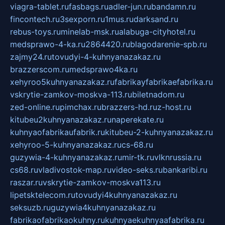
viagra-tablet.ru
fasbags.ru
adler-jun.ru
bandamn.ru
fincontech.ru
3sexporn.ru
1mus.ru
darksand.ru
rebus-toys.ru
minelab-msk.ru
alabuga-cityhotel.ru
medsprawo-4-ka.ru
2864420.ru
blagodarenie-spb.ru
zajmy24.ru
tovudyi-4-kuhnyanazakaz.ru
brazzerscom.ru
medsprawo4ka.ru
xehyroo5kuhnyanazakaz.ru
fabrikayfabrikaefabrika.ru
vskrytie-zamkov-moskva-113.ru
biletnadom.ru
zed-online.ru
pimchax.ru
brazzers-hd.ru
z-host.ru
kitubeu2kuhnyanazakaz.ru
naperekate.ru
kuhnyaofabrikaufabrik.ru
kitubeu-2-kuhnyanazakaz.ru
xehyroo-5-kuhnyanazakaz.ru
cs-68.ru
guzywia-4-kuhnyanazakaz.ru
mir-tk.ru
vlknrussia.ru
cs68.ru
vladivostok-map.ru
video-seks.ru
bankaribi.ru
raszar.ru
vskrytie-zamkov-moskva113.ru
lipetsktelecom.ru
tovudyi4kuhnyanazakaz.ru
seksuzb.ru
guzywia4kuhnyanazakaz.ru
fabrikaofabrikaokuhny.ru
kuhnyaekuhnyaafabrika.ru