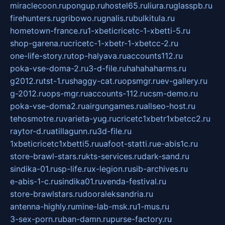
miraclecoon.ru
pongup.ru
hostel65.ru
liura.ru
glasspb.ru
firehunters.ru
gribowo.ru
gnalis.ru
bulkitula.ru
hometown-france.ru
1-xbeticricetc-1-xbetti-5.ru
shop-garena.ru
cricetc-1-xbetr-1-xbetcc-2.ru
one-life-story.ru
top-halyava.ru
accounts112.ru
poka-vse-doma-2.ru
3-d-file.ru
hahahaharms.ru
g2012.ru
tst-1.ru
shaggy-cat.ru
opsmgr.ru
ev-gallery.ru
g-2012.ru
ops-mgr.ru
accounts-112.ru
csm-demo.ru
poka-vse-doma2.ru
airgungames.ru
allseo-host.ru
tehosmotre.ru
varieta-yug.ru
cricetc1xbetr1xbetcc2.ru
raytor-d.ru
atillagunn.ru
3d-file.ru
1xbeticricetc1xbetti5.ru
uafoot-statti.ru
e-abis1c.ru
store-brawl-stars.ru
kts-services.ru
dark-sand.ru
sindika-01.ru
sp-life.ru
x-legion.ru
sib-archives.ru
e-abis-1-c.ru
sindika01.ru
venda-festival.ru
store-brawlstars.ru
dooraleksandria.ru
antenna-highly.ru
mine-lab-msk.ru
1-mus.ru
3-sex-porn.ru
ban-damn.ru
purse-factory.ru