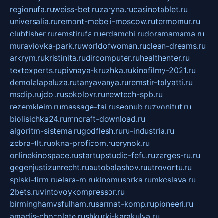
regionufa.ru
weiss-bet.ru
zaryna.ru
casinotablet.ru
universalia.ru
remont-mebeli-moscow.ru
termomur.ru
clubfisher.ru
remstirufa.ru
erdamchi.ru
doramamama.ru
muraviovka-park.ru
worldofwoman.ru
clean-dreams.ru
arkrym.ru
kristinita.ru
dircomputer.ru
healthenter.ru
textexperts.ru
pivnaya-kruzhka.ru
kinofilmy-2021.ru
demolalapaluza.ru
tanyavanya.ru
remstir-tolyatti.ru
msdip.ru
jdol.ru
sokolovr.ru
newtech-spb.ru
rezemkleim.ru
massage-tai.ru
seonub.ru
zvonitut.ru
biolisichka24.ru
mncraft-download.ru
algoritm-sistema.ru
godflesh.ru
ru-industria.ru
zebra-tlt.ru
okna-proficom.ru
erynok.ru
onlinekinospace.ru
startupstudio-fefu.ru
zarges-ru.ru
gegenjustizunrecht.ru
autobalashov.ru
utrovortu.ru
spiski-firm.ru
elara-m.ru
kinomusorka.ru
mkcslava.ru
2bets.ru
vintovoykompressor.ru
birminghamvsfulham.ru
sarmat-komp.ru
pioneeri.ru
amadis-chocolate.ru
shkurki-karakulya.ru