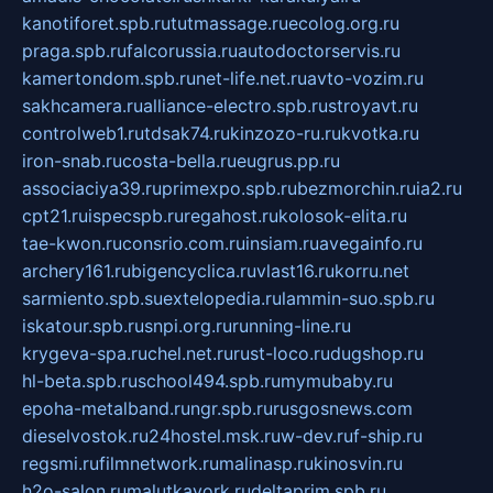
kanotiforet.spb.ru
tutmassage.ru
ecolog.org.ru
praga.spb.ru
falcorussia.ru
autodoctorservis.ru
kamertondom.spb.ru
net-life.net.ru
avto-vozim.ru
sakhcamera.ru
alliance-electro.spb.ru
stroyavt.ru
controlweb1.ru
tdsak74.ru
kinzozo-ru.ru
kvotka.ru
iron-snab.ru
costa-bella.ru
eugrus.pp.ru
associaciya39.ru
primexpo.spb.ru
bezmorchin.ru
ia2.ru
cpt21.ru
ispecspb.ru
regahost.ru
kolosok-elita.ru
tae-kwon.ru
consrio.com.ru
insiam.ru
avegainfo.ru
archery161.ru
bigencyclica.ru
vlast16.ru
korru.net
sarmiento.spb.su
extelopedia.ru
lammin-suo.spb.ru
iskatour.spb.ru
snpi.org.ru
running-line.ru
krygeva-spa.ru
chel.net.ru
rust-loco.ru
dugshop.ru
hl-beta.spb.ru
school494.spb.ru
mymubaby.ru
epoha-metalband.ru
ngr.spb.ru
rusgosnews.com
dieselvostok.ru
24hostel.msk.ru
w-dev.ru
f-ship.ru
regsmi.ru
filmnetwork.ru
malinasp.ru
kinosvin.ru
h2o-salon.ru
malutkayork.ru
deltaprim.spb.ru