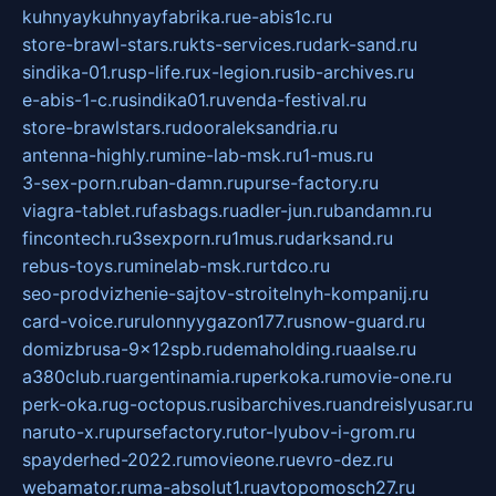
kuhnyaykuhnyayfabrika.ru
e-abis1c.ru
store-brawl-stars.ru
kts-services.ru
dark-sand.ru
sindika-01.ru
sp-life.ru
x-legion.ru
sib-archives.ru
e-abis-1-c.ru
sindika01.ru
venda-festival.ru
store-brawlstars.ru
dooraleksandria.ru
antenna-highly.ru
mine-lab-msk.ru
1-mus.ru
3-sex-porn.ru
ban-damn.ru
purse-factory.ru
viagra-tablet.ru
fasbags.ru
adler-jun.ru
bandamn.ru
fincontech.ru
3sexporn.ru
1mus.ru
darksand.ru
rebus-toys.ru
minelab-msk.ru
rtdco.ru
seo-prodvizhenie-sajtov-stroitelnyh-kompanij.ru
card-voice.ru
rulonnyygazon177.ru
snow-guard.ru
domizbrusa-9x12spb.ru
demaholding.ru
aalse.ru
a380club.ru
argentinamia.ru
perkoka.ru
movie-one.ru
perk-oka.ru
g-octopus.ru
sibarchives.ru
andreislyusar.ru
naruto-x.ru
pursefactory.ru
tor-lyubov-i-grom.ru
spayderhed-2022.ru
movieone.ru
evro-dez.ru
webamator.ru
ma-absolut1.ru
avtopomosch27.ru