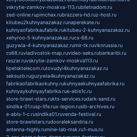
vskrytie-zamkov-moskva-113.ru
biletnadom.ru
zed-online.ru
pimchax.ru
brazzers-hd.ru
z-host.ru
kitubeu2kuhnyanazakaz.ru
naperekate.ru
kuhnyaofabrikaufabrik.ru
kitubeu-2-kuhnyanazakaz.ru
xehyroo-5-kuhnyanazakaz.ru
cs-68.ru
guzywia-4-kuhnyanazakaz.ru
mir-tk.ru
vlknrussia.ru
cs68.ru
vladivostok-map.ru
video-seks.ru
bankaribi.ru
raszar.ru
vskrytie-zamkov-moskva113.ru
lipetsktelecom.ru
tovudyi4kuhnyanazakaz.ru
seksuzb.ru
guzywia4kuhnyanazakaz.ru
fabrikaofabrikaokuhny.ru
kuhnyaekuhnyaafabrika.ru
kuhnyaykuhnyayfabrika.ru
e-abis1c.ru
store-brawl-stars.ru
kts-services.ru
dark-sand.ru
sindika-01.ru
sp-life.ru
x-legion.ru
sib-archives.ru
e-abis-1-c.ru
sindika01.ru
venda-festival.ru
store-brawlstars.ru
dooraleksandria.ru
antenna-highly.ru
mine-lab-msk.ru
1-mus.ru