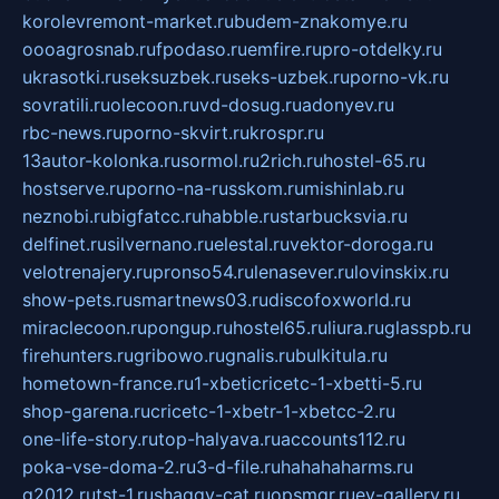
korolevremont-market.ru
budem-znakomye.ru
oooagrosnab.ru
fpodaso.ru
emfire.ru
pro-otdelky.ru
ukrasotki.ru
seksuzbek.ru
seks-uzbek.ru
porno-vk.ru
sovratili.ru
olecoon.ru
vd-dosug.ru
adonyev.ru
rbc-news.ru
porno-skvirt.ru
krospr.ru
13autor-kolonka.ru
sormol.ru
2rich.ru
hostel-65.ru
hostserve.ru
porno-na-russkom.ru
mishinlab.ru
neznobi.ru
bigfatcc.ru
habble.ru
starbucksvia.ru
delfinet.ru
silvernano.ru
elestal.ru
vektor-doroga.ru
velotrenajery.ru
pronso54.ru
lenasever.ru
lovinskix.ru
show-pets.ru
smartnews03.ru
discofoxworld.ru
miraclecoon.ru
pongup.ru
hostel65.ru
liura.ru
glasspb.ru
firehunters.ru
gribowo.ru
gnalis.ru
bulkitula.ru
hometown-france.ru
1-xbeticricetc-1-xbetti-5.ru
shop-garena.ru
cricetc-1-xbetr-1-xbetcc-2.ru
one-life-story.ru
top-halyava.ru
accounts112.ru
poka-vse-doma-2.ru
3-d-file.ru
hahahaharms.ru
g2012.ru
tst-1.ru
shaggy-cat.ru
opsmgr.ru
ev-gallery.ru