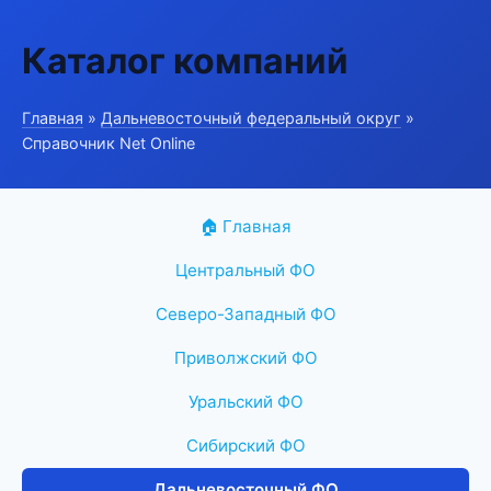
Каталог компаний
Главная
»
Дальневосточный федеральный округ
»
Справочник Net Online
🏠 Главная
Центральный ФО
Северо-Западный ФО
Приволжский ФО
Уральский ФО
Сибирский ФО
Дальневосточный ФО