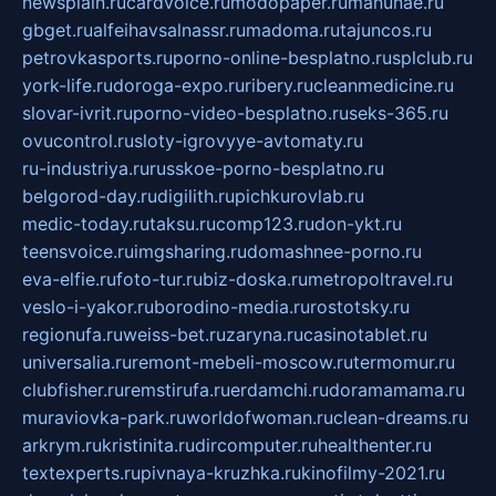
newsplain.ru
cardvoice.ru
modopaper.ru
manunae.ru
gbget.ru
alfeihavsalnassr.ru
madoma.ru
tajuncos.ru
petrovkasports.ru
porno-online-besplatno.ru
splclub.ru
york-life.ru
doroga-expo.ru
ribery.ru
cleanmedicine.ru
slovar-ivrit.ru
porno-video-besplatno.ru
seks-365.ru
ovucontrol.ru
sloty-igrovyye-avtomaty.ru
ru-industriya.ru
russkoe-porno-besplatno.ru
belgorod-day.ru
digilith.ru
pichkurovlab.ru
medic-today.ru
taksu.ru
comp123.ru
don-ykt.ru
teensvoice.ru
imgsharing.ru
domashnee-porno.ru
eva-elfie.ru
foto-tur.ru
biz-doska.ru
metropoltravel.ru
veslo-i-yakor.ru
borodino-media.ru
rostotsky.ru
regionufa.ru
weiss-bet.ru
zaryna.ru
casinotablet.ru
universalia.ru
remont-mebeli-moscow.ru
termomur.ru
clubfisher.ru
remstirufa.ru
erdamchi.ru
doramamama.ru
muraviovka-park.ru
worldofwoman.ru
clean-dreams.ru
arkrym.ru
kristinita.ru
dircomputer.ru
healthenter.ru
textexperts.ru
pivnaya-kruzhka.ru
kinofilmy-2021.ru