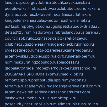
lenderoq.ru
sergeydobrin.ru
tochkazvuka.msk.ru
people-of-art.ru
bezzubova.ru
clubtibet.ru
orior-aks.ru
dynamoauto.ru
szk-favorit.ru
carlines.ru
flatnsk.ru
kingbolenskaner.ru
alex-motor.ru
astroline.net.ru
act1.spb.ru
polyglot.com.ru
gidlipetsk.ru
ooo-driada.ru
detsad125.ru
mir-zdoroviya.ru
bruslanovo.ru
siterem.ru
council.spb.ru
лодкипатриот.рф
kafekolizey.ru
iclub.net.ru
gazon-easy.ru
sugarepilekb.ru
grinox.ru
pylesostineco.ru
msts-ozarenie.ru
kameryjooan.ru
artemovskij.ru
dopler.spb.ru
aid70.ru
metall-perm.ru
ndm.msk.ru
ratingzooshop.ru
apiaccess.ru
globalautotrade.info
bezverhovskoe.ru
drsschool.ru
ZOOSMART.SPB.RU
dalakony.ru
medikijob.ru
remontt.spb.ru
photostudia.spb.ru
myragon.ru
terramia.ru
academy62.ru
gardengallereya.ru
rti.com.ru
artem-news.ru
biserinca.ru
krasnodarkurort.com
imshowtv.ru
mebel-v-tule.ru
mobtopik.ru
pcsecurity.net.ru
tool-sib.ru
multimetrunit.ru
sp-tour.ru