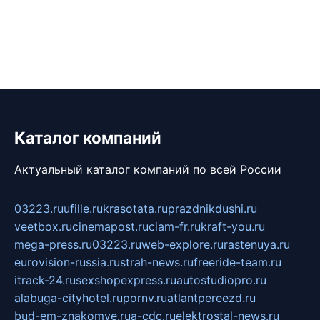
Каталог компаний
Актуальный каталог компаний по всей России
03223.ru
ufille.ru
krasotata.ru
prazdnikdushi.ru
veetbox.ru
cinemapost.ru
ciam-fr.ru
kraft-you.ru
mega-press.ru
03223.ru
web-explore.ru
rastenuya.ru
eurovision-russia.ru
strah-news.ru
freeride-team.ru
itrack-24.ru
sexshopexpress.ru
autostudiopro.ru
alabuga-cityhotel.ru
pornv.ru
atlantpereezd.ru
bud-em-znakomye.ru
a-cdc.ru
elektrostal-news.ru