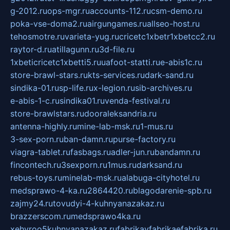
g-2012.ru
ops-mgr.ru
accounts-112.ru
csm-demo.ru
poka-vse-doma2.ru
airgungames.ru
allseo-host.ru
tehosmotre.ru
varieta-yug.ru
cricetc1xbetr1xbetcc2.ru
raytor-d.ru
atillagunn.ru
3d-file.ru
1xbeticricetc1xbetti5.ru
uafoot-statti.ru
e-abis1c.ru
store-brawl-stars.ru
kts-services.ru
dark-sand.ru
sindika-01.ru
sp-life.ru
x-legion.ru
sib-archives.ru
e-abis-1-c.ru
sindika01.ru
venda-festival.ru
store-brawlstars.ru
dooraleksandria.ru
antenna-highly.ru
mine-lab-msk.ru
1-mus.ru
3-sex-porn.ru
ban-damn.ru
purse-factory.ru
viagra-tablet.ru
fasbags.ru
adler-jun.ru
bandamn.ru
fincontech.ru
3sexporn.ru
1mus.ru
darksand.ru
rebus-toys.ru
minelab-msk.ru
alabuga-cityhotel.ru
medsprawo-4-ka.ru
2864420.ru
blagodarenie-spb.ru
zajmy24.ru
tovudyi-4-kuhnyanazakaz.ru
brazzerscom.ru
medsprawo4ka.ru
xehyroo5kuhnyanazakaz.ru
fabrikayfabrikaefabrika.ru