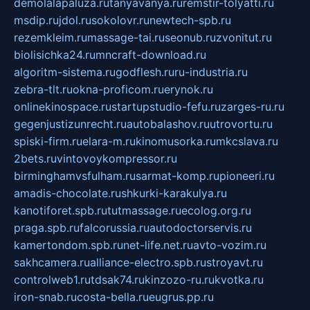
demolalapaluza.ru
tanyavanya.ru
remstir-tolyatti.ru
msdip.ru
jdol.ru
sokolovr.ru
newtech-spb.ru
rezemkleim.ru
massage-tai.ru
seonub.ru
zvonitut.ru
biolisichka24.ru
mncraft-download.ru
algoritm-sistema.ru
godflesh.ru
ru-industria.ru
zebra-tlt.ru
okna-proficom.ru
erynok.ru
onlinekinospace.ru
startupstudio-fefu.ru
zarges-ru.ru
gegenjustizunrecht.ru
autobalashov.ru
utrovortu.ru
spiski-firm.ru
elara-m.ru
kinomusorka.ru
mkcslava.ru
2bets.ru
vintovoykompressor.ru
birminghamvsfulham.ru
sarmat-komp.ru
pioneeri.ru
amadis-chocolate.ru
shkurki-karakulya.ru
kanotiforet.spb.ru
tutmassage.ru
ecolog.org.ru
praga.spb.ru
falcorussia.ru
autodoctorservis.ru
kamertondom.spb.ru
net-life.net.ru
avto-vozim.ru
sakhcamera.ru
alliance-electro.spb.ru
stroyavt.ru
controlweb1.ru
tdsak74.ru
kinzozo-ru.ru
kvotka.ru
iron-snab.ru
costa-bella.ru
eugrus.pp.ru