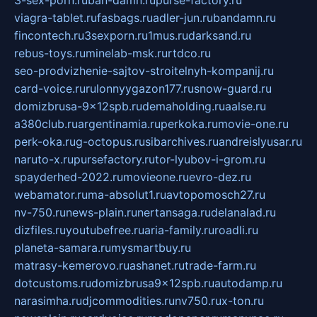
3-sex-porn.ru
ban-damn.ru
purse-factory.ru
viagra-tablet.ru
fasbags.ru
adler-jun.ru
bandamn.ru
fincontech.ru
3sexporn.ru
1mus.ru
darksand.ru
rebus-toys.ru
minelab-msk.ru
rtdco.ru
seo-prodvizhenie-sajtov-stroitelnyh-kompanij.ru
card-voice.ru
rulonnyygazon177.ru
snow-guard.ru
domizbrusa-9x12spb.ru
demaholding.ru
aalse.ru
a380club.ru
argentinamia.ru
perkoka.ru
movie-one.ru
perk-oka.ru
g-octopus.ru
sibarchives.ru
andreislyusar.ru
naruto-x.ru
pursefactory.ru
tor-lyubov-i-grom.ru
spayderhed-2022.ru
movieone.ru
evro-dez.ru
webamator.ru
ma-absolut1.ru
avtopomosch27.ru
nv-750.ru
news-plain.ru
nertansaga.ru
delanalad.ru
dizfiles.ru
youtubefree.ru
aria-family.ru
roadli.ru
planeta-samara.ru
mysmartbuy.ru
matrasy-kemerovo.ru
ashanet.ru
trade-farm.ru
dotcustoms.ru
domizbrusa9x12spb.ru
autodamp.ru
narasimha.ru
djcommodities.ru
nv750.ru
x-ton.ru