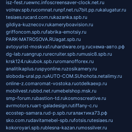
isz-fest.ru
ewnc.info
screensaver-clock.net.ru
volnav.spb.ru
comnat.ru
npf.net.ru
7bit.pp.ru
kalugatur.ru
tesiaes.ru
card.com.ru
kazanka.spb.ru
gildiya-kuznecov.ru
kameryboavision.ru
griffoncom.spb.ru
fabrika-emotsiy.ru
PARK-MATROSOVA.RU
agat.spb.ru
avtoyurist-moskva1.ru
hardware.org.ru
схема-авто.рф
dg-lab.ru
angrup.ru
recruiter.spb.ru
music8.spb.ru
krsk124.ru
kubok.spb.ru
romanofforex.ru
analitikaplus.ru
spyonline.ru
zosikamery.ru
sloboda-ural.pp.ru
AUTO-COM.SU
hohota.net
alimy.ru
online-z.com
aromat-vostoka.ru
otdelkaexp.ru
mobilvest.ru
bbd.net.ru
mebelshop.msk.ru
smp-forum.ru
bastion-td.ru
kosmoscreative.ru
avrmotors.ru
art-galadesign.ru
tiffany-c.ru
ecostep-samara.ru
d-p.spb.ru
галактика73.рф
sko.com.ru
davitamebel-spb.ru
fotsis.ru
tesiaes.ru
kokoroyari.spb.ru
blesna-kazan.ru
mossilver.ru