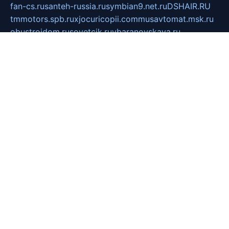
fan-cs.ru
santeh-russia.ru
symbian9.net.ru
DSHAIR.RU
tmmotors.spb.ru
xjocuricopii.com
musavtomat.msk.ru
obustrojdom.ru
sovetcik.ru
ybaranovskaya.ru
ppknews.ru
cult-alshei.ru
JAPANRUSSIA.RU
proekciyamebel.ru
imper-finans.ru
rim.org.ru
glamourai.ru
brassminus.ru
zabor-pro.ru
ftn.pp.ru
dorogoe58.ru
laimengpacker.ru
kuzova-zapchasti.ru
sageerp.ru
taxodrom.ru
dsrazvitie.ru
hardcity.net.ru
ratinghomegames.ru
topservice25.ru
gubernyan.ru
gtglasslined.ru
ii4.ru
tssport.spb.ru
andorra24.com
blackwallstreet.ru
oboimos.ru
optim-doors.com.ru
ikuch.ru
nycr.org.ru
npa21.ru
vremya-ch.spb.ru
desert000.ru
ivtorgi.ru
ifiori.ru
catalog-statei.ru
dcv.org.ru
spetsmaster174.ru
ipkameryhiseeu.ru
dum26.ru
ruspol.spb.ru
fr-opendp.ru
kam-solnyshko.ru
cheyenne-arapaho.ru
sevzapmetal.spb.ru
ted-lapidus.spb.ru
parasite-eliminator.ru
sigma-complete.ru
modernworld.ru
dama-moda.ru