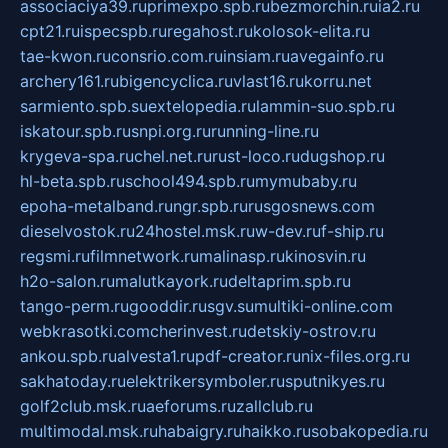
associaciya39.ru
primexpo.spb.ru
bezmorchin.ru
ia2.ru
cpt21.ru
ispecspb.ru
regahost.ru
kolosok-elita.ru
tae-kwon.ru
consrio.com.ru
insiam.ru
avegainfo.ru
archery161.ru
bigencyclica.ru
vlast16.ru
korru.net
sarmiento.spb.su
extelopedia.ru
lammin-suo.spb.ru
iskatour.spb.ru
snpi.org.ru
running-line.ru
krygeva-spa.ru
chel.net.ru
rust-loco.ru
dugshop.ru
hl-beta.spb.ru
school494.spb.ru
mymubaby.ru
epoha-metalband.ru
ngr.spb.ru
rusgosnews.com
dieselvostok.ru
24hostel.msk.ru
w-dev.ru
f-ship.ru
regsmi.ru
filmnetwork.ru
malinasp.ru
kinosvin.ru
h2o-salon.ru
malutkayork.ru
deltaprim.spb.ru
tango-perm.ru
gooddir.ru
sgv.su
multiki-online.com
webkrasotki.com
cherinvest.ru
detskiy-ostrov.ru
ankou.spb.ru
alvesta1.ru
pdf-creator.ru
nix-files.org.ru
sakhatoday.ru
elektrikersymboler.ru
sputnikyes.ru
golf2club.msk.ru
aeforums.ru
zallclub.ru
multimodal.msk.ru
habaigry.ru
haikko.ru
sobakopedia.ru