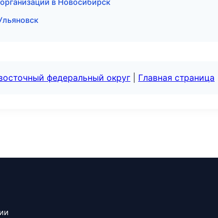
 организаций в Новосибирск
 Ульяновск
евосточный федеральный округ
|
Главная страница
сии