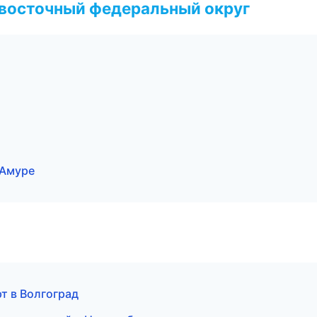
евосточный федеральный округ
-Амуре
рт в Волгоград