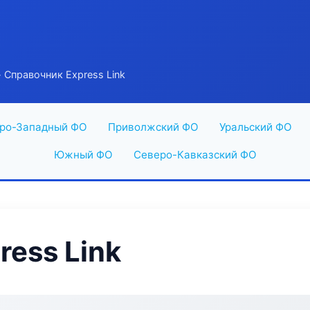
 Справочник Express Link
ро-Западный ФО
Приволжский ФО
Уральский ФО
Южный ФО
Северо-Кавказский ФО
ress Link