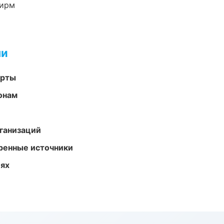
фирм
ми
арты
онам
ганизаций
еренные источники
иях