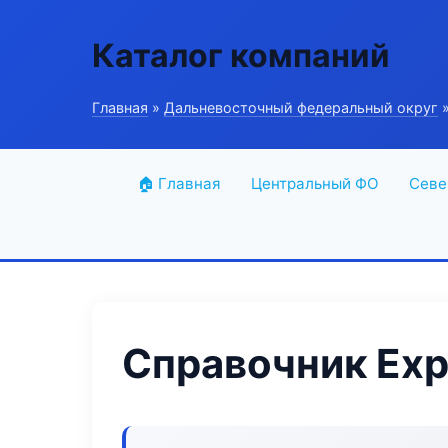
Каталог компаний
Главная
»
Дальневосточный федеральный округ
»
🏠 Главная
Центральный ФО
Севе
Справочник Exp