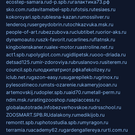
ecostep-samara.ru
d-p.spb.ru
галактика73.рф
sko.com.ru
davitamebel-spb.ru
fotsis.ru
tesiaes.ru
kokoroyari.spb.ru
blesna-kazan.ru
mossilver.ru
lenderoq.ru
sergeydobrin.ru
tochkazvuka.msk.ru
people-of-art.ru
bezzubova.ru
clubtibet.ru
orior-aks.ru
dynamoauto.ru
szk-favorit.ru
carlines.ru
flatnsk.ru
kingbolenskaner.ru
alex-motor.ru
astroline.net.ru
act1.spb.ru
polyglot.com.ru
gidlipetsk.ru
ooo-driada.ru
detsad125.ru
mir-zdoroviya.ru
bruslanovo.ru
siterem.ru
council.spb.ru
лодкипатриот.рф
kafekolizey.ru
iclub.net.ru
gazon-easy.ru
sugarepilekb.ru
grinox.ru
pylesostineco.ru
msts-ozarenie.ru
kameryjooan.ru
artemovskij.ru
dopler.spb.ru
aid70.ru
metall-perm.ru
ndm.msk.ru
ratingzooshop.ru
apiaccess.ru
globalautotrade.info
bezverhovskoe.ru
drsschool.ru
ZOOSMART.SPB.RU
dalakony.ru
medikijob.ru
remontt.spb.ru
photostudia.spb.ru
myragon.ru
terramia.ru
academy62.ru
gardengallereya.ru
rti.com.ru