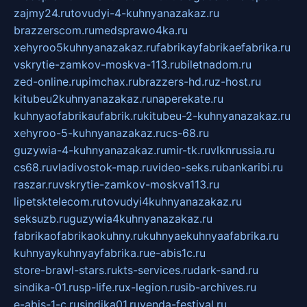
zajmy24.ru
tovudyi-4-kuhnyanazakaz.ru
brazzerscom.ru
medsprawo4ka.ru
xehyroo5kuhnyanazakaz.ru
fabrikayfabrikaefabrika.ru
vskrytie-zamkov-moskva-113.ru
biletnadom.ru
zed-online.ru
pimchax.ru
brazzers-hd.ru
z-host.ru
kitubeu2kuhnyanazakaz.ru
naperekate.ru
kuhnyaofabrikaufabrik.ru
kitubeu-2-kuhnyanazakaz.ru
xehyroo-5-kuhnyanazakaz.ru
cs-68.ru
guzywia-4-kuhnyanazakaz.ru
mir-tk.ru
vlknrussia.ru
cs68.ru
vladivostok-map.ru
video-seks.ru
bankaribi.ru
raszar.ru
vskrytie-zamkov-moskva113.ru
lipetsktelecom.ru
tovudyi4kuhnyanazakaz.ru
seksuzb.ru
guzywia4kuhnyanazakaz.ru
fabrikaofabrikaokuhny.ru
kuhnyaekuhnyaafabrika.ru
kuhnyaykuhnyayfabrika.ru
e-abis1c.ru
store-brawl-stars.ru
kts-services.ru
dark-sand.ru
sindika-01.ru
sp-life.ru
x-legion.ru
sib-archives.ru
e-abis-1-c.ru
sindika01.ru
venda-festival.ru