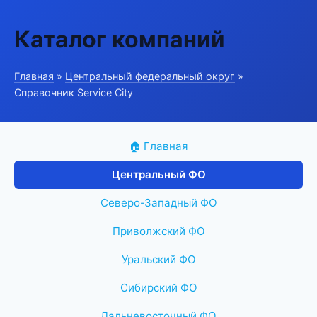
Каталог компаний
Главная
»
Центральный федеральный округ
»
Справочник Service City
🏠 Главная
Центральный ФО
Северо-Западный ФО
Приволжский ФО
Уральский ФО
Сибирский ФО
Дальневосточный ФО