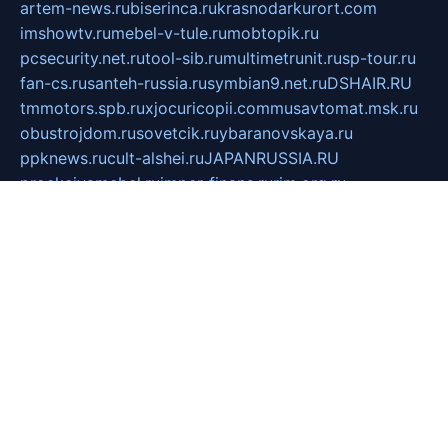
artem-news.ru
biserinca.ru
krasnodarkurort.com
imshowtv.ru
mebel-v-tule.ru
mobtopik.ru
pcsecurity.net.ru
tool-sib.ru
multimetrunit.ru
sp-tour.ru
fan-cs.ru
santeh-russia.ru
symbian9.net.ru
DSHAIR.RU
tmmotors.spb.ru
xjocuricopii.com
musavtomat.msk.ru
obustrojdom.ru
sovetcik.ru
ybaranovskaya.ru
ppknews.ru
cult-alshei.ru
JAPANRUSSIA.RU
proekciyamebel.ru
imper-finans.ru
rim.org.ru
glamourai.ru
brassminus.ru
zabor-pro.ru
ftn.pp.ru
dorogoe58.ru
laimengpacker.ru
kuzova-zapchasti.ru
sageerp.ru
taxodrom.ru
dsrazvitie.ru
hardcity.net.ru
ratinghomegames.ru
topservice25.ru
gubernyan.ru
gtglasslined.ru
ii4.ru
tssport.spb.ru
andorra24.com
blackwallstreet.ru
oboimos.ru
optim-doors.com.ru
ikuch.ru
nycr.org.ru
npa21.ru
vremya-ch.spb.ru
desert000.ru
ivtorgi.ru
ifiori.ru
catalog-statei.ru
dcv.org.ru
spetsmaster174.ru
ipkameryhiseeu.ru
dum26.ru
ruspol.spb.ru
fr-opendp.ru
kam-solnyshko.ru