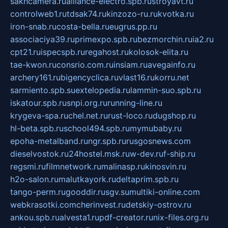
sakhcamera.ru
alliance-electro.spb.ru
stroyavt.ru
controlweb1.ru
tdsak74.ru
kinzozo-ru.ru
kvotka.ru
iron-snab.ru
costa-bella.ru
eugrus.pp.ru
associaciya39.ru
primexpo.spb.ru
bezmorchin.ru
ia2.ru
cpt21.ru
ispecspb.ru
regahost.ru
kolosok-elita.ru
tae-kwon.ru
consrio.com.ru
insiam.ru
avegainfo.ru
archery161.ru
bigencyclica.ru
vlast16.ru
korru.net
sarmiento.spb.su
extelopedia.ru
lammin-suo.spb.ru
iskatour.spb.ru
snpi.org.ru
running-line.ru
krygeva-spa.ru
chel.net.ru
rust-loco.ru
dugshop.ru
hl-beta.spb.ru
school494.spb.ru
mymubaby.ru
epoha-metalband.ru
ngr.spb.ru
rusgosnews.com
dieselvostok.ru
24hostel.msk.ru
w-dev.ru
f-ship.ru
regsmi.ru
filmnetwork.ru
malinasp.ru
kinosvin.ru
h2o-salon.ru
malutkayork.ru
deltaprim.spb.ru
tango-perm.ru
gooddir.ru
sgv.su
multiki-online.com
webkrasotki.com
cherinvest.ru
detskiy-ostrov.ru
ankou.spb.ru
alvesta1.ru
pdf-creator.ru
nix-files.org.ru