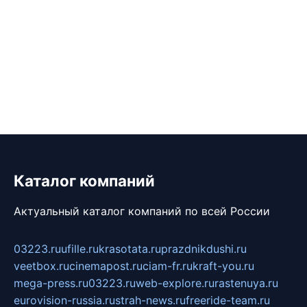
Каталог компаний
Актуальный каталог компаний по всей России
03223.ru
ufille.ru
krasotata.ru
prazdnikdushi.ru
veetbox.ru
cinemapost.ru
ciam-fr.ru
kraft-you.ru
mega-press.ru
03223.ru
web-explore.ru
rastenuya.ru
eurovision-russia.ru
strah-news.ru
freeride-team.ru