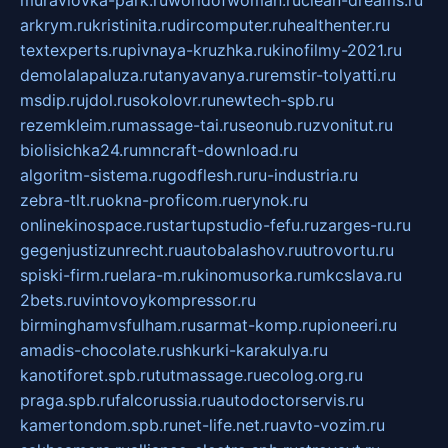
muraviovka-park.ru
worldofwoman.ru
clean-dreams.ru
arkrym.ru
kristinita.ru
dircomputer.ru
healthenter.ru
textexperts.ru
pivnaya-kruzhka.ru
kinofilmy-2021.ru
demolalapaluza.ru
tanyavanya.ru
remstir-tolyatti.ru
msdip.ru
jdol.ru
sokolovr.ru
newtech-spb.ru
rezemkleim.ru
massage-tai.ru
seonub.ru
zvonitut.ru
biolisichka24.ru
mncraft-download.ru
algoritm-sistema.ru
godflesh.ru
ru-industria.ru
zebra-tlt.ru
okna-proficom.ru
erynok.ru
onlinekinospace.ru
startupstudio-fefu.ru
zarges-ru.ru
gegenjustizunrecht.ru
autobalashov.ru
utrovortu.ru
spiski-firm.ru
elara-m.ru
kinomusorka.ru
mkcslava.ru
2bets.ru
vintovoykompressor.ru
birminghamvsfulham.ru
sarmat-komp.ru
pioneeri.ru
amadis-chocolate.ru
shkurki-karakulya.ru
kanotiforet.spb.ru
tutmassage.ru
ecolog.org.ru
praga.spb.ru
falcorussia.ru
autodoctorservis.ru
kamertondom.spb.ru
net-life.net.ru
avto-vozim.ru