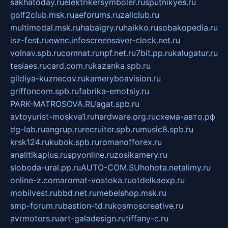
sakhatoday.ru
elektrikersymboler.ru
sputnikyes.ru
golf2club.msk.ru
aeforums.ru
zallclub.ru
multimodal.msk.ru
habaigry.ru
haikko.ru
sobakopedia.ru
isz-fest.ru
ewnc.info
screensaver-clock.net.ru
volnav.spb.ru
comnat.ru
npf.net.ru
7bit.pp.ru
kalugatur.ru
tesiaes.ru
card.com.ru
kazanka.spb.ru
gildiya-kuznecov.ru
kameryboavision.ru
griffoncom.spb.ru
fabrika-emotsiy.ru
PARK-MATROSOVA.RU
agat.spb.ru
avtoyurist-moskva1.ru
hardware.org.ru
схема-авто.рф
dg-lab.ru
angrup.ru
recruiter.spb.ru
music8.spb.ru
krsk124.ru
kubok.spb.ru
romanofforex.ru
analitikaplus.ru
spyonline.ru
zosikamery.ru
sloboda-ural.pp.ru
AUTO-COM.SU
hohota.net
alimy.ru
online-z.com
aromat-vostoka.ru
otdelkaexp.ru
mobilvest.ru
bbd.net.ru
mebelshop.msk.ru
smp-forum.ru
bastion-td.ru
kosmoscreative.ru
avrmotors.ru
art-galadesign.ru
tiffany-c.ru