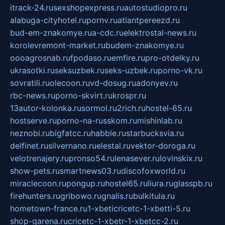
itrack-24.ru
sexshopexpress.ru
autostudiopro.ru
alabuga-cityhotel.ru
pornv.ru
atlantpereezd.ru
bud-em-znakomye.ru
a-cdc.ru
elektrostal-news.ru
korolevremont-market.ru
budem-znakomye.ru
oooagrosnab.ru
fpodaso.ru
emfire.ru
pro-otdelky.ru
ukrasotki.ru
seksuzbek.ru
seks-uzbek.ru
porno-vk.ru
sovratili.ru
olecoon.ru
vd-dosug.ru
adonyev.ru
rbc-news.ru
porno-skvirt.ru
krospr.ru
13autor-kolonka.ru
sormol.ru
2rich.ru
hostel-65.ru
hostserve.ru
porno-na-russkom.ru
mishinlab.ru
neznobi.ru
bigfatcc.ru
habble.ru
starbucksvia.ru
delfinet.ru
silvernano.ru
elestal.ru
vektor-doroga.ru
velotrenajery.ru
pronso54.ru
lenasever.ru
lovinskix.ru
show-pets.ru
smartnews03.ru
discofoxworld.ru
miraclecoon.ru
pongup.ru
hostel65.ru
liura.ru
glasspb.ru
firehunters.ru
gribowo.ru
gnalis.ru
bulkitula.ru
hometown-france.ru
1-xbeticricetc-1-xbetti-5.ru
shop-garena.ru
cricetc-1-xbetr-1-xbetcc-2.ru