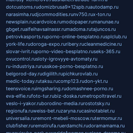
dotcustoms.ru
domizbrusa9x12spb.ru
autodamp.ru
narasimha.ru
djcommodities.ru
nv750.ru
x-ton.ru
newsplain.ru
cardvoice.ru
modopaper.ru
manunae.ru
gbget.ru
alfeihavsalnassr.ru
madoma.ru
tajuncos.ru
petrovkasports.ru
porno-online-besplatno.ru
splclub.ru
york-life.ru
doroga-expo.ru
ribery.ru
cleanmedicine.ru
slovar-ivrit.ru
porno-video-besplatno.ru
seks-365.ru
ovucontrol.ru
sloty-igrovyye-avtomaty.ru
ru-industriya.ru
russkoe-porno-besplatno.ru
belgorod-day.ru
digilith.ru
pichkurovlab.ru
medic-today.ru
taksu.ru
comp123.ru
don-ykt.ru
teensvoice.ru
imgsharing.ru
domashnee-porno.ru
eva-elfie.ru
foto-tur.ru
biz-doska.ru
metropoltravel.ru
veslo-i-yakor.ru
borodino-media.ru
rostotsky.ru
regionufa.ru
weiss-bet.ru
zaryna.ru
casinotablet.ru
universalia.ru
remont-mebeli-moscow.ru
termomur.ru
clubfisher.ru
remstirufa.ru
erdamchi.ru
doramamama.ru