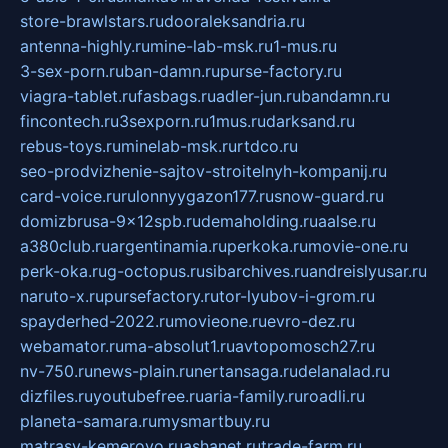
store-brawlstars.ru
dooraleksandria.ru
antenna-highly.ru
mine-lab-msk.ru
1-mus.ru
3-sex-porn.ru
ban-damn.ru
purse-factory.ru
viagra-tablet.ru
fasbags.ru
adler-jun.ru
bandamn.ru
fincontech.ru
3sexporn.ru
1mus.ru
darksand.ru
rebus-toys.ru
minelab-msk.ru
rtdco.ru
seo-prodvizhenie-sajtov-stroitelnyh-kompanij.ru
card-voice.ru
rulonnyygazon177.ru
snow-guard.ru
domizbrusa-9x12spb.ru
demaholding.ru
aalse.ru
a380club.ru
argentinamia.ru
perkoka.ru
movie-one.ru
perk-oka.ru
g-octopus.ru
sibarchives.ru
andreislyusar.ru
naruto-x.ru
pursefactory.ru
tor-lyubov-i-grom.ru
spayderhed-2022.ru
movieone.ru
evro-dez.ru
webamator.ru
ma-absolut1.ru
avtopomosch27.ru
nv-750.ru
news-plain.ru
nertansaga.ru
delanalad.ru
dizfiles.ru
youtubefree.ru
aria-family.ru
roadli.ru
planeta-samara.ru
mysmartbuy.ru
matrasy-kemerovo.ru
ashanet.ru
trade-farm.ru