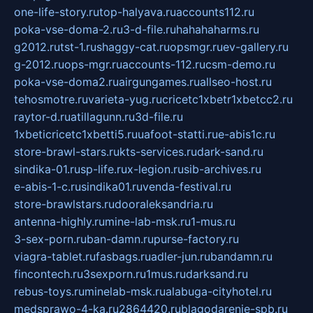
one-life-story.ru
top-halyava.ru
accounts112.ru
poka-vse-doma-2.ru
3-d-file.ru
hahahaharms.ru
g2012.ru
tst-1.ru
shaggy-cat.ru
opsmgr.ru
ev-gallery.ru
g-2012.ru
ops-mgr.ru
accounts-112.ru
csm-demo.ru
poka-vse-doma2.ru
airgungames.ru
allseo-host.ru
tehosmotre.ru
varieta-yug.ru
cricetc1xbetr1xbetcc2.ru
raytor-d.ru
atillagunn.ru
3d-file.ru
1xbeticricetc1xbetti5.ru
uafoot-statti.ru
e-abis1c.ru
store-brawl-stars.ru
kts-services.ru
dark-sand.ru
sindika-01.ru
sp-life.ru
x-legion.ru
sib-archives.ru
e-abis-1-c.ru
sindika01.ru
venda-festival.ru
store-brawlstars.ru
dooraleksandria.ru
antenna-highly.ru
mine-lab-msk.ru
1-mus.ru
3-sex-porn.ru
ban-damn.ru
purse-factory.ru
viagra-tablet.ru
fasbags.ru
adler-jun.ru
bandamn.ru
fincontech.ru
3sexporn.ru
1mus.ru
darksand.ru
rebus-toys.ru
minelab-msk.ru
alabuga-cityhotel.ru
medsprawo-4-ka.ru
2864420.ru
blagodarenie-spb.ru