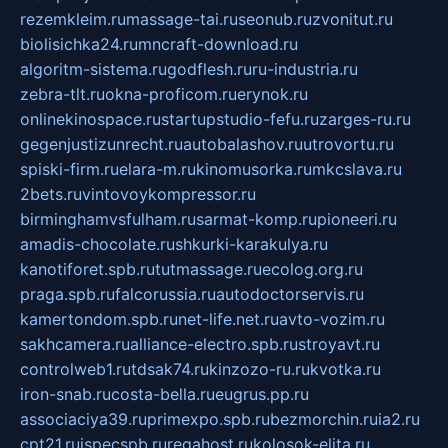
rezemkleim.ru
massage-tai.ru
seonub.ru
zvonitut.ru
biolisichka24.ru
mncraft-download.ru
algoritm-sistema.ru
godflesh.ru
ru-industria.ru
zebra-tlt.ru
okna-proficom.ru
erynok.ru
onlinekinospace.ru
startupstudio-fefu.ru
zarges-ru.ru
gegenjustizunrecht.ru
autobalashov.ru
utrovortu.ru
spiski-firm.ru
elara-m.ru
kinomusorka.ru
mkcslava.ru
2bets.ru
vintovoykompressor.ru
birminghamvsfulham.ru
sarmat-komp.ru
pioneeri.ru
amadis-chocolate.ru
shkurki-karakulya.ru
kanotiforet.spb.ru
tutmassage.ru
ecolog.org.ru
praga.spb.ru
falcorussia.ru
autodoctorservis.ru
kamertondom.spb.ru
net-life.net.ru
avto-vozim.ru
sakhcamera.ru
alliance-electro.spb.ru
stroyavt.ru
controlweb1.ru
tdsak74.ru
kinzozo-ru.ru
kvotka.ru
iron-snab.ru
costa-bella.ru
eugrus.pp.ru
associaciya39.ru
primexpo.spb.ru
bezmorchin.ru
ia2.ru
cpt21.ru
ispecspb.ru
regahost.ru
kolosok-elita.ru