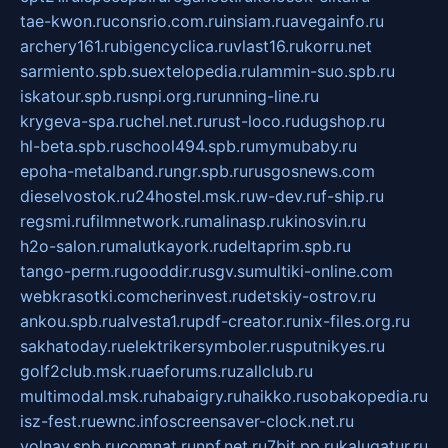
tae-kwon.ru
consrio.com.ru
insiam.ru
avegainfo.ru
archery161.ru
bigencyclica.ru
vlast16.ru
korru.net
sarmiento.spb.su
extelopedia.ru
lammin-suo.spb.ru
iskatour.spb.ru
snpi.org.ru
running-line.ru
krygeva-spa.ru
chel.net.ru
rust-loco.ru
dugshop.ru
hl-beta.spb.ru
school494.spb.ru
mymubaby.ru
epoha-metalband.ru
ngr.spb.ru
rusgosnews.com
dieselvostok.ru
24hostel.msk.ru
w-dev.ru
f-ship.ru
regsmi.ru
filmnetwork.ru
malinasp.ru
kinosvin.ru
h2o-salon.ru
malutkayork.ru
deltaprim.spb.ru
tango-perm.ru
gooddir.ru
sgv.su
multiki-online.com
webkrasotki.com
cherinvest.ru
detskiy-ostrov.ru
ankou.spb.ru
alvesta1.ru
pdf-creator.ru
nix-files.org.ru
sakhatoday.ru
elektrikersymboler.ru
sputnikyes.ru
golf2club.msk.ru
aeforums.ru
zallclub.ru
multimodal.msk.ru
habaigry.ru
haikko.ru
sobakopedia.ru
isz-fest.ru
ewnc.info
screensaver-clock.net.ru
volnav.spb.ru
comnat.ru
npf.net.ru
7bit.pp.ru
kalugatur.ru