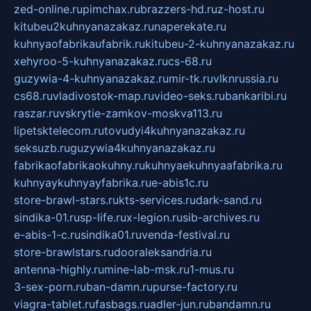
zed-online.ru
pimchax.ru
brazzers-hd.ru
z-host.ru
kitubeu2kuhnyanazakaz.ru
naperekate.ru
kuhnyaofabrikaufabrik.ru
kitubeu-2-kuhnyanazakaz.ru
xehyroo-5-kuhnyanazakaz.ru
cs-68.ru
guzywia-4-kuhnyanazakaz.ru
mir-tk.ru
vlknrussia.ru
cs68.ru
vladivostok-map.ru
video-seks.ru
bankaribi.ru
raszar.ru
vskrytie-zamkov-moskva113.ru
lipetsktelecom.ru
tovudyi4kuhnyanazakaz.ru
seksuzb.ru
guzywia4kuhnyanazakaz.ru
fabrikaofabrikaokuhny.ru
kuhnyaekuhnyaafabrika.ru
kuhnyaykuhnyayfabrika.ru
e-abis1c.ru
store-brawl-stars.ru
kts-services.ru
dark-sand.ru
sindika-01.ru
sp-life.ru
x-legion.ru
sib-archives.ru
e-abis-1-c.ru
sindika01.ru
venda-festival.ru
store-brawlstars.ru
dooraleksandria.ru
antenna-highly.ru
mine-lab-msk.ru
1-mus.ru
3-sex-porn.ru
ban-damn.ru
purse-factory.ru
viagra-tablet.ru
fasbags.ru
adler-jun.ru
bandamn.ru