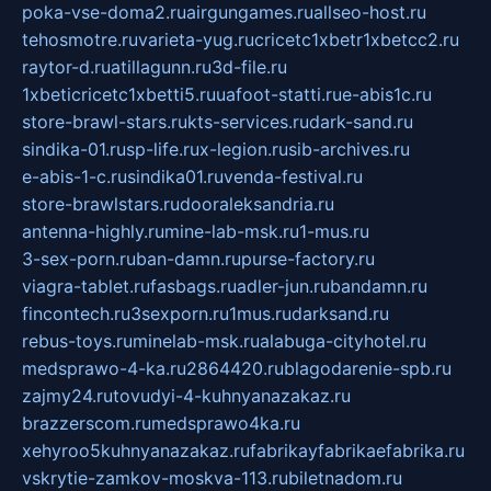
poka-vse-doma2.ru
airgungames.ru
allseo-host.ru
tehosmotre.ru
varieta-yug.ru
cricetc1xbetr1xbetcc2.ru
raytor-d.ru
atillagunn.ru
3d-file.ru
1xbeticricetc1xbetti5.ru
uafoot-statti.ru
e-abis1c.ru
store-brawl-stars.ru
kts-services.ru
dark-sand.ru
sindika-01.ru
sp-life.ru
x-legion.ru
sib-archives.ru
e-abis-1-c.ru
sindika01.ru
venda-festival.ru
store-brawlstars.ru
dooraleksandria.ru
antenna-highly.ru
mine-lab-msk.ru
1-mus.ru
3-sex-porn.ru
ban-damn.ru
purse-factory.ru
viagra-tablet.ru
fasbags.ru
adler-jun.ru
bandamn.ru
fincontech.ru
3sexporn.ru
1mus.ru
darksand.ru
rebus-toys.ru
minelab-msk.ru
alabuga-cityhotel.ru
medsprawo-4-ka.ru
2864420.ru
blagodarenie-spb.ru
zajmy24.ru
tovudyi-4-kuhnyanazakaz.ru
brazzerscom.ru
medsprawo4ka.ru
xehyroo5kuhnyanazakaz.ru
fabrikayfabrikaefabrika.ru
vskrytie-zamkov-moskva-113.ru
biletnadom.ru