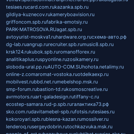
tesiaes.ru
card.com.ru
kazanka.spb.ru
gildiya-kuznecov.ru
kameryboavision.ru
griffoncom.spb.ru
fabrika-emotsiy.ru
PARK-MATROSOVA.RU
agat.spb.ru
avtoyurist-moskva1.ru
hardware.org.ru
схема-авто.рф
dg-lab.ru
angrup.ru
recruiter.spb.ru
music8.spb.ru
krsk124.ru
kubok.spb.ru
romanofforex.ru
analitikaplus.ru
spyonline.ru
zosikamery.ru
sloboda-ural.pp.ru
AUTO-COM.SU
hohota.net
alimy.ru
online-z.com
aromat-vostoka.ru
otdelkaexp.ru
mobilvest.ru
bbd.net.ru
mebelshop.msk.ru
smp-forum.ru
bastion-td.ru
kosmoscreative.ru
avrmotors.ru
art-galadesign.ru
tiffany-c.ru
ecostep-samara.ru
d-p.spb.ru
галактика73.рф
sko.com.ru
davitamebel-spb.ru
fotsis.ru
tesiaes.ru
kokoroyari.spb.ru
blesna-kazan.ru
mossilver.ru
lenderoq.ru
sergeydobrin.ru
tochkazvuka.msk.ru