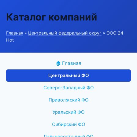
Каталог компаний
Главная
»
Центральный федеральный округ
» ООО 24
Hot
🏠 Главная
Центральный ФО
Северо-Западный ФО
Приволжский ФО
Уральский ФО
Сибирский ФО
Дальневосточный ФО