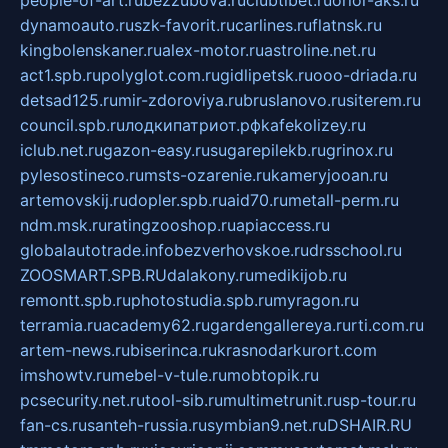
people-of-art.ru
bezzubova.ru
clubtibet.ru
orior-aks.ru
dynamoauto.ru
szk-favorit.ru
carlines.ru
flatnsk.ru
kingbolenskaner.ru
alex-motor.ru
astroline.net.ru
act1.spb.ru
polyglot.com.ru
gidlipetsk.ru
ooo-driada.ru
detsad125.ru
mir-zdoroviya.ru
bruslanovo.ru
siterem.ru
council.spb.ru
лодкипатриот.рф
kafekolizey.ru
iclub.net.ru
gazon-easy.ru
sugarepilekb.ru
grinox.ru
pylesostineco.ru
msts-ozarenie.ru
kameryjooan.ru
artemovskij.ru
dopler.spb.ru
aid70.ru
metall-perm.ru
ndm.msk.ru
ratingzooshop.ru
apiaccess.ru
globalautotrade.info
bezverhovskoe.ru
drsschool.ru
ZOOSMART.SPB.RU
dalakony.ru
medikijob.ru
remontt.spb.ru
photostudia.spb.ru
myragon.ru
terramia.ru
academy62.ru
gardengallereya.ru
rti.com.ru
artem-news.ru
biserinca.ru
krasnodarkurort.com
imshowtv.ru
mebel-v-tule.ru
mobtopik.ru
pcsecurity.net.ru
tool-sib.ru
multimetrunit.ru
sp-tour.ru
fan-cs.ru
santeh-russia.ru
symbian9.net.ru
DSHAIR.RU