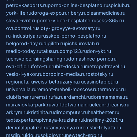
petrovkasports.ru
porno-online-besplatno.ru
splclub.ru
york-life.ru
doroga-expo.ru
ribery.ru
cleanmedicine.ru
slovar-ivrit.ru
porno-video-besplatno.ru
seks-365.ru
ovucontrol.ru
sloty-igrovyye-avtomaty.ru
ru-industriya.ru
russkoe-porno-besplatno.ru
belgorod-day.ru
digilith.ru
pichkurovlab.ru
medic-today.ru
taksu.ru
comp123.ru
don-ykt.ru
teensvoice.ru
imgsharing.ru
domashnee-porno.ru
eva-elfie.ru
foto-tur.ru
biz-doska.ru
metropoltravel.ru
veslo-i-yakor.ru
borodino-media.ru
rostotsky.ru
regionufa.ru
weiss-bet.ru
zaryna.ru
casinotablet.ru
universalia.ru
remont-mebeli-moscow.ru
termomur.ru
clubfisher.ru
remstirufa.ru
erdamchi.ru
doramamama.ru
muraviovka-park.ru
worldofwoman.ru
clean-dreams.ru
arkrym.ru
kristinita.ru
dircomputer.ru
healthenter.ru
textexperts.ru
pivnaya-kruzhka.ru
kinofilmy-2021.ru
demolalapaluza.ru
tanyavanya.ru
remstir-tolyatti.ru
msdip.ru
jdol.ru
sokolovr.ru
newtech-spb.ru