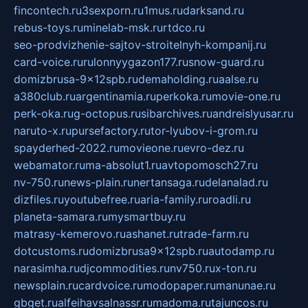
fincontech.ru
3sexporn.ru
1mus.ru
darksand.ru
rebus-toys.ru
minelab-msk.ru
rtdco.ru
seo-prodvizhenie-sajtov-stroitelnyh-kompanij.ru
card-voice.ru
rulonnyygazon177.ru
snow-guard.ru
domizbrusa-9x12spb.ru
demaholding.ru
aalse.ru
a380club.ru
argentinamia.ru
perkoka.ru
movie-one.ru
perk-oka.ru
g-octopus.ru
sibarchives.ru
andreislyusar.ru
naruto-x.ru
pursefactory.ru
tor-lyubov-i-grom.ru
spayderhed-2022.ru
movieone.ru
evro-dez.ru
webamator.ru
ma-absolut1.ru
avtopomosch27.ru
nv-750.ru
news-plain.ru
nertansaga.ru
delanalad.ru
dizfiles.ru
youtubefree.ru
aria-family.ru
roadli.ru
planeta-samara.ru
mysmartbuy.ru
matrasy-kemerovo.ru
ashanet.ru
trade-farm.ru
dotcustoms.ru
domizbrusa9x12spb.ru
autodamp.ru
narasimha.ru
djcommodities.ru
nv750.ru
x-ton.ru
newsplain.ru
cardvoice.ru
modopaper.ru
manunae.ru
gbget.ru
alfeihavsalnassr.ru
madoma.ru
tajuncos.ru