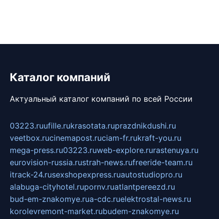
Каталог компаний
Актуальный каталог компаний по всей России
03223.ru
ufille.ru
krasotata.ru
prazdnikdushi.ru
veetbox.ru
cinemapost.ru
ciam-fr.ru
kraft-you.ru
mega-press.ru
03223.ru
web-explore.ru
rastenuya.ru
eurovision-russia.ru
strah-news.ru
freeride-team.ru
itrack-24.ru
sexshopexpress.ru
autostudiopro.ru
alabuga-cityhotel.ru
pornv.ru
atlantpereezd.ru
bud-em-znakomye.ru
a-cdc.ru
elektrostal-news.ru
korolevremont-market.ru
budem-znakomye.ru