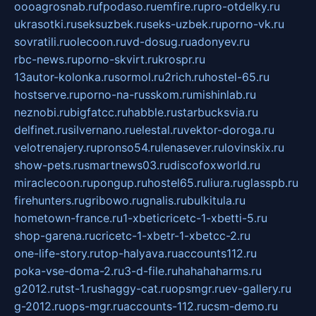
oooagrosnab.ru
fpodaso.ru
emfire.ru
pro-otdelky.ru
ukrasotki.ru
seksuzbek.ru
seks-uzbek.ru
porno-vk.ru
sovratili.ru
olecoon.ru
vd-dosug.ru
adonyev.ru
rbc-news.ru
porno-skvirt.ru
krospr.ru
13autor-kolonka.ru
sormol.ru
2rich.ru
hostel-65.ru
hostserve.ru
porno-na-russkom.ru
mishinlab.ru
neznobi.ru
bigfatcc.ru
habble.ru
starbucksvia.ru
delfinet.ru
silvernano.ru
elestal.ru
vektor-doroga.ru
velotrenajery.ru
pronso54.ru
lenasever.ru
lovinskix.ru
show-pets.ru
smartnews03.ru
discofoxworld.ru
miraclecoon.ru
pongup.ru
hostel65.ru
liura.ru
glasspb.ru
firehunters.ru
gribowo.ru
gnalis.ru
bulkitula.ru
hometown-france.ru
1-xbeticricetc-1-xbetti-5.ru
shop-garena.ru
cricetc-1-xbetr-1-xbetcc-2.ru
one-life-story.ru
top-halyava.ru
accounts112.ru
poka-vse-doma-2.ru
3-d-file.ru
hahahaharms.ru
g2012.ru
tst-1.ru
shaggy-cat.ru
opsmgr.ru
ev-gallery.ru
g-2012.ru
ops-mgr.ru
accounts-112.ru
csm-demo.ru