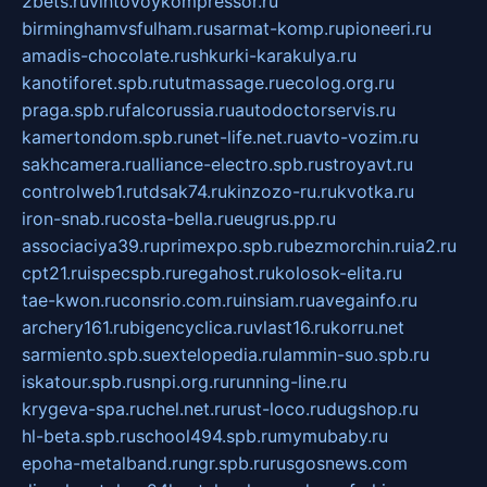
2bets.ru
vintovoykompressor.ru
birminghamvsfulham.ru
sarmat-komp.ru
pioneeri.ru
amadis-chocolate.ru
shkurki-karakulya.ru
kanotiforet.spb.ru
tutmassage.ru
ecolog.org.ru
praga.spb.ru
falcorussia.ru
autodoctorservis.ru
kamertondom.spb.ru
net-life.net.ru
avto-vozim.ru
sakhcamera.ru
alliance-electro.spb.ru
stroyavt.ru
controlweb1.ru
tdsak74.ru
kinzozo-ru.ru
kvotka.ru
iron-snab.ru
costa-bella.ru
eugrus.pp.ru
associaciya39.ru
primexpo.spb.ru
bezmorchin.ru
ia2.ru
cpt21.ru
ispecspb.ru
regahost.ru
kolosok-elita.ru
tae-kwon.ru
consrio.com.ru
insiam.ru
avegainfo.ru
archery161.ru
bigencyclica.ru
vlast16.ru
korru.net
sarmiento.spb.su
extelopedia.ru
lammin-suo.spb.ru
iskatour.spb.ru
snpi.org.ru
running-line.ru
krygeva-spa.ru
chel.net.ru
rust-loco.ru
dugshop.ru
hl-beta.spb.ru
school494.spb.ru
mymubaby.ru
epoha-metalband.ru
ngr.spb.ru
rusgosnews.com