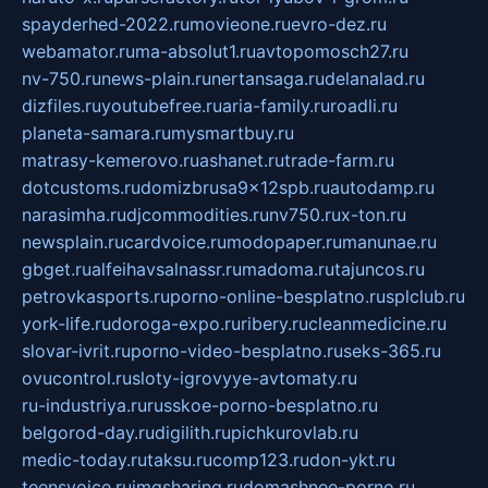
spayderhed-2022.ru
movieone.ru
evro-dez.ru
webamator.ru
ma-absolut1.ru
avtopomosch27.ru
nv-750.ru
news-plain.ru
nertansaga.ru
delanalad.ru
dizfiles.ru
youtubefree.ru
aria-family.ru
roadli.ru
planeta-samara.ru
mysmartbuy.ru
matrasy-kemerovo.ru
ashanet.ru
trade-farm.ru
dotcustoms.ru
domizbrusa9x12spb.ru
autodamp.ru
narasimha.ru
djcommodities.ru
nv750.ru
x-ton.ru
newsplain.ru
cardvoice.ru
modopaper.ru
manunae.ru
gbget.ru
alfeihavsalnassr.ru
madoma.ru
tajuncos.ru
petrovkasports.ru
porno-online-besplatno.ru
splclub.ru
york-life.ru
doroga-expo.ru
ribery.ru
cleanmedicine.ru
slovar-ivrit.ru
porno-video-besplatno.ru
seks-365.ru
ovucontrol.ru
sloty-igrovyye-avtomaty.ru
ru-industriya.ru
russkoe-porno-besplatno.ru
belgorod-day.ru
digilith.ru
pichkurovlab.ru
medic-today.ru
taksu.ru
comp123.ru
don-ykt.ru
teensvoice.ru
imgsharing.ru
domashnee-porno.ru