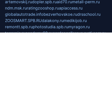
artemovskij.ru
dopler.spb.ru
aid70.ru
metall-perm.ru
ndm.msk.ru
ratingzooshop.ru
apiaccess.ru
globalautotrade.info
bezverhovskoe.ru
drsschool.ru
ZOOSMART.SPB.RU
dalakony.ru
medikijob.ru
remontt.spb.ru
photostudia.spb.ru
myragon.ru
terramia.ru
academy62.ru
gardengallereya.ru
rti.com.ru
artem-news.ru
biserinca.ru
krasnodarkurort.com
imshowtv.ru
mebel-v-tule.ru
mobtopik.ru
pcsecurity.net.ru
tool-sib.ru
multimetrunit.ru
sp-tour.ru
fan-cs.ru
santeh-russia.ru
symbian9.net.ru
DSHAIR.RU
tmmotors.spb.ru
xjocuricopii.com
musavtomat.msk.ru
obustrojdom.ru
sovetcik.ru
ybaranovskaya.ru
ppknews.ru
cult-alshei.ru
JAPANRUSSIA.RU
proekciyamebel.ru
imper-finans.ru
rim.org.ru
glamourai.ru
brassminus.ru
zabor-pro.ru
ftn.pp.ru
dorogoe58.ru
laimengpacker.ru
kuzova-zapchasti.ru
sageerp.ru
taxodrom.ru
dsrazvitie.ru
hardcity.net.ru
ratinghomegames.ru
topservice25.ru
gubernyan.ru