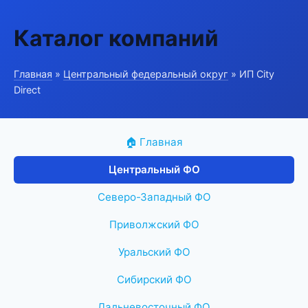
Каталог компаний
Главная
»
Центральный федеральный округ
» ИП City
Direct
🏠 Главная
Центральный ФО
Северо-Западный ФО
Приволжский ФО
Уральский ФО
Сибирский ФО
Дальневосточный ФО