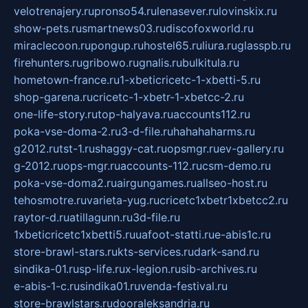
velotrenajery.ru
pronso54.ru
lenasever.ru
lovinskix.ru
show-pets.ru
smartnews03.ru
discofoxworld.ru
miraclecoon.ru
pongup.ru
hostel65.ru
liura.ru
glasspb.ru
firehunters.ru
gribowo.ru
gnalis.ru
bulkitula.ru
hometown-france.ru
1-xbeticricetc-1-xbetti-5.ru
shop-garena.ru
cricetc-1-xbetr-1-xbetcc-2.ru
one-life-story.ru
top-halyava.ru
accounts112.ru
poka-vse-doma-2.ru
3-d-file.ru
hahahaharms.ru
g2012.ru
tst-1.ru
shaggy-cat.ru
opsmgr.ru
ev-gallery.ru
g-2012.ru
ops-mgr.ru
accounts-112.ru
csm-demo.ru
poka-vse-doma2.ru
airgungames.ru
allseo-host.ru
tehosmotre.ru
varieta-yug.ru
cricetc1xbetr1xbetcc2.ru
raytor-d.ru
atillagunn.ru
3d-file.ru
1xbeticricetc1xbetti5.ru
uafoot-statti.ru
e-abis1c.ru
store-brawl-stars.ru
kts-services.ru
dark-sand.ru
sindika-01.ru
sp-life.ru
x-legion.ru
sib-archives.ru
e-abis-1-c.ru
sindika01.ru
venda-festival.ru
store-brawlstars.ru
dooraleksandria.ru