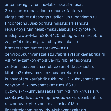
antenna-highly.ru
mine-lab-msk.ru
1-mus.ru
3-sex-porn.ru
ban-damn.ru
purse-factory.ru
viagra-tablet.ru
fasbags.ru
adler-jun.ru
bandamn.ru
fincontech.ru
3sexporn.ru
1mus.ru
darksand.ru
rebus-toys.ru
minelab-msk.ru
alabuga-cityhotel.ru
medsprawo-4-ka.ru
2864420.ru
blagodarenie-spb.ru
zajmy24.ru
tovudyi-4-kuhnyanazakaz.ru
brazzerscom.ru
medsprawo4ka.ru
xehyroo5kuhnyanazakaz.ru
fabrikayfabrikaefabrika.ru
vskrytie-zamkov-moskva-113.ru
biletnadom.ru
zed-online.ru
pimchax.ru
brazzers-hd.ru
z-host.ru
kitubeu2kuhnyanazakaz.ru
naperekate.ru
kuhnyaofabrikaufabrik.ru
kitubeu-2-kuhnyanazakaz.ru
xehyroo-5-kuhnyanazakaz.ru
cs-68.ru
guzywia-4-kuhnyanazakaz.ru
mir-tk.ru
vlknrussia.ru
cs68.ru
vladivostok-map.ru
video-seks.ru
bankaribi.ru
raszar.ru
vskrytie-zamkov-moskva113.ru
lipetsktelecom.ru
tovudyi4kuhnyanazakaz.ru