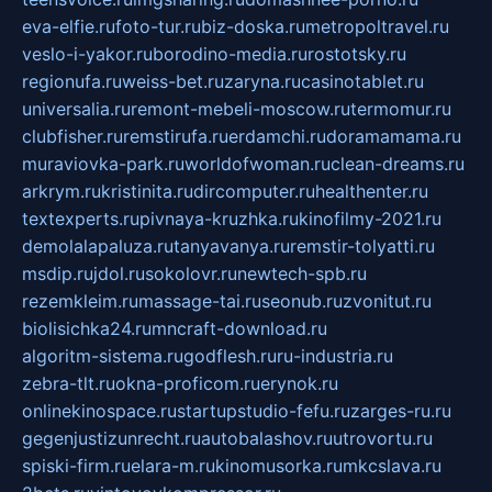
eva-elfie.ru
foto-tur.ru
biz-doska.ru
metropoltravel.ru
veslo-i-yakor.ru
borodino-media.ru
rostotsky.ru
regionufa.ru
weiss-bet.ru
zaryna.ru
casinotablet.ru
universalia.ru
remont-mebeli-moscow.ru
termomur.ru
clubfisher.ru
remstirufa.ru
erdamchi.ru
doramamama.ru
muraviovka-park.ru
worldofwoman.ru
clean-dreams.ru
arkrym.ru
kristinita.ru
dircomputer.ru
healthenter.ru
textexperts.ru
pivnaya-kruzhka.ru
kinofilmy-2021.ru
demolalapaluza.ru
tanyavanya.ru
remstir-tolyatti.ru
msdip.ru
jdol.ru
sokolovr.ru
newtech-spb.ru
rezemkleim.ru
massage-tai.ru
seonub.ru
zvonitut.ru
biolisichka24.ru
mncraft-download.ru
algoritm-sistema.ru
godflesh.ru
ru-industria.ru
zebra-tlt.ru
okna-proficom.ru
erynok.ru
onlinekinospace.ru
startupstudio-fefu.ru
zarges-ru.ru
gegenjustizunrecht.ru
autobalashov.ru
utrovortu.ru
spiski-firm.ru
elara-m.ru
kinomusorka.ru
mkcslava.ru