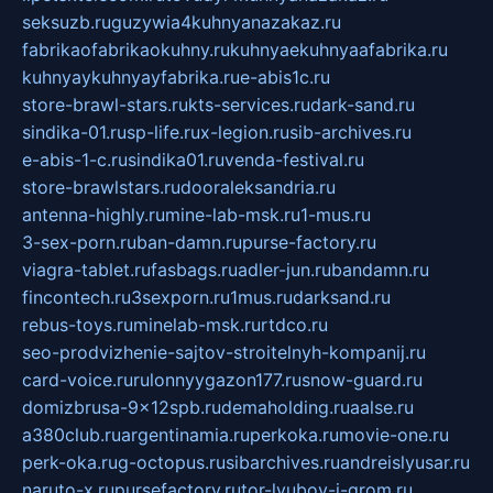
seksuzb.ru
guzywia4kuhnyanazakaz.ru
fabrikaofabrikaokuhny.ru
kuhnyaekuhnyaafabrika.ru
kuhnyaykuhnyayfabrika.ru
e-abis1c.ru
store-brawl-stars.ru
kts-services.ru
dark-sand.ru
sindika-01.ru
sp-life.ru
x-legion.ru
sib-archives.ru
e-abis-1-c.ru
sindika01.ru
venda-festival.ru
store-brawlstars.ru
dooraleksandria.ru
antenna-highly.ru
mine-lab-msk.ru
1-mus.ru
3-sex-porn.ru
ban-damn.ru
purse-factory.ru
viagra-tablet.ru
fasbags.ru
adler-jun.ru
bandamn.ru
fincontech.ru
3sexporn.ru
1mus.ru
darksand.ru
rebus-toys.ru
minelab-msk.ru
rtdco.ru
seo-prodvizhenie-sajtov-stroitelnyh-kompanij.ru
card-voice.ru
rulonnyygazon177.ru
snow-guard.ru
domizbrusa-9x12spb.ru
demaholding.ru
aalse.ru
a380club.ru
argentinamia.ru
perkoka.ru
movie-one.ru
perk-oka.ru
g-octopus.ru
sibarchives.ru
andreislyusar.ru
naruto-x.ru
pursefactory.ru
tor-lyubov-i-grom.ru