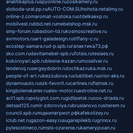
analitikaplus.ru
spyonline.ru
zosikamery.ru
sloboda-ural.pp.ru
AUTO-COM.SU
hohota.net
alimy.ru
online-z.com
aromat-vostoka.ru
otdelkaexp.ru
mobilvest.ru
bbd.net.ru
mebelshop.msk.ru
smp-forum.ru
bastion-td.ru
kosmoscreative.ru
avrmotors.ru
art-galadesign.ru
tiffany-c.ru
ecostep-samara.ru
d-p.spb.ru
галактика73.рф
sko.com.ru
davitamebel-spb.ru
fotsis.ru
tesiaes.ru
kokoroyari.spb.ru
blesna-kazan.ru
mossilver.ru
lenderoq.ru
sergeydobrin.ru
tochkazvuka.msk.ru
people-of-art.ru
bezzubova.ru
clubtibet.ru
orior-aks.ru
dynamoauto.ru
szk-favorit.ru
carlines.ru
flatnsk.ru
kingbolenskaner.ru
alex-motor.ru
astroline.net.ru
act1.spb.ru
polyglot.com.ru
gidlipetsk.ru
ooo-driada.ru
detsad125.ru
mir-zdoroviya.ru
bruslanovo.ru
siterem.ru
council.spb.ru
лодкипатриот.рф
kafekolizey.ru
iclub.net.ru
gazon-easy.ru
sugarepilekb.ru
grinox.ru
pylesostineco.ru
msts-ozarenie.ru
kameryjooan.ru