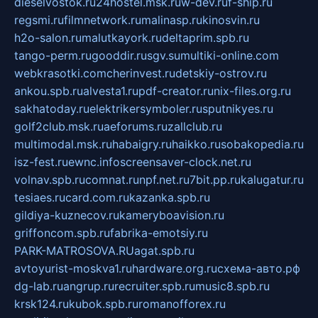
dieselvostok.ru
24hostel.msk.ru
w-dev.ru
f-ship.ru
regsmi.ru
filmnetwork.ru
malinasp.ru
kinosvin.ru
h2o-salon.ru
malutkayork.ru
deltaprim.spb.ru
tango-perm.ru
gooddir.ru
sgv.su
multiki-online.com
webkrasotki.com
cherinvest.ru
detskiy-ostrov.ru
ankou.spb.ru
alvesta1.ru
pdf-creator.ru
nix-files.org.ru
sakhatoday.ru
elektrikersymboler.ru
sputnikyes.ru
golf2club.msk.ru
aeforums.ru
zallclub.ru
multimodal.msk.ru
habaigry.ru
haikko.ru
sobakopedia.ru
isz-fest.ru
ewnc.info
screensaver-clock.net.ru
volnav.spb.ru
comnat.ru
npf.net.ru
7bit.pp.ru
kalugatur.ru
tesiaes.ru
card.com.ru
kazanka.spb.ru
gildiya-kuznecov.ru
kameryboavision.ru
griffoncom.spb.ru
fabrika-emotsiy.ru
PARK-MATROSOVA.RU
agat.spb.ru
avtoyurist-moskva1.ru
hardware.org.ru
схема-авто.рф
dg-lab.ru
angrup.ru
recruiter.spb.ru
music8.spb.ru
krsk124.ru
kubok.spb.ru
romanofforex.ru