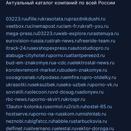
Актуальный каталог компаний по всей России
03223.ru
ufille.ru
krasotata.ru
prazdnikdushi.ru
veetbox.ru
cinemapost.ru
ciam-fr.ru
kraft-you.ru
mega-press.ru
03223.ru
web-explore.ru
rastenuya.ru
eurovision-russia.ru
strah-news.ru
freeride-team.ru
itrack-24.ru
sexshopexpress.ru
autostudiopro.ru
alabuga-cityhotel.ru
pornv.ru
atlantpereezd.ru
bud-em-znakomye.ru
a-cdc.ru
elektrostal-news.ru
korolevremont-market.ru
budem-znakomye.ru
oooagrosnab.ru
fpodaso.ru
emfire.ru
pro-otdelky.ru
ukrasotki.ru
seksuzbek.ru
seks-uzbek.ru
porno-vk.ru
sovratili.ru
olecoon.ru
vd-dosug.ru
adonyev.ru
rbc-news.ru
porno-skvirt.ru
krospr.ru
13autor-kolonka.ru
sormol.ru
2rich.ru
hostel-65.ru
hostserve.ru
porno-na-russkom.ru
mishinlab.ru
neznobi.ru
bigfatcc.ru
habble.ru
starbucksvia.ru
delfinet.ru
silvernano.ru
elestal.ru
vektor-doroga.ru