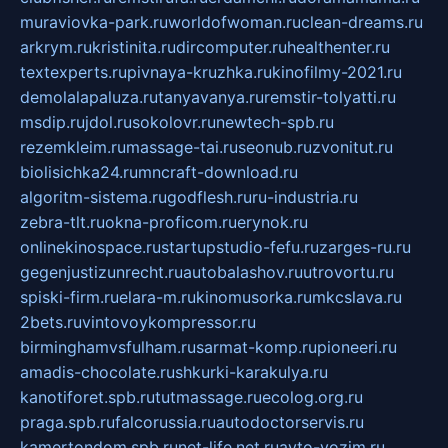
muraviovka-park.ru
worldofwoman.ru
clean-dreams.ru
arkrym.ru
kristinita.ru
dircomputer.ru
healthenter.ru
textexperts.ru
pivnaya-kruzhka.ru
kinofilmy-2021.ru
demolalapaluza.ru
tanyavanya.ru
remstir-tolyatti.ru
msdip.ru
jdol.ru
sokolovr.ru
newtech-spb.ru
rezemkleim.ru
massage-tai.ru
seonub.ru
zvonitut.ru
biolisichka24.ru
mncraft-download.ru
algoritm-sistema.ru
godflesh.ru
ru-industria.ru
zebra-tlt.ru
okna-proficom.ru
erynok.ru
onlinekinospace.ru
startupstudio-fefu.ru
zarges-ru.ru
gegenjustizunrecht.ru
autobalashov.ru
utrovortu.ru
spiski-firm.ru
elara-m.ru
kinomusorka.ru
mkcslava.ru
2bets.ru
vintovoykompressor.ru
birminghamvsfulham.ru
sarmat-komp.ru
pioneeri.ru
amadis-chocolate.ru
shkurki-karakulya.ru
kanotiforet.spb.ru
tutmassage.ru
ecolog.org.ru
praga.spb.ru
falcorussia.ru
autodoctorservis.ru
kamertondom.spb.ru
net-life.net.ru
avto-vozim.ru