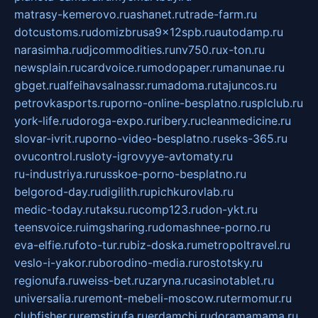
matrasy-kemerovo.ru
ashanet.ru
trade-farm.ru
dotcustoms.ru
domizbrusa9x12spb.ru
autodamp.ru
narasimha.ru
djcommodities.ru
nv750.ru
x-ton.ru
newsplain.ru
cardvoice.ru
modopaper.ru
manunae.ru
gbget.ru
alfeihavsalnassr.ru
madoma.ru
tajuncos.ru
petrovkasports.ru
porno-online-besplatno.ru
splclub.ru
york-life.ru
doroga-expo.ru
ribery.ru
cleanmedicine.ru
slovar-ivrit.ru
porno-video-besplatno.ru
seks-365.ru
ovucontrol.ru
sloty-igrovyye-avtomaty.ru
ru-industriya.ru
russkoe-porno-besplatno.ru
belgorod-day.ru
digilith.ru
pichkurovlab.ru
medic-today.ru
taksu.ru
comp123.ru
don-ykt.ru
teensvoice.ru
imgsharing.ru
domashnee-porno.ru
eva-elfie.ru
foto-tur.ru
biz-doska.ru
metropoltravel.ru
veslo-i-yakor.ru
borodino-media.ru
rostotsky.ru
regionufa.ru
weiss-bet.ru
zaryna.ru
casinotablet.ru
universalia.ru
remont-mebeli-moscow.ru
termomur.ru
clubfisher.ru
remstirufa.ru
erdamchi.ru
doramamama.ru