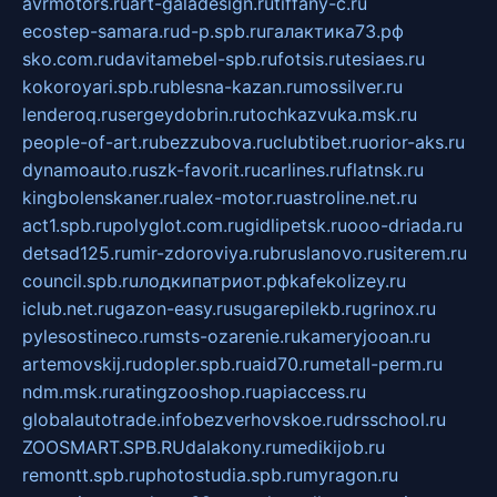
avrmotors.ru
art-galadesign.ru
tiffany-c.ru
ecostep-samara.ru
d-p.spb.ru
галактика73.рф
sko.com.ru
davitamebel-spb.ru
fotsis.ru
tesiaes.ru
kokoroyari.spb.ru
blesna-kazan.ru
mossilver.ru
lenderoq.ru
sergeydobrin.ru
tochkazvuka.msk.ru
people-of-art.ru
bezzubova.ru
clubtibet.ru
orior-aks.ru
dynamoauto.ru
szk-favorit.ru
carlines.ru
flatnsk.ru
kingbolenskaner.ru
alex-motor.ru
astroline.net.ru
act1.spb.ru
polyglot.com.ru
gidlipetsk.ru
ooo-driada.ru
detsad125.ru
mir-zdoroviya.ru
bruslanovo.ru
siterem.ru
council.spb.ru
лодкипатриот.рф
kafekolizey.ru
iclub.net.ru
gazon-easy.ru
sugarepilekb.ru
grinox.ru
pylesostineco.ru
msts-ozarenie.ru
kameryjooan.ru
artemovskij.ru
dopler.spb.ru
aid70.ru
metall-perm.ru
ndm.msk.ru
ratingzooshop.ru
apiaccess.ru
globalautotrade.info
bezverhovskoe.ru
drsschool.ru
ZOOSMART.SPB.RU
dalakony.ru
medikijob.ru
remontt.spb.ru
photostudia.spb.ru
myragon.ru