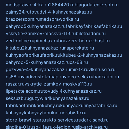
medsprawo-4-ka.ru
2864420.ru
blagodarenie-spb.ru
zajmy24.ru
tovudyi-4-kuhnyanazakaz.ru
brazzerscom.ru
medsprawo4ka.ru
xehyroo5kuhnyanazakaz.ru
fabrikayfabrikaefabrika.ru
vskrytie-zamkov-moskva-113.ru
biletnadom.ru
zed-online.ru
pimchax.ru
brazzers-hd.ru
z-host.ru
kitubeu2kuhnyanazakaz.ru
naperekate.ru
kuhnyaofabrikaufabrik.ru
kitubeu-2-kuhnyanazakaz.ru
xehyroo-5-kuhnyanazakaz.ru
cs-68.ru
guzywia-4-kuhnyanazakaz.ru
mir-tk.ru
vlknrussia.ru
cs68.ru
vladivostok-map.ru
video-seks.ru
bankaribi.ru
raszar.ru
vskrytie-zamkov-moskva113.ru
lipetsktelecom.ru
tovudyi4kuhnyanazakaz.ru
seksuzb.ru
guzywia4kuhnyanazakaz.ru
fabrikaofabrikaokuhny.ru
kuhnyaekuhnyaafabrika.ru
kuhnyaykuhnyayfabrika.ru
e-abis1c.ru
store-brawl-stars.ru
kts-services.ru
dark-sand.ru
sindika-01.ru
sp-life.ru
x-legion.ru
sib-archives.ru