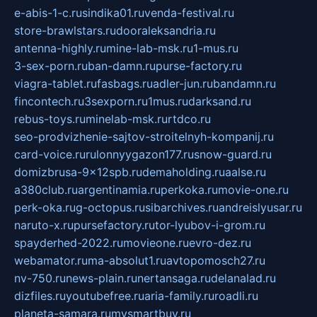
e-abis-1-c.ru
sindika01.ru
venda-festival.ru
store-brawlstars.ru
dooraleksandria.ru
antenna-highly.ru
mine-lab-msk.ru
1-mus.ru
3-sex-porn.ru
ban-damn.ru
purse-factory.ru
viagra-tablet.ru
fasbags.ru
adler-jun.ru
bandamn.ru
fincontech.ru
3sexporn.ru
1mus.ru
darksand.ru
rebus-toys.ru
minelab-msk.ru
rtdco.ru
seo-prodvizhenie-sajtov-stroitelnyh-kompanij.ru
card-voice.ru
rulonnyygazon177.ru
snow-guard.ru
domizbrusa-9x12spb.ru
demaholding.ru
aalse.ru
a380club.ru
argentinamia.ru
perkoka.ru
movie-one.ru
perk-oka.ru
g-octopus.ru
sibarchives.ru
andreislyusar.ru
naruto-x.ru
pursefactory.ru
tor-lyubov-i-grom.ru
spayderhed-2022.ru
movieone.ru
evro-dez.ru
webamator.ru
ma-absolut1.ru
avtopomosch27.ru
nv-750.ru
news-plain.ru
nertansaga.ru
delanalad.ru
dizfiles.ru
youtubefree.ru
aria-family.ru
roadli.ru
planeta-samara.ru
mysmartbuy.ru