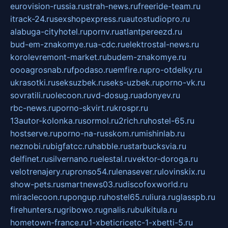
eurovision-russia.ru
strah-news.ru
freeride-team.ru
itrack-24.ru
sexshopexpress.ru
autostudiopro.ru
alabuga-cityhotel.ru
pornv.ru
atlantpereezd.ru
bud-em-znakomye.ru
a-cdc.ru
elektrostal-news.ru
korolevremont-market.ru
budem-znakomye.ru
oooagrosnab.ru
fpodaso.ru
emfire.ru
pro-otdelky.ru
ukrasotki.ru
seksuzbek.ru
seks-uzbek.ru
porno-vk.ru
sovratili.ru
olecoon.ru
vd-dosug.ru
adonyev.ru
rbc-news.ru
porno-skvirt.ru
krospr.ru
13autor-kolonka.ru
sormol.ru
2rich.ru
hostel-65.ru
hostserve.ru
porno-na-russkom.ru
mishinlab.ru
neznobi.ru
bigfatcc.ru
habble.ru
starbucksvia.ru
delfinet.ru
silvernano.ru
elestal.ru
vektor-doroga.ru
velotrenajery.ru
pronso54.ru
lenasever.ru
lovinskix.ru
show-pets.ru
smartnews03.ru
discofoxworld.ru
miraclecoon.ru
pongup.ru
hostel65.ru
liura.ru
glasspb.ru
firehunters.ru
gribowo.ru
gnalis.ru
bulkitula.ru
hometown-france.ru
1-xbeticricetc-1-xbetti-5.ru