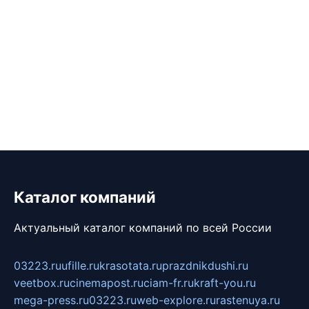
Каталог компаний
Актуальный каталог компаний по всей России
03223.ru
ufille.ru
krasotata.ru
prazdnikdushi.ru
veetbox.ru
cinemapost.ru
ciam-fr.ru
kraft-you.ru
mega-press.ru
03223.ru
web-explore.ru
rastenuya.ru