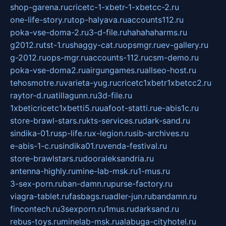
shop-garena.ru
cricetc-1-xbetr-1-xbetcc-2.ru
one-life-story.ru
top-halyava.ru
accounts112.ru
poka-vse-doma-2.ru
3-d-file.ru
hahahaharms.ru
g2012.ru
tst-1.ru
shaggy-cat.ru
opsmgr.ru
ev-gallery.ru
g-2012.ru
ops-mgr.ru
accounts-112.ru
csm-demo.ru
poka-vse-doma2.ru
airgungames.ru
allseo-host.ru
tehosmotre.ru
varieta-yug.ru
cricetc1xbetr1xbetcc2.ru
raytor-d.ru
atillagunn.ru
3d-file.ru
1xbeticricetc1xbetti5.ru
uafoot-statti.ru
e-abis1c.ru
store-brawl-stars.ru
kts-services.ru
dark-sand.ru
sindika-01.ru
sp-life.ru
x-legion.ru
sib-archives.ru
e-abis-1-c.ru
sindika01.ru
venda-festival.ru
store-brawlstars.ru
dooraleksandria.ru
antenna-highly.ru
mine-lab-msk.ru
1-mus.ru
3-sex-porn.ru
ban-damn.ru
purse-factory.ru
viagra-tablet.ru
fasbags.ru
adler-jun.ru
bandamn.ru
fincontech.ru
3sexporn.ru
1mus.ru
darksand.ru
rebus-toys.ru
minelab-msk.ru
alabuga-cityhotel.ru