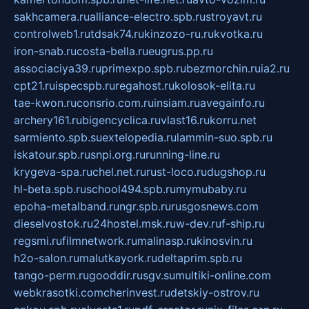
sakhcamera.ru
alliance-electro.spb.ru
stroyavt.ru
controlweb1.ru
tdsak74.ru
kinzozo-ru.ru
kvotka.ru
iron-snab.ru
costa-bella.ru
eugrus.pp.ru
associaciya39.ru
primexpo.spb.ru
bezmorchin.ru
ia2.ru
cpt21.ru
ispecspb.ru
regahost.ru
kolosok-elita.ru
tae-kwon.ru
consrio.com.ru
insiam.ru
avegainfo.ru
archery161.ru
bigencyclica.ru
vlast16.ru
korru.net
sarmiento.spb.su
extelopedia.ru
lammin-suo.spb.ru
iskatour.spb.ru
snpi.org.ru
running-line.ru
krygeva-spa.ru
chel.net.ru
rust-loco.ru
dugshop.ru
hl-beta.spb.ru
school494.spb.ru
mymubaby.ru
epoha-metalband.ru
ngr.spb.ru
rusgosnews.com
dieselvostok.ru
24hostel.msk.ru
w-dev.ru
f-ship.ru
regsmi.ru
filmnetwork.ru
malinasp.ru
kinosvin.ru
h2o-salon.ru
malutkayork.ru
deltaprim.spb.ru
tango-perm.ru
gooddir.ru
sgv.su
multiki-online.com
webkrasotki.com
cherinvest.ru
detskiy-ostrov.ru