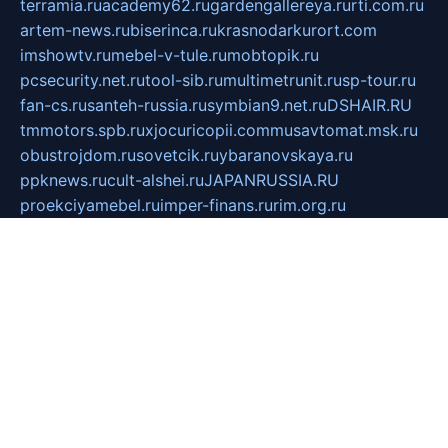
terramia.ru
academy62.ru
gardengallereya.ru
rti.com.ru
artem-news.ru
biserinca.ru
krasnodarkurort.com
imshowtv.ru
mebel-v-tule.ru
mobtopik.ru
pcsecurity.net.ru
tool-sib.ru
multimetrunit.ru
sp-tour.ru
fan-cs.ru
santeh-russia.ru
symbian9.net.ru
DSHAIR.RU
tmmotors.spb.ru
xjocuricopii.com
musavtomat.msk.ru
obustrojdom.ru
sovetcik.ru
ybaranovskaya.ru
ppknews.ru
cult-alshei.ru
JAPANRUSSIA.RU
proekciyamebel.ru
imper-finans.ru
rim.org.ru
glamourai.ru
brassminus.ru
zabor-pro.ru
ftn.pp.ru
dorogoe58.ru
laimengpacker.ru
kuzova-zapchasti.ru
sageerp.ru
taxodrom.ru
dsrazvitie.ru
hardcity.net.ru
ratinghomegames.ru
topservice25.ru
gubernyan.ru
gtglasslined.ru
ii4.ru
tssport.spb.ru
andorra24.com
blackwallstreet.ru
oboimos.ru
optim-doors.com.ru
ikuch.ru
nycr.org.ru
npa21.ru
vremya-ch.spb.ru
desert000.ru
ivtorgi.ru
ifiori.ru
catalog-statei.ru
dcv.org.ru
spetsmaster174.ru
ipkameryhiseeu.ru