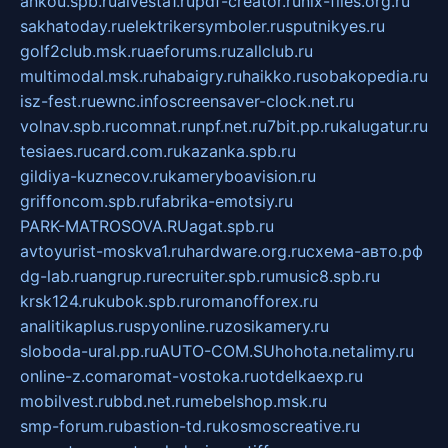
ankou.spb.ru
alvesta1.ru
pdf-creator.ru
nix-files.org.ru
sakhatoday.ru
elektrikersymboler.ru
sputnikyes.ru
golf2club.msk.ru
aeforums.ru
zallclub.ru
multimodal.msk.ru
habaigry.ru
haikko.ru
sobakopedia.ru
isz-fest.ru
ewnc.info
screensaver-clock.net.ru
volnav.spb.ru
comnat.ru
npf.net.ru
7bit.pp.ru
kalugatur.ru
tesiaes.ru
card.com.ru
kazanka.spb.ru
gildiya-kuznecov.ru
kameryboavision.ru
griffoncom.spb.ru
fabrika-emotsiy.ru
PARK-MATROSOVA.RU
agat.spb.ru
avtoyurist-moskva1.ru
hardware.org.ru
схема-авто.рф
dg-lab.ru
angrup.ru
recruiter.spb.ru
music8.spb.ru
krsk124.ru
kubok.spb.ru
romanofforex.ru
analitikaplus.ru
spyonline.ru
zosikamery.ru
sloboda-ural.pp.ru
AUTO-COM.SU
hohota.net
alimy.ru
online-z.com
aromat-vostoka.ru
otdelkaexp.ru
mobilvest.ru
bbd.net.ru
mebelshop.msk.ru
smp-forum.ru
bastion-td.ru
kosmoscreative.ru