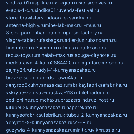
sindika-01.ru
sp-life.ru
x-legion.ru
sib-archives.ru
e-abis-1-c.ru
sindika01.ru
venda-festival.ru
store-brawlstars.ru
dooraleksandria.ru
antenna-highly.ru
mine-lab-msk.ru
1-mus.ru
3-sex-porn.ru
ban-damn.ru
purse-factory.ru
viagra-tablet.ru
fasbags.ru
adler-jun.ru
bandamn.ru
fincontech.ru
3sexporn.ru
1mus.ru
darksand.ru
rebus-toys.ru
minelab-msk.ru
alabuga-cityhotel.ru
medsprawo-4-ka.ru
2864420.ru
blagodarenie-spb.ru
zajmy24.ru
tovudyi-4-kuhnyanazakaz.ru
brazzerscom.ru
medsprawo4ka.ru
xehyroo5kuhnyanazakaz.ru
fabrikayfabrikaefabrika.ru
vskrytie-zamkov-moskva-113.ru
biletnadom.ru
zed-online.ru
pimchax.ru
brazzers-hd.ru
z-host.ru
kitubeu2kuhnyanazakaz.ru
naperekate.ru
kuhnyaofabrikaufabrik.ru
kitubeu-2-kuhnyanazakaz.ru
xehyroo-5-kuhnyanazakaz.ru
cs-68.ru
guzywia-4-kuhnyanazakaz.ru
mir-tk.ru
vlknrussia.ru