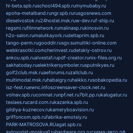
hl-beta.spb.ru
school494.spb.ru
mymubaby.ru
epoha-metalband.ru
ngr.spb.ru
rusgosnews.com
dieselvostok.ru
24hostel.msk.ru
w-dev.ru
f-ship.ru
regsmi.ru
filmnetwork.ru
malinasp.ru
kinosvin.ru
h2o-salon.ru
malutkayork.ru
deltaprim.spb.ru
tango-perm.ru
gooddir.ru
sgv.su
multiki-online.com
webkrasotki.com
cherinvest.ru
detskiy-ostrov.ru
ankou.spb.ru
alvesta1.ru
pdf-creator.ru
nix-files.org.ru
sakhatoday.ru
elektrikersymboler.ru
sputnikyes.ru
golf2club.msk.ru
aeforums.ru
zallclub.ru
multimodal.msk.ru
habaigry.ru
haikko.ru
sobakopedia.ru
isz-fest.ru
ewnc.info
screensaver-clock.net.ru
volnav.spb.ru
comnat.ru
npf.net.ru
7bit.pp.ru
kalugatur.ru
tesiaes.ru
card.com.ru
kazanka.spb.ru
gildiya-kuznecov.ru
kameryboavision.ru
griffoncom.spb.ru
fabrika-emotsiy.ru
PARK-MATROSOVA.RU
agat.spb.ru
avtoyurist-moskva1.ru
hardware.org.ru
схема-авто.рф