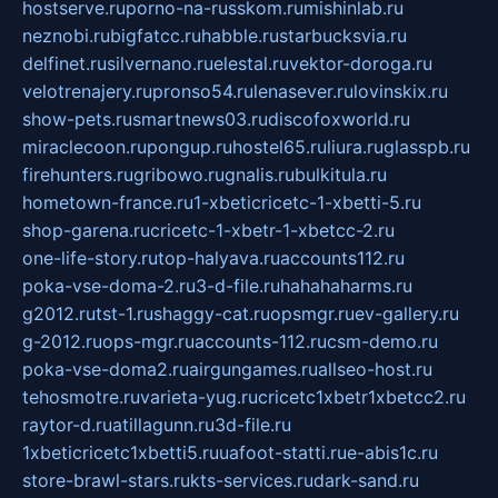
hostserve.ru
porno-na-russkom.ru
mishinlab.ru
neznobi.ru
bigfatcc.ru
habble.ru
starbucksvia.ru
delfinet.ru
silvernano.ru
elestal.ru
vektor-doroga.ru
velotrenajery.ru
pronso54.ru
lenasever.ru
lovinskix.ru
show-pets.ru
smartnews03.ru
discofoxworld.ru
miraclecoon.ru
pongup.ru
hostel65.ru
liura.ru
glasspb.ru
firehunters.ru
gribowo.ru
gnalis.ru
bulkitula.ru
hometown-france.ru
1-xbeticricetc-1-xbetti-5.ru
shop-garena.ru
cricetc-1-xbetr-1-xbetcc-2.ru
one-life-story.ru
top-halyava.ru
accounts112.ru
poka-vse-doma-2.ru
3-d-file.ru
hahahaharms.ru
g2012.ru
tst-1.ru
shaggy-cat.ru
opsmgr.ru
ev-gallery.ru
g-2012.ru
ops-mgr.ru
accounts-112.ru
csm-demo.ru
poka-vse-doma2.ru
airgungames.ru
allseo-host.ru
tehosmotre.ru
varieta-yug.ru
cricetc1xbetr1xbetcc2.ru
raytor-d.ru
atillagunn.ru
3d-file.ru
1xbeticricetc1xbetti5.ru
uafoot-statti.ru
e-abis1c.ru
store-brawl-stars.ru
kts-services.ru
dark-sand.ru