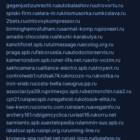
gegenjustizunrecht.ru
autobalashov.ru
utrovortu.ru
spiski-firm.ru
elara-m.ru
kinomusorka.ru
mkcslava.ru
2bets.ru
vintovoykompressor.ru
birminghamvsfulham.ru
sarmat-komp.ru
pioneeri.ru
amadis-chocolate.ru
shkurki-karakulya.ru
kanotiforet.spb.ru
tutmassage.ru
ecolog.org.ru
praga.spb.ru
falcorussia.ru
autodoctorservis.ru
kamertondom.spb.ru
net-life.net.ru
avto-vozim.ru
sakhcamera.ru
alliance-electro.spb.ru
stroyavt.ru
controlweb1.ru
tdsak74.ru
kinzozo-ru.ru
kvotka.ru
iron-snab.ru
costa-bella.ru
eugrus.pp.ru
associaciya39.ru
primexpo.spb.ru
bezmorchin.ru
ia2.ru
cpt21.ru
ispecspb.ru
regahost.ru
kolosok-elita.ru
tae-kwon.ru
consrio.com.ru
insiam.ru
avegainfo.ru
archery161.ru
bigencyclica.ru
vlast16.ru
korru.net
sarmiento.spb.su
extelopedia.ru
lammin-suo.spb.ru
iskatour.spb.ru
snpi.org.ru
running-line.ru
krygeva-spa.ru
chel.net.ru
rust-loco.ru
dugshop.ru