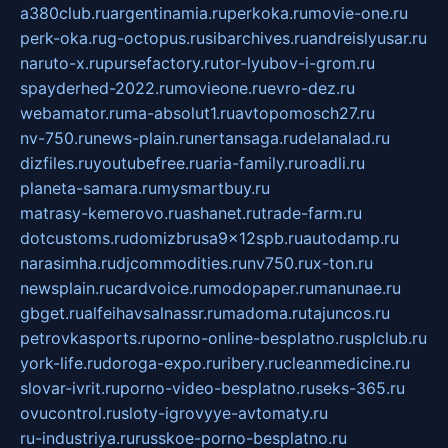
a380club.ru
argentinamia.ru
perkoka.ru
movie-one.ru
perk-oka.ru
g-octopus.ru
sibarchives.ru
andreislyusar.ru
naruto-x.ru
pursefactory.ru
tor-lyubov-i-grom.ru
spayderhed-2022.ru
movieone.ru
evro-dez.ru
webamator.ru
ma-absolut1.ru
avtopomosch27.ru
nv-750.ru
news-plain.ru
nertansaga.ru
delanalad.ru
dizfiles.ru
youtubefree.ru
aria-family.ru
roadli.ru
planeta-samara.ru
mysmartbuy.ru
matrasy-kemerovo.ru
ashanet.ru
trade-farm.ru
dotcustoms.ru
domizbrusa9x12spb.ru
autodamp.ru
narasimha.ru
djcommodities.ru
nv750.ru
x-ton.ru
newsplain.ru
cardvoice.ru
modopaper.ru
manunae.ru
gbget.ru
alfeihavsalnassr.ru
madoma.ru
tajuncos.ru
petrovkasports.ru
porno-online-besplatno.ru
splclub.ru
york-life.ru
doroga-expo.ru
ribery.ru
cleanmedicine.ru
slovar-ivrit.ru
porno-video-besplatno.ru
seks-365.ru
ovucontrol.ru
sloty-igrovyye-avtomaty.ru
ru-industriya.ru
russkoe-porno-besplatno.ru