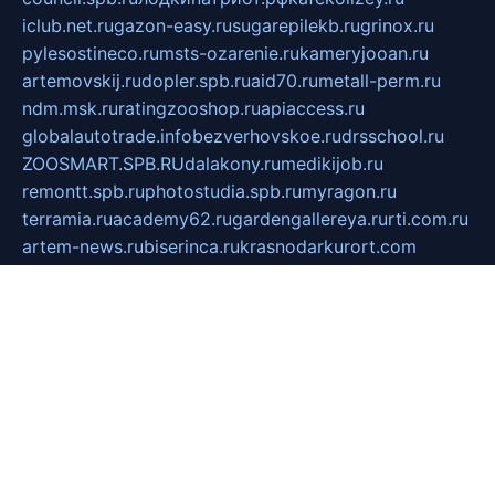
iclub.net.ru
gazon-easy.ru
sugarepilekb.ru
grinox.ru
pylesostineco.ru
msts-ozarenie.ru
kameryjooan.ru
artemovskij.ru
dopler.spb.ru
aid70.ru
metall-perm.ru
ndm.msk.ru
ratingzooshop.ru
apiaccess.ru
globalautotrade.info
bezverhovskoe.ru
drsschool.ru
ZOOSMART.SPB.RU
dalakony.ru
medikijob.ru
remontt.spb.ru
photostudia.spb.ru
myragon.ru
terramia.ru
academy62.ru
gardengallereya.ru
rti.com.ru
artem-news.ru
biserinca.ru
krasnodarkurort.com
imshowtv.ru
mebel-v-tule.ru
mobtopik.ru
pcsecurity.net.ru
tool-sib.ru
multimetrunit.ru
sp-tour.ru
fan-cs.ru
santeh-russia.ru
symbian9.net.ru
DSHAIR.RU
tmmotors.spb.ru
xjocuricopii.com
musavtomat.msk.ru
obustrojdom.ru
sovetcik.ru
ybaranovskaya.ru
ppknews.ru
cult-alshei.ru
JAPANRUSSIA.RU
proekciyamebel.ru
imper-finans.ru
rim.org.ru
glamourai.ru
brassminus.ru
zabor-pro.ru
ftn.pp.ru
dorogoe58.ru
laimengpacker.ru
kuzova-zapchasti.ru