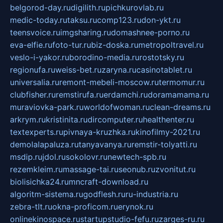
belgorod-day.ru
digilith.ru
pichkurovlab.ru
medic-today.ru
taksu.ru
comp123.ru
don-ykt.ru
teensvoice.ru
imgsharing.ru
domashnee-porno.ru
eva-elfie.ru
foto-tur.ru
biz-doska.ru
metropoltravel.ru
veslo-i-yakor.ru
borodino-media.ru
rostotsky.ru
regionufa.ru
weiss-bet.ru
zaryna.ru
casinotablet.ru
universalia.ru
remont-mebeli-moscow.ru
termomur.ru
clubfisher.ru
remstirufa.ru
erdamchi.ru
doramamama.ru
muraviovka-park.ru
worldofwoman.ru
clean-dreams.ru
arkrym.ru
kristinita.ru
dircomputer.ru
healthenter.ru
textexperts.ru
pivnaya-kruzhka.ru
kinofilmy-2021.ru
demolalapaluza.ru
tanyavanya.ru
remstir-tolyatti.ru
msdip.ru
jdol.ru
sokolovr.ru
newtech-spb.ru
rezemkleim.ru
massage-tai.ru
seonub.ru
zvonitut.ru
biolisichka24.ru
mncraft-download.ru
algoritm-sistema.ru
godflesh.ru
ru-industria.ru
zebra-tlt.ru
okna-proficom.ru
erynok.ru
onlinekinospace.ru
startupstudio-fefu.ru
zarges-ru.ru