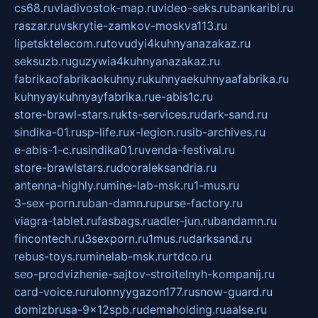
cs68.ru
vladivostok-map.ru
video-seks.ru
bankaribi.ru
raszar.ru
vskrytie-zamkov-moskva113.ru
lipetsktelecom.ru
tovudyi4kuhnyanazakaz.ru
seksuzb.ru
guzywia4kuhnyanazakaz.ru
fabrikaofabrikaokuhny.ru
kuhnyaekuhnyaafabrika.ru
kuhnyaykuhnyayfabrika.ru
e-abis1c.ru
store-brawl-stars.ru
kts-services.ru
dark-sand.ru
sindika-01.ru
sp-life.ru
x-legion.ru
sib-archives.ru
e-abis-1-c.ru
sindika01.ru
venda-festival.ru
store-brawlstars.ru
dooraleksandria.ru
antenna-highly.ru
mine-lab-msk.ru
1-mus.ru
3-sex-porn.ru
ban-damn.ru
purse-factory.ru
viagra-tablet.ru
fasbags.ru
adler-jun.ru
bandamn.ru
fincontech.ru
3sexporn.ru
1mus.ru
darksand.ru
rebus-toys.ru
minelab-msk.ru
rtdco.ru
seo-prodvizhenie-sajtov-stroitelnyh-kompanij.ru
card-voice.ru
rulonnyygazon177.ru
snow-guard.ru
domizbrusa-9x12spb.ru
demaholding.ru
aalse.ru