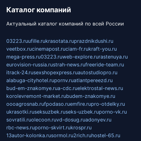
Каталог компаний
Актуальный каталог компаний по всей России
03223.ru
ufille.ru
krasotata.ru
prazdnikdushi.ru
veetbox.ru
cinemapost.ru
ciam-fr.ru
kraft-you.ru
mega-press.ru
03223.ru
web-explore.ru
rastenuya.ru
eurovision-russia.ru
strah-news.ru
freeride-team.ru
itrack-24.ru
sexshopexpress.ru
autostudiopro.ru
alabuga-cityhotel.ru
pornv.ru
atlantpereezd.ru
bud-em-znakomye.ru
a-cdc.ru
elektrostal-news.ru
korolevremont-market.ru
budem-znakomye.ru
oooagrosnab.ru
fpodaso.ru
emfire.ru
pro-otdelky.ru
ukrasotki.ru
seksuzbek.ru
seks-uzbek.ru
porno-vk.ru
sovratili.ru
olecoon.ru
vd-dosug.ru
adonyev.ru
rbc-news.ru
porno-skvirt.ru
krospr.ru
13autor-kolonka.ru
sormol.ru
2rich.ru
hostel-65.ru