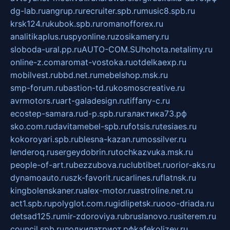
dg-lab.ru
angrup.ru
recruiter.spb.ru
music8.spb.ru
krsk124.ru
kubok.spb.ru
romanofforex.ru
analitikaplus.ru
spyonline.ru
zosikamery.ru
sloboda-ural.pp.ru
AUTO-COM.SU
hohota.net
alimy.ru
online-z.com
aromat-vostoka.ru
otdelkaexp.ru
mobilvest.ru
bbd.net.ru
mebelshop.msk.ru
smp-forum.ru
bastion-td.ru
kosmoscreative.ru
avrmotors.ru
art-galadesign.ru
tiffany-c.ru
ecostep-samara.ru
d-p.spb.ru
галактика73.рф
sko.com.ru
davitamebel-spb.ru
fotsis.ru
tesiaes.ru
kokoroyari.spb.ru
blesna-kazan.ru
mossilver.ru
lenderoq.ru
sergeydobrin.ru
tochkazvuka.msk.ru
people-of-art.ru
bezzubova.ru
clubtibet.ru
orior-aks.ru
dynamoauto.ru
szk-favorit.ru
carlines.ru
flatnsk.ru
kingbolenskaner.ru
alex-motor.ru
astroline.net.ru
act1.spb.ru
polyglot.com.ru
gidlipetsk.ru
ooo-driada.ru
detsad125.ru
mir-zdoroviya.ru
bruslanovo.ru
siterem.ru
council.spb.ru
лодкипатриот.рф
kafekolizey.ru